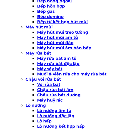
Bếp hồng ngoại
Bếp hỗn hợp
Bếp gas
Bếp domino
Bếp từ kết hợp hút mùi
Máy hút mùi
Máy hút mùi treo tường
Máy hút mùi âm tủ
Máy hút mùi đảo
Máy hút mùi âm bàn bếp
Máy rửa bát
Máy rửa bát âm tủ
Máy rửa bát độc lập
Máy sấy bát
Muối & viên rửa cho máy rửa bát
Chậu vòi rửa bát
Vòi rửa bát
Chậu rửa bát âm
Chậu rửa bát dương
Máy huỷ rác
Lò nướng
Lò nướng âm tủ
Lò nướng độc lập
Lò hấp
Lò nướng kết hợp hấp