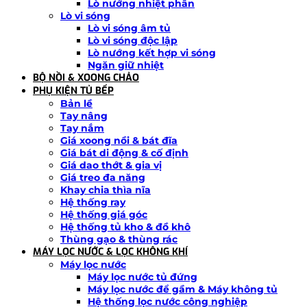
Lò nướng nhiệt phân
Lò vi sóng
Lò vi sóng âm tủ
Lò vi sóng độc lập
Lò nướng kết hợp vi sóng
Ngăn giữ nhiệt
BỘ NỒI & XOONG CHẢO
PHỤ KIỆN TỦ BẾP
Bản lề
Tay nâng
Tay nắm
Giá xoong nồi & bát đĩa
Giá bát di động & cố định
Giá dao thớt & gia vị
Giá treo đa năng
Khay chia thìa nĩa
Hệ thống ray
Hệ thống giá góc
Hệ thống tủ kho & đồ khô
Thùng gạo & thùng rác
MÁY LỌC NƯỚC & LỌC KHÔNG KHÍ
Máy lọc nước
Máy lọc nước tủ đứng
Máy lọc nước để gầm & Máy không tủ
Hệ thống lọc nước công nghiệp