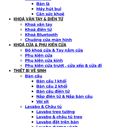
Bàn là
Máy hút bụi
Cân sức khoẻ
KHOÁ VÂN TAY & ĐIỆN TỬ
Khoá vân tay
Khoá điện tử
Khoá Bluetooth
Chuông cửa màn hình
KHOÁ CỬA & PHỤ KIỆN CỬA
Bộ khoá cửa & Tay nắm cửa
Phụ kiện cửa
Phụ kiện cửa kính
Phụ kiện cửa trượt , cửa xếp & cửa đi
THIẾT BỊ VỆ SINH
Bàn cầu
Bàn cầu 1 khối
Bàn cầu 2 khối
Bàn cầu điện tử
Nắp điện tử & Nắp bàn cầu
Vòi xịt
Lavabo & Chậu tủ
Lavabo treo tường
Lavabo & chậu tủ treo
Lavabo đặt trên bàn
Lavabo dương vành