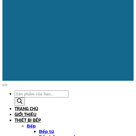
Tìm
kiếm
sản
TRANG CHỦ
phẩm
GIỚI THIỆU
THIẾT BỊ BẾP
Bếp
Bếp từ