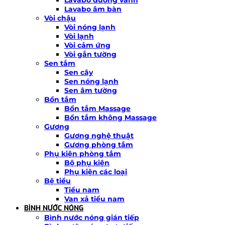
Lavabo âm bàn
Vòi chậu
Vòi nóng lạnh
Vòi lạnh
Vòi cảm ứng
Vòi gắn tường
Sen tắm
Sen cây
Sen nóng lạnh
Sen âm tường
Bồn tắm
Bồn tắm Massage
Bồn tắm không Massage
Gương
Gương nghệ thuật
Gương phòng tắm
Phụ kiện phòng tắm
Bộ phụ kiện
Phụ kiện các loại
Bệ tiểu
Tiểu nam
Van xả tiểu nam
BÌNH NƯỚC NÓNG
Bình nước nóng gián tiếp