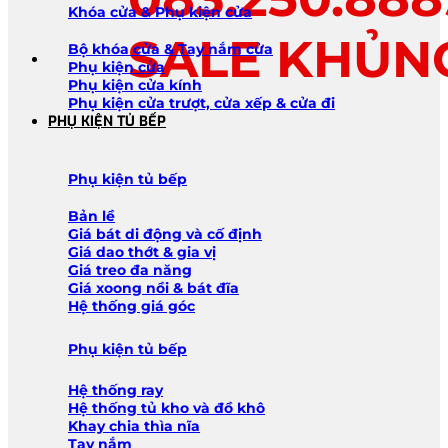
Khóa cửa & Phụ kiện cửa
SALE KHỦN
Bộ khóa cửa & Tay nắm cửa
Phụ kiện cửa
Phụ kiện cửa kính
Phụ kiện cửa trượt, cửa xếp & cửa đi
PHỤ KIỆN TỦ BẾP
Phụ kiện tủ bếp
Bản lề
Giá bát di động và cố định
Giá dao thớt & gia vị
Giá treo đa năng
Giá xoong nồi & bát đĩa
Hệ thống giá góc
Phụ kiện tủ bếp
Hệ thống ray
Hệ thống tủ kho và đồ khô
Khay chia thìa nĩa
Tay nắm