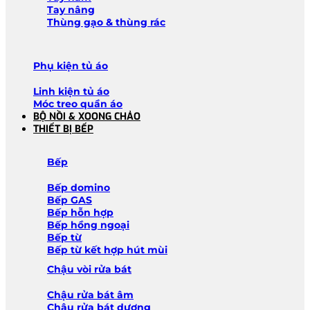
Tay nâng
Thùng gạo & thùng rác
Phụ kiện tủ áo
Linh kiện tủ áo
Móc treo quần áo
BỘ NỒI & XOONG CHẢO
THIẾT BỊ BẾP
Bếp
Bếp domino
Bếp GAS
Bếp hỗn hợp
Bếp hồng ngoại
Bếp từ
Bếp từ kết hợp hút mùi
Chậu vòi rửa bát
Chậu rửa bát âm
Chậu rửa bát dương