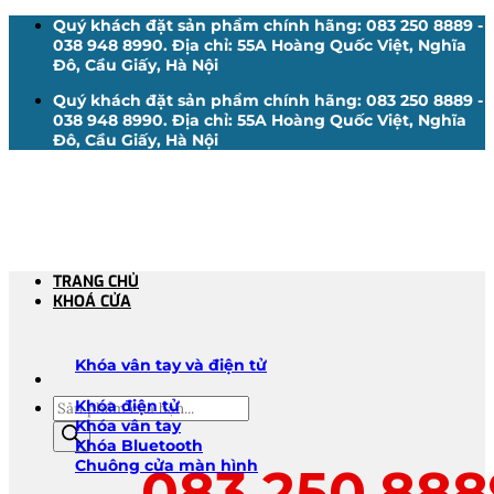
Bỏ
Quý khách đặt sản phẩm chính hãng: 083 250 8889 -
qua
038 948 8990. Địa chỉ: 55A Hoàng Quốc Việt, Nghĩa
nội
Đô, Cầu Giấy, Hà Nội
dung
Quý khách đặt sản phẩm chính hãng: 083 250 8889 -
038 948 8990. Địa chỉ: 55A Hoàng Quốc Việt, Nghĩa
Đô, Cầu Giấy, Hà Nội
TRANG CHỦ
KHOÁ CỬA
Khóa vân tay và điện tử
Tìm
Khóa điện tử
kiếm
Khóa vân tay
sản
Khóa Bluetooth
phẩm
Chuông cửa màn hình
083.250.888