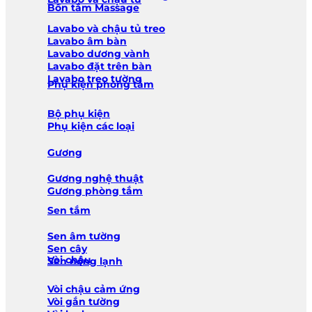
Bồn tắm Massage
Lavabo và chậu tủ treo
Lavabo âm bàn
Lavabo dương vành
Lavabo đặt trên bàn
Lavabo treo tường
Phụ kiện phòng tắm
Bộ phụ kiện
Phụ kiện các loại
Gương
Gương nghệ thuật
Gương phòng tắm
Sen tắm
Sen âm tường
Sen cây
Vòi chậu
Sen nóng lạnh
Vòi chậu cảm ứng
Vòi gắn tường