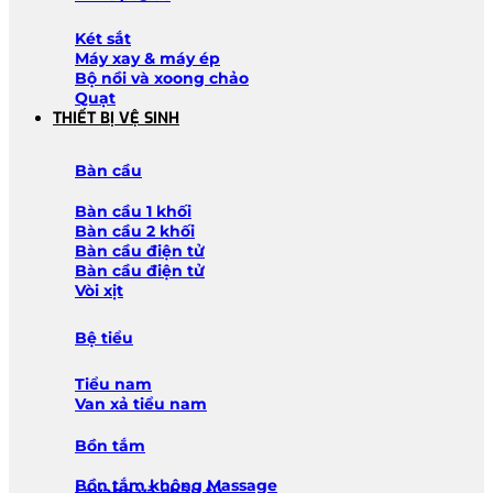
Két sắt
Máy xay & máy ép
Bộ nồi và xoong chảo
Quạt
THIẾT BỊ VỆ SINH
Bàn cầu
Bàn cầu 1 khối
Bàn cầu 2 khối
Bàn cầu điện tử
Bàn cầu điện tử
Vòi xịt
Bệ tiểu
Tiểu nam
Van xả tiểu nam
Bồn tắm
Bồn tắm không Massage
Lavabo và chậu tủ