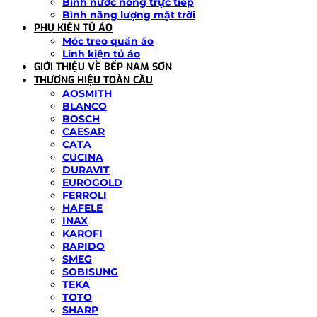
Bình nước nóng trực tiếp
Bình năng lượng mặt trời
PHỤ KIỆN TỦ ÁO
Móc treo quần áo
Linh kiện tủ áo
GIỚI THIỆU VỀ BẾP NAM SƠN
THƯƠNG HIỆU TOÀN CẦU
AOSMITH
BLANCO
BOSCH
CAESAR
CATA
CUCINA
DURAVIT
EUROGOLD
FERROLI
HAFELE
INAX
KAROFI
RAPIDO
SMEG
SOBISUNG
TEKA
TOTO
SHARP