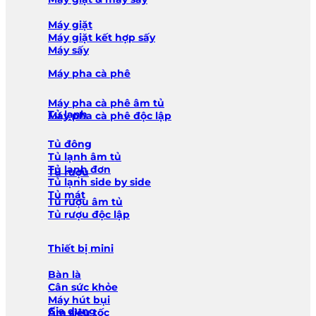
Máy giặt
Máy giặt kết hợp sấy
Máy sấy
Máy pha cà phê
Máy pha cà phê âm tủ
Tủ lạnh
Máy pha cà phê độc lập
Tủ đông
Tủ lạnh âm tủ
Tủ lạnh đơn
Tủ rượu
Tủ lạnh side by side
Tủ mát
Tủ rượu âm tủ
Tủ rượu độc lập
Thiết bị mini
Bàn là
Cân sức khỏe
Máy hút bụi
Gia dụng
Ấm siêu tốc