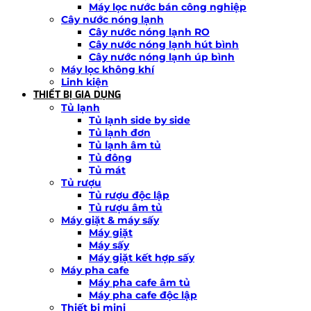
Máy lọc nước bán công nghiệp
Cây nước nóng lạnh
Cây nước nóng lạnh RO
Cây nước nóng lạnh hút bình
Cây nước nóng lạnh úp bình
Máy lọc không khí
Linh kiện
THIẾT BỊ GIA DỤNG
Tủ lạnh
Tủ lạnh side by side
Tủ lạnh đơn
Tủ lạnh âm tủ
Tủ đông
Tủ mát
Tủ rượu
Tủ rượu độc lập
Tủ rượu âm tủ
Máy giặt & máy sấy
Máy giặt
Máy sấy
Máy giặt kết hợp sấy
Máy pha cafe
Máy pha cafe âm tủ
Máy pha cafe độc lập
Thiết bị mini