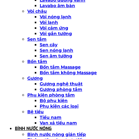
Lavabo âm bàn
Vòi chậu
Vòi nóng lạnh
Vòi lạnh
Vòi cảm ứng
Vòi gắn tường
Sen tắm
Sen cây
Sen nóng lạnh
Sen âm tường
Bồn tắm
Bồn tắm Massage
Bồn tắm không Massage
Gương
Gương nghệ thuật
Gương phòng tắm
Phụ kiện phòng tắm
Bộ phụ kiện
Phụ kiện các loại
Bệ tiểu
Tiểu nam
Van xả tiểu nam
BÌNH NƯỚC NÓNG
Bình nước nóng gián tiếp