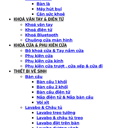
Bàn là
Máy hút bụi
Cân sức khoẻ
KHOÁ VÂN TAY & ĐIỆN TỬ
Khoá vân tay
Khoá điện tử
Khoá Bluetooth
Chuông cửa màn hình
KHOÁ CỬA & PHỤ KIỆN CỬA
Bộ khoá cửa & Tay nắm cửa
Phụ kiện cửa
Phụ kiện cửa kính
Phụ kiện cửa trượt , cửa xếp & cửa đi
THIẾT BỊ VỆ SINH
Bàn cầu
Bàn cầu 1 khối
Bàn cầu 2 khối
Bàn cầu điện tử
Nắp điện tử & Nắp bàn cầu
Vòi xịt
Lavabo & Chậu tủ
Lavabo treo tường
Lavabo & chậu tủ treo
Lavabo đặt trên bàn
Lavabo dương vành