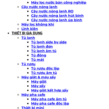
Máy lọc nước bán công nghiệp
Cây nước nóng lạnh
Cây nước nóng lạnh RO
Cây nước nóng lạnh hút bình
Cây nước nóng lạnh úp bình
Máy lọc không khí
Linh kiện
THIẾT BỊ GIA DỤNG
Tủ lạnh
Tủ lạnh side by side
Tủ lạnh đơn
Tủ lạnh âm tủ
Tủ đông
Tủ mát
Tủ rượu
Tủ rượu độc lập
Tủ rượu âm tủ
Máy giặt & máy sấy
Máy giặt
Máy sấy
Máy giặt kết hợp sấy
Máy pha cafe
Máy pha cafe âm tủ
Máy pha cafe độc lập
Thiết bị mini