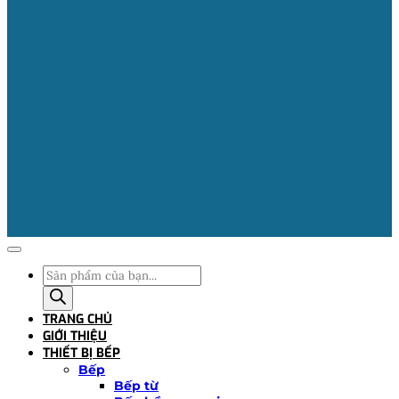
Tìm
kiếm
sản
TRANG CHỦ
phẩm
GIỚI THIỆU
THIẾT BỊ BẾP
Bếp
Bếp từ