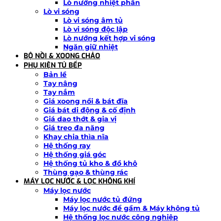
Lò nướng nhiệt phân
Lò vi sóng
Lò vi sóng âm tủ
Lò vi sóng độc lập
Lò nướng kết hợp vi sóng
Ngăn giữ nhiệt
BỘ NỒI & XOONG CHẢO
PHỤ KIỆN TỦ BẾP
Bản lề
Tay nâng
Tay nắm
Giá xoong nồi & bát đĩa
Giá bát di động & cố định
Giá dao thớt & gia vị
Giá treo đa năng
Khay chia thìa nĩa
Hệ thống ray
Hệ thống giá góc
Hệ thống tủ kho & đồ khô
Thùng gạo & thùng rác
MÁY LỌC NƯỚC & LỌC KHÔNG KHÍ
Máy lọc nước
Máy lọc nước tủ đứng
Máy lọc nước để gầm & Máy không tủ
Hệ thống lọc nước công nghiệp