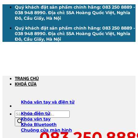
Bỏ
Quý khách đặt sản phẩm chính hãng: 083 250 8889 -
qua
038 948 8990. Địa chỉ: 55A Hoàng Quốc Việt, Nghĩa
nội
Đô, Cầu Giấy, Hà Nội
dung
Quý khách đặt sản phẩm chính hãng: 083 250 8889 -
038 948 8990. Địa chỉ: 55A Hoàng Quốc Việt, Nghĩa
Đô, Cầu Giấy, Hà Nội
TRANG CHỦ
KHOÁ CỬA
Khóa vân tay và điện tử
Tìm
Khóa điện tử
kiếm
Khóa vân tay
sản
Khóa Bluetooth
phẩm
Chuông cửa màn hình
083.250.888