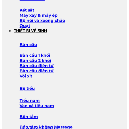
Két sắt
Máy xay & máy ép
Bộ nồi và xoong chảo
Quạt
THIẾT BỊ VỆ SINH
Bàn cầu
Bàn cầu 1 khối
Bàn cầu 2 khối
Bàn cầu điện tử
Bàn cầu điện tử
Vòi xịt
Bệ tiểu
Tiểu nam
Van xả tiểu nam
Bồn tắm
Bồn tắm không Massage
Lavabo và chậu tủ