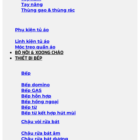
Tay nâng
Thùng gạo & thùng rác
Phụ kiện tủ áo
Linh kiện tủ áo
Móc treo quần áo
BỘ NỒI & XOONG CHẢO
THIẾT BỊ BẾP
Bếp
Bếp domino
Bếp GAS
Bếp hỗn hợp
Bếp hồng ngoại
Bếp từ
Bếp từ kết hợp hút mùi
Chậu vòi rửa bát
Chậu rửa bát âm
Chậu rửa bát dương