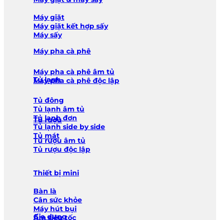
Máy giặt
Máy giặt kết hợp sấy
Máy sấy
Máy pha cà phê
Máy pha cà phê âm tủ
Tủ lạnh
Máy pha cà phê độc lập
Tủ đông
Tủ lạnh âm tủ
Tủ lạnh đơn
Tủ rượu
Tủ lạnh side by side
Tủ mát
Tủ rượu âm tủ
Tủ rượu độc lập
Thiết bị mini
Bàn là
Cân sức khỏe
Máy hút bụi
Gia dụng
Ấm siêu tốc