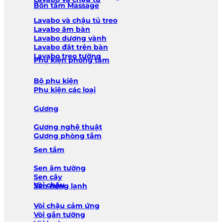
Bồn tắm Massage
Lavabo và chậu tủ treo
Lavabo âm bàn
Lavabo dương vành
Lavabo đặt trên bàn
Lavabo treo tường
Phụ kiện phòng tắm
Bộ phụ kiện
Phụ kiện các loại
Gương
Gương nghệ thuật
Gương phòng tắm
Sen tắm
Sen âm tường
Sen cây
Vòi chậu
Sen nóng lạnh
Vòi chậu cảm ứng
Vòi gắn tường