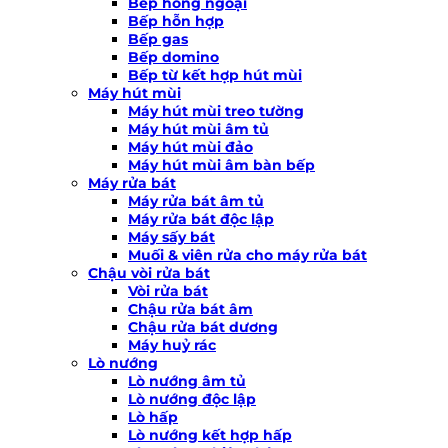
Bếp hồng ngoại
Bếp hỗn hợp
Bếp gas
Bếp domino
Bếp từ kết hợp hút mùi
Máy hút mùi
Máy hút mùi treo tường
Máy hút mùi âm tủ
Máy hút mùi đảo
Máy hút mùi âm bàn bếp
Máy rửa bát
Máy rửa bát âm tủ
Máy rửa bát độc lập
Máy sấy bát
Muối & viên rửa cho máy rửa bát
Chậu vòi rửa bát
Vòi rửa bát
Chậu rửa bát âm
Chậu rửa bát dương
Máy huỷ rác
Lò nướng
Lò nướng âm tủ
Lò nướng độc lập
Lò hấp
Lò nướng kết hợp hấp