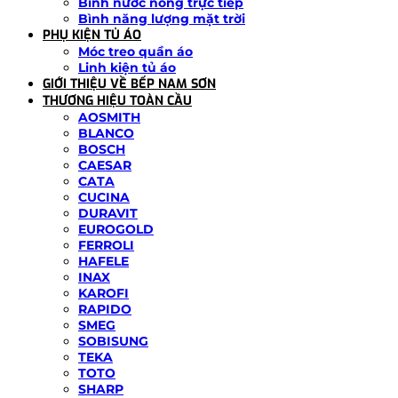
Bình nước nóng trực tiếp
Bình năng lượng mặt trời
PHỤ KIỆN TỦ ÁO
Móc treo quần áo
Linh kiện tủ áo
GIỚI THIỆU VỀ BẾP NAM SƠN
THƯƠNG HIỆU TOÀN CẦU
AOSMITH
BLANCO
BOSCH
CAESAR
CATA
CUCINA
DURAVIT
EUROGOLD
FERROLI
HAFELE
INAX
KAROFI
RAPIDO
SMEG
SOBISUNG
TEKA
TOTO
SHARP