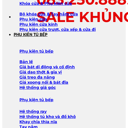
Khóa cửa & Phụ kiện cửa
SALE KHỦN
Bộ khóa cửa & Tay nắm cửa
Phụ kiện cửa
Phụ kiện cửa kính
Phụ kiện cửa trượt, cửa xếp & cửa đi
PHỤ KIỆN TỦ BẾP
Phụ kiện tủ bếp
Bản lề
Giá bát di động và cố định
Giá dao thớt & gia vị
Giá treo đa năng
Giá xoong nồi & bát đĩa
Hệ thống giá góc
Phụ kiện tủ bếp
Hệ thống ray
Hệ thống tủ kho và đồ khô
Khay chia thìa nĩa
Tay nắm