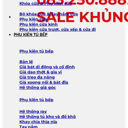
Khóa cửa & Phụ kiện cửa
SALE KHỦN
Bộ khóa cửa & Tay nắm cửa
Phụ kiện cửa
Phụ kiện cửa kính
Phụ kiện cửa trượt, cửa xếp & cửa đi
PHỤ KIỆN TỦ BẾP
Phụ kiện tủ bếp
Bản lề
Giá bát di động và cố định
Giá dao thớt & gia vị
Giá treo đa năng
Giá xoong nồi & bát đĩa
Hệ thống giá góc
Phụ kiện tủ bếp
Hệ thống ray
Hệ thống tủ kho và đồ khô
Khay chia thìa nĩa
Tay nắm