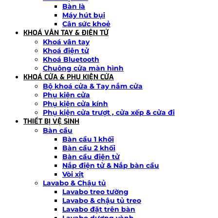
Bàn là
Máy hút bụi
Cân sức khoẻ
KHOÁ VÂN TAY & ĐIỆN TỬ
Khoá vân tay
Khoá điện tử
Khoá Bluetooth
Chuông cửa màn hình
KHOÁ CỬA & PHỤ KIỆN CỬA
Bộ khoá cửa & Tay nắm cửa
Phụ kiện cửa
Phụ kiện cửa kính
Phụ kiện cửa trượt , cửa xếp & cửa đi
THIẾT BỊ VỆ SINH
Bàn cầu
Bàn cầu 1 khối
Bàn cầu 2 khối
Bàn cầu điện tử
Nắp điện tử & Nắp bàn cầu
Vòi xịt
Lavabo & Chậu tủ
Lavabo treo tường
Lavabo & chậu tủ treo
Lavabo đặt trên bàn
Lavabo dương vành