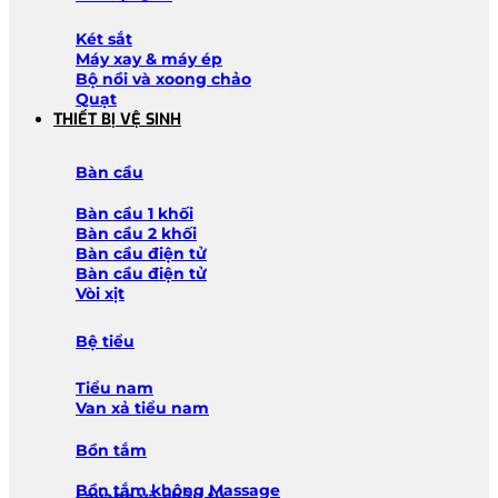
Két sắt
Máy xay & máy ép
Bộ nồi và xoong chảo
Quạt
THIẾT BỊ VỆ SINH
Bàn cầu
Bàn cầu 1 khối
Bàn cầu 2 khối
Bàn cầu điện tử
Bàn cầu điện tử
Vòi xịt
Bệ tiểu
Tiểu nam
Van xả tiểu nam
Bồn tắm
Bồn tắm không Massage
Lavabo và chậu tủ