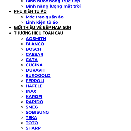
Bình nước nóng trực tiếp
Bình năng lượng mặt trời
PHỤ KIỆN TỦ ÁO
Móc treo quần áo
Linh kiện tủ áo
GIỚI THIỆU VỀ BẾP NAM SƠN
THƯƠNG HIỆU TOÀN CẦU
AOSMITH
BLANCO
BOSCH
CAESAR
CATA
CUCINA
DURAVIT
EUROGOLD
FERROLI
HAFELE
INAX
KAROFI
RAPIDO
SMEG
SOBISUNG
TEKA
TOTO
SHARP