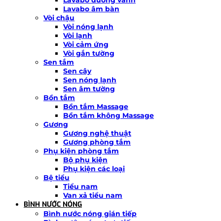
Lavabo âm bàn
Vòi chậu
Vòi nóng lạnh
Vòi lạnh
Vòi cảm ứng
Vòi gắn tường
Sen tắm
Sen cây
Sen nóng lạnh
Sen âm tường
Bồn tắm
Bồn tắm Massage
Bồn tắm không Massage
Gương
Gương nghệ thuật
Gương phòng tắm
Phụ kiện phòng tắm
Bộ phụ kiện
Phụ kiện các loại
Bệ tiểu
Tiểu nam
Van xả tiểu nam
BÌNH NƯỚC NÓNG
Bình nước nóng gián tiếp