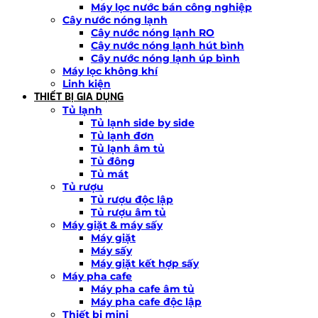
Máy lọc nước bán công nghiệp
Cây nước nóng lạnh
Cây nước nóng lạnh RO
Cây nước nóng lạnh hút bình
Cây nước nóng lạnh úp bình
Máy lọc không khí
Linh kiện
THIẾT BỊ GIA DỤNG
Tủ lạnh
Tủ lạnh side by side
Tủ lạnh đơn
Tủ lạnh âm tủ
Tủ đông
Tủ mát
Tủ rượu
Tủ rượu độc lập
Tủ rượu âm tủ
Máy giặt & máy sấy
Máy giặt
Máy sấy
Máy giặt kết hợp sấy
Máy pha cafe
Máy pha cafe âm tủ
Máy pha cafe độc lập
Thiết bị mini