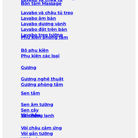
Bồn tắm Massage
Lavabo và chậu tủ treo
Lavabo âm bàn
Lavabo dương vành
Lavabo đặt trên bàn
Lavabo treo tường
Phụ kiện phòng tắm
Bộ phụ kiện
Phụ kiện các loại
Gương
Gương nghệ thuật
Gương phòng tắm
Sen tắm
Sen âm tường
Sen cây
Vòi chậu
Sen nóng lạnh
Vòi chậu cảm ứng
Vòi gắn tường