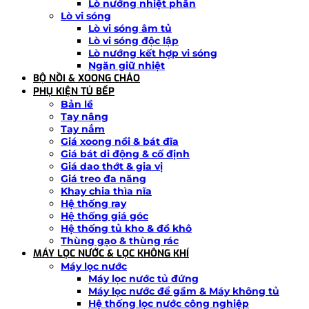
Lò nướng nhiệt phân
Lò vi sóng
Lò vi sóng âm tủ
Lò vi sóng độc lập
Lò nướng kết hợp vi sóng
Ngăn giữ nhiệt
BỘ NỒI & XOONG CHẢO
PHỤ KIỆN TỦ BẾP
Bản lề
Tay nâng
Tay nắm
Giá xoong nồi & bát đĩa
Giá bát di động & cố định
Giá dao thớt & gia vị
Giá treo đa năng
Khay chia thìa nĩa
Hệ thống ray
Hệ thống giá góc
Hệ thống tủ kho & đồ khô
Thùng gạo & thùng rác
MÁY LỌC NƯỚC & LỌC KHÔNG KHÍ
Máy lọc nước
Máy lọc nước tủ đứng
Máy lọc nước để gầm & Máy không tủ
Hệ thống lọc nước công nghiệp