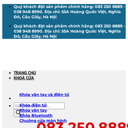
Bỏ
Quý khách đặt sản phẩm chính hãng: 083 250 8889 -
qua
038 948 8990. Địa chỉ: 55A Hoàng Quốc Việt, Nghĩa
nội
Đô, Cầu Giấy, Hà Nội
dung
Quý khách đặt sản phẩm chính hãng: 083 250 8889 -
038 948 8990. Địa chỉ: 55A Hoàng Quốc Việt, Nghĩa
Đô, Cầu Giấy, Hà Nội
TRANG CHỦ
KHOÁ CỬA
Khóa vân tay và điện tử
Tìm
Khóa điện tử
kiếm
Khóa vân tay
sản
Khóa Bluetooth
phẩm
Chuông cửa màn hình
083.250.888