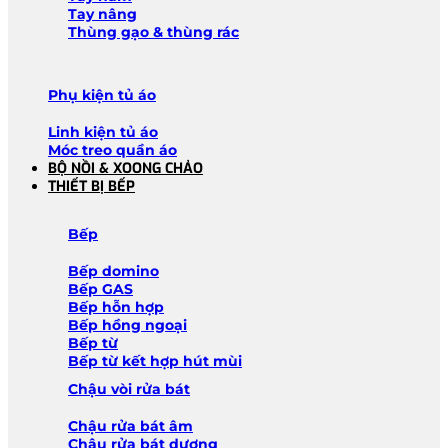
Tay nâng
Thùng gạo & thùng rác
Phụ kiện tủ áo
Linh kiện tủ áo
Móc treo quần áo
BỘ NỒI & XOONG CHẢO
THIẾT BỊ BẾP
Bếp
Bếp domino
Bếp GAS
Bếp hỗn hợp
Bếp hồng ngoại
Bếp từ
Bếp từ kết hợp hút mùi
Chậu vòi rửa bát
Chậu rửa bát âm
Chậu rửa bát dương