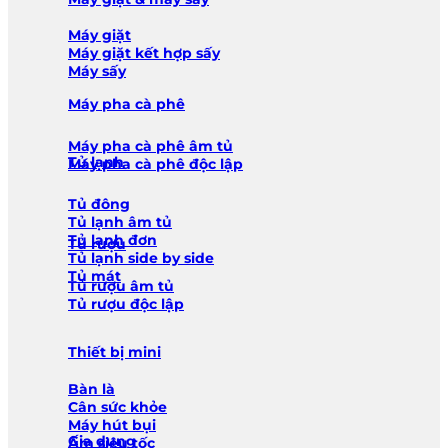
Máy giặt
Máy giặt kết hợp sấy
Máy sấy
Máy pha cà phê
Máy pha cà phê âm tủ
Tủ lạnh
Máy pha cà phê độc lập
Tủ đông
Tủ lạnh âm tủ
Tủ lạnh đơn
Tủ rượu
Tủ lạnh side by side
Tủ mát
Tủ rượu âm tủ
Tủ rượu độc lập
Thiết bị mini
Bàn là
Cân sức khỏe
Máy hút bụi
Gia dụng
Ấm siêu tốc