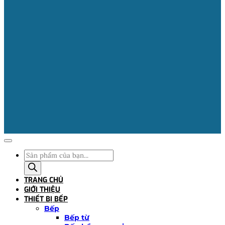
Tìm
kiếm
sản
TRANG CHỦ
phẩm
GIỚI THIỆU
THIẾT BỊ BẾP
Bếp
Bếp từ