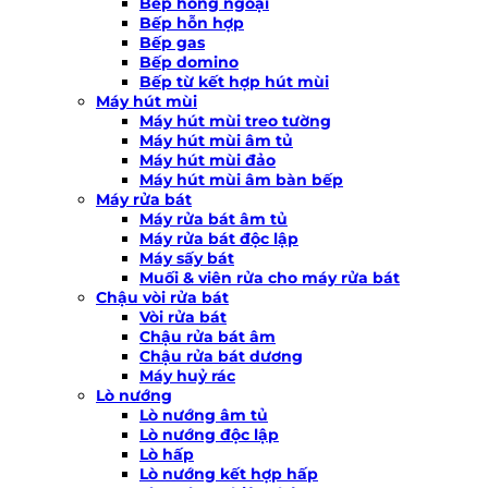
Bếp hồng ngoại
Bếp hỗn hợp
Bếp gas
Bếp domino
Bếp từ kết hợp hút mùi
Máy hút mùi
Máy hút mùi treo tường
Máy hút mùi âm tủ
Máy hút mùi đảo
Máy hút mùi âm bàn bếp
Máy rửa bát
Máy rửa bát âm tủ
Máy rửa bát độc lập
Máy sấy bát
Muối & viên rửa cho máy rửa bát
Chậu vòi rửa bát
Vòi rửa bát
Chậu rửa bát âm
Chậu rửa bát dương
Máy huỷ rác
Lò nướng
Lò nướng âm tủ
Lò nướng độc lập
Lò hấp
Lò nướng kết hợp hấp