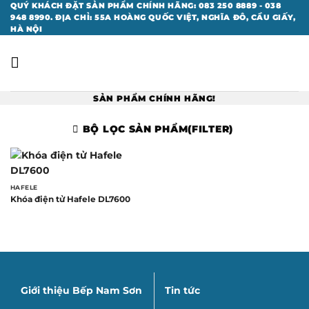
Bỏ
QUÝ KHÁCH ĐẶT SẢN PHẨM CHÍNH HÃNG: 083 250 8889 - 038
948 8990. ĐỊA CHỈ: 55A HOÀNG QUỐC VIỆT, NGHĨA ĐÔ, CẦU GIẤY,
qua
HÀ NỘI
nội
dung
SẢN PHẨM CHÍNH HÃNG!
BỘ LỌC SẢN PHẨM(FILTER)
HAFELE
Khóa điện tử Hafele DL7600
Giới thiệu Bếp Nam Sơn
Tin tức