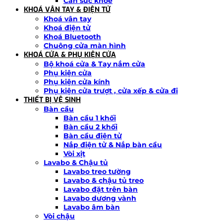
Cân sức khoẻ
KHOÁ VÂN TAY & ĐIỆN TỬ
Khoá vân tay
Khoá điện tử
Khoá Bluetooth
Chuông cửa màn hình
KHOÁ CỬA & PHỤ KIỆN CỬA
Bộ khoá cửa & Tay nắm cửa
Phụ kiện cửa
Phụ kiện cửa kính
Phụ kiện cửa trượt , cửa xếp & cửa đi
THIẾT BỊ VỆ SINH
Bàn cầu
Bàn cầu 1 khối
Bàn cầu 2 khối
Bàn cầu điện tử
Nắp điện tử & Nắp bàn cầu
Vòi xịt
Lavabo & Chậu tủ
Lavabo treo tường
Lavabo & chậu tủ treo
Lavabo đặt trên bàn
Lavabo dương vành
Lavabo âm bàn
Vòi chậu