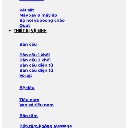
Két sắt
Máy xay & máy ép
Bộ nồi và xoong chảo
Quạt
THIẾT BỊ VỆ SINH
Bàn cầu
Bàn cầu 1 khối
Bàn cầu 2 khối
Bàn cầu điện tử
Bàn cầu điện tử
Vòi xịt
Bệ tiểu
Tiểu nam
Van xả tiểu nam
Bồn tắm
Bồn tắm không Massage
Lavabo và chậu tủ