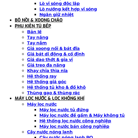
Lò vi sóng độc lập
Lò nướng kết hợp vi sóng
Ngăn giữ nhiệt
BỘ NỒI & XOONG CHẢO
PHỤ KIỆN TỦ BẾP
Bản lề
Tay nâng
Tay nắm
Giá xoong nồi & bát đĩa
Giá bát di động & cố định
Giá dao thớt & gia vị
Giá treo đa năng
Khay chia thìa nĩa
Hệ thống ray
Hệ thống giá góc
Hệ thống tủ kho & đồ khô
Thùng gạo & thùng rác
MÁY LỌC NƯỚC & LỌC KHÔNG KHÍ
Máy lọc nước
Máy lọc nước tủ đứng
Máy lọc nước để gầm & Máy không tủ
Hệ thống lọc nước công nghiệp
Máy lọc nước bán công nghiệp
Cây nước nóng lạnh
Cây nước nóng lạnh RO