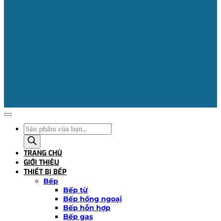
Tìm
kiếm
sản
TRANG CHỦ
phẩm
GIỚI THIỆU
THIẾT BỊ BẾP
Bếp
Bếp từ
Bếp hồng ngoại
Bếp hỗn hợp
Bếp gas