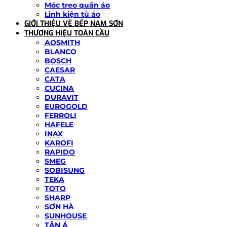
Móc treo quần áo
Linh kiện tủ áo
GIỚI THIỆU VỀ BẾP NAM SƠN
THƯƠNG HIỆU TOÀN CẦU
AOSMITH
BLANCO
BOSCH
CAESAR
CATA
CUCINA
DURAVIT
EUROGOLD
FERROLI
HAFELE
INAX
KAROFI
RAPIDO
SMEG
SOBISUNG
TEKA
TOTO
SHARP
SƠN HÀ
SUNHOUSE
TÂN Á