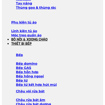
Tay nâng
Thùng gạo & thùng rác
Phụ kiện tủ áo
Linh kiện tủ áo
Móc treo quần áo
BỘ NỒI & XOONG CHẢO
THIẾT BỊ BẾP
Bếp
Bếp domino
Bếp GAS
Bếp hỗn hợp
Bếp hồng ngoại
Bếp từ
Bếp từ kết hợp hút mùi
Chậu vòi rửa bát
Chậu rửa bát âm
Chậu rửa bát dương