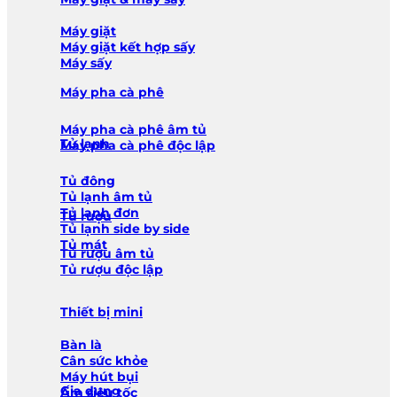
Máy giặt
Máy giặt kết hợp sấy
Máy sấy
Máy pha cà phê
Máy pha cà phê âm tủ
Tủ lạnh
Máy pha cà phê độc lập
Tủ đông
Tủ lạnh âm tủ
Tủ lạnh đơn
Tủ rượu
Tủ lạnh side by side
Tủ mát
Tủ rượu âm tủ
Tủ rượu độc lập
Thiết bị mini
Bàn là
Cân sức khỏe
Máy hút bụi
Gia dụng
Ấm siêu tốc