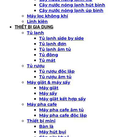
Cây nước nóng lạnh hút bình
Cây nước nóng lạnh úp bình
Máy lọc không khí
Linh kiện
THIẾT BỊ GIA DỤNG
Tủ lạnh
Tủ lạnh side by side
Tủ lạnh đơn
Tủ lạnh âm tủ
Tủ đông
Tủ mát
Tủ rượu
Tủ rượu độc lập
Tủ rượu âm tủ
Máy giặt & máy sấy
Máy giặt
Máy sấy
Máy giặt kết hợp sấy
Máy pha cafe
Máy pha cafe âm tủ
Máy pha cafe độc lập
Thiết bị mini
Bàn là
Máy hút bụi