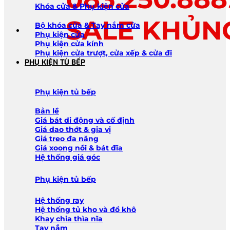
Khóa cửa & Phụ kiện cửa
SALE KHỦN
Bộ khóa cửa & Tay nắm cửa
Phụ kiện cửa
Phụ kiện cửa kính
Phụ kiện cửa trượt, cửa xếp & cửa đi
PHỤ KIỆN TỦ BẾP
Phụ kiện tủ bếp
Bản lề
Giá bát di động và cố định
Giá dao thớt & gia vị
Giá treo đa năng
Giá xoong nồi & bát đĩa
Hệ thống giá góc
Phụ kiện tủ bếp
Hệ thống ray
Hệ thống tủ kho và đồ khô
Khay chia thìa nĩa
Tay nắm