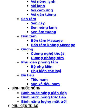
Vòi nóng lạnh
Vòi lạnh
Vòi cảm ứng
Vòi gắn tường
Sen tắm
Sen cây
Sen nóng lạnh
Sen âm tường
Bồn tắm
Bồn tắm Massage
Bồn tắm không Massage
Gương
Gương nghệ thuật
Gương phòng tắm
Phụ kiện phòng tắm
Bộ phụ kiện
Phụ kiện các loại
Bệ tiểu
Tiểu nam
Van xả tiểu nam
BÌNH NƯỚC NÓNG
Bình nước nóng gián tiếp
Bình nước nóng trực tiếp
Bình năng lượng mặt trời
PHỤ KIỆN TỦ ÁO