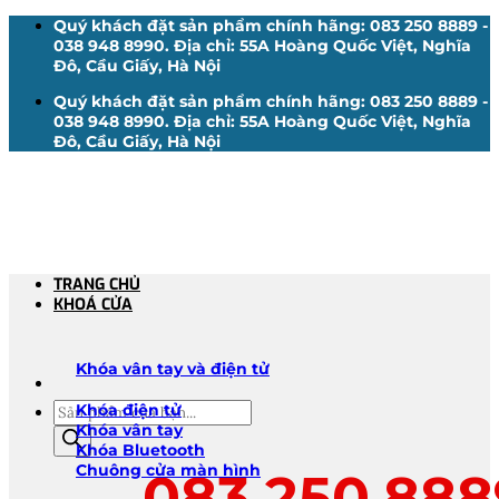
Bỏ
Quý khách đặt sản phẩm chính hãng: 083 250 8889 -
qua
038 948 8990. Địa chỉ: 55A Hoàng Quốc Việt, Nghĩa
nội
Đô, Cầu Giấy, Hà Nội
dung
Quý khách đặt sản phẩm chính hãng: 083 250 8889 -
038 948 8990. Địa chỉ: 55A Hoàng Quốc Việt, Nghĩa
Đô, Cầu Giấy, Hà Nội
TRANG CHỦ
KHOÁ CỬA
Khóa vân tay và điện tử
Tìm
Khóa điện tử
kiếm
Khóa vân tay
sản
Khóa Bluetooth
phẩm
Chuông cửa màn hình
083.250.888