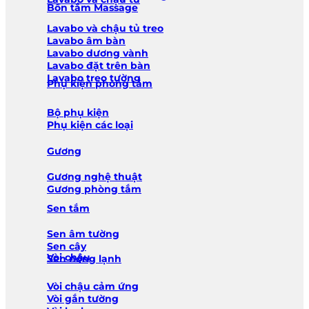
Bồn tắm Massage
Lavabo và chậu tủ treo
Lavabo âm bàn
Lavabo dương vành
Lavabo đặt trên bàn
Lavabo treo tường
Phụ kiện phòng tắm
Bộ phụ kiện
Phụ kiện các loại
Gương
Gương nghệ thuật
Gương phòng tắm
Sen tắm
Sen âm tường
Sen cây
Vòi chậu
Sen nóng lạnh
Vòi chậu cảm ứng
Vòi gắn tường