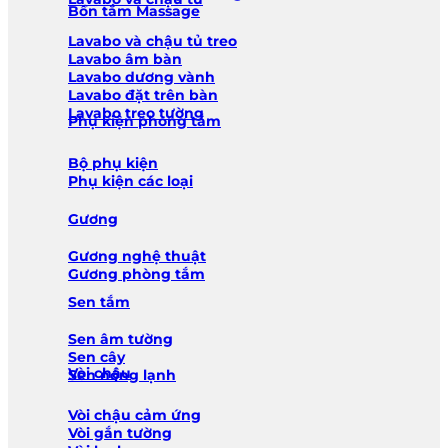
Bồn tắm Massage
Lavabo và chậu tủ treo
Lavabo âm bàn
Lavabo dương vành
Lavabo đặt trên bàn
Lavabo treo tường
Phụ kiện phòng tắm
Bộ phụ kiện
Phụ kiện các loại
Gương
Gương nghệ thuật
Gương phòng tắm
Sen tắm
Sen âm tường
Sen cây
Vòi chậu
Sen nóng lạnh
Vòi chậu cảm ứng
Vòi gắn tường