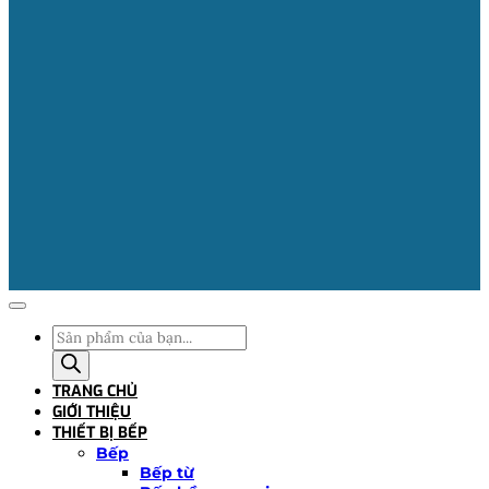
Tìm
kiếm
sản
TRANG CHỦ
phẩm
GIỚI THIỆU
THIẾT BỊ BẾP
Bếp
Bếp từ