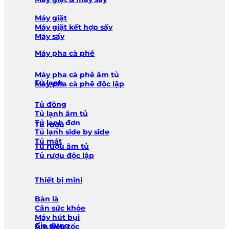
Máy giặt
Máy giặt kết hợp sấy
Máy sấy
Máy pha cà phê
Máy pha cà phê âm tủ
Tủ lạnh
Máy pha cà phê độc lập
Tủ đông
Tủ lạnh âm tủ
Tủ lạnh đơn
Tủ rượu
Tủ lạnh side by side
Tủ mát
Tủ rượu âm tủ
Tủ rượu độc lập
Thiết bị mini
Bàn là
Cân sức khỏe
Máy hút bụi
Gia dụng
Ấm siêu tốc