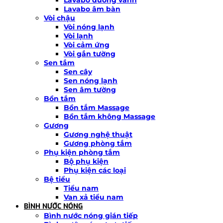
Lavabo âm bàn
Vòi chậu
Vòi nóng lạnh
Vòi lạnh
Vòi cảm ứng
Vòi gắn tường
Sen tắm
Sen cây
Sen nóng lạnh
Sen âm tường
Bồn tắm
Bồn tắm Massage
Bồn tắm không Massage
Gương
Gương nghệ thuật
Gương phòng tắm
Phụ kiện phòng tắm
Bộ phụ kiện
Phụ kiện các loại
Bệ tiểu
Tiểu nam
Van xả tiểu nam
BÌNH NƯỚC NÓNG
Bình nước nóng gián tiếp