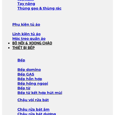
Tay nâng
Thùng gạo & thùng rác
Phụ kiện tủ áo
Linh kiện tủ áo
Móc treo quần áo
BỘ NỒI & XOONG CHẢO
THIẾT BỊ BẾP
Bếp
Bếp domino
Bếp GAS
Bếp hỗn hợp
Bếp hồng ngoại
Bếp từ
Bếp từ kết hợp hút mùi
Chậu vòi rửa bát
Chậu rửa bát âm
Chậu rửa bát dương