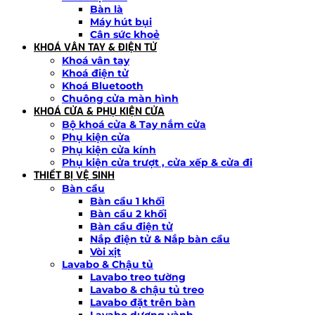
Bàn là
Máy hút bụi
Cân sức khoẻ
KHOÁ VÂN TAY & ĐIỆN TỬ
Khoá vân tay
Khoá điện tử
Khoá Bluetooth
Chuông cửa màn hình
KHOÁ CỬA & PHỤ KIỆN CỬA
Bộ khoá cửa & Tay nắm cửa
Phụ kiện cửa
Phụ kiện cửa kính
Phụ kiện cửa trượt , cửa xếp & cửa đi
THIẾT BỊ VỆ SINH
Bàn cầu
Bàn cầu 1 khối
Bàn cầu 2 khối
Bàn cầu điện tử
Nắp điện tử & Nắp bàn cầu
Vòi xịt
Lavabo & Chậu tủ
Lavabo treo tường
Lavabo & chậu tủ treo
Lavabo đặt trên bàn
Lavabo dương vành