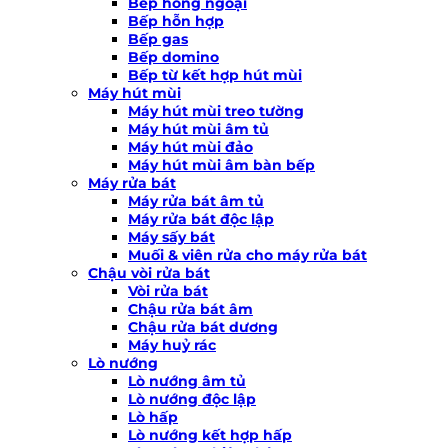
Bếp hồng ngoại
Bếp hỗn hợp
Bếp gas
Bếp domino
Bếp từ kết hợp hút mùi
Máy hút mùi
Máy hút mùi treo tường
Máy hút mùi âm tủ
Máy hút mùi đảo
Máy hút mùi âm bàn bếp
Máy rửa bát
Máy rửa bát âm tủ
Máy rửa bát độc lập
Máy sấy bát
Muối & viên rửa cho máy rửa bát
Chậu vòi rửa bát
Vòi rửa bát
Chậu rửa bát âm
Chậu rửa bát dương
Máy huỷ rác
Lò nướng
Lò nướng âm tủ
Lò nướng độc lập
Lò hấp
Lò nướng kết hợp hấp