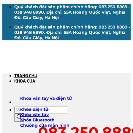
Bỏ
Quý khách đặt sản phẩm chính hãng: 083 250 8889 -
qua
038 948 8990. Địa chỉ: 55A Hoàng Quốc Việt, Nghĩa
nội
Đô, Cầu Giấy, Hà Nội
dung
Quý khách đặt sản phẩm chính hãng: 083 250 8889 -
038 948 8990. Địa chỉ: 55A Hoàng Quốc Việt, Nghĩa
Đô, Cầu Giấy, Hà Nội
TRANG CHỦ
KHOÁ CỬA
Khóa vân tay và điện tử
Tìm
Khóa điện tử
kiếm
Khóa vân tay
sản
Khóa Bluetooth
phẩm
Chuông cửa màn hình
083.250.888