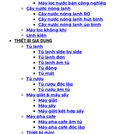
Máy lọc nước bán công nghiệp
Cây nước nóng lạnh
Cây nước nóng lạnh RO
Cây nước nóng lạnh hút bình
Cây nước nóng lạnh úp bình
Máy lọc không khí
Linh kiện
THIẾT BỊ GIA DỤNG
Tủ lạnh
Tủ lạnh side by side
Tủ lạnh đơn
Tủ lạnh âm tủ
Tủ đông
Tủ mát
Tủ rượu
Tủ rượu độc lập
Tủ rượu âm tủ
Máy giặt & máy sấy
Máy giặt
Máy sấy
Máy giặt kết hợp sấy
Máy pha cafe
Máy pha cafe âm tủ
Máy pha cafe độc lập
Thiết bị mini