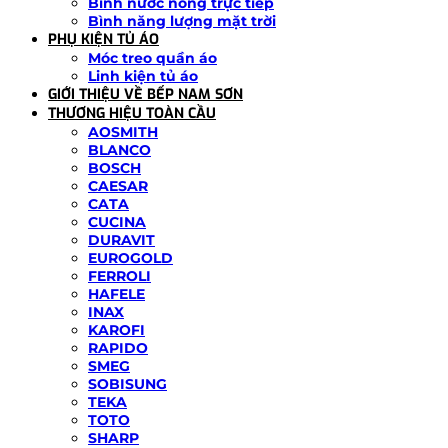
Bình nước nóng trực tiếp
Bình năng lượng mặt trời
PHỤ KIỆN TỦ ÁO
Móc treo quần áo
Linh kiện tủ áo
GIỚI THIỆU VỀ BẾP NAM SƠN
THƯƠNG HIỆU TOÀN CẦU
AOSMITH
BLANCO
BOSCH
CAESAR
CATA
CUCINA
DURAVIT
EUROGOLD
FERROLI
HAFELE
INAX
KAROFI
RAPIDO
SMEG
SOBISUNG
TEKA
TOTO
SHARP