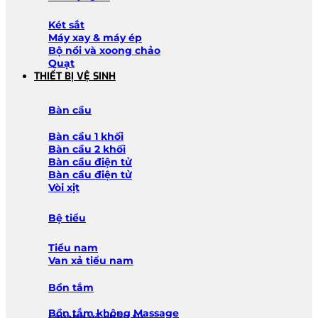
Két sắt
Máy xay & máy ép
Bộ nồi và xoong chảo
Quạt
THIẾT BỊ VỆ SINH
Bàn cầu
Bàn cầu 1 khối
Bàn cầu 2 khối
Bàn cầu điện tử
Bàn cầu điện tử
Vòi xịt
Bệ tiểu
Tiểu nam
Van xả tiểu nam
Bồn tắm
Bồn tắm không Massage
Lavabo và chậu tủ