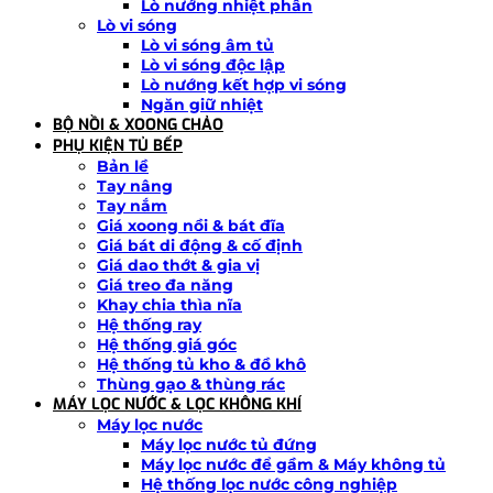
Lò nướng nhiệt phân
Lò vi sóng
Lò vi sóng âm tủ
Lò vi sóng độc lập
Lò nướng kết hợp vi sóng
Ngăn giữ nhiệt
BỘ NỒI & XOONG CHẢO
PHỤ KIỆN TỦ BẾP
Bản lề
Tay nâng
Tay nắm
Giá xoong nồi & bát đĩa
Giá bát di động & cố định
Giá dao thớt & gia vị
Giá treo đa năng
Khay chia thìa nĩa
Hệ thống ray
Hệ thống giá góc
Hệ thống tủ kho & đồ khô
Thùng gạo & thùng rác
MÁY LỌC NƯỚC & LỌC KHÔNG KHÍ
Máy lọc nước
Máy lọc nước tủ đứng
Máy lọc nước để gầm & Máy không tủ
Hệ thống lọc nước công nghiệp