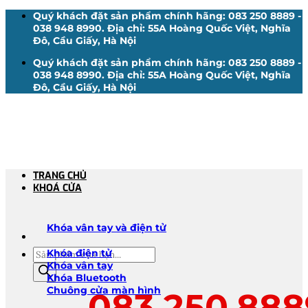
Bỏ
Quý khách đặt sản phẩm chính hãng: 083 250 8889 -
qua
038 948 8990. Địa chỉ: 55A Hoàng Quốc Việt, Nghĩa
nội
Đô, Cầu Giấy, Hà Nội
dung
Quý khách đặt sản phẩm chính hãng: 083 250 8889 -
038 948 8990. Địa chỉ: 55A Hoàng Quốc Việt, Nghĩa
Đô, Cầu Giấy, Hà Nội
TRANG CHỦ
KHOÁ CỬA
Khóa vân tay và điện tử
Tìm
Khóa điện tử
kiếm
Khóa vân tay
sản
Khóa Bluetooth
phẩm
Chuông cửa màn hình
083.250.888