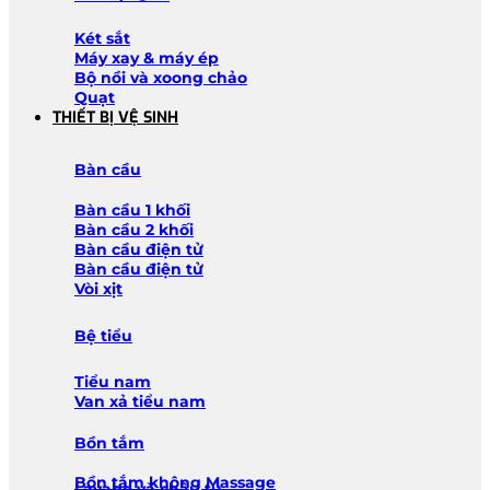
Két sắt
Máy xay & máy ép
Bộ nồi và xoong chảo
Quạt
THIẾT BỊ VỆ SINH
Bàn cầu
Bàn cầu 1 khối
Bàn cầu 2 khối
Bàn cầu điện tử
Bàn cầu điện tử
Vòi xịt
Bệ tiểu
Tiểu nam
Van xả tiểu nam
Bồn tắm
Bồn tắm không Massage
Lavabo và chậu tủ