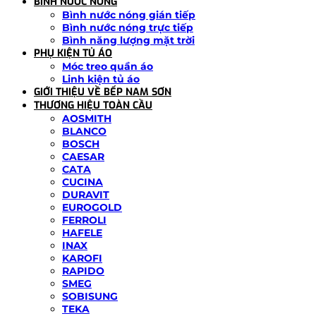
BÌNH NƯỚC NÓNG
Bình nước nóng gián tiếp
Bình nước nóng trực tiếp
Bình năng lượng mặt trời
PHỤ KIỆN TỦ ÁO
Móc treo quần áo
Linh kiện tủ áo
GIỚI THIỆU VỀ BẾP NAM SƠN
THƯƠNG HIỆU TOÀN CẦU
AOSMITH
BLANCO
BOSCH
CAESAR
CATA
CUCINA
DURAVIT
EUROGOLD
FERROLI
HAFELE
INAX
KAROFI
RAPIDO
SMEG
SOBISUNG
TEKA