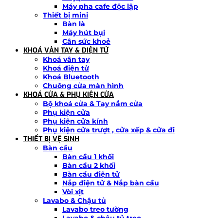
Máy pha cafe độc lập
Thiết bị mini
Bàn là
Máy hút bụi
Cân sức khoẻ
KHOÁ VÂN TAY & ĐIỆN TỬ
Khoá vân tay
Khoá điện tử
Khoá Bluetooth
Chuông cửa màn hình
KHOÁ CỬA & PHỤ KIỆN CỬA
Bộ khoá cửa & Tay nắm cửa
Phụ kiện cửa
Phụ kiện cửa kính
Phụ kiện cửa trượt , cửa xếp & cửa đi
THIẾT BỊ VỆ SINH
Bàn cầu
Bàn cầu 1 khối
Bàn cầu 2 khối
Bàn cầu điện tử
Nắp điện tử & Nắp bàn cầu
Vòi xịt
Lavabo & Chậu tủ
Lavabo treo tường
Lavabo & chậu tủ treo