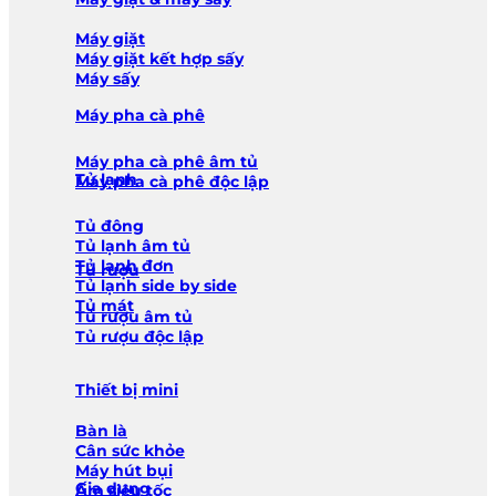
Máy giặt
Máy giặt kết hợp sấy
Máy sấy
Máy pha cà phê
Máy pha cà phê âm tủ
Tủ lạnh
Máy pha cà phê độc lập
Tủ đông
Tủ lạnh âm tủ
Tủ lạnh đơn
Tủ rượu
Tủ lạnh side by side
Tủ mát
Tủ rượu âm tủ
Tủ rượu độc lập
Thiết bị mini
Bàn là
Cân sức khỏe
Máy hút bụi
Gia dụng
Ấm siêu tốc