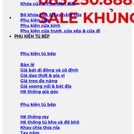
Khóa cửa & Phụ kiện cửa
SALE KHỦN
Bộ khóa cửa & Tay nắm cửa
Phụ kiện cửa
Phụ kiện cửa kính
Phụ kiện cửa trượt, cửa xếp & cửa đi
PHỤ KIỆN TỦ BẾP
Phụ kiện tủ bếp
Bản lề
Giá bát di động và cố định
Giá dao thớt & gia vị
Giá treo đa năng
Giá xoong nồi & bát đĩa
Hệ thống giá góc
Phụ kiện tủ bếp
Hệ thống ray
Hệ thống tủ kho và đồ khô
Khay chia thìa nĩa
Tay nắm