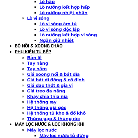
Lò hấp
Lò nướng kết hợp hấp
Lò nướng nhiệt phân
Lò vi sóng
Lò vi sóng âm tủ
Lò vi sóng độc lập
Lò nướng kết hợp vi sóng
Ngăn giữ nhiệt
BỘ NỒI & XOONG CHẢO
PHỤ KIỆN TỦ BẾP
Bản lề
Tay nâng
Tay nắm
Giá xoong nồi & bát đĩa
Giá bát di động & cố định
Giá dao thớt & gia vị
Giá treo đa năng
Khay chia thìa nĩa
Hệ thống ray
Hệ thống giá góc
Hệ thống tủ kho & đồ khô
Thùng gạo & thùng rác
MÁY LỌC NƯỚC & LỌC KHÔNG KHÍ
Máy lọc nước
Máy lọc nước tủ đứng