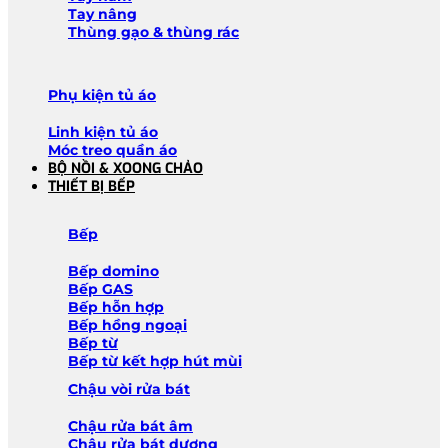
Tay nâng
Thùng gạo & thùng rác
Phụ kiện tủ áo
Linh kiện tủ áo
Móc treo quần áo
BỘ NỒI & XOONG CHẢO
THIẾT BỊ BẾP
Bếp
Bếp domino
Bếp GAS
Bếp hỗn hợp
Bếp hồng ngoại
Bếp từ
Bếp từ kết hợp hút mùi
Chậu vòi rửa bát
Chậu rửa bát âm
Chậu rửa bát dương