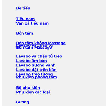
Bệ tiểu
Tiểu nam
Van xả tiểu nam
Bồn tắm
Bồn tắm không Massage
Lavabo và chậu tủ
Bồn tắm Massage
Lavabo và chậu tủ treo
Lavabo âm bàn
Lavabo dương vành
Lavabo đặt trên bàn
Lavabo treo tường
Phụ kiện phòng tắm
Bộ phụ kiện
Phụ kiện các loại
Gương