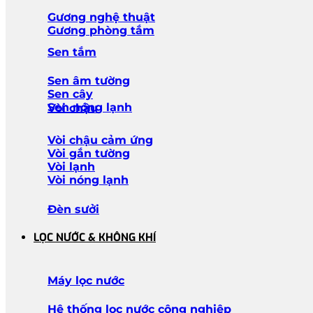
Gương nghệ thuật
Gương phòng tắm
Sen tắm
Sen âm tường
Sen cây
Sen nóng lạnh
Vòi chậu
Vòi chậu cảm ứng
Vòi gắn tường
Vòi lạnh
Vòi nóng lạnh
Đèn sưởi
LỌC NƯỚC & KHÔNG KHÍ
Máy lọc nước
Hệ thống lọc nước công nghiệp