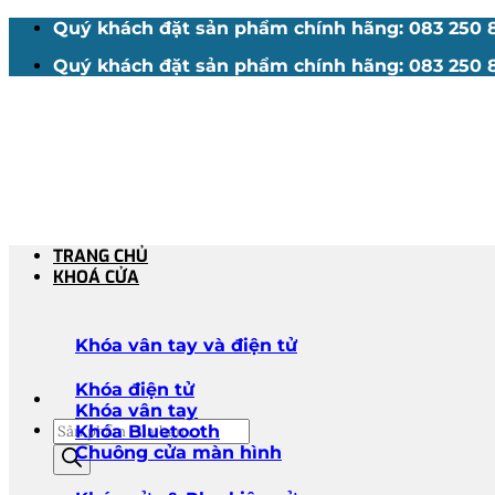
Bỏ
Quý khách đặt sản phẩm chính hãng: 083 250 88
qua
Quý khách đặt sản phẩm chính hãng: 083 250 88
nội
dung
TRANG CHỦ
KHOÁ CỬA
Khóa vân tay và điện tử
Khóa điện tử
Khóa vân tay
Tìm
Khóa Bluetooth
kiếm
Chuông cửa màn hình
sản
phẩm