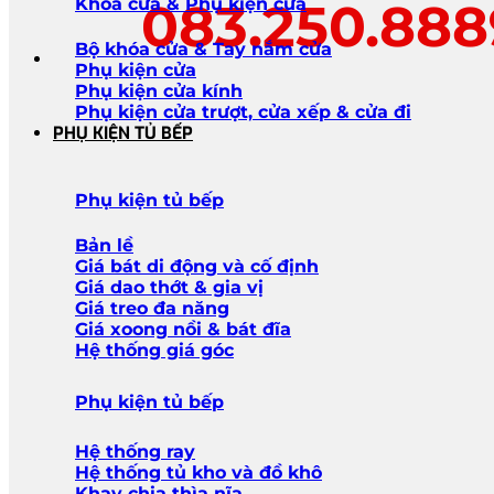
083.250.88
Khóa cửa & Phụ kiện cửa
Bộ khóa cửa & Tay nắm cửa
Phụ kiện cửa
Phụ kiện cửa kính
Phụ kiện cửa trượt, cửa xếp & cửa đi
PHỤ KIỆN TỦ BẾP
Phụ kiện tủ bếp
Bản lề
Giá bát di động và cố định
Giá dao thớt & gia vị
Giá treo đa năng
Giá xoong nồi & bát đĩa
Hệ thống giá góc
Phụ kiện tủ bếp
Hệ thống ray
Hệ thống tủ kho và đồ khô
Khay chia thìa nĩa