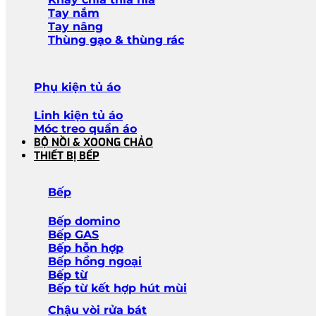
Tay nắm
Tay nâng
Thùng gạo & thùng rác
Phụ kiện tủ áo
Linh kiện tủ áo
Móc treo quần áo
BỘ NỒI & XOONG CHẢO
THIẾT BỊ BẾP
Bếp
Bếp domino
Bếp GAS
Bếp hỗn hợp
Bếp hồng ngoại
Bếp từ
Bếp từ kết hợp hút mùi
Chậu vòi rửa bát