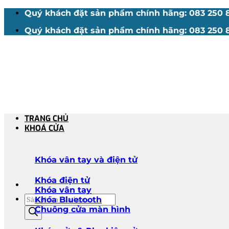
Bỏ
Quý khách đặt sản phẩm chính hãng: 083 250 88
qua
Quý khách đặt sản phẩm chính hãng: 083 250 88
nội
dung
TRANG CHỦ
KHOÁ CỬA
Khóa vân tay và điện tử
Khóa điện tử
Khóa vân tay
Tìm
Khóa Bluetooth
kiếm
Chuông cửa màn hình
sản
phẩm