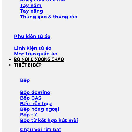
Tay nắm
Tay nâng
Thùng gạo & thùng rác
Phụ kiện tủ áo
Linh kiện tủ áo
Móc treo quần áo
BỘ NỒI & XOONG CHẢO
THIẾT BỊ BẾP
Bếp
Bếp domino
Bếp GAS
Bếp hỗn hợp
Bếp hồng ngoại
Bếp từ
Bếp từ kết hợp hút mùi
Chậu vòi rửa bát