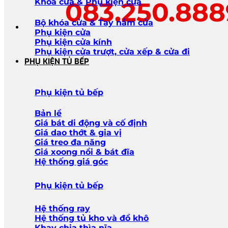
083.250.88
Khóa cửa & Phụ kiện cửa
Bộ khóa cửa & Tay nắm cửa
Phụ kiện cửa
Phụ kiện cửa kính
Phụ kiện cửa trượt, cửa xếp & cửa đi
PHỤ KIỆN TỦ BẾP
Phụ kiện tủ bếp
Bản lề
Giá bát di động và cố định
Giá dao thớt & gia vị
Giá treo đa năng
Giá xoong nồi & bát đĩa
Hệ thống giá góc
Phụ kiện tủ bếp
Hệ thống ray
Hệ thống tủ kho và đồ khô
Khay chia thìa nĩa