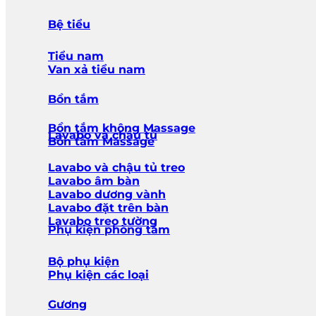
Bệ tiểu
Tiểu nam
Van xả tiểu nam
Bồn tắm
Bồn tắm không Massage
Lavabo và chậu tủ
Bồn tắm Massage
Lavabo và chậu tủ treo
Lavabo âm bàn
Lavabo dương vành
Lavabo đặt trên bàn
Lavabo treo tường
Phụ kiện phòng tắm
Bộ phụ kiện
Phụ kiện các loại
Gương