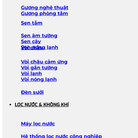
Gương nghệ thuật
Gương phòng tắm
Sen tắm
Sen âm tường
Sen cây
Sen nóng lạnh
Vòi chậu
Vòi chậu cảm ứng
Vòi gắn tường
Vòi lạnh
Vòi nóng lạnh
Đèn sưởi
LỌC NƯỚC & KHÔNG KHÍ
Máy lọc nước
Hệ thống lọc nước công nghiệp