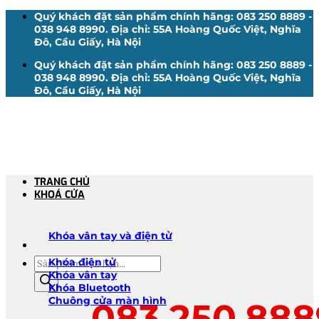
Bỏ
Quý khách đặt sản phẩm chính hãng: 083 250 8889 -
qua
038 948 8990. Địa chỉ: 55A Hoàng Quốc Việt, Nghĩa
nội
Đô, Cầu Giấy, Hà Nội
dung
Quý khách đặt sản phẩm chính hãng: 083 250 8889 -
038 948 8990. Địa chỉ: 55A Hoàng Quốc Việt, Nghĩa
Đô, Cầu Giấy, Hà Nội
TRANG CHỦ
KHOÁ CỬA
Khóa vân tay và điện tử
Tìm
Khóa điện tử
kiếm
Khóa vân tay
sản
Khóa Bluetooth
phẩm
Chuông cửa màn hình
083.250.888