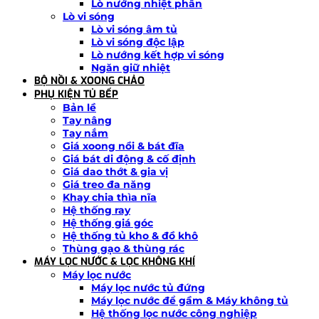
Lò nướng nhiệt phân
Lò vi sóng
Lò vi sóng âm tủ
Lò vi sóng độc lập
Lò nướng kết hợp vi sóng
Ngăn giữ nhiệt
BỘ NỒI & XOONG CHẢO
PHỤ KIỆN TỦ BẾP
Bản lề
Tay nâng
Tay nắm
Giá xoong nồi & bát đĩa
Giá bát di động & cố định
Giá dao thớt & gia vị
Giá treo đa năng
Khay chia thìa nĩa
Hệ thống ray
Hệ thống giá góc
Hệ thống tủ kho & đồ khô
Thùng gạo & thùng rác
MÁY LỌC NƯỚC & LỌC KHÔNG KHÍ
Máy lọc nước
Máy lọc nước tủ đứng
Máy lọc nước để gầm & Máy không tủ
Hệ thống lọc nước công nghiệp