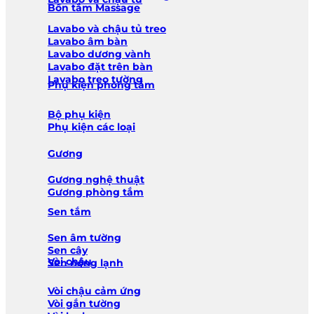
Bồn tắm Massage
Lavabo và chậu tủ treo
Lavabo âm bàn
Lavabo dương vành
Lavabo đặt trên bàn
Lavabo treo tường
Phụ kiện phòng tắm
Bộ phụ kiện
Phụ kiện các loại
Gương
Gương nghệ thuật
Gương phòng tắm
Sen tắm
Sen âm tường
Sen cây
Vòi chậu
Sen nóng lạnh
Vòi chậu cảm ứng
Vòi gắn tường