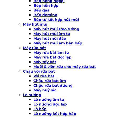
Bếp hồng ngoại
Bếp hỗn hợp
Bếp gas
Bếp domino
Bếp từ kết hợp hút mùi
Máy hút mùi
Máy hút mùi treo tường
Máy hút mùi âm tủ
Máy hút mùi đảo
Máy hút mùi âm bàn bếp
Máy rửa bát
Máy rửa bát âm tủ
Máy rửa bát độc lập
Máy sấy bát
Muối & viên rửa cho máy rửa bát
Chậu vòi rửa bát
Vòi rửa bát
Chậu rửa bát âm
Chậu rửa bát dương
Máy huỷ rác
Lò nướng
Lò nướng âm tủ
Lò nướng độc lập
Lò hấp
Lò nướng kết hợp hấp