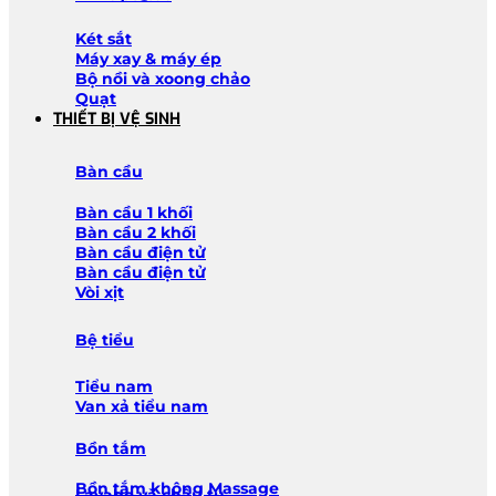
Két sắt
Máy xay & máy ép
Bộ nồi và xoong chảo
Quạt
THIẾT BỊ VỆ SINH
Bàn cầu
Bàn cầu 1 khối
Bàn cầu 2 khối
Bàn cầu điện tử
Bàn cầu điện tử
Vòi xịt
Bệ tiểu
Tiểu nam
Van xả tiểu nam
Bồn tắm
Bồn tắm không Massage
Lavabo và chậu tủ