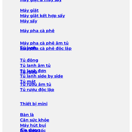
Máy giặt
Máy giặt kết hợp sấy
Máy sấy
Máy pha cà phê
Máy pha cà phê âm tủ
Tủ lạnh
Máy pha cà phê độc lập
Tủ đông
Tủ lạnh âm tủ
Tủ lạnh đơn
Tủ rượu
Tủ lạnh side by side
Tủ mát
Tủ rượu âm tủ
Tủ rượu độc lập
Thiết bị mini
Bàn là
Cân sức khỏe
Máy hút bụi
Gia dụng
Ấm siêu tốc