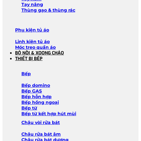
Tay nâng
Thùng gạo & thùng rác
Phụ kiện tủ áo
Linh kiện tủ áo
Móc treo quần áo
BỘ NỒI & XOONG CHẢO
THIẾT BỊ BẾP
Bếp
Bếp domino
Bếp GAS
Bếp hỗn hợp
Bếp hồng ngoại
Bếp từ
Bếp từ kết hợp hút mùi
Chậu vòi rửa bát
Chậu rửa bát âm
Chậu rửa bát dương