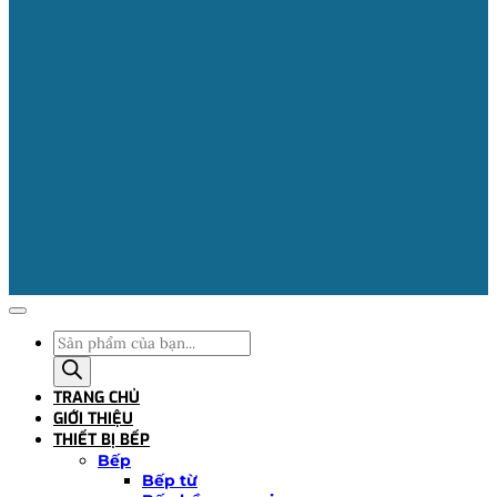
Tìm
kiếm
sản
TRANG CHỦ
phẩm
GIỚI THIỆU
THIẾT BỊ BẾP
Bếp
Bếp từ