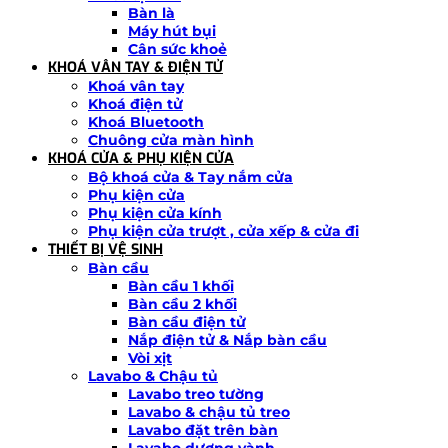
Bàn là
Máy hút bụi
Cân sức khoẻ
KHOÁ VÂN TAY & ĐIỆN TỬ
Khoá vân tay
Khoá điện tử
Khoá Bluetooth
Chuông cửa màn hình
KHOÁ CỬA & PHỤ KIỆN CỬA
Bộ khoá cửa & Tay nắm cửa
Phụ kiện cửa
Phụ kiện cửa kính
Phụ kiện cửa trượt , cửa xếp & cửa đi
THIẾT BỊ VỆ SINH
Bàn cầu
Bàn cầu 1 khối
Bàn cầu 2 khối
Bàn cầu điện tử
Nắp điện tử & Nắp bàn cầu
Vòi xịt
Lavabo & Chậu tủ
Lavabo treo tường
Lavabo & chậu tủ treo
Lavabo đặt trên bàn
Lavabo dương vành