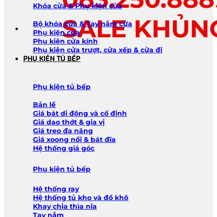
Khóa cửa & Phụ kiện cửa
SALE KHỦN
Bộ khóa cửa & Tay nắm cửa
Phụ kiện cửa
Phụ kiện cửa kính
Phụ kiện cửa trượt, cửa xếp & cửa đi
PHỤ KIỆN TỦ BẾP
Phụ kiện tủ bếp
Bản lề
Giá bát di động và cố định
Giá dao thớt & gia vị
Giá treo đa năng
Giá xoong nồi & bát đĩa
Hệ thống giá góc
Phụ kiện tủ bếp
Hệ thống ray
Hệ thống tủ kho và đồ khô
Khay chia thìa nĩa
Tay nắm