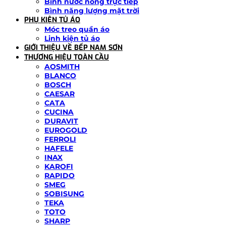
Bình nước nóng trực tiếp
Bình năng lượng mặt trời
PHỤ KIỆN TỦ ÁO
Móc treo quần áo
Linh kiện tủ áo
GIỚI THIỆU VỀ BẾP NAM SƠN
THƯƠNG HIỆU TOÀN CẦU
AOSMITH
BLANCO
BOSCH
CAESAR
CATA
CUCINA
DURAVIT
EUROGOLD
FERROLI
HAFELE
INAX
KAROFI
RAPIDO
SMEG
SOBISUNG
TEKA
TOTO
SHARP