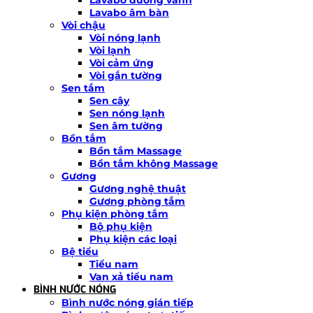
Lavabo âm bàn
Vòi chậu
Vòi nóng lạnh
Vòi lạnh
Vòi cảm ứng
Vòi gắn tường
Sen tắm
Sen cây
Sen nóng lạnh
Sen âm tường
Bồn tắm
Bồn tắm Massage
Bồn tắm không Massage
Gương
Gương nghệ thuật
Gương phòng tắm
Phụ kiện phòng tắm
Bộ phụ kiện
Phụ kiện các loại
Bệ tiểu
Tiểu nam
Van xả tiểu nam
BÌNH NƯỚC NÓNG
Bình nước nóng gián tiếp