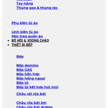
Tay nâng
Thùng gạo & thùng rác
Phụ kiện tủ áo
Linh kiện tủ áo
Móc treo quần áo
BỘ NỒI & XOONG CHẢO
THIẾT BỊ BẾP
Bếp
Bếp domino
Bếp GAS
Bếp hỗn hợp
Bếp hồng ngoại
Bếp từ
Bếp từ kết hợp hút mùi
Chậu vòi rửa bát
Chậu rửa bát âm
Chậu rửa bát dương