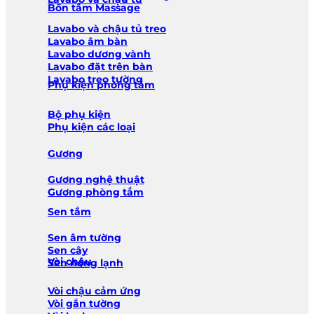
Bồn tắm Massage
Lavabo và chậu tủ treo
Lavabo âm bàn
Lavabo dương vành
Lavabo đặt trên bàn
Lavabo treo tường
Phụ kiện phòng tắm
Bộ phụ kiện
Phụ kiện các loại
Gương
Gương nghệ thuật
Gương phòng tắm
Sen tắm
Sen âm tường
Sen cây
Vòi chậu
Sen nóng lạnh
Vòi chậu cảm ứng
Vòi gắn tường