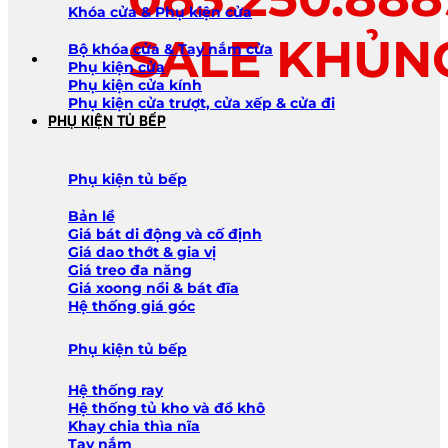
Khóa cửa & Phụ kiện cửa
SALE KHỦN
Bộ khóa cửa & Tay nắm cửa
Phụ kiện cửa
Phụ kiện cửa kính
Phụ kiện cửa trượt, cửa xếp & cửa đi
PHỤ KIỆN TỦ BẾP
Phụ kiện tủ bếp
Bản lề
Giá bát di động và cố định
Giá dao thớt & gia vị
Giá treo đa năng
Giá xoong nồi & bát đĩa
Hệ thống giá góc
Phụ kiện tủ bếp
Hệ thống ray
Hệ thống tủ kho và đồ khô
Khay chia thìa nĩa
Tay nắm