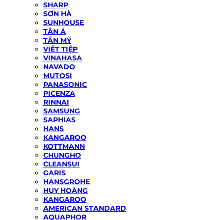
SHARP
SƠN HÀ
SUNHOUSE
TÂN Á
TÂN MỸ
VIỆT TIỆP
VINAHASA
NAVADO
MUTOSI
PANASONIC
PICENZA
RINNAI
SAMSUNG
SAPHIAS
HANS
KANGAROO
KOTTMANN
CHUNGHO
CLEANSUI
GARIS
HANSGROHE
HUY HOÀNG
KANGAROO
AMERICAN STANDARD
AQUAPHOR