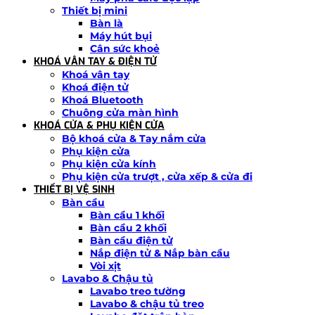
Thiết bị mini
Bàn là
Máy hút bụi
Cân sức khoẻ
KHOÁ VÂN TAY & ĐIỆN TỬ
Khoá vân tay
Khoá điện tử
Khoá Bluetooth
Chuông cửa màn hình
KHOÁ CỬA & PHỤ KIỆN CỬA
Bộ khoá cửa & Tay nắm cửa
Phụ kiện cửa
Phụ kiện cửa kính
Phụ kiện cửa trượt , cửa xếp & cửa đi
THIẾT BỊ VỆ SINH
Bàn cầu
Bàn cầu 1 khối
Bàn cầu 2 khối
Bàn cầu điện tử
Nắp điện tử & Nắp bàn cầu
Vòi xịt
Lavabo & Chậu tủ
Lavabo treo tường
Lavabo & chậu tủ treo