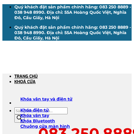
Bỏ
Quý khách đặt sản phẩm chính hãng: 083 250 8889 -
qua
038 948 8990. Địa chỉ: 55A Hoàng Quốc Việt, Nghĩa
nội
Đô, Cầu Giấy, Hà Nội
dung
Quý khách đặt sản phẩm chính hãng: 083 250 8889 -
038 948 8990. Địa chỉ: 55A Hoàng Quốc Việt, Nghĩa
Đô, Cầu Giấy, Hà Nội
TRANG CHỦ
KHOÁ CỬA
Khóa vân tay và điện tử
Tìm
Khóa điện tử
kiếm
Khóa vân tay
sản
Khóa Bluetooth
phẩm
Chuông cửa màn hình
083.250.888