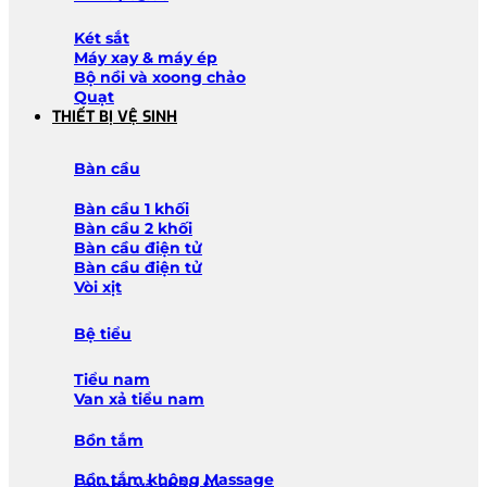
Két sắt
Máy xay & máy ép
Bộ nồi và xoong chảo
Quạt
THIẾT BỊ VỆ SINH
Bàn cầu
Bàn cầu 1 khối
Bàn cầu 2 khối
Bàn cầu điện tử
Bàn cầu điện tử
Vòi xịt
Bệ tiểu
Tiểu nam
Van xả tiểu nam
Bồn tắm
Bồn tắm không Massage
Lavabo và chậu tủ