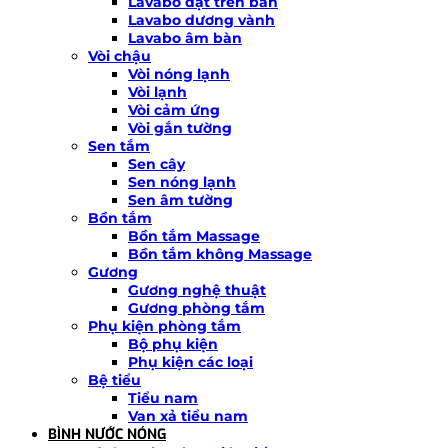
Lavabo đặt trên bàn
Lavabo dương vành
Lavabo âm bàn
Vòi chậu
Vòi nóng lạnh
Vòi lạnh
Vòi cảm ứng
Vòi gắn tường
Sen tắm
Sen cây
Sen nóng lạnh
Sen âm tường
Bồn tắm
Bồn tắm Massage
Bồn tắm không Massage
Gương
Gương nghệ thuật
Gương phòng tắm
Phụ kiện phòng tắm
Bộ phụ kiện
Phụ kiện các loại
Bệ tiểu
Tiểu nam
Van xả tiểu nam
BÌNH NƯỚC NÓNG