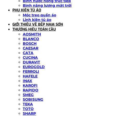
Bình nước nóng trực tiếp
Bình năng lượng mặt trời
PHỤ KIỆN TỦ ÁO
Móc treo quần áo
Linh kiện tủ áo
GIỚI THIỆU VỀ BẾP NAM SƠN
THƯƠNG HIỆU TOÀN CẦU
AOSMITH
BLANCO
BOSCH
CAESAR
CATA
CUCINA
DURAVIT
EUROGOLD
FERROLI
HAFELE
INAX
KAROFI
RAPIDO
SMEG
SOBISUNG
TEKA
TOTO
SHARP