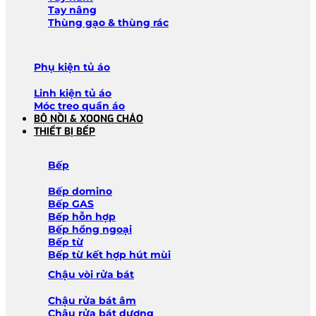
Tay nâng
Thùng gạo & thùng rác
Phụ kiện tủ áo
Linh kiện tủ áo
Móc treo quần áo
BỘ NỒI & XOONG CHẢO
THIẾT BỊ BẾP
Bếp
Bếp domino
Bếp GAS
Bếp hỗn hợp
Bếp hồng ngoại
Bếp từ
Bếp từ kết hợp hút mùi
Chậu vòi rửa bát
Chậu rửa bát âm
Chậu rửa bát dương