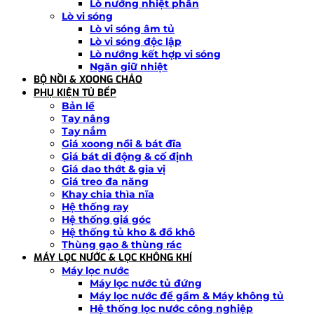
Lò nướng nhiệt phân
Lò vi sóng
Lò vi sóng âm tủ
Lò vi sóng độc lập
Lò nướng kết hợp vi sóng
Ngăn giữ nhiệt
BỘ NỒI & XOONG CHẢO
PHỤ KIỆN TỦ BẾP
Bản lề
Tay nâng
Tay nắm
Giá xoong nồi & bát đĩa
Giá bát di động & cố định
Giá dao thớt & gia vị
Giá treo đa năng
Khay chia thìa nĩa
Hệ thống ray
Hệ thống giá góc
Hệ thống tủ kho & đồ khô
Thùng gạo & thùng rác
MÁY LỌC NƯỚC & LỌC KHÔNG KHÍ
Máy lọc nước
Máy lọc nước tủ đứng
Máy lọc nước để gầm & Máy không tủ
Hệ thống lọc nước công nghiệp