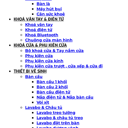
Bàn là
Máy hút bụi
Cân sức khoẻ
KHOÁ VÂN TAY & ĐIỆN TỬ
Khoá vân tay
Khoá điện tử
Khoá Bluetooth
Chuông cửa màn hình
KHOÁ CỬA & PHỤ KIỆN CỬA
Bộ khoá cửa & Tay nắm cửa
Phụ kiện cửa
Phụ kiện cửa kính
Phụ kiện cửa trượt , cửa xếp & cửa đi
THIẾT BỊ VỆ SINH
Bàn cầu
Bàn cầu 1 khối
Bàn cầu 2 khối
Bàn cầu điện tử
Nắp điện tử & Nắp bàn cầu
Vòi xịt
Lavabo & Chậu tủ
Lavabo treo tường
Lavabo & chậu tủ treo
Lavabo đặt trên bàn
Lavabo dương vành