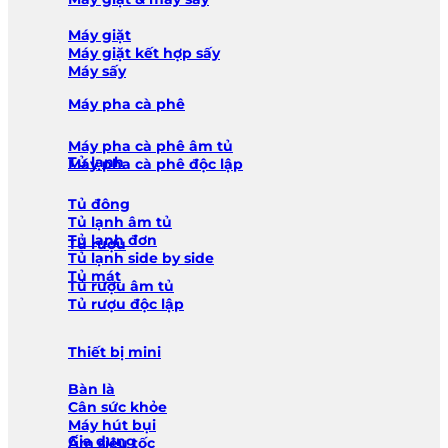
Máy giặt
Máy giặt kết hợp sấy
Máy sấy
Máy pha cà phê
Máy pha cà phê âm tủ
Tủ lạnh
Máy pha cà phê độc lập
Tủ đông
Tủ lạnh âm tủ
Tủ lạnh đơn
Tủ rượu
Tủ lạnh side by side
Tủ mát
Tủ rượu âm tủ
Tủ rượu độc lập
Thiết bị mini
Bàn là
Cân sức khỏe
Máy hút bụi
Gia dụng
Ấm siêu tốc