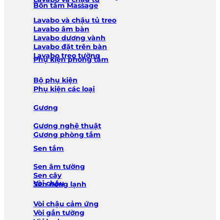
Bồn tắm Massage
Lavabo và chậu tủ treo
Lavabo âm bàn
Lavabo dương vành
Lavabo đặt trên bàn
Lavabo treo tường
Phụ kiện phòng tắm
Bộ phụ kiện
Phụ kiện các loại
Gương
Gương nghệ thuật
Gương phòng tắm
Sen tắm
Sen âm tường
Sen cây
Vòi chậu
Sen nóng lạnh
Vòi chậu cảm ứng
Vòi gắn tường