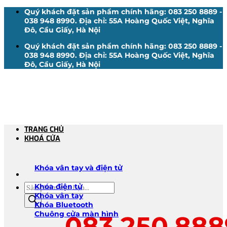
Bỏ
Quý khách đặt sản phẩm chính hãng: 083 250 8889 -
qua
038 948 8990. Địa chỉ: 55A Hoàng Quốc Việt, Nghĩa
nội
Đô, Cầu Giấy, Hà Nội
dung
Quý khách đặt sản phẩm chính hãng: 083 250 8889 -
038 948 8990. Địa chỉ: 55A Hoàng Quốc Việt, Nghĩa
Đô, Cầu Giấy, Hà Nội
TRANG CHỦ
KHOÁ CỬA
Khóa vân tay và điện tử
Tìm
Khóa điện tử
kiếm
Khóa vân tay
sản
Khóa Bluetooth
phẩm
Chuông cửa màn hình
083.250.888