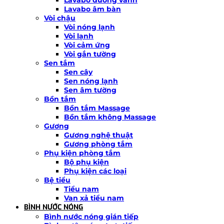
Lavabo âm bàn
Vòi chậu
Vòi nóng lạnh
Vòi lạnh
Vòi cảm ứng
Vòi gắn tường
Sen tắm
Sen cây
Sen nóng lạnh
Sen âm tường
Bồn tắm
Bồn tắm Massage
Bồn tắm không Massage
Gương
Gương nghệ thuật
Gương phòng tắm
Phụ kiện phòng tắm
Bộ phụ kiện
Phụ kiện các loại
Bệ tiểu
Tiểu nam
Van xả tiểu nam
BÌNH NƯỚC NÓNG
Bình nước nóng gián tiếp