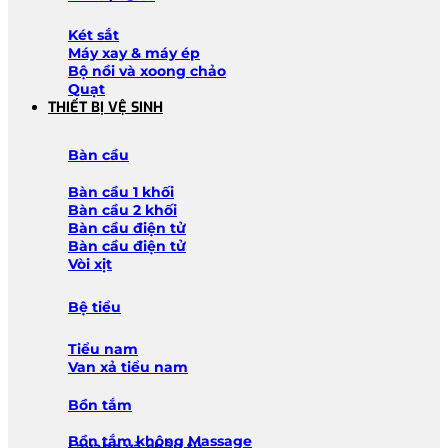
Két sắt
Máy xay & máy ép
Bộ nồi và xoong chảo
Quạt
THIẾT BỊ VỆ SINH
Bàn cầu
Bàn cầu 1 khối
Bàn cầu 2 khối
Bàn cầu điện tử
Bàn cầu điện tử
Vòi xịt
Bệ tiểu
Tiểu nam
Van xả tiểu nam
Bồn tắm
Bồn tắm không Massage
Lavabo và chậu tủ