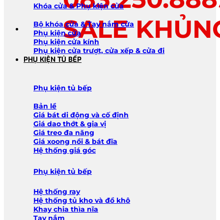
Khóa cửa & Phụ kiện cửa
SALE KHỦN
Bộ khóa cửa & Tay nắm cửa
Phụ kiện cửa
Phụ kiện cửa kính
Phụ kiện cửa trượt, cửa xếp & cửa đi
PHỤ KIỆN TỦ BẾP
Phụ kiện tủ bếp
Bản lề
Giá bát di động và cố định
Giá dao thớt & gia vị
Giá treo đa năng
Giá xoong nồi & bát đĩa
Hệ thống giá góc
Phụ kiện tủ bếp
Hệ thống ray
Hệ thống tủ kho và đồ khô
Khay chia thìa nĩa
Tay nắm