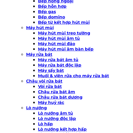
Bếp hồng ngoại
Bếp hỗn hợp
Bếp gas
Bếp domino
Bếp từ kết hợp hút mùi
Máy hút mùi
Máy hút mùi treo tường
Máy hút mùi âm tủ
Máy hút mùi đảo
Máy hút mùi âm bàn bếp
Máy rửa bát
Máy rửa bát âm tủ
Máy rửa bát độc lập
Máy sấy bát
Muối & viên rửa cho máy rửa bát
Chậu vòi rửa bát
Vòi rửa bát
Chậu rửa bát âm
Chậu rửa bát dương
Máy huỷ rác
Lò nướng
Lò nướng âm tủ
Lò nướng độc lập
Lò hấp
Lò nướng kết hợp hấp