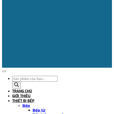
Tìm
kiếm
sản
TRANG CHỦ
phẩm
GIỚI THIỆU
THIẾT BỊ BẾP
Bếp
Bếp từ