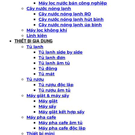
Máy lọc nước bán công nghiệp
Cây nước nóng lạnh
Cây nước nóng lạnh RO
Cây nước nóng lạnh hút bình
Cây nước nóng lạnh úp bình
Máy lọc không khí
Linh kiện
THIẾT BỊ GIA DỤNG
Tủ lạnh
Tủ lạnh side by side
Tủ lạnh đơn
Tủ lạnh âm tủ
Tủ đông
Tủ mát
Tủ rượu
Tủ rượu độc lập
Tủ rượu âm tủ
Máy giặt & máy sấy
Máy giặt
Máy sấy
Máy giặt kết hợp sấy
Máy pha cafe
Máy pha cafe âm tủ
Máy pha cafe độc lập
Thiết bị mini