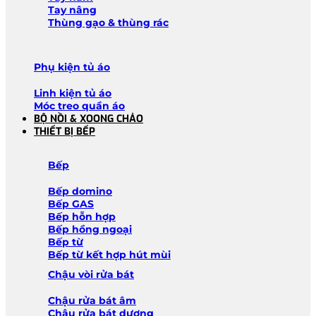
Tay nâng
Thùng gạo & thùng rác
Phụ kiện tủ áo
Linh kiện tủ áo
Móc treo quần áo
BỘ NỒI & XOONG CHẢO
THIẾT BỊ BẾP
Bếp
Bếp domino
Bếp GAS
Bếp hỗn hợp
Bếp hồng ngoại
Bếp từ
Bếp từ kết hợp hút mùi
Chậu vòi rửa bát
Chậu rửa bát âm
Chậu rửa bát dương