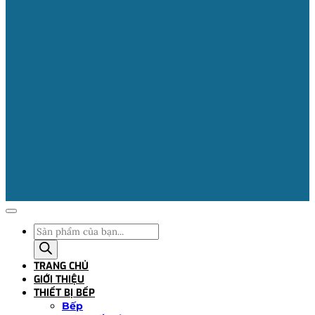
Tìm
kiếm
sản
TRANG CHỦ
phẩm
GIỚI THIỆU
THIẾT BỊ BẾP
Bếp