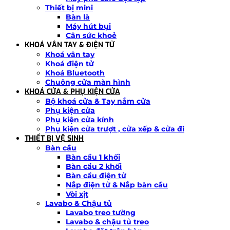
Thiết bị mini
Bàn là
Máy hút bụi
Cân sức khoẻ
KHOÁ VÂN TAY & ĐIỆN TỬ
Khoá vân tay
Khoá điện tử
Khoá Bluetooth
Chuông cửa màn hình
KHOÁ CỬA & PHỤ KIỆN CỬA
Bộ khoá cửa & Tay nắm cửa
Phụ kiện cửa
Phụ kiện cửa kính
Phụ kiện cửa trượt , cửa xếp & cửa đi
THIẾT BỊ VỆ SINH
Bàn cầu
Bàn cầu 1 khối
Bàn cầu 2 khối
Bàn cầu điện tử
Nắp điện tử & Nắp bàn cầu
Vòi xịt
Lavabo & Chậu tủ
Lavabo treo tường
Lavabo & chậu tủ treo