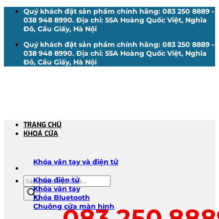
Bỏ
Quý khách đặt sản phẩm chính hãng: 083 250 8889 -
qua
038 948 8990. Địa chỉ: 55A Hoàng Quốc Việt, Nghĩa
nội
Đô, Cầu Giấy, Hà Nội
dung
Quý khách đặt sản phẩm chính hãng: 083 250 8889 -
038 948 8990. Địa chỉ: 55A Hoàng Quốc Việt, Nghĩa
Đô, Cầu Giấy, Hà Nội
TRANG CHỦ
KHOÁ CỬA
Khóa vân tay và điện tử
Tìm
Khóa điện tử
kiếm
Khóa vân tay
sản
Khóa Bluetooth
phẩm
Chuông cửa màn hình
083.250.888