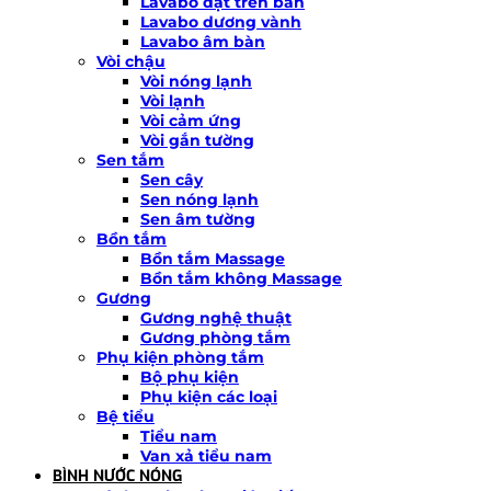
Lavabo đặt trên bàn
Lavabo dương vành
Lavabo âm bàn
Vòi chậu
Vòi nóng lạnh
Vòi lạnh
Vòi cảm ứng
Vòi gắn tường
Sen tắm
Sen cây
Sen nóng lạnh
Sen âm tường
Bồn tắm
Bồn tắm Massage
Bồn tắm không Massage
Gương
Gương nghệ thuật
Gương phòng tắm
Phụ kiện phòng tắm
Bộ phụ kiện
Phụ kiện các loại
Bệ tiểu
Tiểu nam
Van xả tiểu nam
BÌNH NƯỚC NÓNG