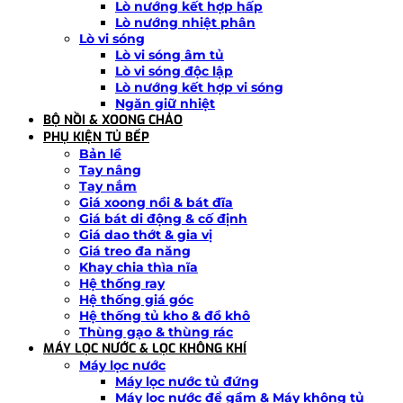
Lò nướng kết hợp hấp
Lò nướng nhiệt phân
Lò vi sóng
Lò vi sóng âm tủ
Lò vi sóng độc lập
Lò nướng kết hợp vi sóng
Ngăn giữ nhiệt
BỘ NỒI & XOONG CHẢO
PHỤ KIỆN TỦ BẾP
Bản lề
Tay nâng
Tay nắm
Giá xoong nồi & bát đĩa
Giá bát di động & cố định
Giá dao thớt & gia vị
Giá treo đa năng
Khay chia thìa nĩa
Hệ thống ray
Hệ thống giá góc
Hệ thống tủ kho & đồ khô
Thùng gạo & thùng rác
MÁY LỌC NƯỚC & LỌC KHÔNG KHÍ
Máy lọc nước
Máy lọc nước tủ đứng
Máy lọc nước để gầm & Máy không tủ