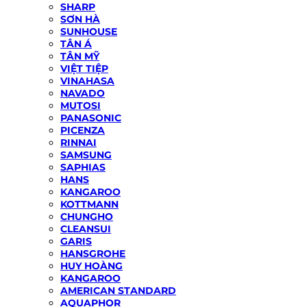
SHARP
SƠN HÀ
SUNHOUSE
TÂN Á
TÂN MỸ
VIỆT TIỆP
VINAHASA
NAVADO
MUTOSI
PANASONIC
PICENZA
RINNAI
SAMSUNG
SAPHIAS
HANS
KANGAROO
KOTTMANN
CHUNGHO
CLEANSUI
GARIS
HANSGROHE
HUY HOÀNG
KANGAROO
AMERICAN STANDARD
AQUAPHOR