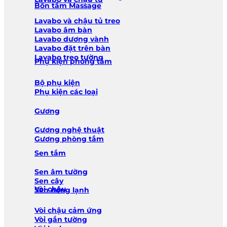
Bồn tắm Massage
Lavabo và chậu tủ treo
Lavabo âm bàn
Lavabo dương vành
Lavabo đặt trên bàn
Lavabo treo tường
Phụ kiện phòng tắm
Bộ phụ kiện
Phụ kiện các loại
Gương
Gương nghệ thuật
Gương phòng tắm
Sen tắm
Sen âm tường
Sen cây
Vòi chậu
Sen nóng lạnh
Vòi chậu cảm ứng
Vòi gắn tường