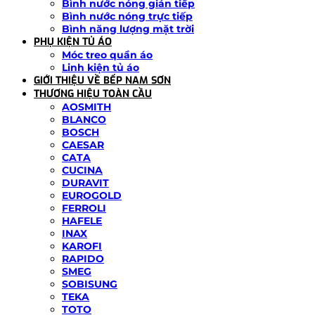
Bình nước nóng gián tiếp
Bình nước nóng trực tiếp
Bình năng lượng mặt trời
PHỤ KIỆN TỦ ÁO
Móc treo quần áo
Linh kiện tủ áo
GIỚI THIỆU VỀ BẾP NAM SƠN
THƯƠNG HIỆU TOÀN CẦU
AOSMITH
BLANCO
BOSCH
CAESAR
CATA
CUCINA
DURAVIT
EUROGOLD
FERROLI
HAFELE
INAX
KAROFI
RAPIDO
SMEG
SOBISUNG
TEKA
TOTO