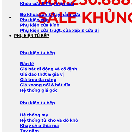
Khóa cửa & Phụ kiện cửa
SALE KHỦN
Bộ khóa cửa & Tay nắm cửa
Phụ kiện cửa
Phụ kiện cửa kính
Phụ kiện cửa trượt, cửa xếp & cửa đi
PHỤ KIỆN TỦ BẾP
Phụ kiện tủ bếp
Bản lề
Giá bát di động và cố định
Giá dao thớt & gia vị
Giá treo đa năng
Giá xoong nồi & bát đĩa
Hệ thống giá góc
Phụ kiện tủ bếp
Hệ thống ray
Hệ thống tủ kho và đồ khô
Khay chia thìa nĩa
Tay nắm