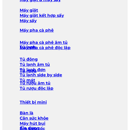
Máy giặt
Máy giặt kết hợp sấy
Máy sấy
Máy pha cà phê
Máy pha cà phê âm tủ
Tủ lạnh
Máy pha cà phê độc lập
Tủ đông
Tủ lạnh âm tủ
Tủ lạnh đơn
Tủ rượu
Tủ lạnh side by side
Tủ mát
Tủ rượu âm tủ
Tủ rượu độc lập
Thiết bị mini
Bàn là
Cân sức khỏe
Máy hút bụi
Gia dụng
Ấm siêu tốc