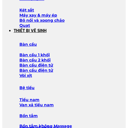
Két sắt
Máy xay & máy ép
Bộ nồi và xoong chảo
Quạt
THIẾT BỊ VỆ SINH
Bàn cầu
Bàn cầu 1 khối
Bàn cầu 2 khối
Bàn cầu điện tử
Bàn cầu điện tử
Vòi xịt
Bệ tiểu
Tiểu nam
Van xả tiểu nam
Bồn tắm
Bồn tắm không Massage
Lavabo và chậu tủ