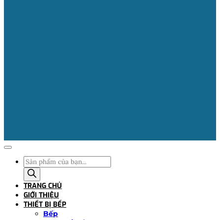
Tìm
kiếm
sản
TRANG CHỦ
phẩm
GIỚI THIỆU
THIẾT BỊ BẾP
Bếp