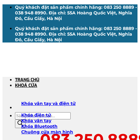
Bỏ
Quý khách đặt sản phẩm chính hãng: 083 250 8889 -
qua
038 948 8990. Địa chỉ: 55A Hoàng Quốc Việt, Nghĩa
nội
Đô, Cầu Giấy, Hà Nội
dung
Quý khách đặt sản phẩm chính hãng: 083 250 8889 -
038 948 8990. Địa chỉ: 55A Hoàng Quốc Việt, Nghĩa
Đô, Cầu Giấy, Hà Nội
TRANG CHỦ
KHOÁ CỬA
Khóa vân tay và điện tử
Tìm
Khóa điện tử
kiếm
Khóa vân tay
sản
Khóa Bluetooth
phẩm
Chuông cửa màn hình
083.250.888