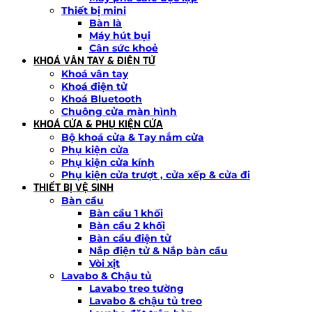
Thiết bị mini
Bàn là
Máy hút bụi
Cân sức khoẻ
KHOÁ VÂN TAY & ĐIỆN TỬ
Khoá vân tay
Khoá điện tử
Khoá Bluetooth
Chuông cửa màn hình
KHOÁ CỬA & PHỤ KIỆN CỬA
Bộ khoá cửa & Tay nắm cửa
Phụ kiện cửa
Phụ kiện cửa kính
Phụ kiện cửa trượt , cửa xếp & cửa đi
THIẾT BỊ VỆ SINH
Bàn cầu
Bàn cầu 1 khối
Bàn cầu 2 khối
Bàn cầu điện tử
Nắp điện tử & Nắp bàn cầu
Vòi xịt
Lavabo & Chậu tủ
Lavabo treo tường
Lavabo & chậu tủ treo