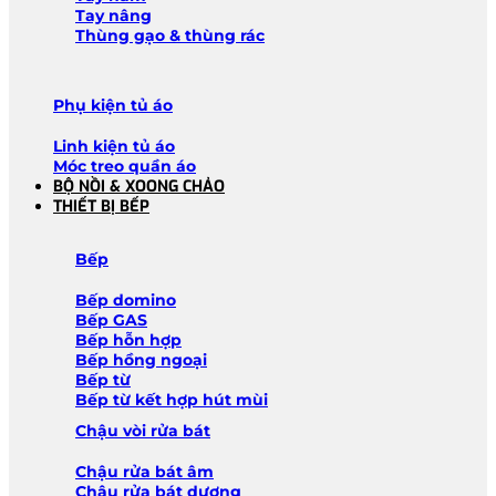
Tay nâng
Thùng gạo & thùng rác
Phụ kiện tủ áo
Linh kiện tủ áo
Móc treo quần áo
BỘ NỒI & XOONG CHẢO
THIẾT BỊ BẾP
Bếp
Bếp domino
Bếp GAS
Bếp hỗn hợp
Bếp hồng ngoại
Bếp từ
Bếp từ kết hợp hút mùi
Chậu vòi rửa bát
Chậu rửa bát âm
Chậu rửa bát dương