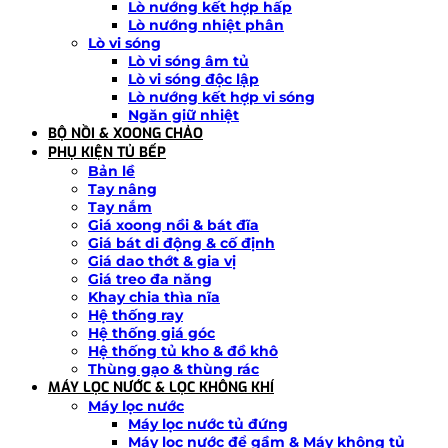
Lò nướng kết hợp hấp
Lò nướng nhiệt phân
Lò vi sóng
Lò vi sóng âm tủ
Lò vi sóng độc lập
Lò nướng kết hợp vi sóng
Ngăn giữ nhiệt
BỘ NỒI & XOONG CHẢO
PHỤ KIỆN TỦ BẾP
Bản lề
Tay nâng
Tay nắm
Giá xoong nồi & bát đĩa
Giá bát di động & cố định
Giá dao thớt & gia vị
Giá treo đa năng
Khay chia thìa nĩa
Hệ thống ray
Hệ thống giá góc
Hệ thống tủ kho & đồ khô
Thùng gạo & thùng rác
MÁY LỌC NƯỚC & LỌC KHÔNG KHÍ
Máy lọc nước
Máy lọc nước tủ đứng
Máy lọc nước để gầm & Máy không tủ