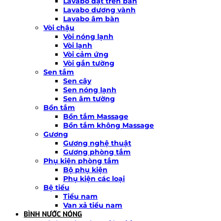
Lavabo đặt trên bàn
Lavabo dương vành
Lavabo âm bàn
Vòi chậu
Vòi nóng lạnh
Vòi lạnh
Vòi cảm ứng
Vòi gắn tường
Sen tắm
Sen cây
Sen nóng lạnh
Sen âm tường
Bồn tắm
Bồn tắm Massage
Bồn tắm không Massage
Gương
Gương nghệ thuật
Gương phòng tắm
Phụ kiện phòng tắm
Bộ phụ kiện
Phụ kiện các loại
Bệ tiểu
Tiểu nam
Van xả tiểu nam
BÌNH NƯỚC NÓNG