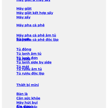
Máy giặt
Máy giặt kết hợp sấy
Máy sấy
Máy pha cà phê
Máy pha cà phê âm tủ
Tủ lạnh
Máy pha cà phê độc lập
Tủ đông
Tủ lạnh âm tủ
Tủ lạnh đơn
Tủ rượu
Tủ lạnh side by side
Tủ mát
Tủ rượu âm tủ
Tủ rượu độc lập
Thiết bị mini
Bàn là
Cân sức khỏe
Máy hút bụi
Gia dụng
Ấm siêu tốc