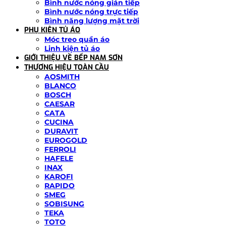
Bình nước nóng gián tiếp
Bình nước nóng trực tiếp
Bình năng lượng mặt trời
PHỤ KIỆN TỦ ÁO
Móc treo quần áo
Linh kiện tủ áo
GIỚI THIỆU VỀ BẾP NAM SƠN
THƯƠNG HIỆU TOÀN CẦU
AOSMITH
BLANCO
BOSCH
CAESAR
CATA
CUCINA
DURAVIT
EUROGOLD
FERROLI
HAFELE
INAX
KAROFI
RAPIDO
SMEG
SOBISUNG
TEKA
TOTO