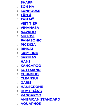
SHARP
SƠN HÀ
SUNHOUSE
TÂN Á
TÂN MỸ
VIỆT TIỆP
VINAHASA
NAVADO
MUTOSI
PANASONIC
PICENZA
RINNAI
SAMSUNG
SAPHIAS
HANS
KANGAROO
KOTTMANN
CHUNGHO
CLEANSUI
GARIS
HANSGROHE
HUY HOÀNG
KANGAROO
AMERICAN STANDARD
AQUAPHOR