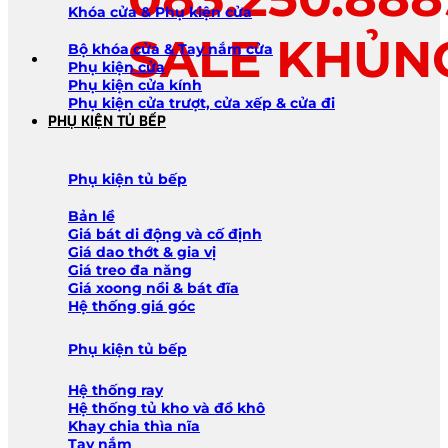
Khóa cửa & Phụ kiện cửa
SALE KHỦN
Bộ khóa cửa & Tay nắm cửa
Phụ kiện cửa
Phụ kiện cửa kính
Phụ kiện cửa trượt, cửa xếp & cửa đi
PHỤ KIỆN TỦ BẾP
Phụ kiện tủ bếp
Bản lề
Giá bát di động và cố định
Giá dao thớt & gia vị
Giá treo đa năng
Giá xoong nồi & bát đĩa
Hệ thống giá góc
Phụ kiện tủ bếp
Hệ thống ray
Hệ thống tủ kho và đồ khô
Khay chia thìa nĩa
Tay nắm