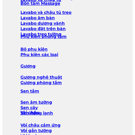
Bồn tắm Massage
Lavabo và chậu tủ treo
Lavabo âm bàn
Lavabo dương vành
Lavabo đặt trên bàn
Lavabo treo tường
Phụ kiện phòng tắm
Bộ phụ kiện
Phụ kiện các loại
Gương
Gương nghệ thuật
Gương phòng tắm
Sen tắm
Sen âm tường
Sen cây
Vòi chậu
Sen nóng lạnh
Vòi chậu cảm ứng
Vòi gắn tường