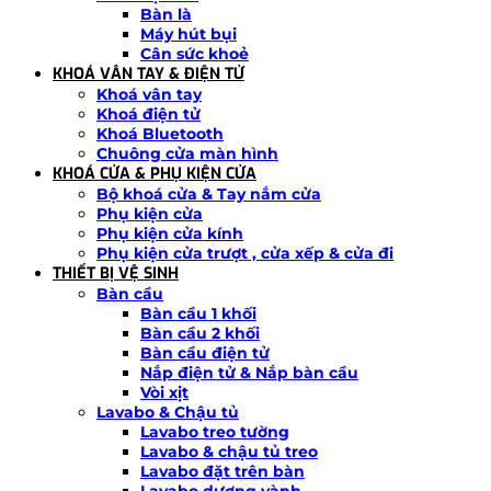
Bàn là
Máy hút bụi
Cân sức khoẻ
KHOÁ VÂN TAY & ĐIỆN TỬ
Khoá vân tay
Khoá điện tử
Khoá Bluetooth
Chuông cửa màn hình
KHOÁ CỬA & PHỤ KIỆN CỬA
Bộ khoá cửa & Tay nắm cửa
Phụ kiện cửa
Phụ kiện cửa kính
Phụ kiện cửa trượt , cửa xếp & cửa đi
THIẾT BỊ VỆ SINH
Bàn cầu
Bàn cầu 1 khối
Bàn cầu 2 khối
Bàn cầu điện tử
Nắp điện tử & Nắp bàn cầu
Vòi xịt
Lavabo & Chậu tủ
Lavabo treo tường
Lavabo & chậu tủ treo
Lavabo đặt trên bàn
Lavabo dương vành