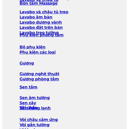
Bồn tắm Massage
Lavabo và chậu tủ treo
Lavabo âm bàn
Lavabo dương vành
Lavabo đặt trên bàn
Lavabo treo tường
Phụ kiện phòng tắm
Bộ phụ kiện
Phụ kiện các loại
Gương
Gương nghệ thuật
Gương phòng tắm
Sen tắm
Sen âm tường
Sen cây
Vòi chậu
Sen nóng lạnh
Vòi chậu cảm ứng
Vòi gắn tường