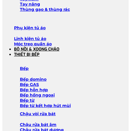
Tay nâng
Thùng gạo & thùng rác
Phụ kiện tủ áo
Linh kiện tủ áo
Móc treo quần áo
BỘ NỒI & XOONG CHẢO
THIẾT BỊ BẾP
Bếp
Bếp domino
Bếp GAS
Bếp hỗn hợp
Bếp hồng ngoại
Bếp từ
Bếp từ kết hợp hút mùi
Chậu vòi rửa bát
Chậu rửa bát âm
Chậu rửa bát dương