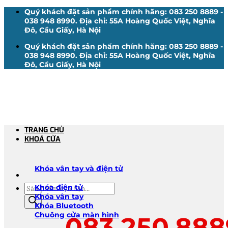
Bỏ
Quý khách đặt sản phẩm chính hãng: 083 250 8889 -
qua
038 948 8990. Địa chỉ: 55A Hoàng Quốc Việt, Nghĩa
nội
Đô, Cầu Giấy, Hà Nội
dung
Quý khách đặt sản phẩm chính hãng: 083 250 8889 -
038 948 8990. Địa chỉ: 55A Hoàng Quốc Việt, Nghĩa
Đô, Cầu Giấy, Hà Nội
TRANG CHỦ
KHOÁ CỬA
Khóa vân tay và điện tử
Tìm
Khóa điện tử
kiếm
Khóa vân tay
sản
Khóa Bluetooth
phẩm
Chuông cửa màn hình
083.250.888