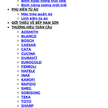
Bình nước nóng trực tiếp
Bình năng lượng mặt trời
PHỤ KIỆN TỦ ÁO
Móc treo quần áo
Linh kiện tủ áo
GIỚI THIỆU VỀ BẾP NAM SƠN
THƯƠNG HIỆU TOÀN CẦU
AOSMITH
BLANCO
BOSCH
CAESAR
CATA
CUCINA
DURAVIT
EUROGOLD
FERROLI
HAFELE
INAX
KAROFI
RAPIDO
SMEG
SOBISUNG
TEKA
TOTO
SHARP