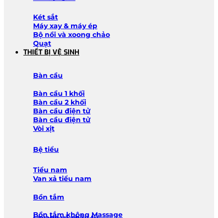
Két sắt
Máy xay & máy ép
Bộ nồi và xoong chảo
Quạt
THIẾT BỊ VỆ SINH
Bàn cầu
Bàn cầu 1 khối
Bàn cầu 2 khối
Bàn cầu điện tử
Bàn cầu điện tử
Vòi xịt
Bệ tiểu
Tiểu nam
Van xả tiểu nam
Bồn tắm
Bồn tắm không Massage
Lavabo và chậu tủ