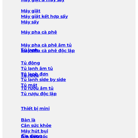
Máy giặt
Máy giặt kết hợp sấy
Máy sấy
Máy pha cà phê
Máy pha cà phê âm tủ
Tủ lạnh
Máy pha cà phê độc lập
Tủ đông
Tủ lạnh âm tủ
Tủ lạnh đơn
Tủ rượu
Tủ lạnh side by side
Tủ mát
Tủ rượu âm tủ
Tủ rượu độc lập
Thiết bị mini
Bàn là
Cân sức khỏe
Máy hút bụi
Gia dụng
Ấm siêu tốc