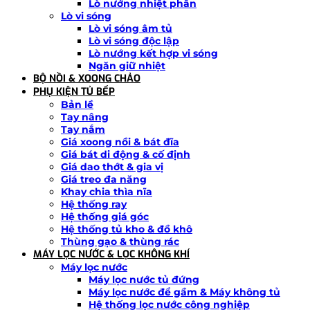
Lò nướng nhiệt phân
Lò vi sóng
Lò vi sóng âm tủ
Lò vi sóng độc lập
Lò nướng kết hợp vi sóng
Ngăn giữ nhiệt
BỘ NỒI & XOONG CHẢO
PHỤ KIỆN TỦ BẾP
Bản lề
Tay nâng
Tay nắm
Giá xoong nồi & bát đĩa
Giá bát di động & cố định
Giá dao thớt & gia vị
Giá treo đa năng
Khay chia thìa nĩa
Hệ thống ray
Hệ thống giá góc
Hệ thống tủ kho & đồ khô
Thùng gạo & thùng rác
MÁY LỌC NƯỚC & LỌC KHÔNG KHÍ
Máy lọc nước
Máy lọc nước tủ đứng
Máy lọc nước để gầm & Máy không tủ
Hệ thống lọc nước công nghiệp