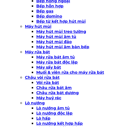
Bếp hồng ngoại
Bếp hỗn hợp
Bếp gas
Bếp domino
Bếp từ kết hợp hút mùi
Máy hút mùi
Máy hút mùi treo tường
Máy hút mùi âm tủ
Máy hút mùi đảo
Máy hút mùi âm bàn bếp
Máy rửa bát
Máy rửa bát âm tủ
Máy rửa bát độc lập
Máy sấy bát
Muối & viên rửa cho máy rửa bát
Chậu vòi rửa bát
Vòi rửa bát
Chậu rửa bát âm
Chậu rửa bát dương
Máy huỷ rác
Lò nướng
Lò nướng âm tủ
Lò nướng độc lập
Lò hấp
Lò nướng kết hợp hấp