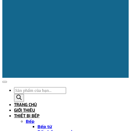
Tìm
kiếm
sản
TRANG CHỦ
phẩm
GIỚI THIỆU
THIẾT BỊ BẾP
Bếp
Bếp từ