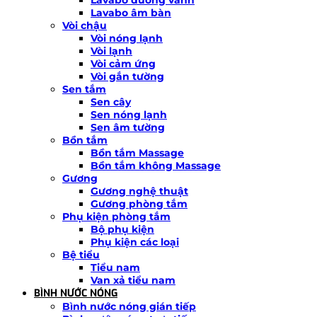
Lavabo âm bàn
Vòi chậu
Vòi nóng lạnh
Vòi lạnh
Vòi cảm ứng
Vòi gắn tường
Sen tắm
Sen cây
Sen nóng lạnh
Sen âm tường
Bồn tắm
Bồn tắm Massage
Bồn tắm không Massage
Gương
Gương nghệ thuật
Gương phòng tắm
Phụ kiện phòng tắm
Bộ phụ kiện
Phụ kiện các loại
Bệ tiểu
Tiểu nam
Van xả tiểu nam
BÌNH NƯỚC NÓNG
Bình nước nóng gián tiếp