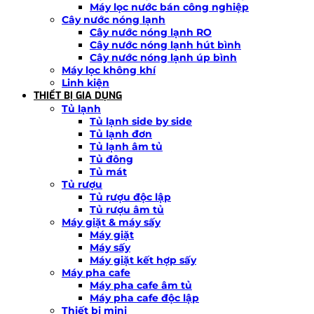
Máy lọc nước bán công nghiệp
Cây nước nóng lạnh
Cây nước nóng lạnh RO
Cây nước nóng lạnh hút bình
Cây nước nóng lạnh úp bình
Máy lọc không khí
Linh kiện
THIẾT BỊ GIA DỤNG
Tủ lạnh
Tủ lạnh side by side
Tủ lạnh đơn
Tủ lạnh âm tủ
Tủ đông
Tủ mát
Tủ rượu
Tủ rượu độc lập
Tủ rượu âm tủ
Máy giặt & máy sấy
Máy giặt
Máy sấy
Máy giặt kết hợp sấy
Máy pha cafe
Máy pha cafe âm tủ
Máy pha cafe độc lập
Thiết bị mini