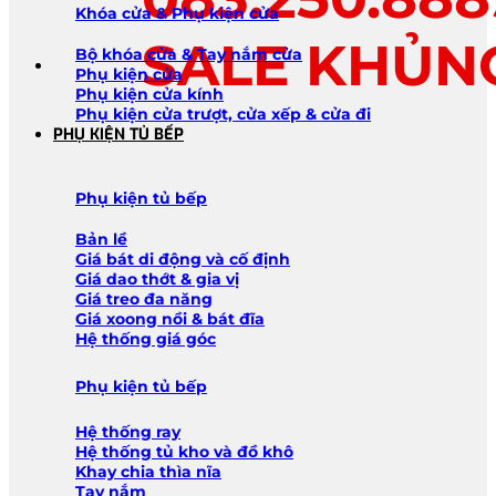
Khóa cửa & Phụ kiện cửa
SALE KHỦN
Bộ khóa cửa & Tay nắm cửa
Phụ kiện cửa
Phụ kiện cửa kính
Phụ kiện cửa trượt, cửa xếp & cửa đi
PHỤ KIỆN TỦ BẾP
Phụ kiện tủ bếp
Bản lề
Giá bát di động và cố định
Giá dao thớt & gia vị
Giá treo đa năng
Giá xoong nồi & bát đĩa
Hệ thống giá góc
Phụ kiện tủ bếp
Hệ thống ray
Hệ thống tủ kho và đồ khô
Khay chia thìa nĩa
Tay nắm