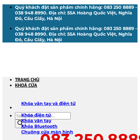
Bỏ
Quý khách đặt sản phẩm chính hãng: 083 250 8889 -
qua
038 948 8990. Địa chỉ: 55A Hoàng Quốc Việt, Nghĩa
nội
Đô, Cầu Giấy, Hà Nội
dung
Quý khách đặt sản phẩm chính hãng: 083 250 8889 -
038 948 8990. Địa chỉ: 55A Hoàng Quốc Việt, Nghĩa
Đô, Cầu Giấy, Hà Nội
TRANG CHỦ
KHOÁ CỬA
Khóa vân tay và điện tử
Tìm
Khóa điện tử
kiếm
Khóa vân tay
sản
Khóa Bluetooth
phẩm
Chuông cửa màn hình
083.250.888