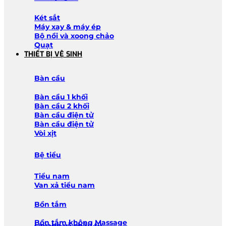
Két sắt
Máy xay & máy ép
Bộ nồi và xoong chảo
Quạt
THIẾT BỊ VỆ SINH
Bàn cầu
Bàn cầu 1 khối
Bàn cầu 2 khối
Bàn cầu điện tử
Bàn cầu điện tử
Vòi xịt
Bệ tiểu
Tiểu nam
Van xả tiểu nam
Bồn tắm
Bồn tắm không Massage
Lavabo và chậu tủ