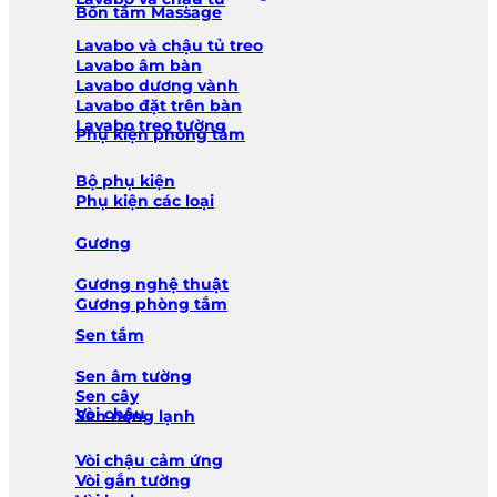
Bồn tắm Massage
Lavabo và chậu tủ treo
Lavabo âm bàn
Lavabo dương vành
Lavabo đặt trên bàn
Lavabo treo tường
Phụ kiện phòng tắm
Bộ phụ kiện
Phụ kiện các loại
Gương
Gương nghệ thuật
Gương phòng tắm
Sen tắm
Sen âm tường
Sen cây
Vòi chậu
Sen nóng lạnh
Vòi chậu cảm ứng
Vòi gắn tường