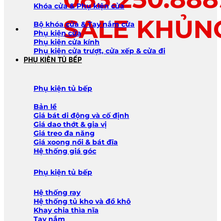
Khóa cửa & Phụ kiện cửa
SALE KHỦN
Bộ khóa cửa & Tay nắm cửa
Phụ kiện cửa
Phụ kiện cửa kính
Phụ kiện cửa trượt, cửa xếp & cửa đi
PHỤ KIỆN TỦ BẾP
Phụ kiện tủ bếp
Bản lề
Giá bát di động và cố định
Giá dao thớt & gia vị
Giá treo đa năng
Giá xoong nồi & bát đĩa
Hệ thống giá góc
Phụ kiện tủ bếp
Hệ thống ray
Hệ thống tủ kho và đồ khô
Khay chia thìa nĩa
Tay nắm