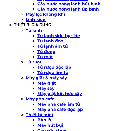
Cây nước nóng lạnh hút bình
Cây nước nóng lạnh úp bình
Máy lọc không khí
Linh kiện
THIẾT BỊ GIA DỤNG
Tủ lạnh
Tủ lạnh side by side
Tủ lạnh đơn
Tủ lạnh âm tủ
Tủ đông
Tủ mát
Tủ rượu
Tủ rượu độc lập
Tủ rượu âm tủ
Máy giặt & máy sấy
Máy giặt
Máy sấy
Máy giặt kết hợp sấy
Máy pha cafe
Máy pha cafe âm tủ
Máy pha cafe độc lập
Thiết bị mini
Bàn là
Máy hút bụi
Cân sức khoẻ