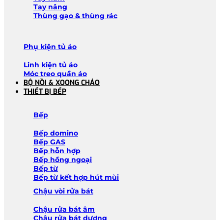
Tay nâng
Thùng gạo & thùng rác
Phụ kiện tủ áo
Linh kiện tủ áo
Móc treo quần áo
BỘ NỒI & XOONG CHẢO
THIẾT BỊ BẾP
Bếp
Bếp domino
Bếp GAS
Bếp hỗn hợp
Bếp hồng ngoại
Bếp từ
Bếp từ kết hợp hút mùi
Chậu vòi rửa bát
Chậu rửa bát âm
Chậu rửa bát dương