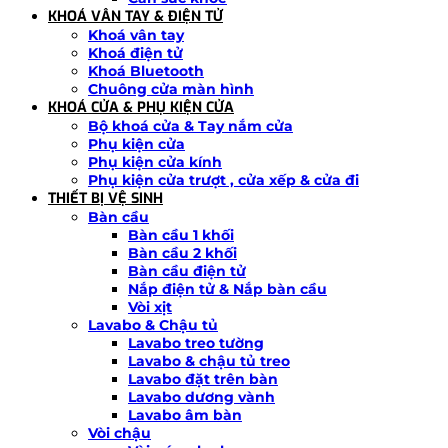
KHOÁ VÂN TAY & ĐIỆN TỬ
Khoá vân tay
Khoá điện tử
Khoá Bluetooth
Chuông cửa màn hình
KHOÁ CỬA & PHỤ KIỆN CỬA
Bộ khoá cửa & Tay nắm cửa
Phụ kiện cửa
Phụ kiện cửa kính
Phụ kiện cửa trượt , cửa xếp & cửa đi
THIẾT BỊ VỆ SINH
Bàn cầu
Bàn cầu 1 khối
Bàn cầu 2 khối
Bàn cầu điện tử
Nắp điện tử & Nắp bàn cầu
Vòi xịt
Lavabo & Chậu tủ
Lavabo treo tường
Lavabo & chậu tủ treo
Lavabo đặt trên bàn
Lavabo dương vành
Lavabo âm bàn
Vòi chậu