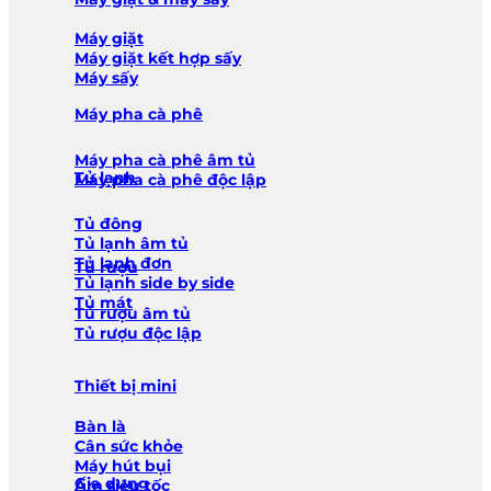
Máy giặt
Máy giặt kết hợp sấy
Máy sấy
Máy pha cà phê
Máy pha cà phê âm tủ
Tủ lạnh
Máy pha cà phê độc lập
Tủ đông
Tủ lạnh âm tủ
Tủ lạnh đơn
Tủ rượu
Tủ lạnh side by side
Tủ mát
Tủ rượu âm tủ
Tủ rượu độc lập
Thiết bị mini
Bàn là
Cân sức khỏe
Máy hút bụi
Gia dụng
Ấm siêu tốc