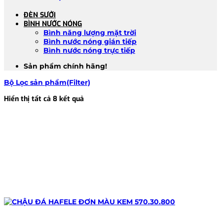
ĐÈN SƯỞI
BÌNH NƯỚC NÓNG
Bình năng lượng mặt trời
Bình nước nóng gián tiếp
Bình nước nóng trực tiếp
Sản phẩm chính hãng!
Bộ Lọc sản phẩm(Filter)
Đã
Hiển thị tất cả 8 kết quả
sắp
xếp
theo
mới
nhất