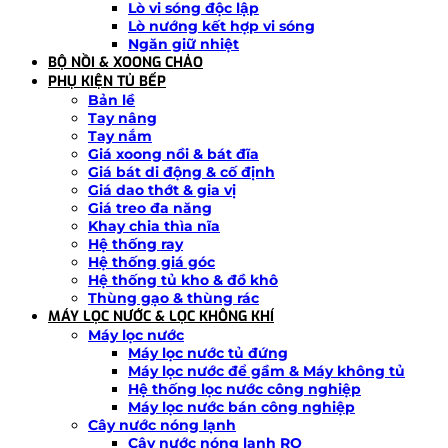
Lò vi sóng độc lập
Lò nướng kết hợp vi sóng
Ngăn giữ nhiệt
BỘ NỒI & XOONG CHẢO
PHỤ KIỆN TỦ BẾP
Bản lề
Tay nâng
Tay nắm
Giá xoong nồi & bát đĩa
Giá bát di động & cố định
Giá dao thớt & gia vị
Giá treo đa năng
Khay chia thìa nĩa
Hệ thống ray
Hệ thống giá góc
Hệ thống tủ kho & đồ khô
Thùng gạo & thùng rác
MÁY LỌC NƯỚC & LỌC KHÔNG KHÍ
Máy lọc nước
Máy lọc nước tủ đứng
Máy lọc nước để gầm & Máy không tủ
Hệ thống lọc nước công nghiệp
Máy lọc nước bán công nghiệp
Cây nước nóng lạnh
Cây nước nóng lạnh RO