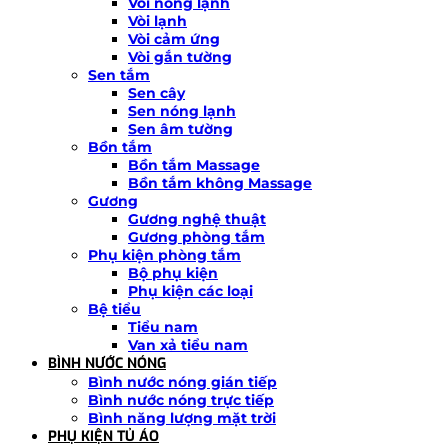
Vòi nóng lạnh
Vòi lạnh
Vòi cảm ứng
Vòi gắn tường
Sen tắm
Sen cây
Sen nóng lạnh
Sen âm tường
Bồn tắm
Bồn tắm Massage
Bồn tắm không Massage
Gương
Gương nghệ thuật
Gương phòng tắm
Phụ kiện phòng tắm
Bộ phụ kiện
Phụ kiện các loại
Bệ tiểu
Tiểu nam
Van xả tiểu nam
BÌNH NƯỚC NÓNG
Bình nước nóng gián tiếp
Bình nước nóng trực tiếp
Bình năng lượng mặt trời
PHỤ KIỆN TỦ ÁO