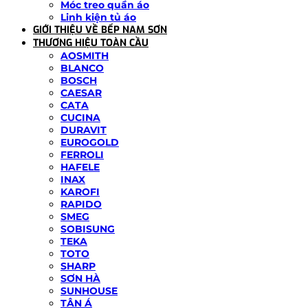
Móc treo quần áo
Linh kiện tủ áo
GIỚI THIỆU VỀ BẾP NAM SƠN
THƯƠNG HIỆU TOÀN CẦU
AOSMITH
BLANCO
BOSCH
CAESAR
CATA
CUCINA
DURAVIT
EUROGOLD
FERROLI
HAFELE
INAX
KAROFI
RAPIDO
SMEG
SOBISUNG
TEKA
TOTO
SHARP
SƠN HÀ
SUNHOUSE
TÂN Á