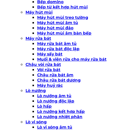
Bếp domino
Bếp từ kết hợp hút mùi
Máy hút mùi
Máy hút mùi treo tường
Máy hút mùi âm tủ
Máy hút mùi đảo
Máy hút mùi âm bàn bếp
Máy rửa bát
Máy rửa bát âm tủ
Máy rửa bát độc lập
Máy sấy bát
Muối & viên rửa cho máy rửa bát
Chậu vòi rửa bát
Vòi rửa bát
Chậu rửa bát âm
Chậu rửa bát dương
Máy huỷ rác
Lò nướng
Lò nướng âm tủ
Lò nướng độc lập
Lò hấp
Lò nướng kết hợp hấp
Lò nướng nhiệt phân
Lò vi sóng
Lò vi sóng âm tủ