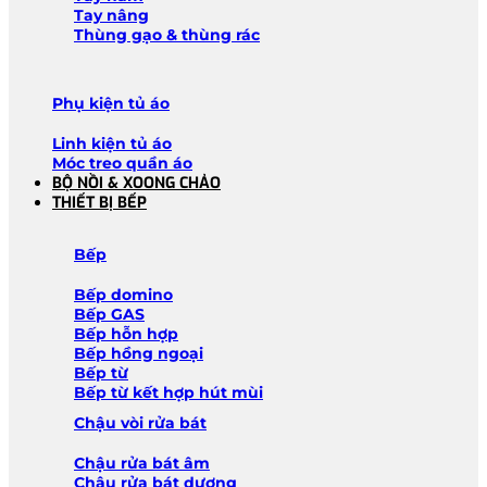
Tay nâng
Thùng gạo & thùng rác
Phụ kiện tủ áo
Linh kiện tủ áo
Móc treo quần áo
BỘ NỒI & XOONG CHẢO
THIẾT BỊ BẾP
Bếp
Bếp domino
Bếp GAS
Bếp hỗn hợp
Bếp hồng ngoại
Bếp từ
Bếp từ kết hợp hút mùi
Chậu vòi rửa bát
Chậu rửa bát âm
Chậu rửa bát dương