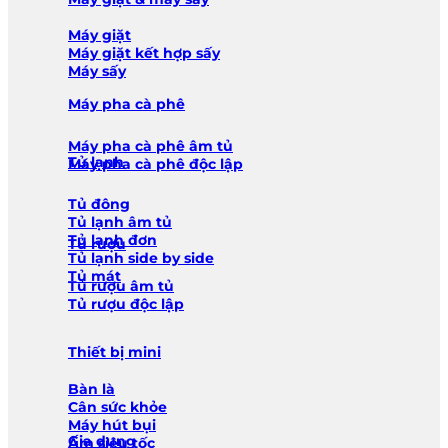
Máy giặt
Máy giặt kết hợp sấy
Máy sấy
Máy pha cà phê
Máy pha cà phê âm tủ
Tủ lạnh
Máy pha cà phê độc lập
Tủ đông
Tủ lạnh âm tủ
Tủ lạnh đơn
Tủ rượu
Tủ lạnh side by side
Tủ mát
Tủ rượu âm tủ
Tủ rượu độc lập
Thiết bị mini
Bàn là
Cân sức khỏe
Máy hút bụi
Gia dụng
Ấm siêu tốc