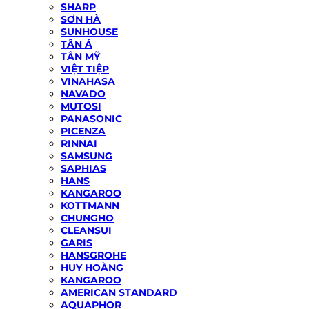
SHARP
SƠN HÀ
SUNHOUSE
TÂN Á
TÂN MỸ
VIỆT TIỆP
VINAHASA
NAVADO
MUTOSI
PANASONIC
PICENZA
RINNAI
SAMSUNG
SAPHIAS
HANS
KANGAROO
KOTTMANN
CHUNGHO
CLEANSUI
GARIS
HANSGROHE
HUY HOÀNG
KANGAROO
AMERICAN STANDARD
AQUAPHOR