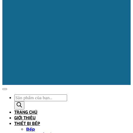
Tìm
kiếm
sản
TRANG CHỦ
phẩm
GIỚI THIỆU
THIẾT BỊ BẾP
Bếp