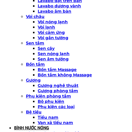
Lavabo đặt trên bàn
Lavabo dương vành
Lavabo âm bàn
Vòi chậu
Vòi nóng lạnh
Vòi lạnh
Vòi cảm ứng
Vòi gắn tường
Sen tắm
Sen cây
Sen nóng lạnh
Sen âm tường
Bồn tắm
Bồn tắm Massage
Bồn tắm không Massage
Gương
Gương nghệ thuật
Gương phòng tắm
Phụ kiện phòng tắm
Bộ phụ kiện
Phụ kiện các loại
Bệ tiểu
Tiểu nam
Van xả tiểu nam
BÌNH NƯỚC NÓNG