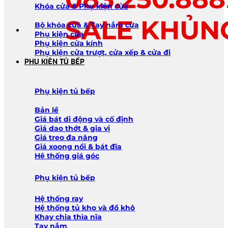
Khóa cửa & Phụ kiện cửa
SALE KHỦN
Bộ khóa cửa & Tay nắm cửa
Phụ kiện cửa
Phụ kiện cửa kính
Phụ kiện cửa trượt, cửa xếp & cửa đi
PHỤ KIỆN TỦ BẾP
Phụ kiện tủ bếp
Bản lề
Giá bát di động và cố định
Giá dao thớt & gia vị
Giá treo đa năng
Giá xoong nồi & bát đĩa
Hệ thống giá góc
Phụ kiện tủ bếp
Hệ thống ray
Hệ thống tủ kho và đồ khô
Khay chia thìa nĩa
Tay nắm