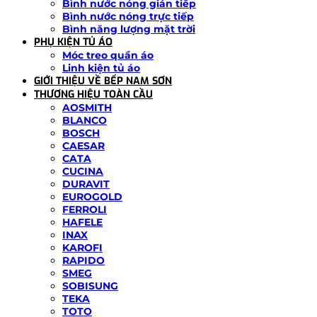
Bình nước nóng gián tiếp
Bình nước nóng trực tiếp
Bình năng lượng mặt trời
PHỤ KIỆN TỦ ÁO
Móc treo quần áo
Linh kiện tủ áo
GIỚI THIỆU VỀ BẾP NAM SƠN
THƯƠNG HIỆU TOÀN CẦU
AOSMITH
BLANCO
BOSCH
CAESAR
CATA
CUCINA
DURAVIT
EUROGOLD
FERROLI
HAFELE
INAX
KAROFI
RAPIDO
SMEG
SOBISUNG
TEKA
TOTO