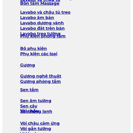
Bồn tắm Massage
Lavabo và chậu tủ treo
Lavabo âm bàn
Lavabo dương vành
Lavabo đặt trên bàn
Lavabo treo tường
Phụ kiện phòng tắm
Bộ phụ kiện
Phụ kiện các loại
Gương
Gương nghệ thuật
Gương phòng tắm
Sen tắm
Sen âm tường
Sen cây
Vòi chậu
Sen nóng lạnh
Vòi chậu cảm ứng
Vòi gắn tường