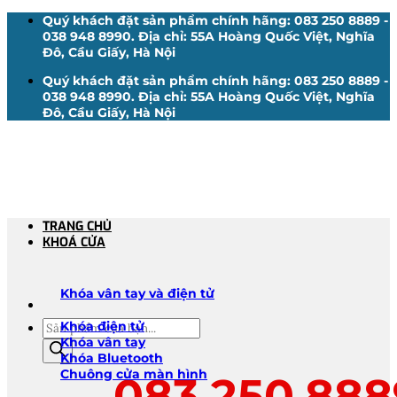
Bỏ
Quý khách đặt sản phẩm chính hãng: 083 250 8889 -
qua
038 948 8990. Địa chỉ: 55A Hoàng Quốc Việt, Nghĩa
nội
Đô, Cầu Giấy, Hà Nội
dung
Quý khách đặt sản phẩm chính hãng: 083 250 8889 -
038 948 8990. Địa chỉ: 55A Hoàng Quốc Việt, Nghĩa
Đô, Cầu Giấy, Hà Nội
TRANG CHỦ
KHOÁ CỬA
Khóa vân tay và điện tử
Tìm
Khóa điện tử
kiếm
Khóa vân tay
sản
Khóa Bluetooth
phẩm
Chuông cửa màn hình
083.250.888