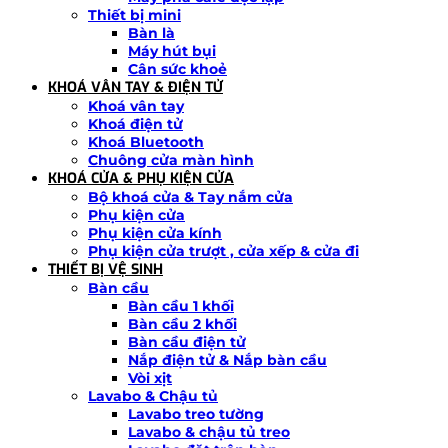
Thiết bị mini
Bàn là
Máy hút bụi
Cân sức khoẻ
KHOÁ VÂN TAY & ĐIỆN TỬ
Khoá vân tay
Khoá điện tử
Khoá Bluetooth
Chuông cửa màn hình
KHOÁ CỬA & PHỤ KIỆN CỬA
Bộ khoá cửa & Tay nắm cửa
Phụ kiện cửa
Phụ kiện cửa kính
Phụ kiện cửa trượt , cửa xếp & cửa đi
THIẾT BỊ VỆ SINH
Bàn cầu
Bàn cầu 1 khối
Bàn cầu 2 khối
Bàn cầu điện tử
Nắp điện tử & Nắp bàn cầu
Vòi xịt
Lavabo & Chậu tủ
Lavabo treo tường
Lavabo & chậu tủ treo