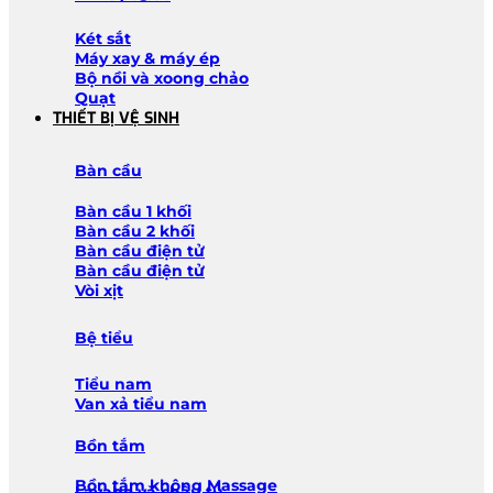
Két sắt
Máy xay & máy ép
Bộ nồi và xoong chảo
Quạt
THIẾT BỊ VỆ SINH
Bàn cầu
Bàn cầu 1 khối
Bàn cầu 2 khối
Bàn cầu điện tử
Bàn cầu điện tử
Vòi xịt
Bệ tiểu
Tiểu nam
Van xả tiểu nam
Bồn tắm
Bồn tắm không Massage
Lavabo và chậu tủ