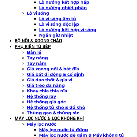
Lò nướng kết hợp hấp
Lò nướng nhiệt phân
Lò vi sóng
Lò vi sóng âm tủ
Lò vi sóng độc lập
Lò nướng kết hợp vi sóng
Ngăn giữ nhiệt
BỘ NỒI & XOONG CHẢO
PHỤ KIỆN TỦ BẾP
Bản lề
Tay nâng
Tay nắm
Giá xoong nồi & bát đĩa
Giá bát di động & cố định
Giá dao thớt & gia vị
Giá treo đa năng
Khay chia thìa nĩa
Hệ thống ray
Hệ thống giá góc
Hệ thống tủ kho & đồ khô
Thùng gạo & thùng rác
MÁY LỌC NƯỚC & LỌC KHÔNG KHÍ
Máy lọc nước
Máy lọc nước tủ đứng
Máy lọc nước để gầm & Máy không tủ