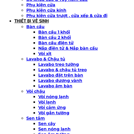
Phụ kiện cửa
Phụ kiện cửa kính
Phụ kiện cửa trượt , cửa xếp & cửa đi
THIẾT BỊ VỆ SINH
Bàn cầu
Bàn cầu 1 khối
Bàn cầu 2 khối
Bàn cầu điện tử
Nắp điện tử & Nắp bàn cầu
Vòi xịt
Lavabo & Chậu tủ
Lavabo treo tường
Lavabo & chậu tủ treo
Lavabo đặt trên bàn
Lavabo dương vành
Lavabo âm bàn
Vòi chậu
Vòi nóng lạnh
Vòi lạnh
Vòi cảm ứng
Vòi gắn tường
Sen tắm
Sen cây
Sen nóng lạnh