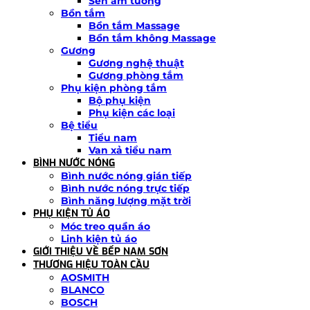
Sen âm tường
Bồn tắm
Bồn tắm Massage
Bồn tắm không Massage
Gương
Gương nghệ thuật
Gương phòng tắm
Phụ kiện phòng tắm
Bộ phụ kiện
Phụ kiện các loại
Bệ tiểu
Tiểu nam
Van xả tiểu nam
BÌNH NƯỚC NÓNG
Bình nước nóng gián tiếp
Bình nước nóng trực tiếp
Bình năng lượng mặt trời
PHỤ KIỆN TỦ ÁO
Móc treo quần áo
Linh kiện tủ áo
GIỚI THIỆU VỀ BẾP NAM SƠN
THƯƠNG HIỆU TOÀN CẦU
AOSMITH
BLANCO
BOSCH