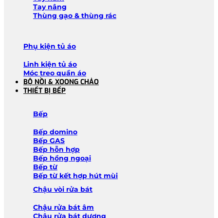
Tay nâng
Thùng gạo & thùng rác
Phụ kiện tủ áo
Linh kiện tủ áo
Móc treo quần áo
BỘ NỒI & XOONG CHẢO
THIẾT BỊ BẾP
Bếp
Bếp domino
Bếp GAS
Bếp hỗn hợp
Bếp hồng ngoại
Bếp từ
Bếp từ kết hợp hút mùi
Chậu vòi rửa bát
Chậu rửa bát âm
Chậu rửa bát dương