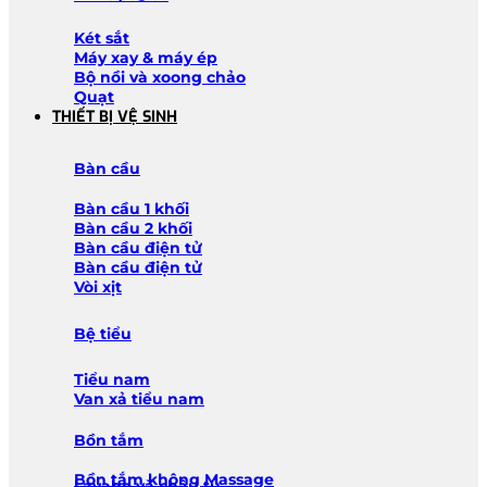
Két sắt
Máy xay & máy ép
Bộ nồi và xoong chảo
Quạt
THIẾT BỊ VỆ SINH
Bàn cầu
Bàn cầu 1 khối
Bàn cầu 2 khối
Bàn cầu điện tử
Bàn cầu điện tử
Vòi xịt
Bệ tiểu
Tiểu nam
Van xả tiểu nam
Bồn tắm
Bồn tắm không Massage
Lavabo và chậu tủ