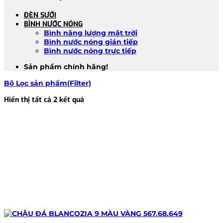
ĐÈN SƯỞI
BÌNH NƯỚC NÓNG
Bình năng lượng mặt trời
Bình nước nóng gián tiếp
Bình nước nóng trực tiếp
Sản phẩm chính hãng!
Bộ Lọc sản phẩm(Filter)
Đã
Hiển thị tất cả 2 kết quả
sắp
xếp
theo
mới
nhất