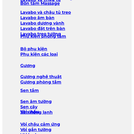
Bồn tắm Massage
Lavabo và chậu tủ treo
Lavabo âm bàn
Lavabo dương vành
Lavabo đặt trên bàn
Lavabo treo tường
Phụ kiện phòng tắm
Bộ phụ kiện
Phụ kiện các loại
Gương
Gương nghệ thuật
Gương phòng tắm
Sen tắm
Sen âm tường
Sen cây
Vòi chậu
Sen nóng lạnh
Vòi chậu cảm ứng
Vòi gắn tường