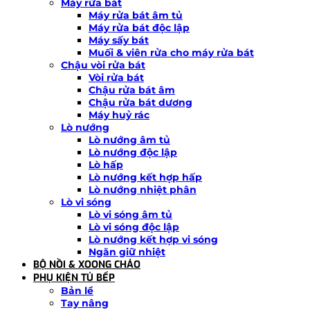
Máy rửa bát
Máy rửa bát âm tủ
Máy rửa bát độc lập
Máy sấy bát
Muối & viên rửa cho máy rửa bát
Chậu vòi rửa bát
Vòi rửa bát
Chậu rửa bát âm
Chậu rửa bát dương
Máy huỷ rác
Lò nướng
Lò nướng âm tủ
Lò nướng độc lập
Lò hấp
Lò nướng kết hợp hấp
Lò nướng nhiệt phân
Lò vi sóng
Lò vi sóng âm tủ
Lò vi sóng độc lập
Lò nướng kết hợp vi sóng
Ngăn giữ nhiệt
BỘ NỒI & XOONG CHẢO
PHỤ KIỆN TỦ BẾP
Bản lề
Tay nâng