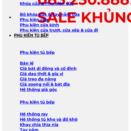
Khóa cửa & Phụ kiện cửa
SALE KHỦN
Bộ khóa cửa & Tay nắm cửa
Phụ kiện cửa
Phụ kiện cửa kính
Phụ kiện cửa trượt, cửa xếp & cửa đi
PHỤ KIỆN TỦ BẾP
Phụ kiện tủ bếp
Bản lề
Giá bát di động và cố định
Giá dao thớt & gia vị
Giá treo đa năng
Giá xoong nồi & bát đĩa
Hệ thống giá góc
Phụ kiện tủ bếp
Hệ thống ray
Hệ thống tủ kho và đồ khô
Khay chia thìa nĩa
Tay nắm