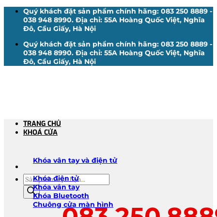
Bỏ
Quý khách đặt sản phẩm chính hãng: 083 250 8889 -
qua
038 948 8990. Địa chỉ: 55A Hoàng Quốc Việt, Nghĩa
nội
Đô, Cầu Giấy, Hà Nội
dung
Quý khách đặt sản phẩm chính hãng: 083 250 8889 -
038 948 8990. Địa chỉ: 55A Hoàng Quốc Việt, Nghĩa
Đô, Cầu Giấy, Hà Nội
TRANG CHỦ
KHOÁ CỬA
Khóa vân tay và điện tử
Tìm
Khóa điện tử
kiếm
Khóa vân tay
sản
Khóa Bluetooth
phẩm
Chuông cửa màn hình
083.250.888