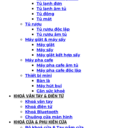
Tủ lạnh đơn
Tủ lạnh âm tủ
Tủ đông
Tủ mát
Tủ rượu
Tủ rượu độc lập
Tủ rượu âm tủ
Máy giặt & máy sấy
Máy giặt
Máy sấy
Máy giặt kết hợp sấy
Máy pha cafe
Máy pha cafe âm tủ
Máy pha cafe độc lập
Thiết bị mini
Bàn là
Máy hút bụi
Cân sức khoẻ
KHOÁ VÂN TAY & ĐIỆN TỬ
Khoá vân tay
Khoá điện tử
Khoá Bluetooth
Chuông cửa màn hình
KHOÁ CỬA & PHỤ KIỆN CỬA
Bộ khoá cửa & Tay nắm cửa