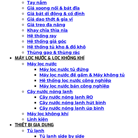
Tay nắm
Giá xoong nồi & bát đĩa
Giá bát di động & cố định
Giá dao thớt & gia vị
Giá treo đa năng
Khay chia thìa nĩa
Hệ thống ray
Hệ thống giá góc
Hệ thống tủ kho & đồ khô
Thùng gạo & thùng rác
MÁY LỌC NƯỚC & LỌC KHÔNG KHÍ
Máy lọc nước
Máy lọc nước tủ đứng
Máy lọc nước để gầm & Máy không tủ
Hệ thống lọc nước công nghiệp
Máy lọc nước bán công nghiệp
Cây nước nóng lạnh
Cây nước nóng lạnh RO
Cây nước nóng lạnh hút bình
Cây nước nóng lạnh úp bình
Máy lọc không khí
Linh kiện
THIẾT BỊ GIA DỤNG
Tủ lạnh
Tủ lạnh side by side