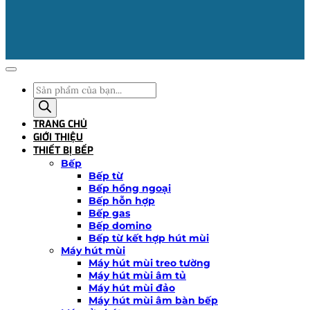
Tìm
kiếm
sản
TRANG CHỦ
phẩm
GIỚI THIỆU
THIẾT BỊ BẾP
Bếp
Bếp từ
Bếp hồng ngoại
Bếp hỗn hợp
Bếp gas
Bếp domino
Bếp từ kết hợp hút mùi
Máy hút mùi
Máy hút mùi treo tường
Máy hút mùi âm tủ
Máy hút mùi đảo
Máy hút mùi âm bàn bếp