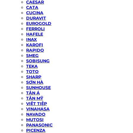
CAESAR
CATA
CUCINA
DURAVIT
EUROGOLD
FERROLI
HAFELE
INAX
KAROFI
RAPIDO
SMEG
SOBISUNG
TEKA
TOTO
SHARP
SƠN HÀ
SUNHOUSE
TÂN Á
TÂN MỸ
VIỆT TIỆP
VINAHASA
NAVADO
MUTOSI
PANASONIC
PICENZA