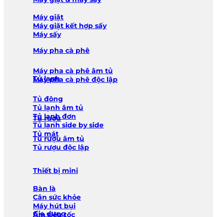
Máy giặt
Máy giặt kết hợp sấy
Máy sấy
Máy pha cà phê
Máy pha cà phê âm tủ
Tủ lạnh
Máy pha cà phê độc lập
Tủ đông
Tủ lạnh âm tủ
Tủ lạnh đơn
Tủ rượu
Tủ lạnh side by side
Tủ mát
Tủ rượu âm tủ
Tủ rượu độc lập
Thiết bị mini
Bàn là
Cân sức khỏe
Máy hút bụi
Gia dụng
Ấm siêu tốc