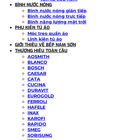
BÌNH NƯỚC NÓNG
Bình nước nóng gián tiếp
Bình nước nóng trực tiếp
Bình năng lượng mặt trời
PHỤ KIỆN TỦ ÁO
Móc treo quần áo
Linh kiện tủ áo
GIỚI THIỆU VỀ BẾP NAM SƠN
THƯƠNG HIỆU TOÀN CẦU
AOSMITH
BLANCO
BOSCH
CAESAR
CATA
CUCINA
DURAVIT
EUROGOLD
FERROLI
HAFELE
INAX
KAROFI
RAPIDO
SMEG
SOBISUNG