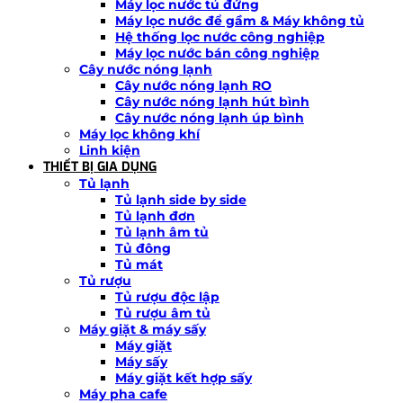
Máy lọc nước tủ đứng
Máy lọc nước để gầm & Máy không tủ
Hệ thống lọc nước công nghiệp
Máy lọc nước bán công nghiệp
Cây nước nóng lạnh
Cây nước nóng lạnh RO
Cây nước nóng lạnh hút bình
Cây nước nóng lạnh úp bình
Máy lọc không khí
Linh kiện
THIẾT BỊ GIA DỤNG
Tủ lạnh
Tủ lạnh side by side
Tủ lạnh đơn
Tủ lạnh âm tủ
Tủ đông
Tủ mát
Tủ rượu
Tủ rượu độc lập
Tủ rượu âm tủ
Máy giặt & máy sấy
Máy giặt
Máy sấy
Máy giặt kết hợp sấy
Máy pha cafe