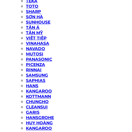
TEKA
TOTO
SHARP
SƠN HÀ
SUNHOUSE
TÂN Á
TÂN MỸ
VIỆT TIỆP
VINAHASA
NAVADO
MUTOSI
PANASONIC
PICENZA
RINNAI
SAMSUNG
SAPHIAS
HANS
KANGAROO
KOTTMANN
CHUNGHO
CLEANSUI
GARIS
HANSGROHE
HUY HOÀNG
KANGAROO