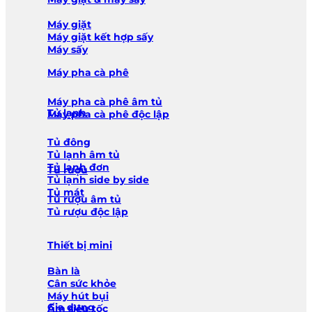
Máy giặt
Máy giặt kết hợp sấy
Máy sấy
Máy pha cà phê
Máy pha cà phê âm tủ
Tủ lạnh
Máy pha cà phê độc lập
Tủ đông
Tủ lạnh âm tủ
Tủ lạnh đơn
Tủ rượu
Tủ lạnh side by side
Tủ mát
Tủ rượu âm tủ
Tủ rượu độc lập
Thiết bị mini
Bàn là
Cân sức khỏe
Máy hút bụi
Gia dụng
Ấm siêu tốc