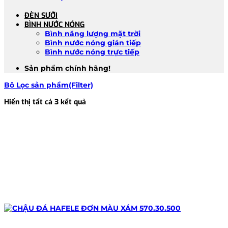
ĐÈN SƯỞI
BÌNH NƯỚC NÓNG
Bình năng lượng mặt trời
Bình nước nóng gián tiếp
Bình nước nóng trực tiếp
Sản phẩm chính hãng!
Bộ Lọc sản phẩm(Filter)
Đã
Hiển thị tất cả 3 kết quả
sắp
xếp
theo
mới
nhất