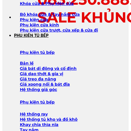
Khóa cửa & Phụ kiện cửa
SALE KHỦN
Bộ khóa cửa & Tay nắm cửa
Phụ kiện cửa
Phụ kiện cửa kính
Phụ kiện cửa trượt, cửa xếp & cửa đi
PHỤ KIỆN TỦ BẾP
Phụ kiện tủ bếp
Bản lề
Giá bát di động và cố định
Giá dao thớt & gia vị
Giá treo đa năng
Giá xoong nồi & bát đĩa
Hệ thống giá góc
Phụ kiện tủ bếp
Hệ thống ray
Hệ thống tủ kho và đồ khô
Khay chia thìa nĩa
Tay nắm