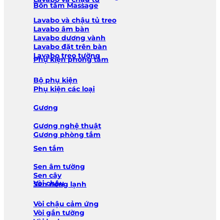
Bồn tắm Massage
Lavabo và chậu tủ treo
Lavabo âm bàn
Lavabo dương vành
Lavabo đặt trên bàn
Lavabo treo tường
Phụ kiện phòng tắm
Bộ phụ kiện
Phụ kiện các loại
Gương
Gương nghệ thuật
Gương phòng tắm
Sen tắm
Sen âm tường
Sen cây
Vòi chậu
Sen nóng lạnh
Vòi chậu cảm ứng
Vòi gắn tường