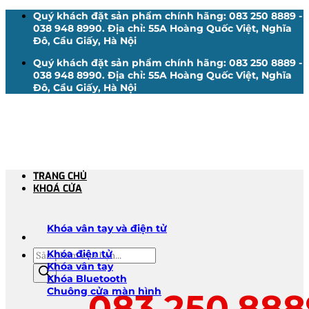
Bỏ
Quý khách đặt sản phẩm chính hãng: 083 250 8889 -
qua
038 948 8990. Địa chỉ: 55A Hoàng Quốc Việt, Nghĩa
nội
Đô, Cầu Giấy, Hà Nội
dung
Quý khách đặt sản phẩm chính hãng: 083 250 8889 -
038 948 8990. Địa chỉ: 55A Hoàng Quốc Việt, Nghĩa
Đô, Cầu Giấy, Hà Nội
TRANG CHỦ
KHOÁ CỬA
Khóa vân tay và điện tử
Tìm
Khóa điện tử
kiếm
Khóa vân tay
sản
Khóa Bluetooth
phẩm
Chuông cửa màn hình
083.250.888