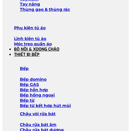
Tay nâng
Thùng gạo & thùng rác
Phụ kiện tủ áo
Linh kiện tủ áo
Móc treo quần áo
BỘ NỒI & XOONG CHẢO
THIẾT BỊ BẾP
Bếp
Bếp domino
Bếp GAS
Bếp hỗn hợp
Bếp hồng ngoại
Bếp từ
Bếp từ kết hợp hút mùi
Chậu vòi rửa bát
Chậu rửa bát âm
Chậu rửa bát dương