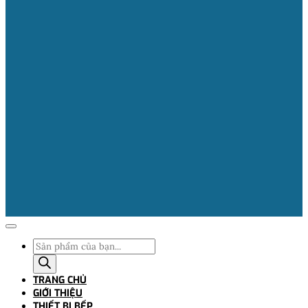
Tìm
kiếm
sản
TRANG CHỦ
phẩm
GIỚI THIỆU
THIẾT BỊ BẾP