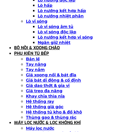
Lò nướng độc lập
Lò hấp
Lò nướng kết hợp hấp
Lò nướng nhiệt phân
Lò vi sóng
Lò vi sóng âm tủ
Lò vi sóng độc lập
Lò nướng kết hợp vi sóng
Ngăn giữ nhiệt
BỘ NỒI & XOONG CHẢO
PHỤ KIỆN TỦ BẾP
Bản lề
Tay nâng
Tay nắm
Giá xoong nồi & bát đĩa
Giá bát di động & cố định
Giá dao thớt & gia vị
Giá treo đa năng
Khay chia thìa nĩa
Hệ thống ray
Hệ thống giá góc
Hệ thống tủ kho & đồ khô
Thùng gạo & thùng rác
MÁY LỌC NƯỚC & LỌC KHÔNG KHÍ
Máy lọc nước