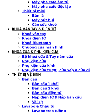
Máy pha cafe âm tủ
Máy pha cafe độc lập
Thiết bị mini
Bàn là
Máy hút bụi
Cân sức khoẻ
KHOÁ VÂN TAY & ĐIỆN TỬ
Khoá vân tay
Khoá điện tử
Khoá Bluetooth
Chuông cửa màn hình
KHOÁ CỬA & PHỤ KIỆN CỬA
Bộ khoá cửa & Tay nắm cửa
Phụ kiện cửa
Phụ kiện cửa kính
Phụ kiện cửa trượt , cửa xếp & cửa đi
THIẾT BỊ VỆ SINH
Bàn cầu
Bàn cầu 1 khối
Bàn cầu 2 khối
Bàn cầu điện tử
Nắp điện tử & Nắp bàn cầu
Vòi xịt
Lavabo & Chậu tủ
Lavabo treo tường