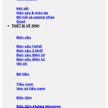
Két sắt
Máy xay & máy ép
Bộ nồi và xoong chảo
Quạt
THIẾT BỊ VỆ SINH
Bàn cầu
Bàn cầu 1 khối
Bàn cầu 2 khối
Bàn cầu điện tử
Bàn cầu điện tử
Vòi xịt
Bệ tiểu
Tiểu nam
Van xả tiểu nam
Bồn tắm
Bồn tắm không Massage
Lavabo và chậu tủ