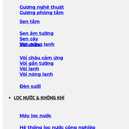
Gương nghệ thuật
Gương phòng tắm
Sen tắm
Sen âm tường
Sen cây
Sen nóng lạnh
Vòi chậu
Vòi chậu cảm ứng
Vòi gắn tường
Vòi lạnh
Vòi nóng lạnh
Đèn sưởi
LỌC NƯỚC & KHÔNG KHÍ
Máy lọc nước
Hệ thống lọc nước công nghiệp