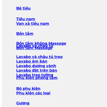
Bệ tiểu
Tiểu nam
Van xả tiểu nam
Bồn tắm
Bồn tắm không Massage
Lavabo và chậu tủ
Bồn tắm Massage
Lavabo và chậu tủ treo
Lavabo âm bàn
Lavabo dương vành
Lavabo đặt trên bàn
Lavabo treo tường
Phụ kiện phòng tắm
Bộ phụ kiện
Phụ kiện các loại
Gương