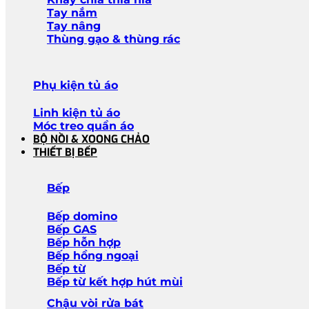
Tay nắm
Tay nâng
Thùng gạo & thùng rác
Phụ kiện tủ áo
Linh kiện tủ áo
Móc treo quần áo
BỘ NỒI & XOONG CHẢO
THIẾT BỊ BẾP
Bếp
Bếp domino
Bếp GAS
Bếp hỗn hợp
Bếp hồng ngoại
Bếp từ
Bếp từ kết hợp hút mùi
Chậu vòi rửa bát