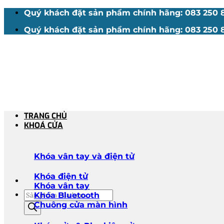
Bỏ
Quý khách đặt sản phẩm chính hãng: 083 250 88
qua
Quý khách đặt sản phẩm chính hãng: 083 250 88
nội
dung
TRANG CHỦ
KHOÁ CỬA
Khóa vân tay và điện tử
Khóa điện tử
Khóa vân tay
Tìm
Khóa Bluetooth
kiếm
Chuông cửa màn hình
sản
phẩm