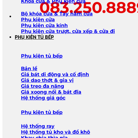
083.250.88
Khóa cửa & Phụ kiện cửa
Bộ khóa cửa & Tay nắm cửa
Phụ kiện cửa
Phụ kiện cửa kính
Phụ kiện cửa trượt, cửa xếp & cửa đi
PHỤ KIỆN TỦ BẾP
Phụ kiện tủ bếp
Bản lề
Giá bát di động và cố định
Giá dao thớt & gia vị
Giá treo đa năng
Giá xoong nồi & bát đĩa
Hệ thống giá góc
Phụ kiện tủ bếp
Hệ thống ray
Hệ thống tủ kho và đồ khô
Khay chia thìa nĩa