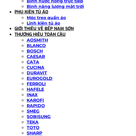
Bình nước nóng trực tiếp
Bình năng lượng mặt trời
PHỤ KIỆN TỦ ÁO
Móc treo quần áo
Linh kiện tủ áo
GIỚI THIỆU VỀ BẾP NAM SƠN
THƯƠNG HIỆU TOÀN CẦU
AOSMITH
BLANCO
BOSCH
CAESAR
CATA
CUCINA
DURAVIT
EUROGOLD
FERROLI
HAFELE
INAX
KAROFI
RAPIDO
SMEG
SOBISUNG
TEKA
TOTO
SHARP