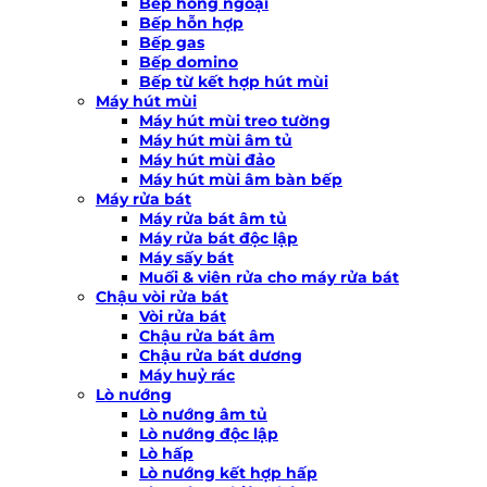
Bếp hồng ngoại
Bếp hỗn hợp
Bếp gas
Bếp domino
Bếp từ kết hợp hút mùi
Máy hút mùi
Máy hút mùi treo tường
Máy hút mùi âm tủ
Máy hút mùi đảo
Máy hút mùi âm bàn bếp
Máy rửa bát
Máy rửa bát âm tủ
Máy rửa bát độc lập
Máy sấy bát
Muối & viên rửa cho máy rửa bát
Chậu vòi rửa bát
Vòi rửa bát
Chậu rửa bát âm
Chậu rửa bát dương
Máy huỷ rác
Lò nướng
Lò nướng âm tủ
Lò nướng độc lập
Lò hấp
Lò nướng kết hợp hấp