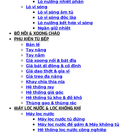
Lò nướng nhiệt phân
Lò vi sóng
Lò vi sóng âm tủ
Lò vi sóng độc lập
Lò nướng kết hợp vi sóng
Ngăn giữ nhiệt
BỘ NỒI & XOONG CHẢO
PHỤ KIỆN TỦ BẾP
Bản lề
Tay nâng
Tay nắm
Giá xoong nồi & bát đĩa
Giá bát di động & cố định
Giá dao thớt & gia vị
Giá treo đa năng
Khay chia thìa nĩa
Hệ thống ray
Hệ thống giá góc
Hệ thống tủ kho & đồ khô
Thùng gạo & thùng rác
MÁY LỌC NƯỚC & LỌC KHÔNG KHÍ
Máy lọc nước
Máy lọc nước tủ đứng
Máy lọc nước để gầm & Máy không tủ
Hệ thống lọc nước công nghiệp