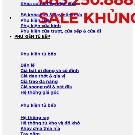
Khóa cửa & Phụ kiện cửa
SALE KHỦN
Bộ khóa cửa & Tay nắm cửa
Phụ kiện cửa
Phụ kiện cửa kính
Phụ kiện cửa trượt, cửa xếp & cửa đi
PHỤ KIỆN TỦ BẾP
Phụ kiện tủ bếp
Bản lề
Giá bát di động và cố định
Giá dao thớt & gia vị
Giá treo đa năng
Giá xoong nồi & bát đĩa
Hệ thống giá góc
Phụ kiện tủ bếp
Hệ thống ray
Hệ thống tủ kho và đồ khô
Khay chia thìa nĩa
Tay nắm