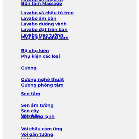
Bồn tắm Massage
Lavabo và chậu tủ treo
Lavabo âm bàn
Lavabo dương vành
Lavabo đặt trên bàn
Lavabo treo tường
Phụ kiện phòng tắm
Bộ phụ kiện
Phụ kiện các loại
Gương
Gương nghệ thuật
Gương phòng tắm
Sen tắm
Sen âm tường
Sen cây
Vòi chậu
Sen nóng lạnh
Vòi chậu cảm ứng
Vòi gắn tường