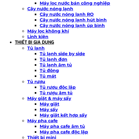
Máy lọc nước bán công nghiệp
Cây nước nóng lạnh
Cây nước nóng lạnh RO
Cây nước nóng lạnh hút bình
Cây nước nóng lạnh úp bình
Máy lọc không khí
Linh kiện
THIẾT BỊ GIA DỤNG
Tủ lạnh
Tủ lạnh side by side
Tủ lạnh đơn
Tủ lạnh âm tủ
Tủ đông
Tủ mát
Tủ rượu
Tủ rượu độc lập
Tủ rượu âm tủ
Máy giặt & máy sấy
Máy giặt
Máy sấy
Máy giặt kết hợp sấy
Máy pha cafe
Máy pha cafe âm tủ
Máy pha cafe độc lập
Thiết bị mini