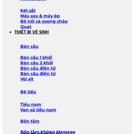
Két sắt
Máy xay & máy ép
Bộ nồi và xoong chảo
Quạt
THIẾT BỊ VỆ SINH
Bàn cầu
Bàn cầu 1 khối
Bàn cầu 2 khối
Bàn cầu điện tử
Bàn cầu điện tử
Vòi xịt
Bệ tiểu
Tiểu nam
Van xả tiểu nam
Bồn tắm
Bồn tắm không Massage
Lavabo và chậu tủ