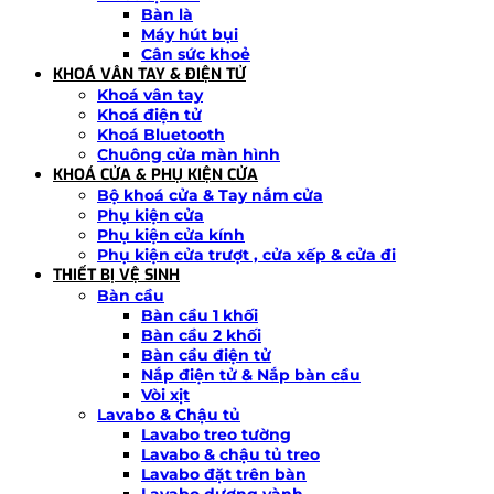
Bàn là
Máy hút bụi
Cân sức khoẻ
KHOÁ VÂN TAY & ĐIỆN TỬ
Khoá vân tay
Khoá điện tử
Khoá Bluetooth
Chuông cửa màn hình
KHOÁ CỬA & PHỤ KIỆN CỬA
Bộ khoá cửa & Tay nắm cửa
Phụ kiện cửa
Phụ kiện cửa kính
Phụ kiện cửa trượt , cửa xếp & cửa đi
THIẾT BỊ VỆ SINH
Bàn cầu
Bàn cầu 1 khối
Bàn cầu 2 khối
Bàn cầu điện tử
Nắp điện tử & Nắp bàn cầu
Vòi xịt
Lavabo & Chậu tủ
Lavabo treo tường
Lavabo & chậu tủ treo
Lavabo đặt trên bàn
Lavabo dương vành