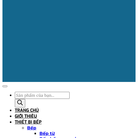
Tìm
kiếm
sản
TRANG CHỦ
phẩm
GIỚI THIỆU
THIẾT BỊ BẾP
Bếp
Bếp từ