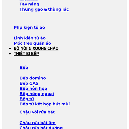
Tay nâng
Thùng gạo & thùng rác
Phụ kiện tủ áo
Linh kiện tủ áo
Móc treo quần áo
BỘ NỒI & XOONG CHẢO
THIẾT BỊ BẾP
Bếp
Bếp domino
Bếp GAS
Bếp hỗn hợp
Bếp hồng ngoại
Bếp từ
Bếp từ kết hợp hút mùi
Chậu vòi rửa bát
Chậu rửa bát âm
Chậu rửa bát dương