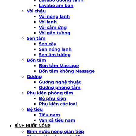
Lavabo âm bàn
Vòi chậu
Vòi nóng lạnh
Vòi lạnh
Vòi cảm ứng
Vòi gắn tường
Sen tắm
Sen cây
Sen nóng lạnh
Sen âm tường
Bồn tắm
Bồn tắm Massage
Bồn tắm không Massage
Gương
Gương nghệ thuật
Gương phòng tắm
Phụ kiện phòng tắm
Bộ phụ kiện
Phụ kiện các loại
Bệ tiểu
Tiểu nam
Van xả tiểu nam
BÌNH NƯỚC NÓNG
Bình nước nóng gián tiếp