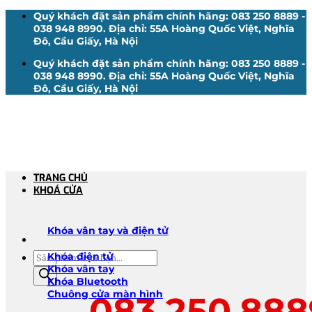
Bỏ
Quý khách đặt sản phẩm chính hãng: 083 250 8889 -
qua
038 948 8990. Địa chỉ: 55A Hoàng Quốc Việt, Nghĩa
nội
Đô, Cầu Giấy, Hà Nội
dung
Quý khách đặt sản phẩm chính hãng: 083 250 8889 -
038 948 8990. Địa chỉ: 55A Hoàng Quốc Việt, Nghĩa
Đô, Cầu Giấy, Hà Nội
TRANG CHỦ
KHOÁ CỬA
Khóa vân tay và điện tử
Tìm
Khóa điện tử
kiếm
Khóa vân tay
sản
Khóa Bluetooth
phẩm
Chuông cửa màn hình
083.250.888