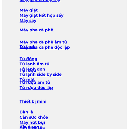
Máy giặt
Máy giặt kết hợp sấy
Máy sấy
Máy pha cà phê
Máy pha cà phê âm tủ
Tủ lạnh
Máy pha cà phê độc lập
Tủ đông
Tủ lạnh âm tủ
Tủ lạnh đơn
Tủ rượu
Tủ lạnh side by side
Tủ mát
Tủ rượu âm tủ
Tủ rượu độc lập
Thiết bị mini
Bàn là
Cân sức khỏe
Máy hút bụi
Gia dụng
Ấm siêu tốc