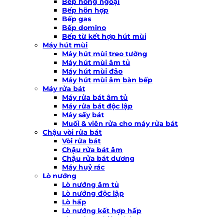
Bếp hồng ngoại
Bếp hỗn hợp
Bếp gas
Bếp domino
Bếp từ kết hợp hút mùi
Máy hút mùi
Máy hút mùi treo tường
Máy hút mùi âm tủ
Máy hút mùi đảo
Máy hút mùi âm bàn bếp
Máy rửa bát
Máy rửa bát âm tủ
Máy rửa bát độc lập
Máy sấy bát
Muối & viên rửa cho máy rửa bát
Chậu vòi rửa bát
Vòi rửa bát
Chậu rửa bát âm
Chậu rửa bát dương
Máy huỷ rác
Lò nướng
Lò nướng âm tủ
Lò nướng độc lập
Lò hấp
Lò nướng kết hợp hấp