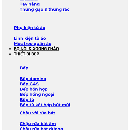
Tay nâng
Thùng gạo & thùng rác
Phụ kiện tủ áo
Linh kiện tủ áo
Móc treo quần áo
BỘ NỒI & XOONG CHẢO
THIẾT BỊ BẾP
Bếp
Bếp domino
Bếp GAS
Bếp hỗn hợp
Bếp hồng ngoại
Bếp từ
Bếp từ kết hợp hút mùi
Chậu vòi rửa bát
Chậu rửa bát âm
Chậu rửa bát dương