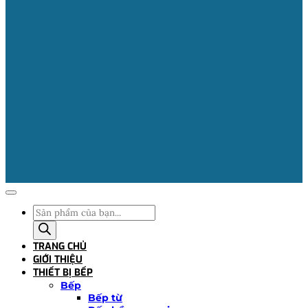
Tìm
kiếm
sản
TRANG CHỦ
phẩm
GIỚI THIỆU
THIẾT BỊ BẾP
Bếp
Bếp từ