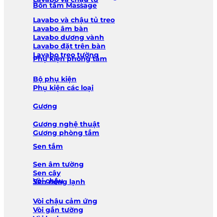
Bồn tắm Massage
Lavabo và chậu tủ treo
Lavabo âm bàn
Lavabo dương vành
Lavabo đặt trên bàn
Lavabo treo tường
Phụ kiện phòng tắm
Bộ phụ kiện
Phụ kiện các loại
Gương
Gương nghệ thuật
Gương phòng tắm
Sen tắm
Sen âm tường
Sen cây
Vòi chậu
Sen nóng lạnh
Vòi chậu cảm ứng
Vòi gắn tường