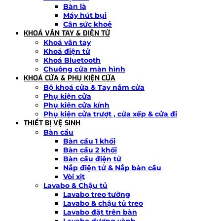
Bàn là
Máy hút bụi
Cân sức khoẻ
KHOÁ VÂN TAY & ĐIỆN TỬ
Khoá vân tay
Khoá điện tử
Khoá Bluetooth
Chuông cửa màn hình
KHOÁ CỬA & PHỤ KIỆN CỬA
Bộ khoá cửa & Tay nắm cửa
Phụ kiện cửa
Phụ kiện cửa kính
Phụ kiện cửa trượt , cửa xếp & cửa đi
THIẾT BỊ VỆ SINH
Bàn cầu
Bàn cầu 1 khối
Bàn cầu 2 khối
Bàn cầu điện tử
Nắp điện tử & Nắp bàn cầu
Vòi xịt
Lavabo & Chậu tủ
Lavabo treo tường
Lavabo & chậu tủ treo
Lavabo đặt trên bàn
Lavabo dương vành