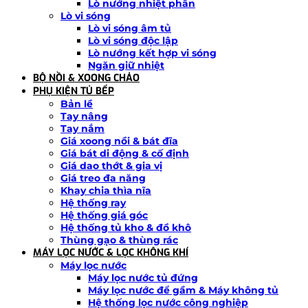
Lò nướng nhiệt phân
Lò vi sóng
Lò vi sóng âm tủ
Lò vi sóng độc lập
Lò nướng kết hợp vi sóng
Ngăn giữ nhiệt
BỘ NỒI & XOONG CHẢO
PHỤ KIỆN TỦ BẾP
Bản lề
Tay nâng
Tay nắm
Giá xoong nồi & bát đĩa
Giá bát di động & cố định
Giá dao thớt & gia vị
Giá treo đa năng
Khay chia thìa nĩa
Hệ thống ray
Hệ thống giá góc
Hệ thống tủ kho & đồ khô
Thùng gạo & thùng rác
MÁY LỌC NƯỚC & LỌC KHÔNG KHÍ
Máy lọc nước
Máy lọc nước tủ đứng
Máy lọc nước để gầm & Máy không tủ
Hệ thống lọc nước công nghiệp