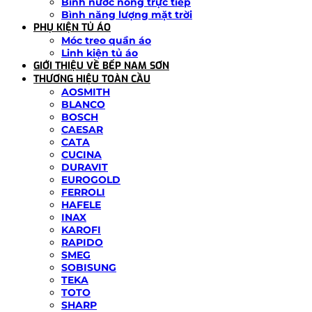
Bình nước nóng trực tiếp
Bình năng lượng mặt trời
PHỤ KIỆN TỦ ÁO
Móc treo quần áo
Linh kiện tủ áo
GIỚI THIỆU VỀ BẾP NAM SƠN
THƯƠNG HIỆU TOÀN CẦU
AOSMITH
BLANCO
BOSCH
CAESAR
CATA
CUCINA
DURAVIT
EUROGOLD
FERROLI
HAFELE
INAX
KAROFI
RAPIDO
SMEG
SOBISUNG
TEKA
TOTO
SHARP