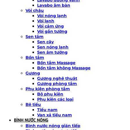
Lavabo âm bàn
Vòi chậu
Vòi nóng lạnh
Vòi lạnh
Vòi cảm ứng
Vòi gắn tường
Sen tắm
Sen cây
Sen nóng lạnh
Sen âm tường
Bồn tắm
Bồn tắm Massage
Bồn tắm không Massage
Gương
Gương nghệ thuật
Gương phòng tắm
Phụ kiện phòng tắm
Bộ phụ kiện
Phụ kiện các loại
Bệ tiểu
Tiểu nam
Van xả tiểu nam
BÌNH NƯỚC NÓNG
Bình nước nóng gián tiếp