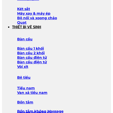
Két sắt
Máy xay & máy ép
Bộ nồi và xoong chảo
Quạt
THIẾT BỊ VỆ SINH
Bàn cầu
Bàn cầu 1 khối
Bàn cầu 2 khối
Bàn cầu điện tử
Bàn cầu điện tử
Vòi xịt
Bệ tiểu
Tiểu nam
Van xả tiểu nam
Bồn tắm
Bồn tắm không Massage
Lavabo và chậu tủ