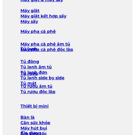
Máy giặt
Máy giặt kết hợp sấy
Máy sấy
Máy pha cà phê
Máy pha cà phê âm tủ
Tủ lạnh
Máy pha cà phê độc lập
Tủ đông
Tủ lạnh âm tủ
Tủ lạnh đơn
Tủ rượu
Tủ lạnh side by side
Tủ mát
Tủ rượu âm tủ
Tủ rượu độc lập
Thiết bị mini
Bàn là
Cân sức khỏe
Máy hút bụi
Gia dụng
Ấm siêu tốc