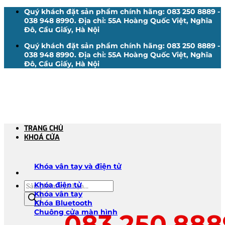
Bỏ
Quý khách đặt sản phẩm chính hãng: 083 250 8889 -
qua
038 948 8990. Địa chỉ: 55A Hoàng Quốc Việt, Nghĩa
nội
Đô, Cầu Giấy, Hà Nội
dung
Quý khách đặt sản phẩm chính hãng: 083 250 8889 -
038 948 8990. Địa chỉ: 55A Hoàng Quốc Việt, Nghĩa
Đô, Cầu Giấy, Hà Nội
TRANG CHỦ
KHOÁ CỬA
Khóa vân tay và điện tử
Tìm
Khóa điện tử
kiếm
Khóa vân tay
sản
Khóa Bluetooth
phẩm
Chuông cửa màn hình
083.250.888