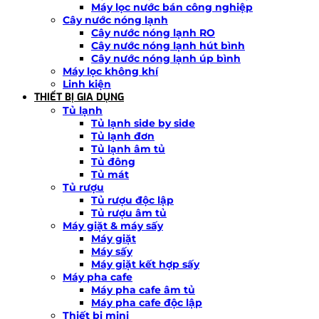
Máy lọc nước bán công nghiệp
Cây nước nóng lạnh
Cây nước nóng lạnh RO
Cây nước nóng lạnh hút bình
Cây nước nóng lạnh úp bình
Máy lọc không khí
Linh kiện
THIẾT BỊ GIA DỤNG
Tủ lạnh
Tủ lạnh side by side
Tủ lạnh đơn
Tủ lạnh âm tủ
Tủ đông
Tủ mát
Tủ rượu
Tủ rượu độc lập
Tủ rượu âm tủ
Máy giặt & máy sấy
Máy giặt
Máy sấy
Máy giặt kết hợp sấy
Máy pha cafe
Máy pha cafe âm tủ
Máy pha cafe độc lập
Thiết bị mini