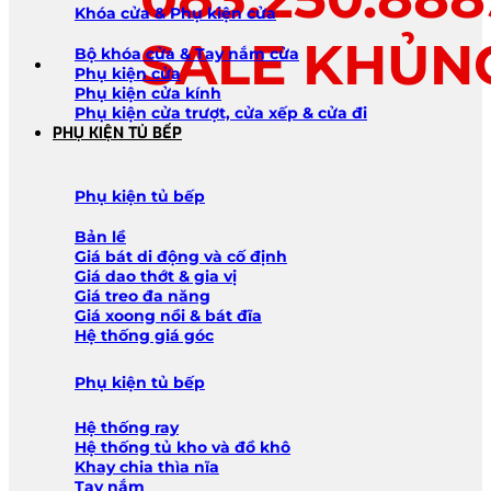
Khóa cửa & Phụ kiện cửa
SALE KHỦN
Bộ khóa cửa & Tay nắm cửa
Phụ kiện cửa
Phụ kiện cửa kính
Phụ kiện cửa trượt, cửa xếp & cửa đi
PHỤ KIỆN TỦ BẾP
Phụ kiện tủ bếp
Bản lề
Giá bát di động và cố định
Giá dao thớt & gia vị
Giá treo đa năng
Giá xoong nồi & bát đĩa
Hệ thống giá góc
Phụ kiện tủ bếp
Hệ thống ray
Hệ thống tủ kho và đồ khô
Khay chia thìa nĩa
Tay nắm