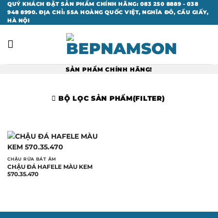
Bỏ
QUÝ KHÁCH ĐẶT SẢN PHẨM CHÍNH HÃNG: 083 250 8889 - 038
948 8990. ĐỊA CHỈ: 55A HOÀNG QUỐC VIỆT, NGHĨA ĐÔ, CẦU GIẤY,
qua
HÀ NỘI
nội
dung
SẢN PHẨM CHÍNH HÃNG!
BỘ LỌC SẢN PHẨM(FILTER)
CHẬU RỬA BÁT ÂM
CHẬU ĐÁ HAFELE MÀU KEM
570.35.470