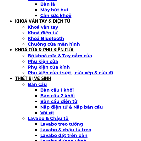
Bàn là
Máy hút bụi
Cân sức khoẻ
KHOÁ VÂN TAY & ĐIỆN TỬ
Khoá vân tay
Khoá điện tử
Khoá Bluetooth
Chuông cửa màn hình
KHOÁ CỬA & PHỤ KIỆN CỬA
Bộ khoá cửa & Tay nắm cửa
Phụ kiện cửa
Phụ kiện cửa kính
Phụ kiện cửa trượt , cửa xếp & cửa đi
THIẾT BỊ VỆ SINH
Bàn cầu
Bàn cầu 1 khối
Bàn cầu 2 khối
Bàn cầu điện tử
Nắp điện tử & Nắp bàn cầu
Vòi xịt
Lavabo & Chậu tủ
Lavabo treo tường
Lavabo & chậu tủ treo
Lavabo đặt trên bàn
Lavabo dương vành