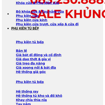
Khóa cửa & Phụ kiện cửa
SALE KHỦN
Bộ khóa cửa & Tay nắm cửa
Phụ kiện cửa
Phụ kiện cửa kính
Phụ kiện cửa trượt, cửa xếp & cửa đi
PHỤ KIỆN TỦ BẾP
Phụ kiện tủ bếp
Bản lề
Giá bát di động và cố định
Giá dao thớt & gia vị
Giá treo đa năng
Giá xoong nồi & bát đĩa
Hệ thống giá góc
Phụ kiện tủ bếp
Hệ thống ray
Hệ thống tủ kho và đồ khô
Khay chia thìa nĩa
Tay nắm