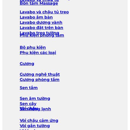
Bồn tắm Massage
Lavabo và chậu tủ treo
Lavabo âm bàn
Lavabo dương vành
Lavabo đặt trên bàn
Lavabo treo tường
Phụ kiện phòng tắm
Bộ phụ kiện
Phụ kiện các loại
Gương
Gương nghệ thuật
Gương phòng tắm
Sen tắm
Sen âm tường
Sen cây
Vòi chậu
Sen nóng lạnh
Vòi chậu cảm ứng
Vòi gắn tường