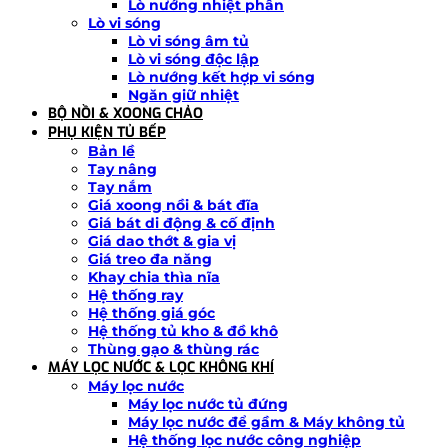
Lò nướng nhiệt phân
Lò vi sóng
Lò vi sóng âm tủ
Lò vi sóng độc lập
Lò nướng kết hợp vi sóng
Ngăn giữ nhiệt
BỘ NỒI & XOONG CHẢO
PHỤ KIỆN TỦ BẾP
Bản lề
Tay nâng
Tay nắm
Giá xoong nồi & bát đĩa
Giá bát di động & cố định
Giá dao thớt & gia vị
Giá treo đa năng
Khay chia thìa nĩa
Hệ thống ray
Hệ thống giá góc
Hệ thống tủ kho & đồ khô
Thùng gạo & thùng rác
MÁY LỌC NƯỚC & LỌC KHÔNG KHÍ
Máy lọc nước
Máy lọc nước tủ đứng
Máy lọc nước để gầm & Máy không tủ
Hệ thống lọc nước công nghiệp