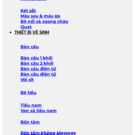
Két sắt
Máy xay & máy ép
Bộ nồi và xoong chảo
Quạt
THIẾT BỊ VỆ SINH
Bàn cầu
Bàn cầu 1 khối
Bàn cầu 2 khối
Bàn cầu điện tử
Bàn cầu điện tử
Vòi xịt
Bệ tiểu
Tiểu nam
Van xả tiểu nam
Bồn tắm
Bồn tắm không Massage
Lavabo và chậu tủ