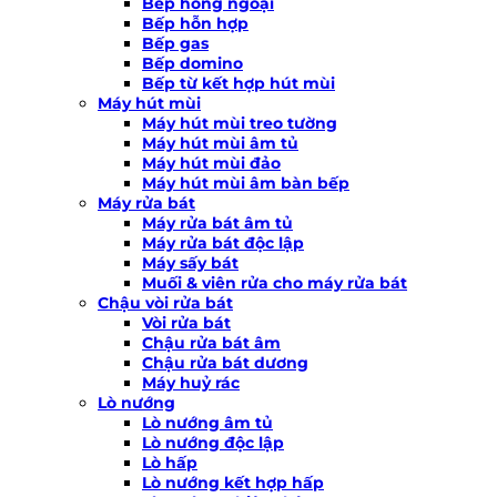
Bếp hồng ngoại
Bếp hỗn hợp
Bếp gas
Bếp domino
Bếp từ kết hợp hút mùi
Máy hút mùi
Máy hút mùi treo tường
Máy hút mùi âm tủ
Máy hút mùi đảo
Máy hút mùi âm bàn bếp
Máy rửa bát
Máy rửa bát âm tủ
Máy rửa bát độc lập
Máy sấy bát
Muối & viên rửa cho máy rửa bát
Chậu vòi rửa bát
Vòi rửa bát
Chậu rửa bát âm
Chậu rửa bát dương
Máy huỷ rác
Lò nướng
Lò nướng âm tủ
Lò nướng độc lập
Lò hấp
Lò nướng kết hợp hấp