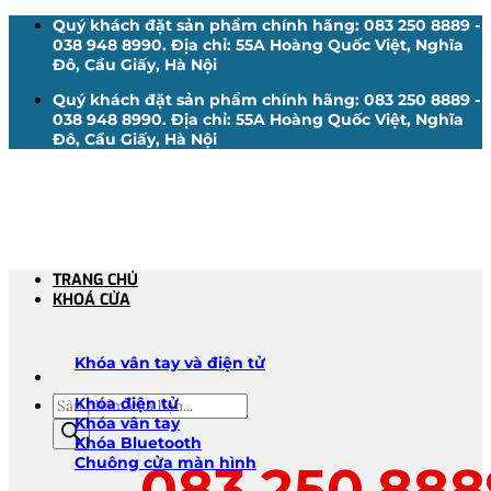
Bỏ
Quý khách đặt sản phẩm chính hãng: 083 250 8889 -
qua
038 948 8990. Địa chỉ: 55A Hoàng Quốc Việt, Nghĩa
nội
Đô, Cầu Giấy, Hà Nội
dung
Quý khách đặt sản phẩm chính hãng: 083 250 8889 -
038 948 8990. Địa chỉ: 55A Hoàng Quốc Việt, Nghĩa
Đô, Cầu Giấy, Hà Nội
TRANG CHỦ
KHOÁ CỬA
Khóa vân tay và điện tử
Tìm
Khóa điện tử
kiếm
Khóa vân tay
sản
Khóa Bluetooth
phẩm
Chuông cửa màn hình
083.250.888