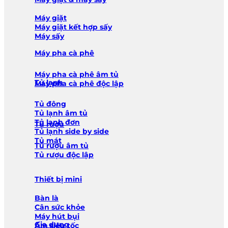
Máy giặt
Máy giặt kết hợp sấy
Máy sấy
Máy pha cà phê
Máy pha cà phê âm tủ
Tủ lạnh
Máy pha cà phê độc lập
Tủ đông
Tủ lạnh âm tủ
Tủ lạnh đơn
Tủ rượu
Tủ lạnh side by side
Tủ mát
Tủ rượu âm tủ
Tủ rượu độc lập
Thiết bị mini
Bàn là
Cân sức khỏe
Máy hút bụi
Gia dụng
Ấm siêu tốc