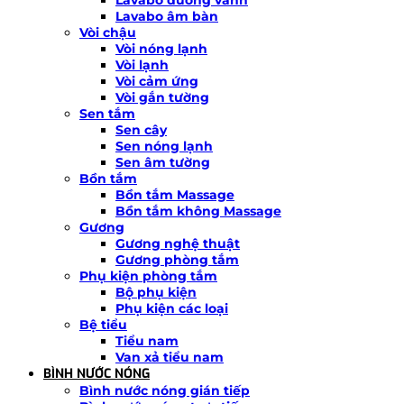
Lavabo âm bàn
Vòi chậu
Vòi nóng lạnh
Vòi lạnh
Vòi cảm ứng
Vòi gắn tường
Sen tắm
Sen cây
Sen nóng lạnh
Sen âm tường
Bồn tắm
Bồn tắm Massage
Bồn tắm không Massage
Gương
Gương nghệ thuật
Gương phòng tắm
Phụ kiện phòng tắm
Bộ phụ kiện
Phụ kiện các loại
Bệ tiểu
Tiểu nam
Van xả tiểu nam
BÌNH NƯỚC NÓNG
Bình nước nóng gián tiếp