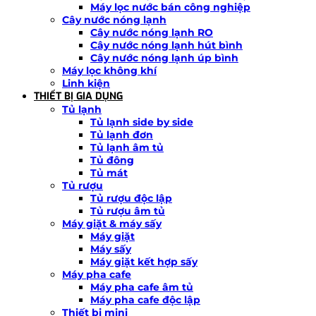
Máy lọc nước bán công nghiệp
Cây nước nóng lạnh
Cây nước nóng lạnh RO
Cây nước nóng lạnh hút bình
Cây nước nóng lạnh úp bình
Máy lọc không khí
Linh kiện
THIẾT BỊ GIA DỤNG
Tủ lạnh
Tủ lạnh side by side
Tủ lạnh đơn
Tủ lạnh âm tủ
Tủ đông
Tủ mát
Tủ rượu
Tủ rượu độc lập
Tủ rượu âm tủ
Máy giặt & máy sấy
Máy giặt
Máy sấy
Máy giặt kết hợp sấy
Máy pha cafe
Máy pha cafe âm tủ
Máy pha cafe độc lập
Thiết bị mini