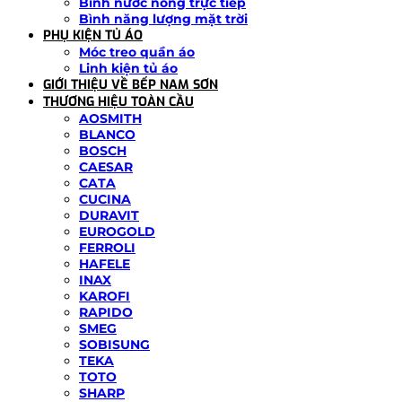
Bình nước nóng trực tiếp
Bình năng lượng mặt trời
PHỤ KIỆN TỦ ÁO
Móc treo quần áo
Linh kiện tủ áo
GIỚI THIỆU VỀ BẾP NAM SƠN
THƯƠNG HIỆU TOÀN CẦU
AOSMITH
BLANCO
BOSCH
CAESAR
CATA
CUCINA
DURAVIT
EUROGOLD
FERROLI
HAFELE
INAX
KAROFI
RAPIDO
SMEG
SOBISUNG
TEKA
TOTO
SHARP