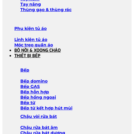
Tay nâng
Thùng gạo & thùng rác
Phụ kiện tủ áo
Linh kiện tủ áo
Móc treo quần áo
BỘ NỒI & XOONG CHẢO
THIẾT BỊ BẾP
Bếp
Bếp domino
Bếp GAS
Bếp hỗn hợp
Bếp hồng ngoại
Bếp từ
Bếp từ kết hợp hút mùi
Chậu vòi rửa bát
Chậu rửa bát âm
Chậu rửa bát dương