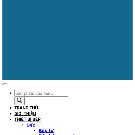
Tìm
kiếm
sản
TRANG CHỦ
phẩm
GIỚI THIỆU
THIẾT BỊ BẾP
Bếp
Bếp từ