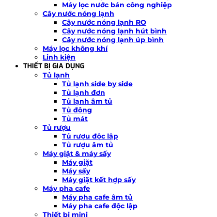
Máy lọc nước bán công nghiệp
Cây nước nóng lạnh
Cây nước nóng lạnh RO
Cây nước nóng lạnh hút bình
Cây nước nóng lạnh úp bình
Máy lọc không khí
Linh kiện
THIẾT BỊ GIA DỤNG
Tủ lạnh
Tủ lạnh side by side
Tủ lạnh đơn
Tủ lạnh âm tủ
Tủ đông
Tủ mát
Tủ rượu
Tủ rượu độc lập
Tủ rượu âm tủ
Máy giặt & máy sấy
Máy giặt
Máy sấy
Máy giặt kết hợp sấy
Máy pha cafe
Máy pha cafe âm tủ
Máy pha cafe độc lập
Thiết bị mini