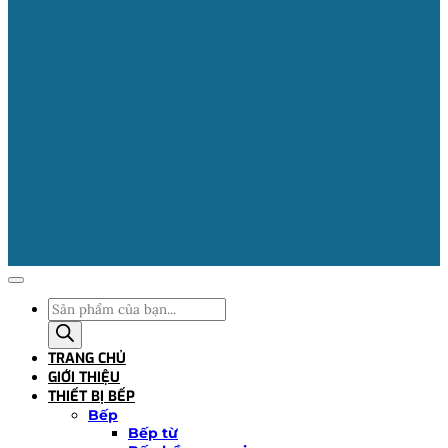
Tìm
kiếm
sản
TRANG CHỦ
phẩm
GIỚI THIỆU
THIẾT BỊ BẾP
Bếp
Bếp từ