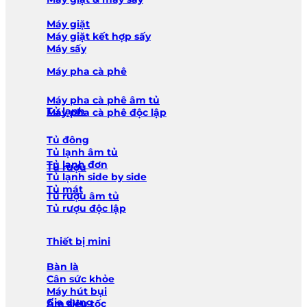
Máy giặt
Máy giặt kết hợp sấy
Máy sấy
Máy pha cà phê
Máy pha cà phê âm tủ
Tủ lạnh
Máy pha cà phê độc lập
Tủ đông
Tủ lạnh âm tủ
Tủ lạnh đơn
Tủ rượu
Tủ lạnh side by side
Tủ mát
Tủ rượu âm tủ
Tủ rượu độc lập
Thiết bị mini
Bàn là
Cân sức khỏe
Máy hút bụi
Gia dụng
Ấm siêu tốc