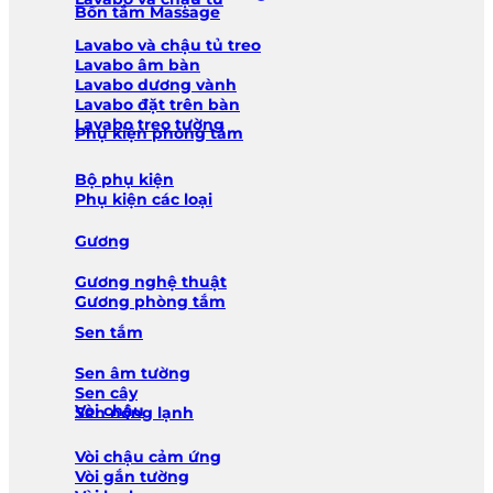
Bồn tắm Massage
Lavabo và chậu tủ treo
Lavabo âm bàn
Lavabo dương vành
Lavabo đặt trên bàn
Lavabo treo tường
Phụ kiện phòng tắm
Bộ phụ kiện
Phụ kiện các loại
Gương
Gương nghệ thuật
Gương phòng tắm
Sen tắm
Sen âm tường
Sen cây
Vòi chậu
Sen nóng lạnh
Vòi chậu cảm ứng
Vòi gắn tường