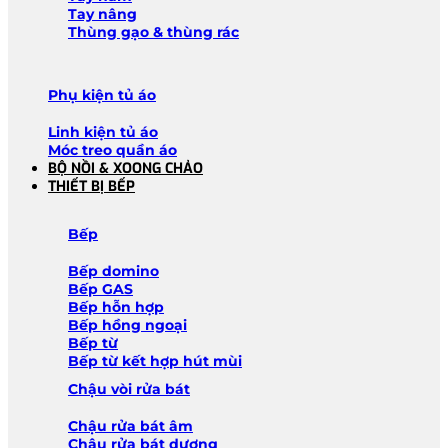
Tay nâng
Thùng gạo & thùng rác
Phụ kiện tủ áo
Linh kiện tủ áo
Móc treo quần áo
BỘ NỒI & XOONG CHẢO
THIẾT BỊ BẾP
Bếp
Bếp domino
Bếp GAS
Bếp hỗn hợp
Bếp hồng ngoại
Bếp từ
Bếp từ kết hợp hút mùi
Chậu vòi rửa bát
Chậu rửa bát âm
Chậu rửa bát dương