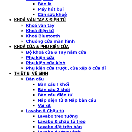
Bàn là
Máy hút bụi
Cân sức khoẻ
KHOÁ VÂN TAY & ĐIỆN TỬ
Khoá vân tay
Khoá điện tử
Khoá Bluetooth
Chuông cửa màn hình
KHOÁ CỬA & PHỤ KIỆN CỬA
Bộ khoá cửa & Tay nắm cửa
Phụ kiện cửa
Phụ kiện cửa kính
Phụ kiện cửa trượt , cửa xếp & cửa đi
THIẾT BỊ VỆ SINH
Bàn cầu
Bàn cầu 1 khối
Bàn cầu 2 khối
Bàn cầu điện tử
Nắp điện tử & Nắp bàn cầu
Vòi xịt
Lavabo & Chậu tủ
Lavabo treo tường
Lavabo & chậu tủ treo
Lavabo đặt trên bàn
Lavabo dương vành