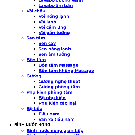
Lavabo âm bàn
Vòi chậu
Vòi nóng lạnh
Vòi lạnh
Vòi cảm ứng
Vòi gắn tường
Sen tắm
Sen cây
Sen nóng lạnh
Sen âm tường
Bồn tắm
Bồn tắm Massage
Bồn tắm không Massage
Gương
Gương nghệ thuật
Gương phòng tắm
Phụ kiện phòng tắm
Bộ phụ kiện
Phụ kiện các loại
Bệ tiểu
Tiểu nam
Van xả tiểu nam
BÌNH NƯỚC NÓNG
Bình nước nóng gián tiếp