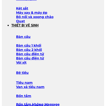
Két sắt
Máy xay & máy ép
Bộ nồi và xoong chảo
Quạt
THIẾT BỊ VỆ SINH
Bàn cầu
Bàn cầu 1 khối
Bàn cầu 2 khối
Bàn cầu điện tử
Bàn cầu điện tử
Vòi xịt
Bệ tiểu
Tiểu nam
Van xả tiểu nam
Bồn tắm
Bồn tắm không Massage
Lavabo và chậu tủ