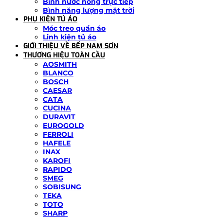
Bình nước nóng trực tiếp
Bình năng lượng mặt trời
PHỤ KIỆN TỦ ÁO
Móc treo quần áo
Linh kiện tủ áo
GIỚI THIỆU VỀ BẾP NAM SƠN
THƯƠNG HIỆU TOÀN CẦU
AOSMITH
BLANCO
BOSCH
CAESAR
CATA
CUCINA
DURAVIT
EUROGOLD
FERROLI
HAFELE
INAX
KAROFI
RAPIDO
SMEG
SOBISUNG
TEKA
TOTO
SHARP