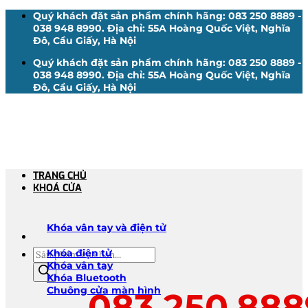
Bỏ
Quý khách đặt sản phẩm chính hãng: 083 250 8889 -
qua
038 948 8990. Địa chỉ: 55A Hoàng Quốc Việt, Nghĩa
nội
Đô, Cầu Giấy, Hà Nội
dung
Quý khách đặt sản phẩm chính hãng: 083 250 8889 -
038 948 8990. Địa chỉ: 55A Hoàng Quốc Việt, Nghĩa
Đô, Cầu Giấy, Hà Nội
TRANG CHỦ
KHOÁ CỬA
Khóa vân tay và điện tử
Tìm
Khóa điện tử
kiếm
Khóa vân tay
sản
Khóa Bluetooth
phẩm
Chuông cửa màn hình
083.250.888