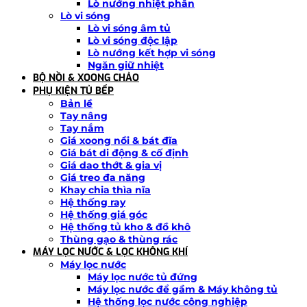
Lò nướng nhiệt phân
Lò vi sóng
Lò vi sóng âm tủ
Lò vi sóng độc lập
Lò nướng kết hợp vi sóng
Ngăn giữ nhiệt
BỘ NỒI & XOONG CHẢO
PHỤ KIỆN TỦ BẾP
Bản lề
Tay nâng
Tay nắm
Giá xoong nồi & bát đĩa
Giá bát di động & cố định
Giá dao thớt & gia vị
Giá treo đa năng
Khay chia thìa nĩa
Hệ thống ray
Hệ thống giá góc
Hệ thống tủ kho & đồ khô
Thùng gạo & thùng rác
MÁY LỌC NƯỚC & LỌC KHÔNG KHÍ
Máy lọc nước
Máy lọc nước tủ đứng
Máy lọc nước để gầm & Máy không tủ
Hệ thống lọc nước công nghiệp