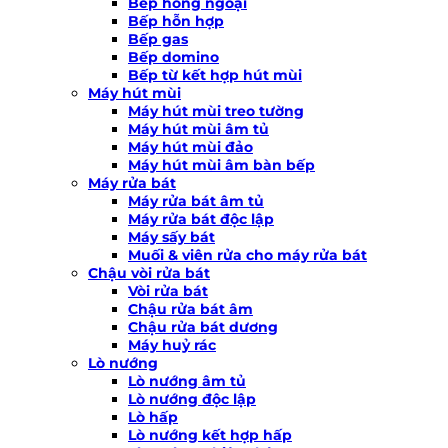
Bếp hồng ngoại
Bếp hỗn hợp
Bếp gas
Bếp domino
Bếp từ kết hợp hút mùi
Máy hút mùi
Máy hút mùi treo tường
Máy hút mùi âm tủ
Máy hút mùi đảo
Máy hút mùi âm bàn bếp
Máy rửa bát
Máy rửa bát âm tủ
Máy rửa bát độc lập
Máy sấy bát
Muối & viên rửa cho máy rửa bát
Chậu vòi rửa bát
Vòi rửa bát
Chậu rửa bát âm
Chậu rửa bát dương
Máy huỷ rác
Lò nướng
Lò nướng âm tủ
Lò nướng độc lập
Lò hấp
Lò nướng kết hợp hấp