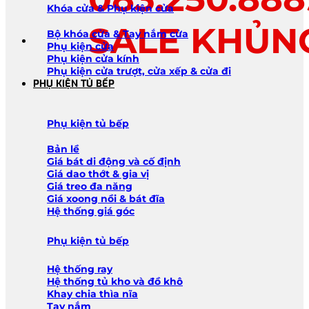
Khóa cửa & Phụ kiện cửa
SALE KHỦN
Bộ khóa cửa & Tay nắm cửa
Phụ kiện cửa
Phụ kiện cửa kính
Phụ kiện cửa trượt, cửa xếp & cửa đi
PHỤ KIỆN TỦ BẾP
Phụ kiện tủ bếp
Bản lề
Giá bát di động và cố định
Giá dao thớt & gia vị
Giá treo đa năng
Giá xoong nồi & bát đĩa
Hệ thống giá góc
Phụ kiện tủ bếp
Hệ thống ray
Hệ thống tủ kho và đồ khô
Khay chia thìa nĩa
Tay nắm