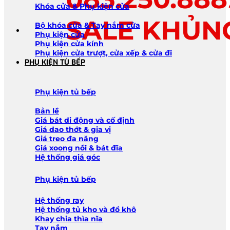
Khóa cửa & Phụ kiện cửa
SALE KHỦN
Bộ khóa cửa & Tay nắm cửa
Phụ kiện cửa
Phụ kiện cửa kính
Phụ kiện cửa trượt, cửa xếp & cửa đi
PHỤ KIỆN TỦ BẾP
Phụ kiện tủ bếp
Bản lề
Giá bát di động và cố định
Giá dao thớt & gia vị
Giá treo đa năng
Giá xoong nồi & bát đĩa
Hệ thống giá góc
Phụ kiện tủ bếp
Hệ thống ray
Hệ thống tủ kho và đồ khô
Khay chia thìa nĩa
Tay nắm