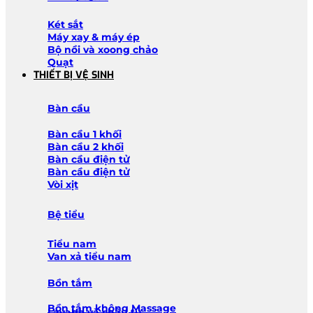
Két sắt
Máy xay & máy ép
Bộ nồi và xoong chảo
Quạt
THIẾT BỊ VỆ SINH
Bàn cầu
Bàn cầu 1 khối
Bàn cầu 2 khối
Bàn cầu điện tử
Bàn cầu điện tử
Vòi xịt
Bệ tiểu
Tiểu nam
Van xả tiểu nam
Bồn tắm
Bồn tắm không Massage
Lavabo và chậu tủ