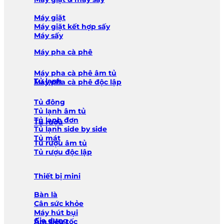
Máy giặt
Máy giặt kết hợp sấy
Máy sấy
Máy pha cà phê
Máy pha cà phê âm tủ
Tủ lạnh
Máy pha cà phê độc lập
Tủ đông
Tủ lạnh âm tủ
Tủ lạnh đơn
Tủ rượu
Tủ lạnh side by side
Tủ mát
Tủ rượu âm tủ
Tủ rượu độc lập
Thiết bị mini
Bàn là
Cân sức khỏe
Máy hút bụi
Gia dụng
Ấm siêu tốc