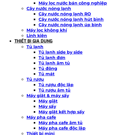
Máy lọc nước bán công nghiệp
Cây nước nóng lạnh
Cây nước nóng lạnh RO
Cây nước nóng lạnh hút bình
Cây nước nóng lạnh úp bình
Máy lọc không khí
Linh kiện
THIẾT BỊ GIA DỤNG
Tủ lạnh
Tủ lạnh side by side
Tủ lạnh đơn
Tủ lạnh âm tủ
Tủ đông
Tủ mát
Tủ rượu
Tủ rượu độc lập
Tủ rượu âm tủ
Máy giặt & máy sấy
Máy giặt
Máy sấy
Máy giặt kết hợp sấy
Máy pha cafe
Máy pha cafe âm tủ
Máy pha cafe độc lập
Thiết bị mini