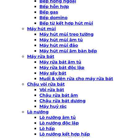
Bếp hồng ngoại
Bếp hỗn hợp
Bếp gas
Bếp domino
Bếp từ kết hợp hút mùi
Máy hút mùi
Máy hút mùi treo tường
Máy hút mùi âm tủ
Máy hút mùi đảo
Máy hút mùi âm bàn bếp
Máy rửa bát
Máy rửa bát âm tủ
Máy rửa bát độc lập
Máy sấy bát
Muối & viên rửa cho máy rửa bát
Chậu vòi rửa bát
Vòi rửa bát
Chậu rửa bát âm
Chậu rửa bát dương
Máy huỷ rác
Lò nướng
Lò nướng âm tủ
Lò nướng độc lập
Lò hấp
Lò nướng kết hợp hấp