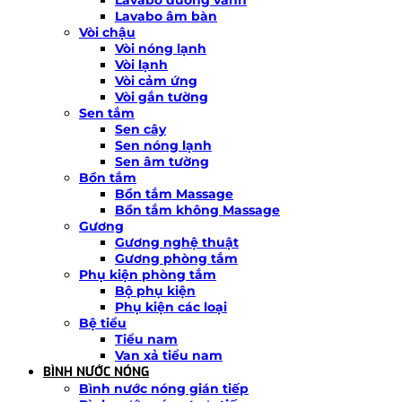
Lavabo âm bàn
Vòi chậu
Vòi nóng lạnh
Vòi lạnh
Vòi cảm ứng
Vòi gắn tường
Sen tắm
Sen cây
Sen nóng lạnh
Sen âm tường
Bồn tắm
Bồn tắm Massage
Bồn tắm không Massage
Gương
Gương nghệ thuật
Gương phòng tắm
Phụ kiện phòng tắm
Bộ phụ kiện
Phụ kiện các loại
Bệ tiểu
Tiểu nam
Van xả tiểu nam
BÌNH NƯỚC NÓNG
Bình nước nóng gián tiếp