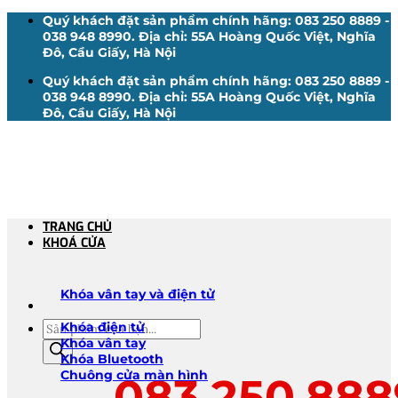
Bỏ
Quý khách đặt sản phẩm chính hãng: 083 250 8889 -
qua
038 948 8990. Địa chỉ: 55A Hoàng Quốc Việt, Nghĩa
nội
Đô, Cầu Giấy, Hà Nội
dung
Quý khách đặt sản phẩm chính hãng: 083 250 8889 -
038 948 8990. Địa chỉ: 55A Hoàng Quốc Việt, Nghĩa
Đô, Cầu Giấy, Hà Nội
TRANG CHỦ
KHOÁ CỬA
Khóa vân tay và điện tử
Tìm
Khóa điện tử
kiếm
Khóa vân tay
sản
Khóa Bluetooth
phẩm
Chuông cửa màn hình
083.250.888