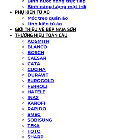
Bình nước nóng trực tiếp
Bình năng lượng mặt trời
PHỤ KIỆN TỦ ÁO
Móc treo quần áo
Linh kiện tủ áo
GIỚI THIỆU VỀ BẾP NAM SƠN
THƯƠNG HIỆU TOÀN CẦU
AOSMITH
BLANCO
BOSCH
CAESAR
CATA
CUCINA
DURAVIT
EUROGOLD
FERROLI
HAFELE
INAX
KAROFI
RAPIDO
SMEG
SOBISUNG
TEKA
TOTO
SHARP