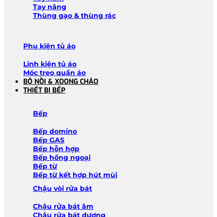
Tay nâng
Thùng gạo & thùng rác
Phụ kiện tủ áo
Linh kiện tủ áo
Móc treo quần áo
BỘ NỒI & XOONG CHẢO
THIẾT BỊ BẾP
Bếp
Bếp domino
Bếp GAS
Bếp hỗn hợp
Bếp hồng ngoại
Bếp từ
Bếp từ kết hợp hút mùi
Chậu vòi rửa bát
Chậu rửa bát âm
Chậu rửa bát dương