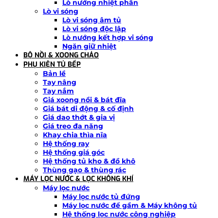
Lò nướng nhiệt phân
Lò vi sóng
Lò vi sóng âm tủ
Lò vi sóng độc lập
Lò nướng kết hợp vi sóng
Ngăn giữ nhiệt
BỘ NỒI & XOONG CHẢO
PHỤ KIỆN TỦ BẾP
Bản lề
Tay nâng
Tay nắm
Giá xoong nồi & bát đĩa
Giá bát di động & cố định
Giá dao thớt & gia vị
Giá treo đa năng
Khay chia thìa nĩa
Hệ thống ray
Hệ thống giá góc
Hệ thống tủ kho & đồ khô
Thùng gạo & thùng rác
MÁY LỌC NƯỚC & LỌC KHÔNG KHÍ
Máy lọc nước
Máy lọc nước tủ đứng
Máy lọc nước để gầm & Máy không tủ
Hệ thống lọc nước công nghiệp