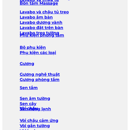
Bồn tắm Massage
Lavabo và chậu tủ treo
Lavabo âm bàn
Lavabo dương vành
Lavabo đặt trên bàn
Lavabo treo tường
Phụ kiện phòng tắm
Bộ phụ kiện
Phụ kiện các loại
Gương
Gương nghệ thuật
Gương phòng tắm
Sen tắm
Sen âm tường
Sen cây
Vòi chậu
Sen nóng lạnh
Vòi chậu cảm ứng
Vòi gắn tường