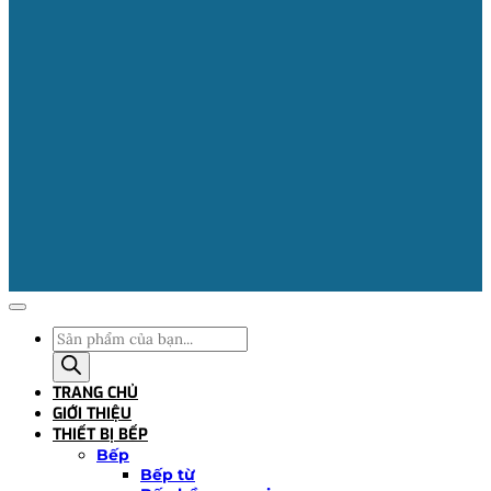
Tìm
kiếm
sản
TRANG CHỦ
phẩm
GIỚI THIỆU
THIẾT BỊ BẾP
Bếp
Bếp từ