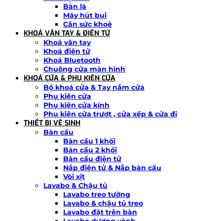
Bàn là
Máy hút bụi
Cân sức khoẻ
KHOÁ VÂN TAY & ĐIỆN TỬ
Khoá vân tay
Khoá điện tử
Khoá Bluetooth
Chuông cửa màn hình
KHOÁ CỬA & PHỤ KIỆN CỬA
Bộ khoá cửa & Tay nắm cửa
Phụ kiện cửa
Phụ kiện cửa kính
Phụ kiện cửa trượt , cửa xếp & cửa đi
THIẾT BỊ VỆ SINH
Bàn cầu
Bàn cầu 1 khối
Bàn cầu 2 khối
Bàn cầu điện tử
Nắp điện tử & Nắp bàn cầu
Vòi xịt
Lavabo & Chậu tủ
Lavabo treo tường
Lavabo & chậu tủ treo
Lavabo đặt trên bàn
Lavabo dương vành