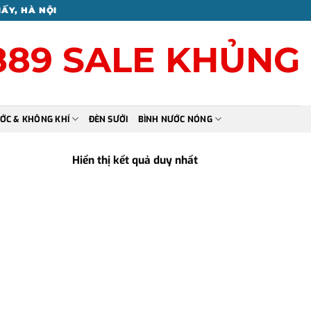
IẤY, HÀ NỘI
8889 SALE KHỦNG
ỚC & KHÔNG KHÍ
ĐÈN SƯỞI
BÌNH NƯỚC NÓNG
Hiển thị kết quả duy nhất