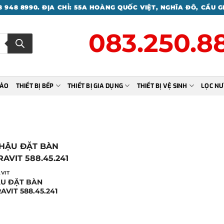
 948 8990. ĐỊA CHỈ: 55A HOÀNG QUỐC VIỆT, NGHĨA ĐÔ, CẦU G
083.250.
HẢO
THIẾT BỊ BẾP
THIẾT BỊ GIA DỤNG
THIẾT BỊ VỆ SINH
LỌC NƯ
VIT
U ĐẶT BÀN
AVIT 588.45.241