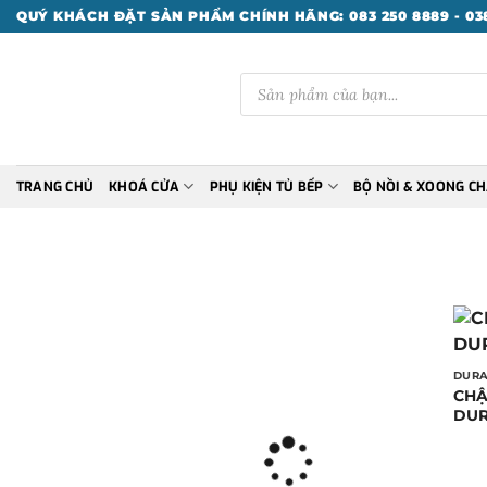
Bỏ
QUÝ KHÁCH ĐẶT SẢN PHẨM CHÍNH HÃNG: 083 250 8889 - 038
qua
nội
Tìm
dung
kiếm
sản
phẩm
TRANG CHỦ
KHOÁ CỬA
PHỤ KIỆN TỦ BẾP
BỘ NỒI & XOONG C
DURA
CHẬ
DUR