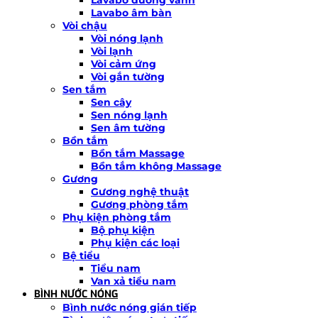
Lavabo âm bàn
Vòi chậu
Vòi nóng lạnh
Vòi lạnh
Vòi cảm ứng
Vòi gắn tường
Sen tắm
Sen cây
Sen nóng lạnh
Sen âm tường
Bồn tắm
Bồn tắm Massage
Bồn tắm không Massage
Gương
Gương nghệ thuật
Gương phòng tắm
Phụ kiện phòng tắm
Bộ phụ kiện
Phụ kiện các loại
Bệ tiểu
Tiểu nam
Van xả tiểu nam
BÌNH NƯỚC NÓNG
Bình nước nóng gián tiếp