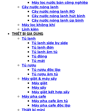
Máy lọc nước bán công nghiệp
Cây nước nóng lạnh
Cây nước nóng lạnh RO
Cây nước nóng lạnh hút bình
Cây nước nóng lạnh úp bình
Máy lọc không khí
Linh kiện
THIẾT BỊ GIA DỤNG
Tủ lạnh
Tủ lạnh side by side
Tủ lạnh đơn
Tủ lạnh âm tủ
Tủ đông
Tủ mát
Tủ rượu
Tủ rượu độc lập
Tủ rượu âm tủ
Máy giặt & máy sấy
Máy giặt
Máy sấy
Máy giặt kết hợp sấy
Máy pha cafe
Máy pha cafe âm tủ
Máy pha cafe độc lập
Thiết bị mini