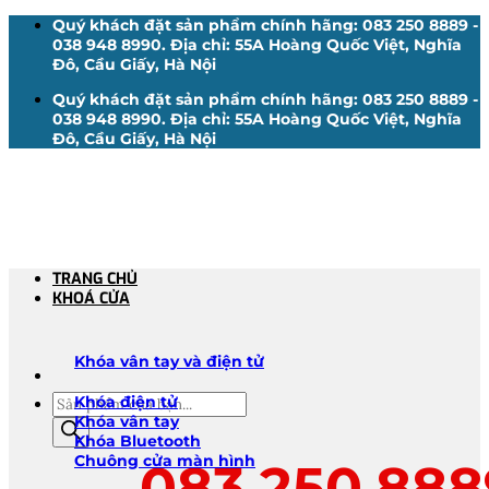
Bỏ
Quý khách đặt sản phẩm chính hãng: 083 250 8889 -
qua
038 948 8990. Địa chỉ: 55A Hoàng Quốc Việt, Nghĩa
nội
Đô, Cầu Giấy, Hà Nội
dung
Quý khách đặt sản phẩm chính hãng: 083 250 8889 -
038 948 8990. Địa chỉ: 55A Hoàng Quốc Việt, Nghĩa
Đô, Cầu Giấy, Hà Nội
TRANG CHỦ
KHOÁ CỬA
Khóa vân tay và điện tử
Tìm
Khóa điện tử
kiếm
Khóa vân tay
sản
Khóa Bluetooth
phẩm
Chuông cửa màn hình
083.250.888