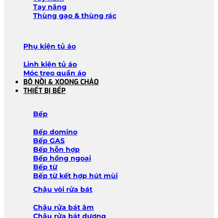
Tay nâng
Thùng gạo & thùng rác
Phụ kiện tủ áo
Linh kiện tủ áo
Móc treo quần áo
BỘ NỒI & XOONG CHẢO
THIẾT BỊ BẾP
Bếp
Bếp domino
Bếp GAS
Bếp hỗn hợp
Bếp hồng ngoại
Bếp từ
Bếp từ kết hợp hút mùi
Chậu vòi rửa bát
Chậu rửa bát âm
Chậu rửa bát dương