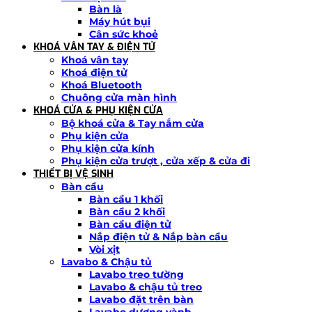
Bàn là
Máy hút bụi
Cân sức khoẻ
KHOÁ VÂN TAY & ĐIỆN TỬ
Khoá vân tay
Khoá điện tử
Khoá Bluetooth
Chuông cửa màn hình
KHOÁ CỬA & PHỤ KIỆN CỬA
Bộ khoá cửa & Tay nắm cửa
Phụ kiện cửa
Phụ kiện cửa kính
Phụ kiện cửa trượt , cửa xếp & cửa đi
THIẾT BỊ VỆ SINH
Bàn cầu
Bàn cầu 1 khối
Bàn cầu 2 khối
Bàn cầu điện tử
Nắp điện tử & Nắp bàn cầu
Vòi xịt
Lavabo & Chậu tủ
Lavabo treo tường
Lavabo & chậu tủ treo
Lavabo đặt trên bàn
Lavabo dương vành