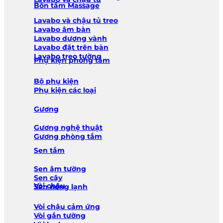
Bồn tắm Massage
Lavabo và chậu tủ treo
Lavabo âm bàn
Lavabo dương vành
Lavabo đặt trên bàn
Lavabo treo tường
Phụ kiện phòng tắm
Bộ phụ kiện
Phụ kiện các loại
Gương
Gương nghệ thuật
Gương phòng tắm
Sen tắm
Sen âm tường
Sen cây
Vòi chậu
Sen nóng lạnh
Vòi chậu cảm ứng
Vòi gắn tường