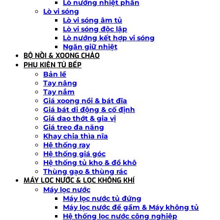
Lò nướng nhiệt phân
Lò vi sóng
Lò vi sóng âm tủ
Lò vi sóng độc lập
Lò nướng kết hợp vi sóng
Ngăn giữ nhiệt
BỘ NỒI & XOONG CHẢO
PHỤ KIỆN TỦ BẾP
Bản lề
Tay nâng
Tay nắm
Giá xoong nồi & bát đĩa
Giá bát di động & cố định
Giá dao thớt & gia vị
Giá treo đa năng
Khay chia thìa nĩa
Hệ thống ray
Hệ thống giá góc
Hệ thống tủ kho & đồ khô
Thùng gạo & thùng rác
MÁY LỌC NƯỚC & LỌC KHÔNG KHÍ
Máy lọc nước
Máy lọc nước tủ đứng
Máy lọc nước để gầm & Máy không tủ
Hệ thống lọc nước công nghiệp