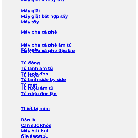
Máy giặt
Máy giặt kết hợp sấy
Máy sấy
Máy pha cà phê
Máy pha cà phê âm tủ
Tủ lạnh
Máy pha cà phê độc lập
Tủ đông
Tủ lạnh âm tủ
Tủ lạnh đơn
Tủ rượu
Tủ lạnh side by side
Tủ mát
Tủ rượu âm tủ
Tủ rượu độc lập
Thiết bị mini
Bàn là
Cân sức khỏe
Máy hút bụi
Gia dụng
Ấm siêu tốc