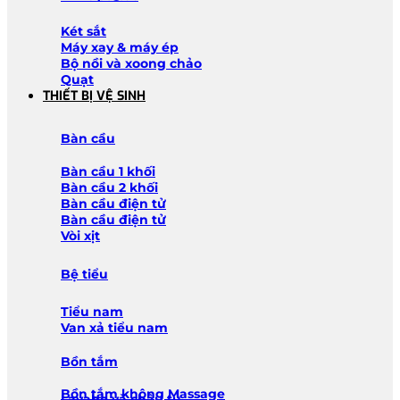
Két sắt
Máy xay & máy ép
Bộ nồi và xoong chảo
Quạt
THIẾT BỊ VỆ SINH
Bàn cầu
Bàn cầu 1 khối
Bàn cầu 2 khối
Bàn cầu điện tử
Bàn cầu điện tử
Vòi xịt
Bệ tiểu
Tiểu nam
Van xả tiểu nam
Bồn tắm
Bồn tắm không Massage
Lavabo và chậu tủ