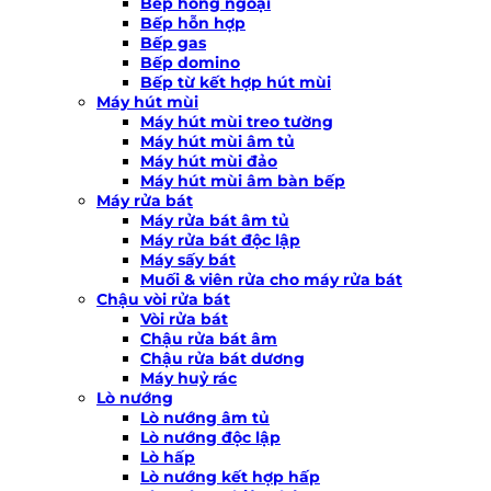
Bếp hồng ngoại
Bếp hỗn hợp
Bếp gas
Bếp domino
Bếp từ kết hợp hút mùi
Máy hút mùi
Máy hút mùi treo tường
Máy hút mùi âm tủ
Máy hút mùi đảo
Máy hút mùi âm bàn bếp
Máy rửa bát
Máy rửa bát âm tủ
Máy rửa bát độc lập
Máy sấy bát
Muối & viên rửa cho máy rửa bát
Chậu vòi rửa bát
Vòi rửa bát
Chậu rửa bát âm
Chậu rửa bát dương
Máy huỷ rác
Lò nướng
Lò nướng âm tủ
Lò nướng độc lập
Lò hấp
Lò nướng kết hợp hấp