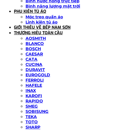
Bình nước nóng trực tiếp
Bình năng lượng mặt trời
PHỤ KIỆN TỦ ÁO
Móc treo quần áo
Linh kiện tủ áo
GIỚI THIỆU VỀ BẾP NAM SƠN
THƯƠNG HIỆU TOÀN CẦU
AOSMITH
BLANCO
BOSCH
CAESAR
CATA
CUCINA
DURAVIT
EUROGOLD
FERROLI
HAFELE
INAX
KAROFI
RAPIDO
SMEG
SOBISUNG
TEKA
TOTO
SHARP