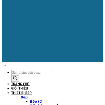
Tìm
kiếm
sản
TRANG CHỦ
phẩm
GIỚI THIỆU
THIẾT BỊ BẾP
Bếp
Bếp từ