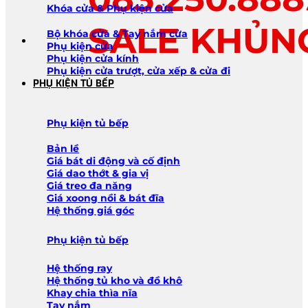
Khóa cửa & Phụ kiện cửa
SALE KHỦN
Bộ khóa cửa & Tay nắm cửa
Phụ kiện cửa
Phụ kiện cửa kính
Phụ kiện cửa trượt, cửa xếp & cửa đi
PHỤ KIỆN TỦ BẾP
Phụ kiện tủ bếp
Bản lề
Giá bát di động và cố định
Giá dao thớt & gia vị
Giá treo đa năng
Giá xoong nồi & bát đĩa
Hệ thống giá góc
Phụ kiện tủ bếp
Hệ thống ray
Hệ thống tủ kho và đồ khô
Khay chia thìa nĩa
Tay nắm