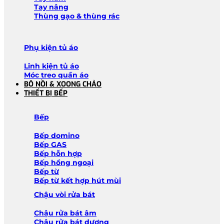
Tay nâng
Thùng gạo & thùng rác
Phụ kiện tủ áo
Linh kiện tủ áo
Móc treo quần áo
BỘ NỒI & XOONG CHẢO
THIẾT BỊ BẾP
Bếp
Bếp domino
Bếp GAS
Bếp hỗn hợp
Bếp hồng ngoại
Bếp từ
Bếp từ kết hợp hút mùi
Chậu vòi rửa bát
Chậu rửa bát âm
Chậu rửa bát dương