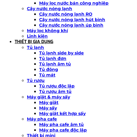
Máy lọc nước bán công nghiệp
Cây nước nóng lạnh
Cây nước nóng lạnh RO
Cây nước nóng lạnh hút bình
Cây nước nóng lạnh úp bình
Máy lọc không khí
Linh kiện
THIẾT BỊ GIA DỤNG
Tủ lạnh
Tủ lạnh side by side
Tủ lạnh đơn
Tủ lạnh âm tủ
Tủ đông
Tủ mát
Tủ rượu
Tủ rượu độc lập
Tủ rượu âm tủ
Máy giặt & máy sấy
Máy giặt
Máy sấy
Máy giặt kết hợp sấy
Máy pha cafe
Máy pha cafe âm tủ
Máy pha cafe độc lập
Thiết bị mini