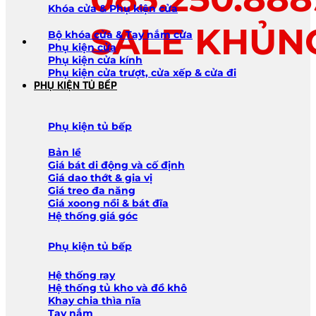
Khóa cửa & Phụ kiện cửa
SALE KHỦN
Bộ khóa cửa & Tay nắm cửa
Phụ kiện cửa
Phụ kiện cửa kính
Phụ kiện cửa trượt, cửa xếp & cửa đi
PHỤ KIỆN TỦ BẾP
Phụ kiện tủ bếp
Bản lề
Giá bát di động và cố định
Giá dao thớt & gia vị
Giá treo đa năng
Giá xoong nồi & bát đĩa
Hệ thống giá góc
Phụ kiện tủ bếp
Hệ thống ray
Hệ thống tủ kho và đồ khô
Khay chia thìa nĩa
Tay nắm