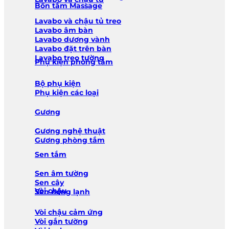
Bồn tắm Massage
Lavabo và chậu tủ treo
Lavabo âm bàn
Lavabo dương vành
Lavabo đặt trên bàn
Lavabo treo tường
Phụ kiện phòng tắm
Bộ phụ kiện
Phụ kiện các loại
Gương
Gương nghệ thuật
Gương phòng tắm
Sen tắm
Sen âm tường
Sen cây
Vòi chậu
Sen nóng lạnh
Vòi chậu cảm ứng
Vòi gắn tường