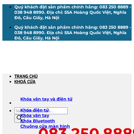
Bỏ
Quý khách đặt sản phẩm chính hãng: 083 250 8889 -
qua
038 948 8990. Địa chỉ: 55A Hoàng Quốc Việt, Nghĩa
nội
Đô, Cầu Giấy, Hà Nội
dung
Quý khách đặt sản phẩm chính hãng: 083 250 8889 -
038 948 8990. Địa chỉ: 55A Hoàng Quốc Việt, Nghĩa
Đô, Cầu Giấy, Hà Nội
TRANG CHỦ
KHOÁ CỬA
Khóa vân tay và điện tử
Tìm
Khóa điện tử
kiếm
Khóa vân tay
sản
Khóa Bluetooth
phẩm
Chuông cửa màn hình
083.250.888