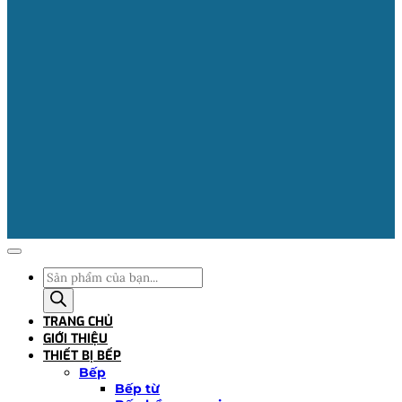
Tìm
kiếm
sản
TRANG CHỦ
phẩm
GIỚI THIỆU
THIẾT BỊ BẾP
Bếp
Bếp từ