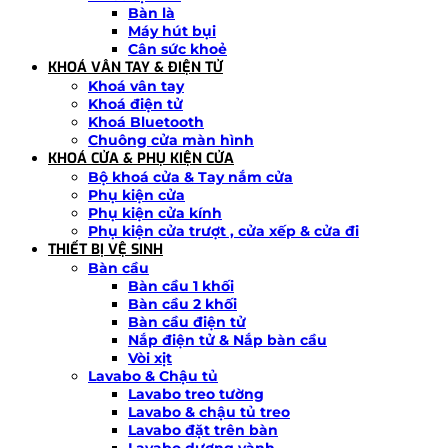
Bàn là
Máy hút bụi
Cân sức khoẻ
KHOÁ VÂN TAY & ĐIỆN TỬ
Khoá vân tay
Khoá điện tử
Khoá Bluetooth
Chuông cửa màn hình
KHOÁ CỬA & PHỤ KIỆN CỬA
Bộ khoá cửa & Tay nắm cửa
Phụ kiện cửa
Phụ kiện cửa kính
Phụ kiện cửa trượt , cửa xếp & cửa đi
THIẾT BỊ VỆ SINH
Bàn cầu
Bàn cầu 1 khối
Bàn cầu 2 khối
Bàn cầu điện tử
Nắp điện tử & Nắp bàn cầu
Vòi xịt
Lavabo & Chậu tủ
Lavabo treo tường
Lavabo & chậu tủ treo
Lavabo đặt trên bàn
Lavabo dương vành