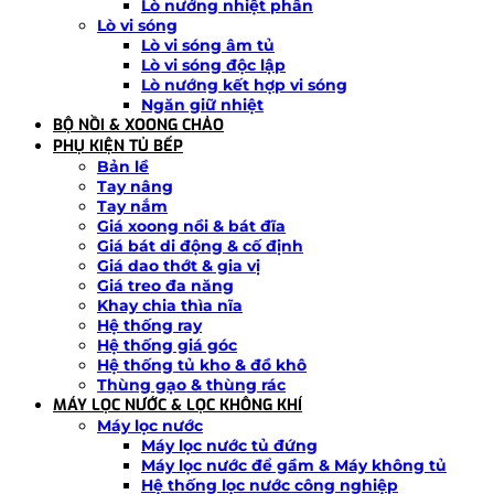
Lò nướng nhiệt phân
Lò vi sóng
Lò vi sóng âm tủ
Lò vi sóng độc lập
Lò nướng kết hợp vi sóng
Ngăn giữ nhiệt
BỘ NỒI & XOONG CHẢO
PHỤ KIỆN TỦ BẾP
Bản lề
Tay nâng
Tay nắm
Giá xoong nồi & bát đĩa
Giá bát di động & cố định
Giá dao thớt & gia vị
Giá treo đa năng
Khay chia thìa nĩa
Hệ thống ray
Hệ thống giá góc
Hệ thống tủ kho & đồ khô
Thùng gạo & thùng rác
MÁY LỌC NƯỚC & LỌC KHÔNG KHÍ
Máy lọc nước
Máy lọc nước tủ đứng
Máy lọc nước để gầm & Máy không tủ
Hệ thống lọc nước công nghiệp