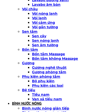
Lavabo âm bàn
Vòi chậu
Vòi nóng lạnh
Vòi lạnh
Vòi cảm ứng
Vòi gắn tường
Sen tắm
Sen cây
Sen nóng lạnh
Sen âm tường
Bồn tắm
Bồn tắm Massage
Bồn tắm không Massage
Gương
Gương nghệ thuật
Gương phòng tắm
Phụ kiện phòng tắm
Bộ phụ kiện
Phụ kiện các loại
Bệ tiểu
Tiểu nam
Van xả tiểu nam
BÌNH NƯỚC NÓNG
Bình nước nóng gián tiếp