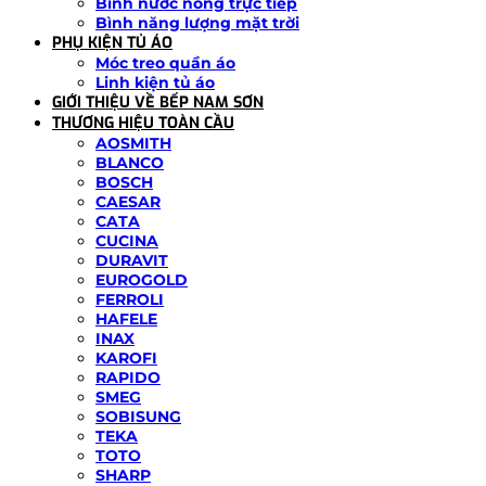
Bình nước nóng trực tiếp
Bình năng lượng mặt trời
PHỤ KIỆN TỦ ÁO
Móc treo quần áo
Linh kiện tủ áo
GIỚI THIỆU VỀ BẾP NAM SƠN
THƯƠNG HIỆU TOÀN CẦU
AOSMITH
BLANCO
BOSCH
CAESAR
CATA
CUCINA
DURAVIT
EUROGOLD
FERROLI
HAFELE
INAX
KAROFI
RAPIDO
SMEG
SOBISUNG
TEKA
TOTO
SHARP