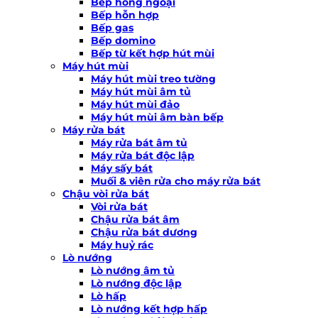
Bếp hồng ngoại
Bếp hỗn hợp
Bếp gas
Bếp domino
Bếp từ kết hợp hút mùi
Máy hút mùi
Máy hút mùi treo tường
Máy hút mùi âm tủ
Máy hút mùi đảo
Máy hút mùi âm bàn bếp
Máy rửa bát
Máy rửa bát âm tủ
Máy rửa bát độc lập
Máy sấy bát
Muối & viên rửa cho máy rửa bát
Chậu vòi rửa bát
Vòi rửa bát
Chậu rửa bát âm
Chậu rửa bát dương
Máy huỷ rác
Lò nướng
Lò nướng âm tủ
Lò nướng độc lập
Lò hấp
Lò nướng kết hợp hấp