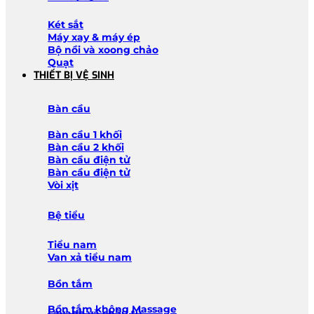
Két sắt
Máy xay & máy ép
Bộ nồi và xoong chảo
Quạt
THIẾT BỊ VỆ SINH
Bàn cầu
Bàn cầu 1 khối
Bàn cầu 2 khối
Bàn cầu điện tử
Bàn cầu điện tử
Vòi xịt
Bệ tiểu
Tiểu nam
Van xả tiểu nam
Bồn tắm
Bồn tắm không Massage
Lavabo và chậu tủ