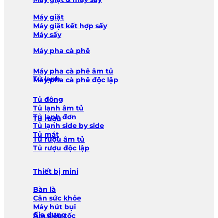
Máy giặt
Máy giặt kết hợp sấy
Máy sấy
Máy pha cà phê
Máy pha cà phê âm tủ
Tủ lạnh
Máy pha cà phê độc lập
Tủ đông
Tủ lạnh âm tủ
Tủ lạnh đơn
Tủ rượu
Tủ lạnh side by side
Tủ mát
Tủ rượu âm tủ
Tủ rượu độc lập
Thiết bị mini
Bàn là
Cân sức khỏe
Máy hút bụi
Gia dụng
Ấm siêu tốc