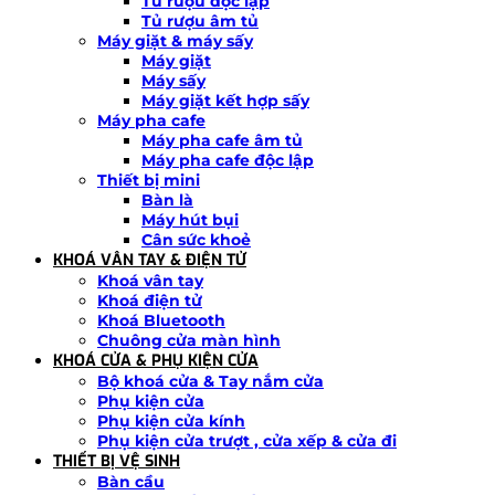
Tủ rượu độc lập
Tủ rượu âm tủ
Máy giặt & máy sấy
Máy giặt
Máy sấy
Máy giặt kết hợp sấy
Máy pha cafe
Máy pha cafe âm tủ
Máy pha cafe độc lập
Thiết bị mini
Bàn là
Máy hút bụi
Cân sức khoẻ
KHOÁ VÂN TAY & ĐIỆN TỬ
Khoá vân tay
Khoá điện tử
Khoá Bluetooth
Chuông cửa màn hình
KHOÁ CỬA & PHỤ KIỆN CỬA
Bộ khoá cửa & Tay nắm cửa
Phụ kiện cửa
Phụ kiện cửa kính
Phụ kiện cửa trượt , cửa xếp & cửa đi
THIẾT BỊ VỆ SINH
Bàn cầu