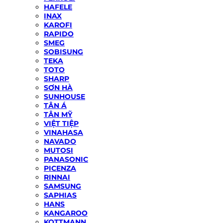
HAFELE
INAX
KAROFI
RAPIDO
SMEG
SOBISUNG
TEKA
TOTO
SHARP
SƠN HÀ
SUNHOUSE
TÂN Á
TÂN MỸ
VIỆT TIỆP
VINAHASA
NAVADO
MUTOSI
PANASONIC
PICENZA
RINNAI
SAMSUNG
SAPHIAS
HANS
KANGAROO
KOTTMANN