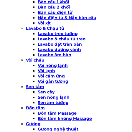
Bàn cầu 1 khối
Bàn cầu 2 khối
Bàn cầu điện tử
Nắp điện tử & Nắp bàn cầu
Vòi xịt
Lavabo & Chậu tủ
Lavabo treo tường
Lavabo & chậu tủ treo
Lavabo đặt trên bàn
Lavabo dương vành
Lavabo âm bàn
Vòi chậu
Vòi nóng lạnh
Vòi lạnh
Vòi cảm ứng
Vòi gắn tường
Sen tắm
Sen cây
Sen nóng lạnh
Sen âm tường
Bồn tắm
Bồn tắm Massage
Bồn tắm không Massage
Gương
Gương nghệ thuật