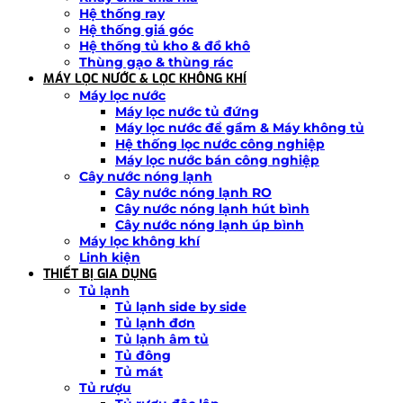
Hệ thống ray
Hệ thống giá góc
Hệ thống tủ kho & đồ khô
Thùng gạo & thùng rác
MÁY LỌC NƯỚC & LỌC KHÔNG KHÍ
Máy lọc nước
Máy lọc nước tủ đứng
Máy lọc nước để gầm & Máy không tủ
Hệ thống lọc nước công nghiệp
Máy lọc nước bán công nghiệp
Cây nước nóng lạnh
Cây nước nóng lạnh RO
Cây nước nóng lạnh hút bình
Cây nước nóng lạnh úp bình
Máy lọc không khí
Linh kiện
THIẾT BỊ GIA DỤNG
Tủ lạnh
Tủ lạnh side by side
Tủ lạnh đơn
Tủ lạnh âm tủ
Tủ đông
Tủ mát
Tủ rượu