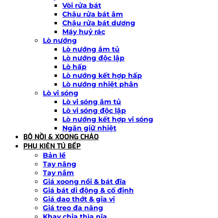
Vòi rửa bát
Chậu rửa bát âm
Chậu rửa bát dương
Máy huỷ rác
Lò nướng
Lò nướng âm tủ
Lò nướng độc lập
Lò hấp
Lò nướng kết hợp hấp
Lò nướng nhiệt phân
Lò vi sóng
Lò vi sóng âm tủ
Lò vi sóng độc lập
Lò nướng kết hợp vi sóng
Ngăn giữ nhiệt
BỘ NỒI & XOONG CHẢO
PHỤ KIỆN TỦ BẾP
Bản lề
Tay nâng
Tay nắm
Giá xoong nồi & bát đĩa
Giá bát di động & cố định
Giá dao thớt & gia vị
Giá treo đa năng
Khay chia thìa nĩa