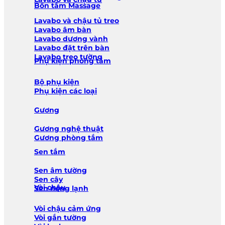
Bồn tắm Massage
Lavabo và chậu tủ treo
Lavabo âm bàn
Lavabo dương vành
Lavabo đặt trên bàn
Lavabo treo tường
Phụ kiện phòng tắm
Bộ phụ kiện
Phụ kiện các loại
Gương
Gương nghệ thuật
Gương phòng tắm
Sen tắm
Sen âm tường
Sen cây
Vòi chậu
Sen nóng lạnh
Vòi chậu cảm ứng
Vòi gắn tường