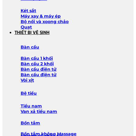
Két sắt
Máy xay & máy ép
Bộ nồi và xoong chảo
Quạt
THIẾT BỊ VỆ SINH
Bàn cầu
Bàn cầu 1 khối
Bàn cầu 2 khối
Bàn cầu điện tử
Bàn cầu điện tử
Vòi xịt
Bệ tiểu
Tiểu nam
Van xả tiểu nam
Bồn tắm
Bồn tắm không Massage
Lavabo và chậu tủ