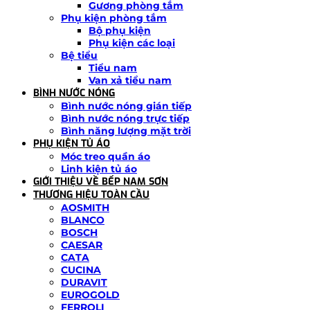
Gương phòng tắm
Phụ kiện phòng tắm
Bộ phụ kiện
Phụ kiện các loại
Bệ tiểu
Tiểu nam
Van xả tiểu nam
BÌNH NƯỚC NÓNG
Bình nước nóng gián tiếp
Bình nước nóng trực tiếp
Bình năng lượng mặt trời
PHỤ KIỆN TỦ ÁO
Móc treo quần áo
Linh kiện tủ áo
GIỚI THIỆU VỀ BẾP NAM SƠN
THƯƠNG HIỆU TOÀN CẦU
AOSMITH
BLANCO
BOSCH
CAESAR
CATA
CUCINA
DURAVIT
EUROGOLD
FERROLI