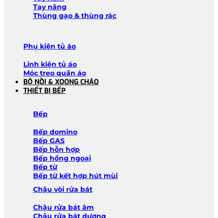
Tay nâng
Thùng gạo & thùng rác
Phụ kiện tủ áo
Linh kiện tủ áo
Móc treo quần áo
BỘ NỒI & XOONG CHẢO
THIẾT BỊ BẾP
Bếp
Bếp domino
Bếp GAS
Bếp hỗn hợp
Bếp hồng ngoại
Bếp từ
Bếp từ kết hợp hút mùi
Chậu vòi rửa bát
Chậu rửa bát âm
Chậu rửa bát dương