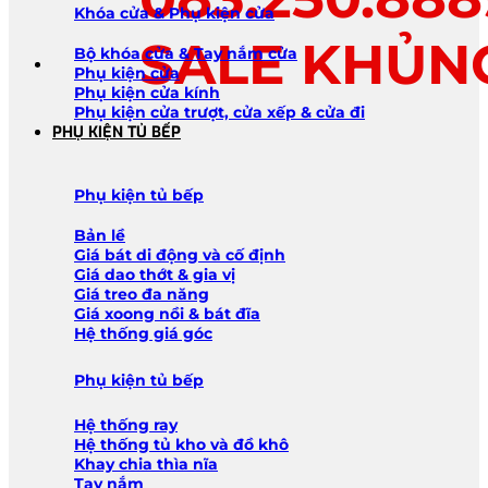
Khóa cửa & Phụ kiện cửa
SALE KHỦN
Bộ khóa cửa & Tay nắm cửa
Phụ kiện cửa
Phụ kiện cửa kính
Phụ kiện cửa trượt, cửa xếp & cửa đi
PHỤ KIỆN TỦ BẾP
Phụ kiện tủ bếp
Bản lề
Giá bát di động và cố định
Giá dao thớt & gia vị
Giá treo đa năng
Giá xoong nồi & bát đĩa
Hệ thống giá góc
Phụ kiện tủ bếp
Hệ thống ray
Hệ thống tủ kho và đồ khô
Khay chia thìa nĩa
Tay nắm