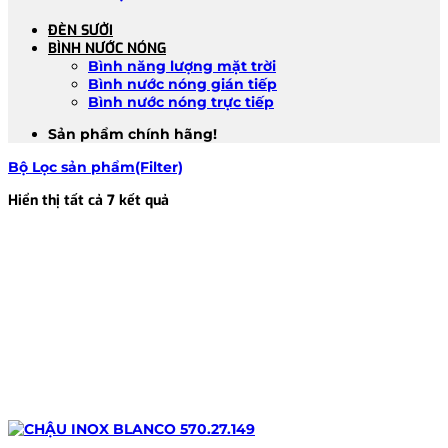
ĐÈN SƯỞI
BÌNH NƯỚC NÓNG
Bình năng lượng mặt trời
Bình nước nóng gián tiếp
Bình nước nóng trực tiếp
Sản phẩm chính hãng!
Bộ Lọc sản phẩm(Filter)
Đã
Hiển thị tất cả 7 kết quả
sắp
xếp
theo
mới
nhất