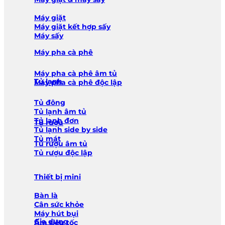
Máy giặt
Máy giặt kết hợp sấy
Máy sấy
Máy pha cà phê
Máy pha cà phê âm tủ
Tủ lạnh
Máy pha cà phê độc lập
Tủ đông
Tủ lạnh âm tủ
Tủ lạnh đơn
Tủ rượu
Tủ lạnh side by side
Tủ mát
Tủ rượu âm tủ
Tủ rượu độc lập
Thiết bị mini
Bàn là
Cân sức khỏe
Máy hút bụi
Gia dụng
Ấm siêu tốc