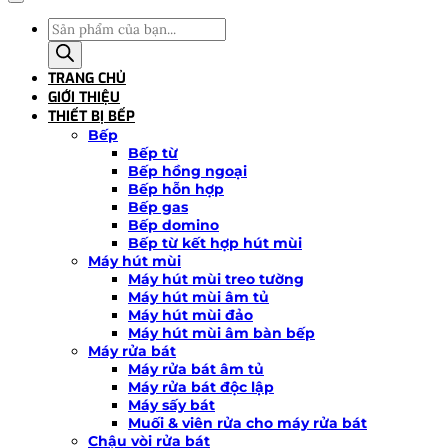
Tìm
kiếm
sản
TRANG CHỦ
phẩm
GIỚI THIỆU
THIẾT BỊ BẾP
Bếp
Bếp từ
Bếp hồng ngoại
Bếp hỗn hợp
Bếp gas
Bếp domino
Bếp từ kết hợp hút mùi
Máy hút mùi
Máy hút mùi treo tường
Máy hút mùi âm tủ
Máy hút mùi đảo
Máy hút mùi âm bàn bếp
Máy rửa bát
Máy rửa bát âm tủ
Máy rửa bát độc lập
Máy sấy bát
Muối & viên rửa cho máy rửa bát
Chậu vòi rửa bát