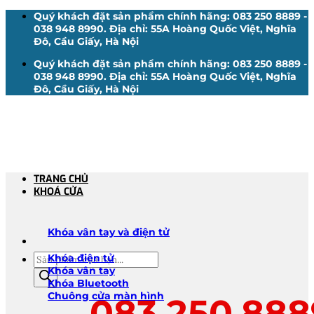
Bỏ
Quý khách đặt sản phẩm chính hãng: 083 250 8889 -
qua
038 948 8990. Địa chỉ: 55A Hoàng Quốc Việt, Nghĩa
nội
Đô, Cầu Giấy, Hà Nội
dung
Quý khách đặt sản phẩm chính hãng: 083 250 8889 -
038 948 8990. Địa chỉ: 55A Hoàng Quốc Việt, Nghĩa
Đô, Cầu Giấy, Hà Nội
TRANG CHỦ
KHOÁ CỬA
Khóa vân tay và điện tử
Tìm
Khóa điện tử
kiếm
Khóa vân tay
sản
Khóa Bluetooth
phẩm
Chuông cửa màn hình
083.250.888