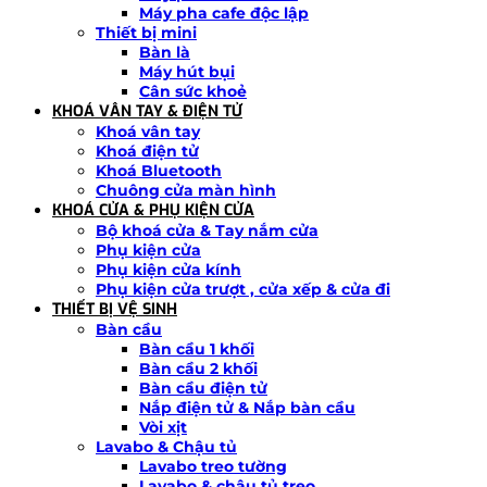
Máy pha cafe độc lập
Thiết bị mini
Bàn là
Máy hút bụi
Cân sức khoẻ
KHOÁ VÂN TAY & ĐIỆN TỬ
Khoá vân tay
Khoá điện tử
Khoá Bluetooth
Chuông cửa màn hình
KHOÁ CỬA & PHỤ KIỆN CỬA
Bộ khoá cửa & Tay nắm cửa
Phụ kiện cửa
Phụ kiện cửa kính
Phụ kiện cửa trượt , cửa xếp & cửa đi
THIẾT BỊ VỆ SINH
Bàn cầu
Bàn cầu 1 khối
Bàn cầu 2 khối
Bàn cầu điện tử
Nắp điện tử & Nắp bàn cầu
Vòi xịt
Lavabo & Chậu tủ
Lavabo treo tường
Lavabo & chậu tủ treo