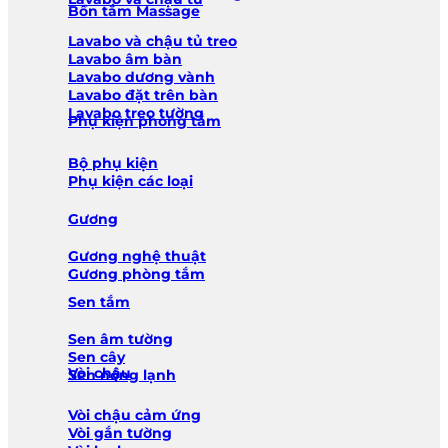
Bồn tắm Massage
Lavabo và chậu tủ treo
Lavabo âm bàn
Lavabo dương vành
Lavabo đặt trên bàn
Lavabo treo tường
Phụ kiện phòng tắm
Bộ phụ kiện
Phụ kiện các loại
Gương
Gương nghệ thuật
Gương phòng tắm
Sen tắm
Sen âm tường
Sen cây
Vòi chậu
Sen nóng lạnh
Vòi chậu cảm ứng
Vòi gắn tường