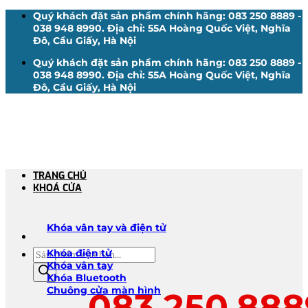
Bỏ
Quý khách đặt sản phẩm chính hãng: 083 250 8889 -
qua
038 948 8990. Địa chỉ: 55A Hoàng Quốc Việt, Nghĩa
nội
Đô, Cầu Giấy, Hà Nội
dung
Quý khách đặt sản phẩm chính hãng: 083 250 8889 -
038 948 8990. Địa chỉ: 55A Hoàng Quốc Việt, Nghĩa
Đô, Cầu Giấy, Hà Nội
TRANG CHỦ
KHOÁ CỬA
Khóa vân tay và điện tử
Tìm
Khóa điện tử
kiếm
Khóa vân tay
sản
Khóa Bluetooth
phẩm
Chuông cửa màn hình
083.250.888