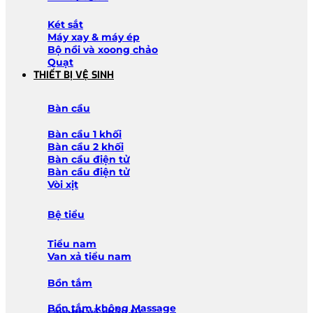
Két sắt
Máy xay & máy ép
Bộ nồi và xoong chảo
Quạt
THIẾT BỊ VỆ SINH
Bàn cầu
Bàn cầu 1 khối
Bàn cầu 2 khối
Bàn cầu điện tử
Bàn cầu điện tử
Vòi xịt
Bệ tiểu
Tiểu nam
Van xả tiểu nam
Bồn tắm
Bồn tắm không Massage
Lavabo và chậu tủ