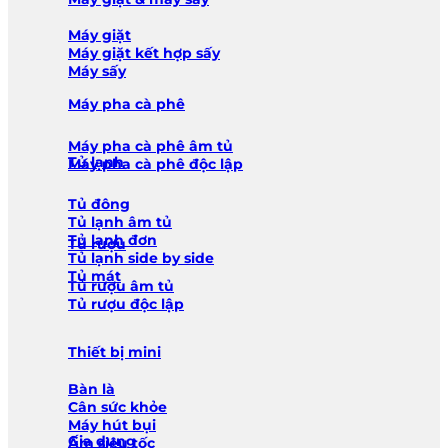
Máy giặt
Máy giặt kết hợp sấy
Máy sấy
Máy pha cà phê
Máy pha cà phê âm tủ
Tủ lạnh
Máy pha cà phê độc lập
Tủ đông
Tủ lạnh âm tủ
Tủ lạnh đơn
Tủ rượu
Tủ lạnh side by side
Tủ mát
Tủ rượu âm tủ
Tủ rượu độc lập
Thiết bị mini
Bàn là
Cân sức khỏe
Máy hút bụi
Gia dụng
Ấm siêu tốc