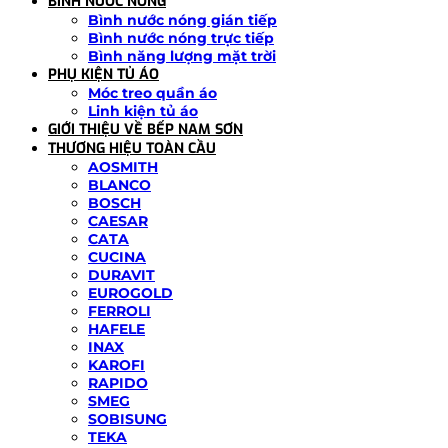
BÌNH NƯỚC NÓNG
Bình nước nóng gián tiếp
Bình nước nóng trực tiếp
Bình năng lượng mặt trời
PHỤ KIỆN TỦ ÁO
Móc treo quần áo
Linh kiện tủ áo
GIỚI THIỆU VỀ BẾP NAM SƠN
THƯƠNG HIỆU TOÀN CẦU
AOSMITH
BLANCO
BOSCH
CAESAR
CATA
CUCINA
DURAVIT
EUROGOLD
FERROLI
HAFELE
INAX
KAROFI
RAPIDO
SMEG
SOBISUNG
TEKA