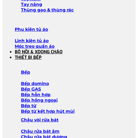
Tay nâng
Thùng gạo & thùng rác
Phụ kiện tủ áo
Linh kiện tủ áo
Móc treo quần áo
BỘ NỒI & XOONG CHẢO
THIẾT BỊ BẾP
Bếp
Bếp domino
Bếp GAS
Bếp hỗn hợp
Bếp hồng ngoại
Bếp từ
Bếp từ kết hợp hút mùi
Chậu vòi rửa bát
Chậu rửa bát âm
Chậu rửa bát dương