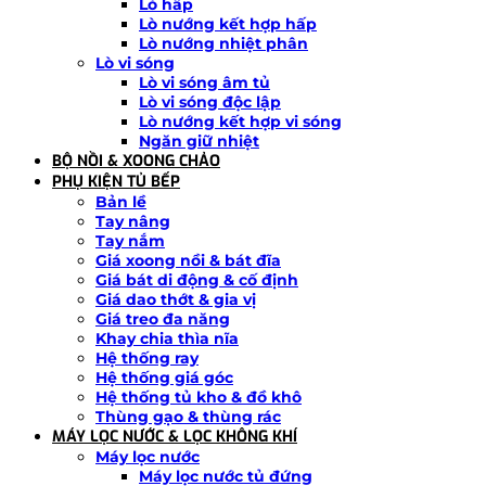
Lò hấp
Lò nướng kết hợp hấp
Lò nướng nhiệt phân
Lò vi sóng
Lò vi sóng âm tủ
Lò vi sóng độc lập
Lò nướng kết hợp vi sóng
Ngăn giữ nhiệt
BỘ NỒI & XOONG CHẢO
PHỤ KIỆN TỦ BẾP
Bản lề
Tay nâng
Tay nắm
Giá xoong nồi & bát đĩa
Giá bát di động & cố định
Giá dao thớt & gia vị
Giá treo đa năng
Khay chia thìa nĩa
Hệ thống ray
Hệ thống giá góc
Hệ thống tủ kho & đồ khô
Thùng gạo & thùng rác
MÁY LỌC NƯỚC & LỌC KHÔNG KHÍ
Máy lọc nước
Máy lọc nước tủ đứng