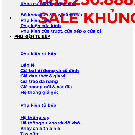
Khóa cửa & Phụ kiện cửa
SALE KHỦN
Bộ khóa cửa & Tay nắm cửa
Phụ kiện cửa
Phụ kiện cửa kính
Phụ kiện cửa trượt, cửa xếp & cửa đi
PHỤ KIỆN TỦ BẾP
Phụ kiện tủ bếp
Bản lề
Giá bát di động và cố định
Giá dao thớt & gia vị
Giá treo đa năng
Giá xoong nồi & bát đĩa
Hệ thống giá góc
Phụ kiện tủ bếp
Hệ thống ray
Hệ thống tủ kho và đồ khô
Khay chia thìa nĩa
Tay nắm