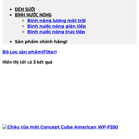
ĐÈN SƯỞI
BÌNH NƯỚC NÓNG
Bình năng lượng mặt trời
Bình nước nóng gián tiếp
Bình nước nóng trực tiếp
Sản phẩm chính hãng!
Bộ Lọc sản phẩm(Filter)
Đã
Hiển thị tất cả 3 kết quả
sắp
xếp
theo
mới
nhất