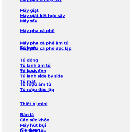
Máy giặt
Máy giặt kết hợp sấy
Máy sấy
Máy pha cà phê
Máy pha cà phê âm tủ
Tủ lạnh
Máy pha cà phê độc lập
Tủ đông
Tủ lạnh âm tủ
Tủ lạnh đơn
Tủ rượu
Tủ lạnh side by side
Tủ mát
Tủ rượu âm tủ
Tủ rượu độc lập
Thiết bị mini
Bàn là
Cân sức khỏe
Máy hút bụi
Gia dụng
Ấm siêu tốc