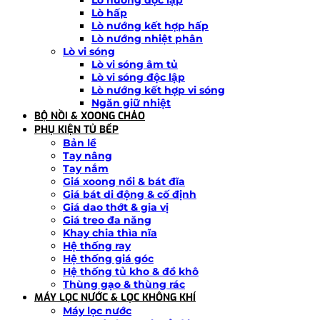
Lò nướng độc lập
Lò hấp
Lò nướng kết hợp hấp
Lò nướng nhiệt phân
Lò vi sóng
Lò vi sóng âm tủ
Lò vi sóng độc lập
Lò nướng kết hợp vi sóng
Ngăn giữ nhiệt
BỘ NỒI & XOONG CHẢO
PHỤ KIỆN TỦ BẾP
Bản lề
Tay nâng
Tay nắm
Giá xoong nồi & bát đĩa
Giá bát di động & cố định
Giá dao thớt & gia vị
Giá treo đa năng
Khay chia thìa nĩa
Hệ thống ray
Hệ thống giá góc
Hệ thống tủ kho & đồ khô
Thùng gạo & thùng rác
MÁY LỌC NƯỚC & LỌC KHÔNG KHÍ
Máy lọc nước