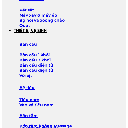
Két sắt
Máy xay & máy ép
Bộ nồi và xoong chảo
Quạt
THIẾT BỊ VỆ SINH
Bàn cầu
Bàn cầu 1 khối
Bàn cầu 2 khối
Bàn cầu điện tử
Bàn cầu điện tử
Vòi xịt
Bệ tiểu
Tiểu nam
Van xả tiểu nam
Bồn tắm
Bồn tắm không Massage
Lavabo và chậu tủ