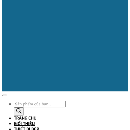
Tìm
kiếm
sản
TRANG CHỦ
phẩm
GIỚI THIỆU
THIẾT BỊ BẾP