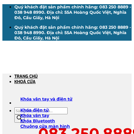
Bỏ
Quý khách đặt sản phẩm chính hãng: 083 250 8889 -
qua
038 948 8990. Địa chỉ: 55A Hoàng Quốc Việt, Nghĩa
nội
Đô, Cầu Giấy, Hà Nội
dung
Quý khách đặt sản phẩm chính hãng: 083 250 8889 -
038 948 8990. Địa chỉ: 55A Hoàng Quốc Việt, Nghĩa
Đô, Cầu Giấy, Hà Nội
TRANG CHỦ
KHOÁ CỬA
Khóa vân tay và điện tử
Tìm
Khóa điện tử
kiếm
Khóa vân tay
sản
Khóa Bluetooth
phẩm
Chuông cửa màn hình
083.250.888