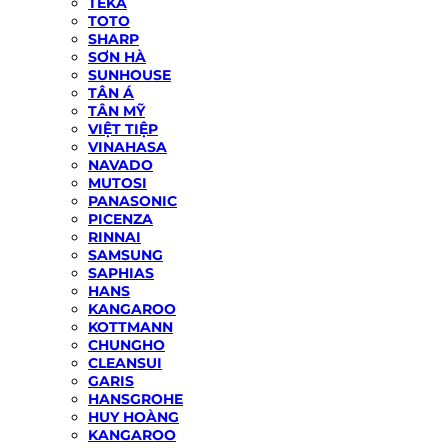
TEKA
TOTO
SHARP
SƠN HÀ
SUNHOUSE
TÂN Á
TÂN MỸ
VIỆT TIỆP
VINAHASA
NAVADO
MUTOSI
PANASONIC
PICENZA
RINNAI
SAMSUNG
SAPHIAS
HANS
KANGAROO
KOTTMANN
CHUNGHO
CLEANSUI
GARIS
HANSGROHE
HUY HOÀNG
KANGAROO