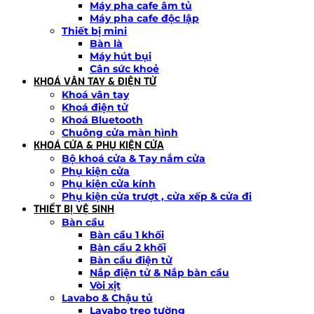
Máy pha cafe âm tủ
Máy pha cafe độc lập
Thiết bị mini
Bàn là
Máy hút bụi
Cân sức khoẻ
KHOÁ VÂN TAY & ĐIỆN TỬ
Khoá vân tay
Khoá điện tử
Khoá Bluetooth
Chuông cửa màn hình
KHOÁ CỬA & PHỤ KIỆN CỬA
Bộ khoá cửa & Tay nắm cửa
Phụ kiện cửa
Phụ kiện cửa kính
Phụ kiện cửa trượt , cửa xếp & cửa đi
THIẾT BỊ VỆ SINH
Bàn cầu
Bàn cầu 1 khối
Bàn cầu 2 khối
Bàn cầu điện tử
Nắp điện tử & Nắp bàn cầu
Vòi xịt
Lavabo & Chậu tủ
Lavabo treo tường