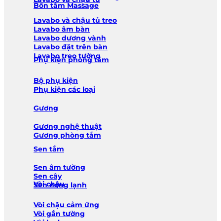
Bồn tắm Massage
Lavabo và chậu tủ treo
Lavabo âm bàn
Lavabo dương vành
Lavabo đặt trên bàn
Lavabo treo tường
Phụ kiện phòng tắm
Bộ phụ kiện
Phụ kiện các loại
Gương
Gương nghệ thuật
Gương phòng tắm
Sen tắm
Sen âm tường
Sen cây
Vòi chậu
Sen nóng lạnh
Vòi chậu cảm ứng
Vòi gắn tường