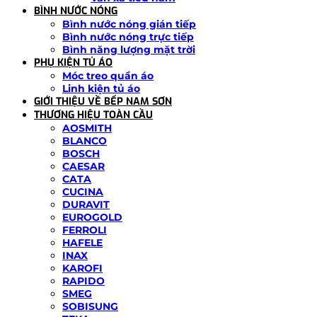
BÌNH NƯỚC NÓNG
Bình nước nóng gián tiếp
Bình nước nóng trực tiếp
Bình năng lượng mặt trời
PHỤ KIỆN TỦ ÁO
Móc treo quần áo
Linh kiện tủ áo
GIỚI THIỆU VỀ BẾP NAM SƠN
THƯƠNG HIỆU TOÀN CẦU
AOSMITH
BLANCO
BOSCH
CAESAR
CATA
CUCINA
DURAVIT
EUROGOLD
FERROLI
HAFELE
INAX
KAROFI
RAPIDO
SMEG
SOBISUNG