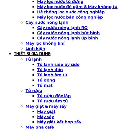
Máy lọc nước tủ đứng
Máy lọc nước để gầm & Máy không tủ
Hệ thống lọc nước công nghiệp
Máy lọc nước bán công nghiệp
Cây nước nóng lạnh
Cây nước nóng lạnh RO
Cây nước nóng lạnh hút bình
Cây nước nóng lạnh úp bình
Máy lọc không khí
Linh kiện
THIẾT BỊ GIA DỤNG
Tủ lạnh
Tủ lạnh side by side
Tủ lạnh đơn
Tủ lạnh âm tủ
Tủ đông
Tủ mát
Tủ rượu
Tủ rượu độc lập
Tủ rượu âm tủ
Máy giặt & máy sấy
Máy giặt
Máy sấy
Máy giặt kết hợp sấy
Máy pha cafe