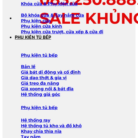
Khóa cửa & Phụ kiện cửa
SALE KHỦN
Bộ khóa cửa & Tay nắm cửa
Phụ kiện cửa
Phụ kiện cửa kính
Phụ kiện cửa trượt, cửa xếp & cửa đi
PHỤ KIỆN TỦ BẾP
Phụ kiện tủ bếp
Bản lề
Giá bát di động và cố định
Giá dao thớt & gia vị
Giá treo đa năng
Giá xoong nồi & bát đĩa
Hệ thống giá góc
Phụ kiện tủ bếp
Hệ thống ray
Hệ thống tủ kho và đồ khô
Khay chia thìa nĩa
Tay nắm