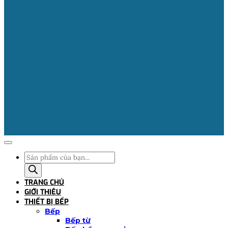
Tìm
kiếm
sản
TRANG CHỦ
phẩm
GIỚI THIỆU
THIẾT BỊ BẾP
Bếp
Bếp từ