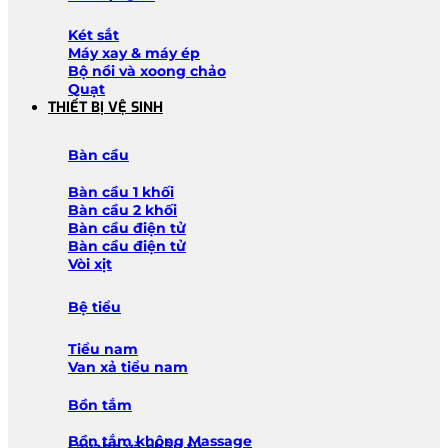
Két sắt
Máy xay & máy ép
Bộ nồi và xoong chảo
Quạt
THIẾT BỊ VỆ SINH
Bàn cầu
Bàn cầu 1 khối
Bàn cầu 2 khối
Bàn cầu điện tử
Bàn cầu điện tử
Vòi xịt
Bệ tiểu
Tiểu nam
Van xả tiểu nam
Bồn tắm
Bồn tắm không Massage
Lavabo và chậu tủ