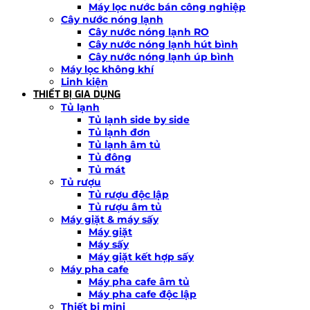
Máy lọc nước bán công nghiệp
Cây nước nóng lạnh
Cây nước nóng lạnh RO
Cây nước nóng lạnh hút bình
Cây nước nóng lạnh úp bình
Máy lọc không khí
Linh kiện
THIẾT BỊ GIA DỤNG
Tủ lạnh
Tủ lạnh side by side
Tủ lạnh đơn
Tủ lạnh âm tủ
Tủ đông
Tủ mát
Tủ rượu
Tủ rượu độc lập
Tủ rượu âm tủ
Máy giặt & máy sấy
Máy giặt
Máy sấy
Máy giặt kết hợp sấy
Máy pha cafe
Máy pha cafe âm tủ
Máy pha cafe độc lập
Thiết bị mini