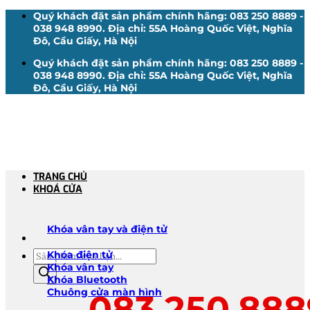
Bỏ
Quý khách đặt sản phẩm chính hãng: 083 250 8889 -
qua
038 948 8990. Địa chỉ: 55A Hoàng Quốc Việt, Nghĩa
nội
Đô, Cầu Giấy, Hà Nội
dung
Quý khách đặt sản phẩm chính hãng: 083 250 8889 -
038 948 8990. Địa chỉ: 55A Hoàng Quốc Việt, Nghĩa
Đô, Cầu Giấy, Hà Nội
TRANG CHỦ
KHOÁ CỬA
Khóa vân tay và điện tử
Tìm
Khóa điện tử
kiếm
Khóa vân tay
sản
Khóa Bluetooth
phẩm
Chuông cửa màn hình
083.250.888