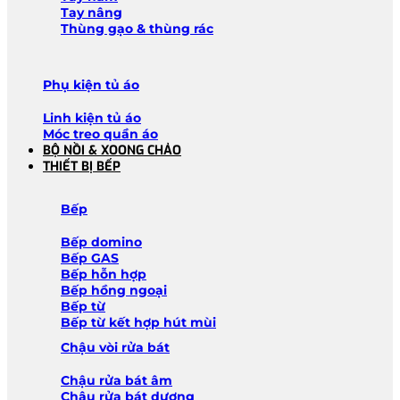
Tay nâng
Thùng gạo & thùng rác
Phụ kiện tủ áo
Linh kiện tủ áo
Móc treo quần áo
BỘ NỒI & XOONG CHẢO
THIẾT BỊ BẾP
Bếp
Bếp domino
Bếp GAS
Bếp hỗn hợp
Bếp hồng ngoại
Bếp từ
Bếp từ kết hợp hút mùi
Chậu vòi rửa bát
Chậu rửa bát âm
Chậu rửa bát dương