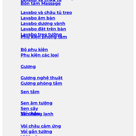
Bồn tắm Massage
Lavabo và chậu tủ treo
Lavabo âm bàn
Lavabo dương vành
Lavabo đặt trên bàn
Lavabo treo tường
Phụ kiện phòng tắm
Bộ phụ kiện
Phụ kiện các loại
Gương
Gương nghệ thuật
Gương phòng tắm
Sen tắm
Sen âm tường
Sen cây
Vòi chậu
Sen nóng lạnh
Vòi chậu cảm ứng
Vòi gắn tường