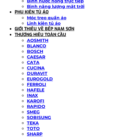
Bình nước nóng trực tiếp
Bình năng lượng mặt trời
PHỤ KIỆN TỦ ÁO
Móc treo quần áo
Linh kiện tủ áo
GIỚI THIỆU VỀ BẾP NAM SƠN
THƯƠNG HIỆU TOÀN CẦU
AOSMITH
BLANCO
BOSCH
CAESAR
CATA
CUCINA
DURAVIT
EUROGOLD
FERROLI
HAFELE
INAX
KAROFI
RAPIDO
SMEG
SOBISUNG
TEKA
TOTO
SHARP