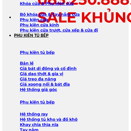
Khóa cửa & Phụ kiện cửa
SALE KHỦN
Bộ khóa cửa & Tay nắm cửa
Phụ kiện cửa
Phụ kiện cửa kính
Phụ kiện cửa trượt, cửa xếp & cửa đi
PHỤ KIỆN TỦ BẾP
Phụ kiện tủ bếp
Bản lề
Giá bát di động và cố định
Giá dao thớt & gia vị
Giá treo đa năng
Giá xoong nồi & bát đĩa
Hệ thống giá góc
Phụ kiện tủ bếp
Hệ thống ray
Hệ thống tủ kho và đồ khô
Khay chia thìa nĩa
Tay nắm