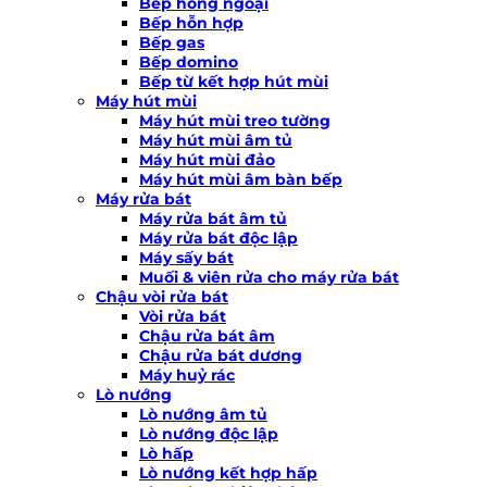
Bếp hồng ngoại
Bếp hỗn hợp
Bếp gas
Bếp domino
Bếp từ kết hợp hút mùi
Máy hút mùi
Máy hút mùi treo tường
Máy hút mùi âm tủ
Máy hút mùi đảo
Máy hút mùi âm bàn bếp
Máy rửa bát
Máy rửa bát âm tủ
Máy rửa bát độc lập
Máy sấy bát
Muối & viên rửa cho máy rửa bát
Chậu vòi rửa bát
Vòi rửa bát
Chậu rửa bát âm
Chậu rửa bát dương
Máy huỷ rác
Lò nướng
Lò nướng âm tủ
Lò nướng độc lập
Lò hấp
Lò nướng kết hợp hấp