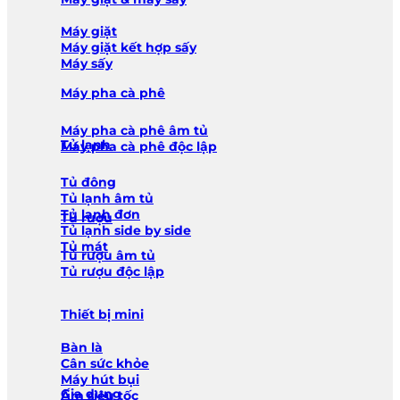
Máy giặt
Máy giặt kết hợp sấy
Máy sấy
Máy pha cà phê
Máy pha cà phê âm tủ
Tủ lạnh
Máy pha cà phê độc lập
Tủ đông
Tủ lạnh âm tủ
Tủ lạnh đơn
Tủ rượu
Tủ lạnh side by side
Tủ mát
Tủ rượu âm tủ
Tủ rượu độc lập
Thiết bị mini
Bàn là
Cân sức khỏe
Máy hút bụi
Gia dụng
Ấm siêu tốc