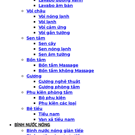
Lavabo âm bàn
Vòi chậu
Vòi nóng lạnh
Vòi lạnh
Vòi cảm ứng
Vòi gắn tường
Sen tắm
Sen cây
Sen nóng lạnh
Sen âm tường
Bồn tắm
Bồn tắm Massage
Bồn tắm không Massage
Gương
Gương nghệ thuật
Gương phòng tắm
Phụ kiện phòng tắm
Bộ phụ kiện
Phụ kiện các loại
Bệ tiểu
Tiểu nam
Van xả tiểu nam
BÌNH NƯỚC NÓNG
Bình nước nóng gián tiếp