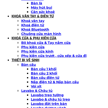
Bàn là
Máy hút bụi
Cân sức khoẻ
KHOÁ VÂN TAY & ĐIỆN TỬ
Khoá vân tay
Khoá điện tử
Khoá Bluetooth
Chuông cửa màn hình
KHOÁ CỬA & PHỤ KIỆN CỬA
Bộ khoá cửa & Tay nắm cửa
Phụ kiện cửa
Phụ kiện cửa kính
Phụ kiện cửa trượt , cửa xếp & cửa đi
THIẾT BỊ VỆ SINH
Bàn cầu
Bàn cầu 1 khối
Bàn cầu 2 khối
Bàn cầu điện tử
Nắp điện tử & Nắp bàn cầu
Vòi xịt
Lavabo & Chậu tủ
Lavabo treo tường
Lavabo & chậu tủ treo
Lavabo đặt trên bàn
Lavabo dương vành