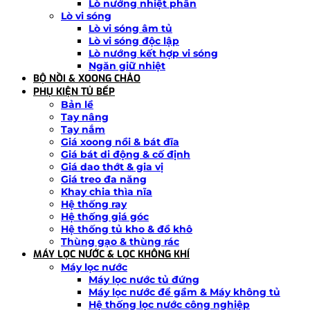
Lò nướng nhiệt phân
Lò vi sóng
Lò vi sóng âm tủ
Lò vi sóng độc lập
Lò nướng kết hợp vi sóng
Ngăn giữ nhiệt
BỘ NỒI & XOONG CHẢO
PHỤ KIỆN TỦ BẾP
Bản lề
Tay nâng
Tay nắm
Giá xoong nồi & bát đĩa
Giá bát di động & cố định
Giá dao thớt & gia vị
Giá treo đa năng
Khay chia thìa nĩa
Hệ thống ray
Hệ thống giá góc
Hệ thống tủ kho & đồ khô
Thùng gạo & thùng rác
MÁY LỌC NƯỚC & LỌC KHÔNG KHÍ
Máy lọc nước
Máy lọc nước tủ đứng
Máy lọc nước để gầm & Máy không tủ
Hệ thống lọc nước công nghiệp