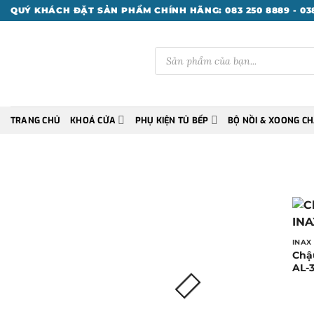
Bỏ
QUÝ KHÁCH ĐẶT SẢN PHẨM CHÍNH HÃNG: 083 250 8889 - 038
qua
nội
Tìm
dung
kiếm
sản
phẩm
TRANG CHỦ
KHOÁ CỬA
PHỤ KIỆN TỦ BẾP
BỘ NỒI & XOONG C
INAX
Chậ
AL-