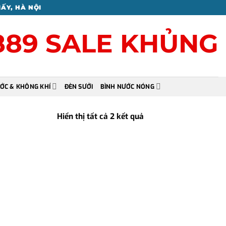
IẤY, HÀ NỘI
8889 SALE KHỦNG
ỚC & KHÔNG KHÍ
ĐÈN SƯỞI
BÌNH NƯỚC NÓNG
Hiển thị tất cả 2 kết quả
Đã
sắp
xếp
theo
mới
nhất