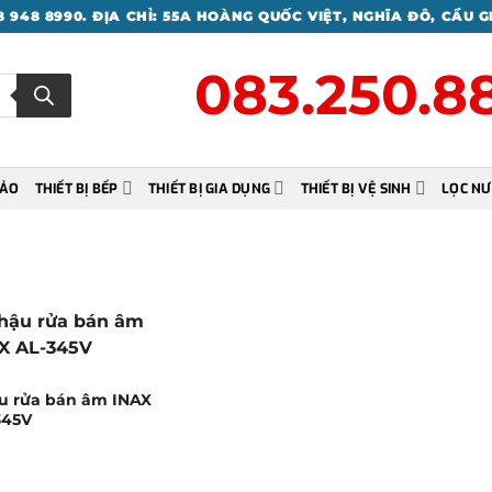
 948 8990. ĐỊA CHỈ: 55A HOÀNG QUỐC VIỆT, NGHĨA ĐÔ, CẦU G
083.250.
HẢO
THIẾT BỊ BẾP
THIẾT BỊ GIA DỤNG
THIẾT BỊ VỆ SINH
LỌC NƯ
u rửa bán âm INAX
345V