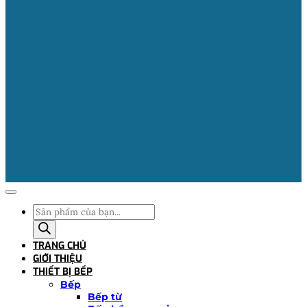
Tìm
kiếm
sản
TRANG CHỦ
phẩm
GIỚI THIỆU
THIẾT BỊ BẾP
Bếp
Bếp từ