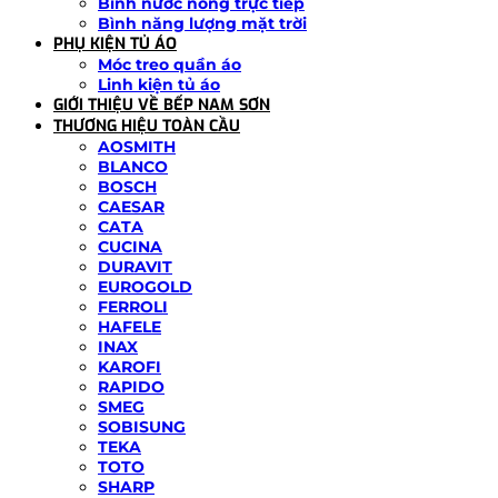
Bình nước nóng trực tiếp
Bình năng lượng mặt trời
PHỤ KIỆN TỦ ÁO
Móc treo quần áo
Linh kiện tủ áo
GIỚI THIỆU VỀ BẾP NAM SƠN
THƯƠNG HIỆU TOÀN CẦU
AOSMITH
BLANCO
BOSCH
CAESAR
CATA
CUCINA
DURAVIT
EUROGOLD
FERROLI
HAFELE
INAX
KAROFI
RAPIDO
SMEG
SOBISUNG
TEKA
TOTO
SHARP