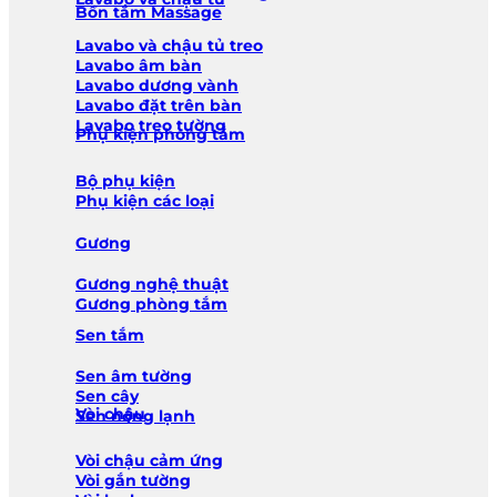
Bồn tắm Massage
Lavabo và chậu tủ treo
Lavabo âm bàn
Lavabo dương vành
Lavabo đặt trên bàn
Lavabo treo tường
Phụ kiện phòng tắm
Bộ phụ kiện
Phụ kiện các loại
Gương
Gương nghệ thuật
Gương phòng tắm
Sen tắm
Sen âm tường
Sen cây
Vòi chậu
Sen nóng lạnh
Vòi chậu cảm ứng
Vòi gắn tường