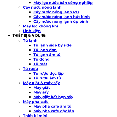
Máy lọc nước bán công nghiệp
Cây nước nóng lạnh
Cây nước nóng lạnh RO
Cây nước nóng lạnh hút bình
Cây nước nóng lạnh úp bình
Máy lọc không khí
Linh kiện
THIẾT BỊ GIA DỤNG
Tủ lạnh
Tủ lạnh side by side
Tủ lạnh đơn
Tủ lạnh âm tủ
Tủ đông
Tủ mát
Tủ rượu
Tủ rượu độc lập
Tủ rượu âm tủ
Máy giặt & máy sấy
Máy giặt
Máy sấy
Máy giặt kết hợp sấy
Máy pha cafe
Máy pha cafe âm tủ
Máy pha cafe độc lập
Thiết bị mini