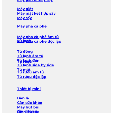
Máy giặt
Máy giặt kết hợp sấy
Máy sấy
Máy pha cà phê
Máy pha cà phê âm tủ
Tủ lạnh
Máy pha cà phê độc lập
Tủ đông
Tủ lạnh âm tủ
Tủ lạnh đơn
Tủ rượu
Tủ lạnh side by side
Tủ mát
Tủ rượu âm tủ
Tủ rượu độc lập
Thiết bị mini
Bàn là
Cân sức khỏe
Máy hút bụi
Gia dụng
Ấm siêu tốc