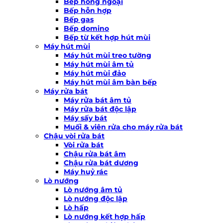
Bếp hồng ngoại
Bếp hỗn hợp
Bếp gas
Bếp domino
Bếp từ kết hợp hút mùi
Máy hút mùi
Máy hút mùi treo tường
Máy hút mùi âm tủ
Máy hút mùi đảo
Máy hút mùi âm bàn bếp
Máy rửa bát
Máy rửa bát âm tủ
Máy rửa bát độc lập
Máy sấy bát
Muối & viên rửa cho máy rửa bát
Chậu vòi rửa bát
Vòi rửa bát
Chậu rửa bát âm
Chậu rửa bát dương
Máy huỷ rác
Lò nướng
Lò nướng âm tủ
Lò nướng độc lập
Lò hấp
Lò nướng kết hợp hấp