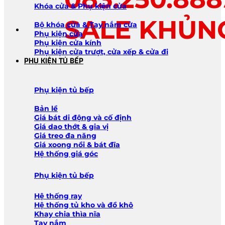
Khóa cửa & Phụ kiện cửa
SALE KHỦN
Bộ khóa cửa & Tay nắm cửa
Phụ kiện cửa
Phụ kiện cửa kính
Phụ kiện cửa trượt, cửa xếp & cửa đi
PHỤ KIỆN TỦ BẾP
Phụ kiện tủ bếp
Bản lề
Giá bát di động và cố định
Giá dao thớt & gia vị
Giá treo đa năng
Giá xoong nồi & bát đĩa
Hệ thống giá góc
Phụ kiện tủ bếp
Hệ thống ray
Hệ thống tủ kho và đồ khô
Khay chia thìa nĩa
Tay nắm