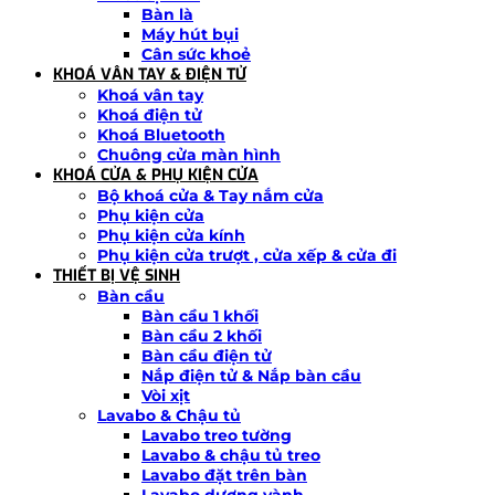
Bàn là
Máy hút bụi
Cân sức khoẻ
KHOÁ VÂN TAY & ĐIỆN TỬ
Khoá vân tay
Khoá điện tử
Khoá Bluetooth
Chuông cửa màn hình
KHOÁ CỬA & PHỤ KIỆN CỬA
Bộ khoá cửa & Tay nắm cửa
Phụ kiện cửa
Phụ kiện cửa kính
Phụ kiện cửa trượt , cửa xếp & cửa đi
THIẾT BỊ VỆ SINH
Bàn cầu
Bàn cầu 1 khối
Bàn cầu 2 khối
Bàn cầu điện tử
Nắp điện tử & Nắp bàn cầu
Vòi xịt
Lavabo & Chậu tủ
Lavabo treo tường
Lavabo & chậu tủ treo
Lavabo đặt trên bàn
Lavabo dương vành