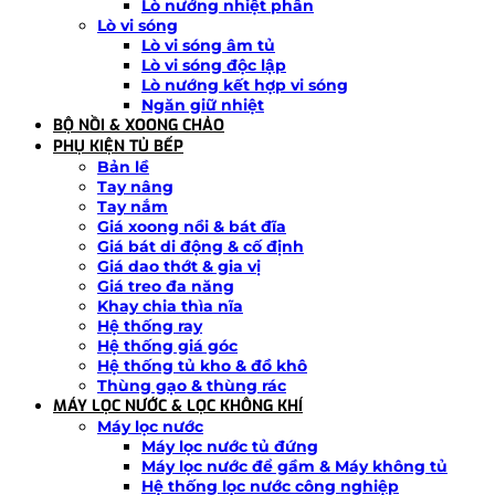
Lò nướng nhiệt phân
Lò vi sóng
Lò vi sóng âm tủ
Lò vi sóng độc lập
Lò nướng kết hợp vi sóng
Ngăn giữ nhiệt
BỘ NỒI & XOONG CHẢO
PHỤ KIỆN TỦ BẾP
Bản lề
Tay nâng
Tay nắm
Giá xoong nồi & bát đĩa
Giá bát di động & cố định
Giá dao thớt & gia vị
Giá treo đa năng
Khay chia thìa nĩa
Hệ thống ray
Hệ thống giá góc
Hệ thống tủ kho & đồ khô
Thùng gạo & thùng rác
MÁY LỌC NƯỚC & LỌC KHÔNG KHÍ
Máy lọc nước
Máy lọc nước tủ đứng
Máy lọc nước để gầm & Máy không tủ
Hệ thống lọc nước công nghiệp