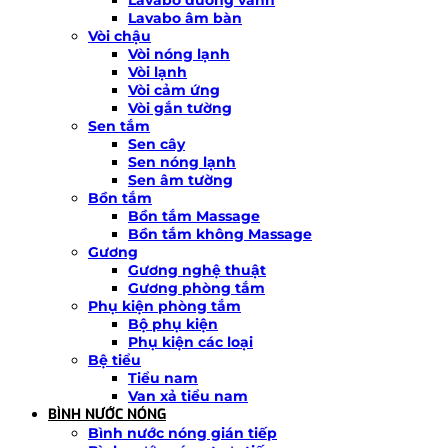
Lavabo âm bàn
Vòi chậu
Vòi nóng lạnh
Vòi lạnh
Vòi cảm ứng
Vòi gắn tường
Sen tắm
Sen cây
Sen nóng lạnh
Sen âm tường
Bồn tắm
Bồn tắm Massage
Bồn tắm không Massage
Gương
Gương nghệ thuật
Gương phòng tắm
Phụ kiện phòng tắm
Bộ phụ kiện
Phụ kiện các loại
Bệ tiểu
Tiểu nam
Van xả tiểu nam
BÌNH NƯỚC NÓNG
Bình nước nóng gián tiếp