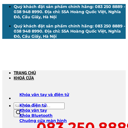
Bỏ
Quý khách đặt sản phẩm chính hãng: 083 250 8889 -
qua
038 948 8990. Địa chỉ: 55A Hoàng Quốc Việt, Nghĩa
nội
Đô, Cầu Giấy, Hà Nội
dung
Quý khách đặt sản phẩm chính hãng: 083 250 8889 -
038 948 8990. Địa chỉ: 55A Hoàng Quốc Việt, Nghĩa
Đô, Cầu Giấy, Hà Nội
TRANG CHỦ
KHOÁ CỬA
Khóa vân tay và điện tử
Tìm
Khóa điện tử
kiếm
Khóa vân tay
sản
Khóa Bluetooth
phẩm
Chuông cửa màn hình
083.250.888