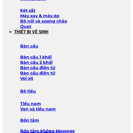
Két sắt
Máy xay & máy ép
Bộ nồi và xoong chảo
Quạt
THIẾT BỊ VỆ SINH
Bàn cầu
Bàn cầu 1 khối
Bàn cầu 2 khối
Bàn cầu điện tử
Bàn cầu điện tử
Vòi xịt
Bệ tiểu
Tiểu nam
Van xả tiểu nam
Bồn tắm
Bồn tắm không Massage
Lavabo và chậu tủ