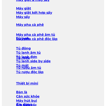
Máy giặt
Máy giặt kết hợp sấy
Máy sấy
Máy pha cà phê
Máy pha cà phê âm tủ
Tủ lạnh
Máy pha cà phê độc lập
Tủ đông
Tủ lạnh âm tủ
Tủ lạnh đơn
Tủ rượu
Tủ lạnh side by side
Tủ mát
Tủ rượu âm tủ
Tủ rượu độc lập
Thiết bị mini
Bàn là
Cân sức khỏe
Máy hút bụi
Gia dụng
Ấm siêu tốc