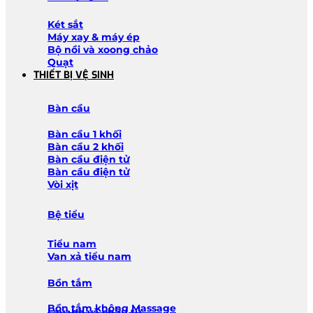
Két sắt
Máy xay & máy ép
Bộ nồi và xoong chảo
Quạt
THIẾT BỊ VỆ SINH
Bàn cầu
Bàn cầu 1 khối
Bàn cầu 2 khối
Bàn cầu điện tử
Bàn cầu điện tử
Vòi xịt
Bệ tiểu
Tiểu nam
Van xả tiểu nam
Bồn tắm
Bồn tắm không Massage
Lavabo và chậu tủ