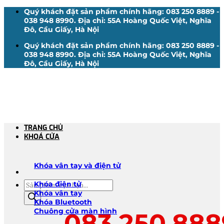
Bỏ
Quý khách đặt sản phẩm chính hãng: 083 250 8889 -
qua
038 948 8990. Địa chỉ: 55A Hoàng Quốc Việt, Nghĩa
nội
Đô, Cầu Giấy, Hà Nội
dung
Quý khách đặt sản phẩm chính hãng: 083 250 8889 -
038 948 8990. Địa chỉ: 55A Hoàng Quốc Việt, Nghĩa
Đô, Cầu Giấy, Hà Nội
TRANG CHỦ
KHOÁ CỬA
Khóa vân tay và điện tử
Tìm
Khóa điện tử
kiếm
Khóa vân tay
sản
Khóa Bluetooth
phẩm
Chuông cửa màn hình
083.250.888