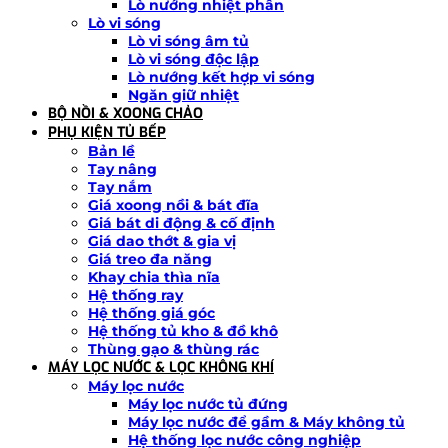
Lò nướng nhiệt phân
Lò vi sóng
Lò vi sóng âm tủ
Lò vi sóng độc lập
Lò nướng kết hợp vi sóng
Ngăn giữ nhiệt
BỘ NỒI & XOONG CHẢO
PHỤ KIỆN TỦ BẾP
Bản lề
Tay nâng
Tay nắm
Giá xoong nồi & bát đĩa
Giá bát di động & cố định
Giá dao thớt & gia vị
Giá treo đa năng
Khay chia thìa nĩa
Hệ thống ray
Hệ thống giá góc
Hệ thống tủ kho & đồ khô
Thùng gạo & thùng rác
MÁY LỌC NƯỚC & LỌC KHÔNG KHÍ
Máy lọc nước
Máy lọc nước tủ đứng
Máy lọc nước để gầm & Máy không tủ
Hệ thống lọc nước công nghiệp