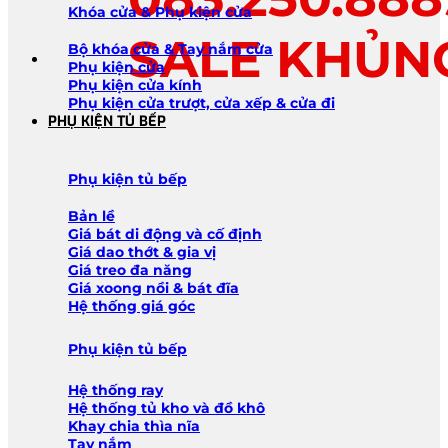
Khóa cửa & Phụ kiện cửa
SALE KHỦN
Bộ khóa cửa & Tay nắm cửa
Phụ kiện cửa
Phụ kiện cửa kính
Phụ kiện cửa trượt, cửa xếp & cửa đi
PHỤ KIỆN TỦ BẾP
Phụ kiện tủ bếp
Bản lề
Giá bát di động và cố định
Giá dao thớt & gia vị
Giá treo đa năng
Giá xoong nồi & bát đĩa
Hệ thống giá góc
Phụ kiện tủ bếp
Hệ thống ray
Hệ thống tủ kho và đồ khô
Khay chia thìa nĩa
Tay nắm