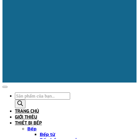
Tìm
kiếm
sản
TRANG CHỦ
phẩm
GIỚI THIỆU
THIẾT BỊ BẾP
Bếp
Bếp từ