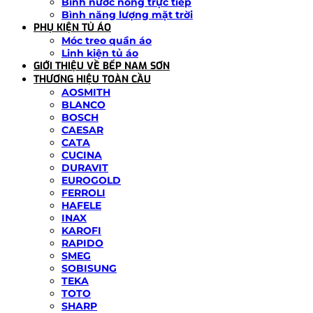
Bình nước nóng trực tiếp
Bình năng lượng mặt trời
PHỤ KIỆN TỦ ÁO
Móc treo quần áo
Linh kiện tủ áo
GIỚI THIỆU VỀ BẾP NAM SƠN
THƯƠNG HIỆU TOÀN CẦU
AOSMITH
BLANCO
BOSCH
CAESAR
CATA
CUCINA
DURAVIT
EUROGOLD
FERROLI
HAFELE
INAX
KAROFI
RAPIDO
SMEG
SOBISUNG
TEKA
TOTO
SHARP