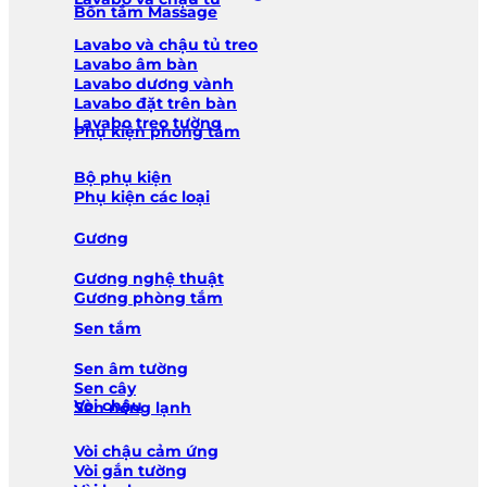
Bồn tắm Massage
Lavabo và chậu tủ treo
Lavabo âm bàn
Lavabo dương vành
Lavabo đặt trên bàn
Lavabo treo tường
Phụ kiện phòng tắm
Bộ phụ kiện
Phụ kiện các loại
Gương
Gương nghệ thuật
Gương phòng tắm
Sen tắm
Sen âm tường
Sen cây
Vòi chậu
Sen nóng lạnh
Vòi chậu cảm ứng
Vòi gắn tường