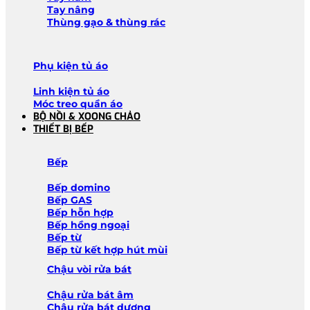
Tay nâng
Thùng gạo & thùng rác
Phụ kiện tủ áo
Linh kiện tủ áo
Móc treo quần áo
BỘ NỒI & XOONG CHẢO
THIẾT BỊ BẾP
Bếp
Bếp domino
Bếp GAS
Bếp hỗn hợp
Bếp hồng ngoại
Bếp từ
Bếp từ kết hợp hút mùi
Chậu vòi rửa bát
Chậu rửa bát âm
Chậu rửa bát dương