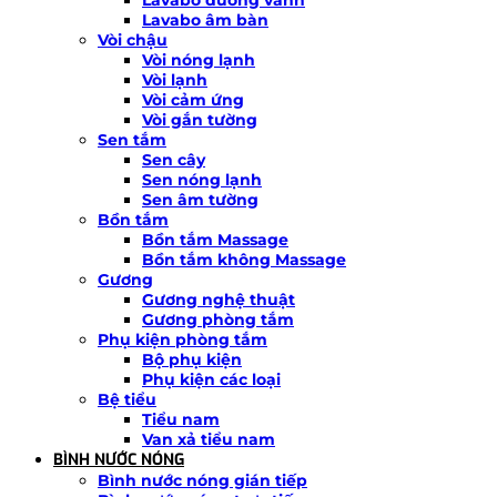
Lavabo âm bàn
Vòi chậu
Vòi nóng lạnh
Vòi lạnh
Vòi cảm ứng
Vòi gắn tường
Sen tắm
Sen cây
Sen nóng lạnh
Sen âm tường
Bồn tắm
Bồn tắm Massage
Bồn tắm không Massage
Gương
Gương nghệ thuật
Gương phòng tắm
Phụ kiện phòng tắm
Bộ phụ kiện
Phụ kiện các loại
Bệ tiểu
Tiểu nam
Van xả tiểu nam
BÌNH NƯỚC NÓNG
Bình nước nóng gián tiếp