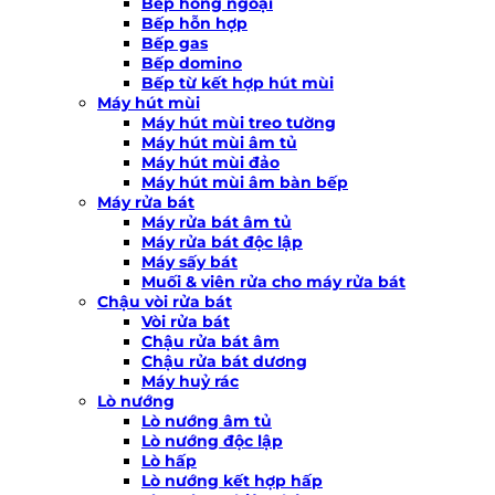
Bếp hồng ngoại
Bếp hỗn hợp
Bếp gas
Bếp domino
Bếp từ kết hợp hút mùi
Máy hút mùi
Máy hút mùi treo tường
Máy hút mùi âm tủ
Máy hút mùi đảo
Máy hút mùi âm bàn bếp
Máy rửa bát
Máy rửa bát âm tủ
Máy rửa bát độc lập
Máy sấy bát
Muối & viên rửa cho máy rửa bát
Chậu vòi rửa bát
Vòi rửa bát
Chậu rửa bát âm
Chậu rửa bát dương
Máy huỷ rác
Lò nướng
Lò nướng âm tủ
Lò nướng độc lập
Lò hấp
Lò nướng kết hợp hấp