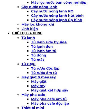
Máy lọc nước bán công nghiệp
Cây nước nóng lạnh
Cây nước nóng lạnh RO
Cây nước nóng lạnh hút bình
Cây nước nóng lạnh úp bình
Máy lọc không khí
Linh kiện
THIẾT BỊ GIA DỤNG
Tủ lạnh
Tủ lạnh side by side
Tủ lạnh đơn
Tủ lạnh âm tủ
Tủ đông
Tủ mát
Tủ rượu
Tủ rượu độc lập
Tủ rượu âm tủ
Máy giặt & máy sấy
Máy giặt
Máy sấy
Máy giặt kết hợp sấy
Máy pha cafe
Máy pha cafe âm tủ
Máy pha cafe độc lập
Thiết bị mini