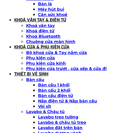
Bàn là
Máy hút bụi
Cân sức khoẻ
KHOÁ VÂN TAY & ĐIỆN TỬ
Khoá vân tay
Khoá điện tử
Khoá Bluetooth
Chuông cửa màn hình
KHOÁ CỬA & PHỤ KIỆN CỬA
Bộ khoá cửa & Tay nắm cửa
Phụ kiện cửa
Phụ kiện cửa kính
Phụ kiện cửa trượt , cửa xếp & cửa đi
THIẾT BỊ VỆ SINH
Bàn cầu
Bàn cầu 1 khối
Bàn cầu 2 khối
Bàn cầu điện tử
Nắp điện tử & Nắp bàn cầu
Vòi xịt
Lavabo & Chậu tủ
Lavabo treo tường
Lavabo & chậu tủ treo
Lavabo đặt trên bàn
Lavabo dương vành