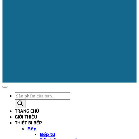
Tìm
kiếm
sản
TRANG CHỦ
phẩm
GIỚI THIỆU
THIẾT BỊ BẾP
Bếp
Bếp từ