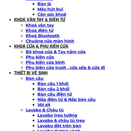
Bàn là
Máy hút bụi
Cân sức khoẻ
KHOÁ VÂN TAY & ĐIỆN TỬ
Khoá vân tay
Khoá điện tử
Khoá Bluetooth
Chuông cửa màn hình
KHOÁ CỬA & PHỤ KIỆN CỬA
Bộ khoá cửa & Tay nắm cửa
Phụ kiện cửa
Phụ kiện cửa kính
Phụ kiện cửa trượt , cửa xếp & cửa đi
THIẾT BỊ VỆ SINH
Bàn cầu
Bàn cầu 1 khối
Bàn cầu 2 khối
Bàn cầu điện tử
Nắp điện tử & Nắp bàn cầu
Vòi xịt
Lavabo & Chậu tủ
Lavabo treo tường
Lavabo & chậu tủ treo
Lavabo đặt trên bàn
Lavabo dương vành