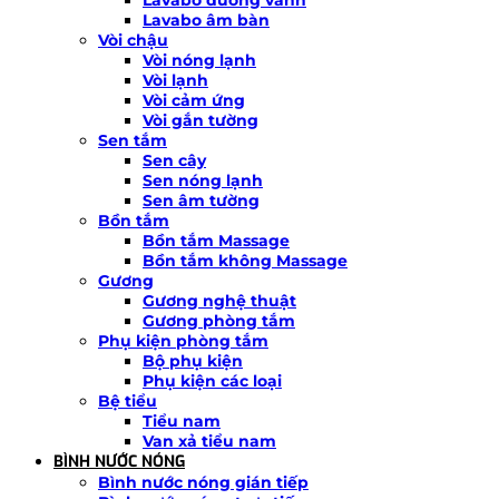
Lavabo âm bàn
Vòi chậu
Vòi nóng lạnh
Vòi lạnh
Vòi cảm ứng
Vòi gắn tường
Sen tắm
Sen cây
Sen nóng lạnh
Sen âm tường
Bồn tắm
Bồn tắm Massage
Bồn tắm không Massage
Gương
Gương nghệ thuật
Gương phòng tắm
Phụ kiện phòng tắm
Bộ phụ kiện
Phụ kiện các loại
Bệ tiểu
Tiểu nam
Van xả tiểu nam
BÌNH NƯỚC NÓNG
Bình nước nóng gián tiếp