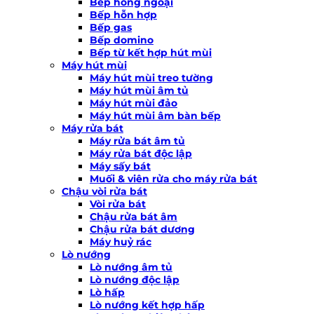
Bếp hồng ngoại
Bếp hỗn hợp
Bếp gas
Bếp domino
Bếp từ kết hợp hút mùi
Máy hút mùi
Máy hút mùi treo tường
Máy hút mùi âm tủ
Máy hút mùi đảo
Máy hút mùi âm bàn bếp
Máy rửa bát
Máy rửa bát âm tủ
Máy rửa bát độc lập
Máy sấy bát
Muối & viên rửa cho máy rửa bát
Chậu vòi rửa bát
Vòi rửa bát
Chậu rửa bát âm
Chậu rửa bát dương
Máy huỷ rác
Lò nướng
Lò nướng âm tủ
Lò nướng độc lập
Lò hấp
Lò nướng kết hợp hấp