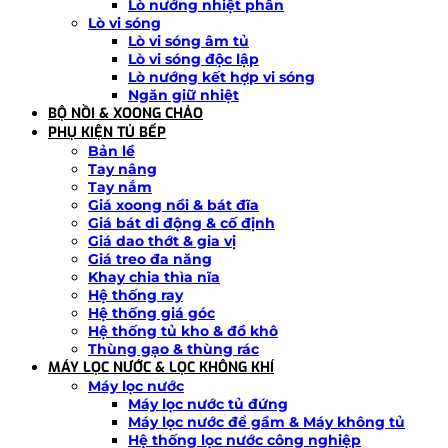
Lò nướng nhiệt phân
Lò vi sóng
Lò vi sóng âm tủ
Lò vi sóng độc lập
Lò nướng kết hợp vi sóng
Ngăn giữ nhiệt
BỘ NỒI & XOONG CHẢO
PHỤ KIỆN TỦ BẾP
Bản lề
Tay nâng
Tay nắm
Giá xoong nồi & bát đĩa
Giá bát di động & cố định
Giá dao thớt & gia vị
Giá treo đa năng
Khay chia thìa nĩa
Hệ thống ray
Hệ thống giá góc
Hệ thống tủ kho & đồ khô
Thùng gạo & thùng rác
MÁY LỌC NƯỚC & LỌC KHÔNG KHÍ
Máy lọc nước
Máy lọc nước tủ đứng
Máy lọc nước để gầm & Máy không tủ
Hệ thống lọc nước công nghiệp