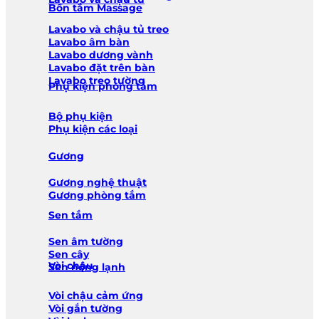
Bồn tắm Massage
Lavabo và chậu tủ treo
Lavabo âm bàn
Lavabo dương vành
Lavabo đặt trên bàn
Lavabo treo tường
Phụ kiện phòng tắm
Bộ phụ kiện
Phụ kiện các loại
Gương
Gương nghệ thuật
Gương phòng tắm
Sen tắm
Sen âm tường
Sen cây
Vòi chậu
Sen nóng lạnh
Vòi chậu cảm ứng
Vòi gắn tường