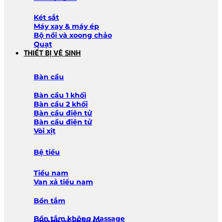
Két sắt
Máy xay & máy ép
Bộ nồi và xoong chảo
Quạt
THIẾT BỊ VỆ SINH
Bàn cầu
Bàn cầu 1 khối
Bàn cầu 2 khối
Bàn cầu điện tử
Bàn cầu điện tử
Vòi xịt
Bệ tiểu
Tiểu nam
Van xả tiểu nam
Bồn tắm
Bồn tắm không Massage
Lavabo và chậu tủ