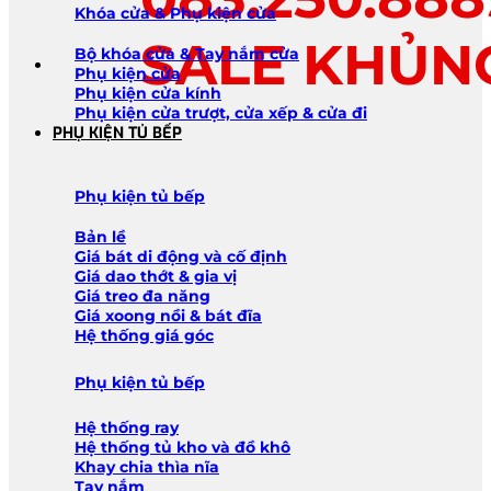
Khóa cửa & Phụ kiện cửa
SALE KHỦN
Bộ khóa cửa & Tay nắm cửa
Phụ kiện cửa
Phụ kiện cửa kính
Phụ kiện cửa trượt, cửa xếp & cửa đi
PHỤ KIỆN TỦ BẾP
Phụ kiện tủ bếp
Bản lề
Giá bát di động và cố định
Giá dao thớt & gia vị
Giá treo đa năng
Giá xoong nồi & bát đĩa
Hệ thống giá góc
Phụ kiện tủ bếp
Hệ thống ray
Hệ thống tủ kho và đồ khô
Khay chia thìa nĩa
Tay nắm