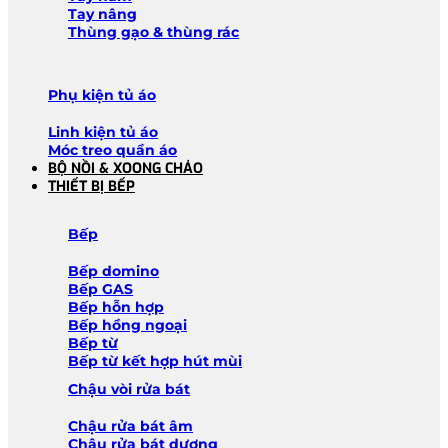
Tay nâng
Thùng gạo & thùng rác
Phụ kiện tủ áo
Linh kiện tủ áo
Móc treo quần áo
BỘ NỒI & XOONG CHẢO
THIẾT BỊ BẾP
Bếp
Bếp domino
Bếp GAS
Bếp hỗn hợp
Bếp hồng ngoại
Bếp từ
Bếp từ kết hợp hút mùi
Chậu vòi rửa bát
Chậu rửa bát âm
Chậu rửa bát dương