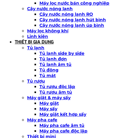
Máy lọc nước bán công nghiệp
Cây nước nóng lạnh
Cây nước nóng lạnh RO
Cây nước nóng lạnh hút bình
Cây nước nóng lạnh úp bình
Máy lọc không khí
Linh kiện
THIẾT BỊ GIA DỤNG
Tủ lạnh
Tủ lạnh side by side
Tủ lạnh đơn
Tủ lạnh âm tủ
Tủ đông
Tủ mát
Tủ rượu
Tủ rượu độc lập
Tủ rượu âm tủ
Máy giặt & máy sấy
Máy giặt
Máy sấy
Máy giặt kết hợp sấy
Máy pha cafe
Máy pha cafe âm tủ
Máy pha cafe độc lập
Thiết bị mini