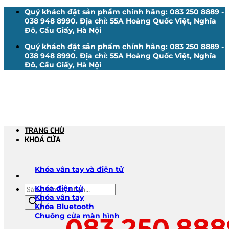
Bỏ
Quý khách đặt sản phẩm chính hãng: 083 250 8889 -
qua
038 948 8990. Địa chỉ: 55A Hoàng Quốc Việt, Nghĩa
nội
Đô, Cầu Giấy, Hà Nội
dung
Quý khách đặt sản phẩm chính hãng: 083 250 8889 -
038 948 8990. Địa chỉ: 55A Hoàng Quốc Việt, Nghĩa
Đô, Cầu Giấy, Hà Nội
TRANG CHỦ
KHOÁ CỬA
Khóa vân tay và điện tử
Tìm
Khóa điện tử
kiếm
Khóa vân tay
sản
Khóa Bluetooth
phẩm
Chuông cửa màn hình
083.250.888