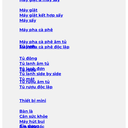
Máy giặt
Máy giặt kết hợp sấy
Máy sấy
Máy pha cà phê
Máy pha cà phê âm tủ
Tủ lạnh
Máy pha cà phê độc lập
Tủ đông
Tủ lạnh âm tủ
Tủ lạnh đơn
Tủ rượu
Tủ lạnh side by side
Tủ mát
Tủ rượu âm tủ
Tủ rượu độc lập
Thiết bị mini
Bàn là
Cân sức khỏe
Máy hút bụi
Gia dụng
Ấm siêu tốc