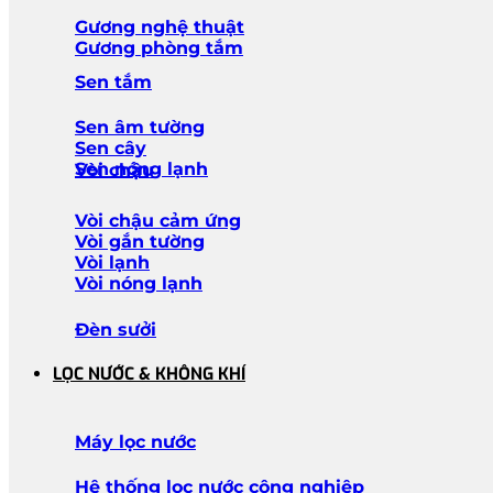
Gương nghệ thuật
Gương phòng tắm
Sen tắm
Sen âm tường
Sen cây
Sen nóng lạnh
Vòi chậu
Vòi chậu cảm ứng
Vòi gắn tường
Vòi lạnh
Vòi nóng lạnh
Đèn sưởi
LỌC NƯỚC & KHÔNG KHÍ
Máy lọc nước
Hệ thống lọc nước công nghiệp