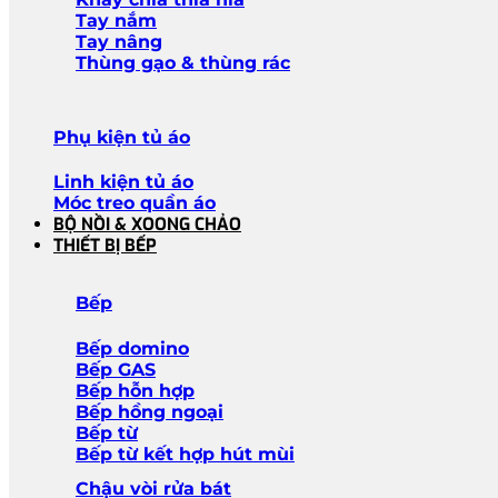
Tay nắm
Tay nâng
Thùng gạo & thùng rác
Phụ kiện tủ áo
Linh kiện tủ áo
Móc treo quần áo
BỘ NỒI & XOONG CHẢO
THIẾT BỊ BẾP
Bếp
Bếp domino
Bếp GAS
Bếp hỗn hợp
Bếp hồng ngoại
Bếp từ
Bếp từ kết hợp hút mùi
Chậu vòi rửa bát