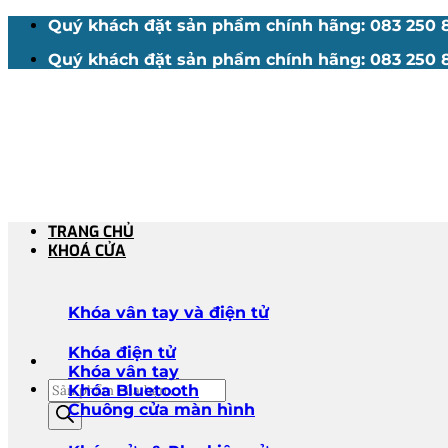
Bỏ
Quý khách đặt sản phẩm chính hãng: 083 250 88
qua
Quý khách đặt sản phẩm chính hãng: 083 250 88
nội
dung
TRANG CHỦ
KHOÁ CỬA
Khóa vân tay và điện tử
Khóa điện tử
Khóa vân tay
Tìm
Khóa Bluetooth
kiếm
Chuông cửa màn hình
sản
phẩm