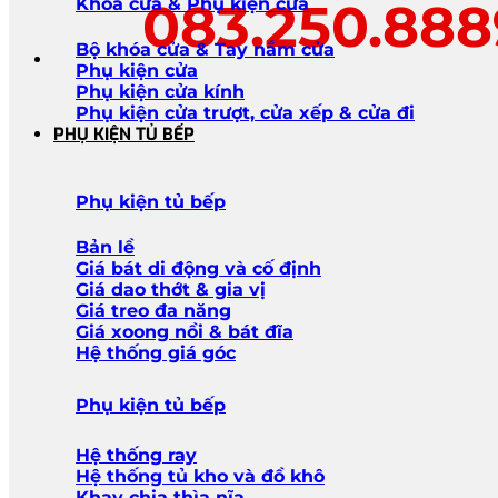
083.250.88
Khóa cửa & Phụ kiện cửa
Bộ khóa cửa & Tay nắm cửa
Phụ kiện cửa
Phụ kiện cửa kính
Phụ kiện cửa trượt, cửa xếp & cửa đi
PHỤ KIỆN TỦ BẾP
Phụ kiện tủ bếp
Bản lề
Giá bát di động và cố định
Giá dao thớt & gia vị
Giá treo đa năng
Giá xoong nồi & bát đĩa
Hệ thống giá góc
Phụ kiện tủ bếp
Hệ thống ray
Hệ thống tủ kho và đồ khô
Khay chia thìa nĩa