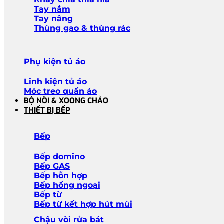
Tay nắm
Tay nâng
Thùng gạo & thùng rác
Phụ kiện tủ áo
Linh kiện tủ áo
Móc treo quần áo
BỘ NỒI & XOONG CHẢO
THIẾT BỊ BẾP
Bếp
Bếp domino
Bếp GAS
Bếp hỗn hợp
Bếp hồng ngoại
Bếp từ
Bếp từ kết hợp hút mùi
Chậu vòi rửa bát