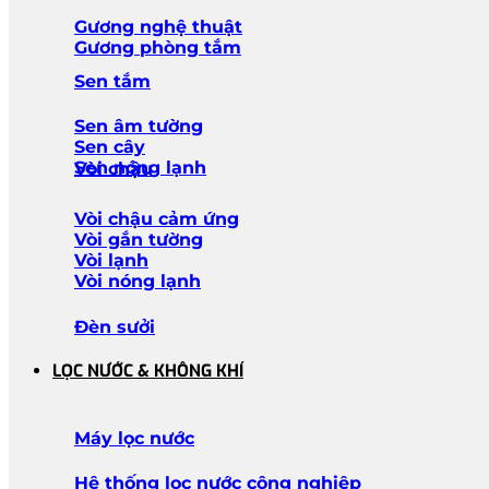
Gương nghệ thuật
Gương phòng tắm
Sen tắm
Sen âm tường
Sen cây
Sen nóng lạnh
Vòi chậu
Vòi chậu cảm ứng
Vòi gắn tường
Vòi lạnh
Vòi nóng lạnh
Đèn sưởi
LỌC NƯỚC & KHÔNG KHÍ
Máy lọc nước
Hệ thống lọc nước công nghiệp