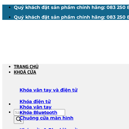
Bỏ
Quý khách đặt sản phẩm chính hãng: 083 250 88
qua
Quý khách đặt sản phẩm chính hãng: 083 250 88
nội
dung
TRANG CHỦ
KHOÁ CỬA
Khóa vân tay và điện tử
Khóa điện tử
Khóa vân tay
Tìm
Khóa Bluetooth
kiếm
Chuông cửa màn hình
sản
phẩm