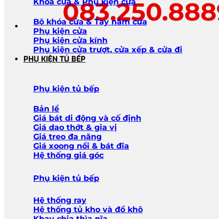
083.250.88
Khóa cửa & Phụ kiện cửa
Bộ khóa cửa & Tay nắm cửa
Phụ kiện cửa
Phụ kiện cửa kính
Phụ kiện cửa trượt, cửa xếp & cửa đi
PHỤ KIỆN TỦ BẾP
Phụ kiện tủ bếp
Bản lề
Giá bát di động và cố định
Giá dao thớt & gia vị
Giá treo đa năng
Giá xoong nồi & bát đĩa
Hệ thống giá góc
Phụ kiện tủ bếp
Hệ thống ray
Hệ thống tủ kho và đồ khô
Khay chia thìa nĩa