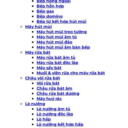
Bếp hồng ngoại
Bếp hỗn hợp
Bếp gas
Bếp domino
Bếp từ kết hợp hút mùi
Máy hút mùi
Máy hút mùi treo tường
Máy hút mùi âm tủ
Máy hút mùi đảo
Máy hút mùi âm bàn bếp
Máy rửa bát
Máy rửa bát âm tủ
Máy rửa bát độc lập
Máy sấy bát
Muối & viên rửa cho máy rửa bát
Chậu vòi rửa bát
Vòi rửa bát
Chậu rửa bát âm
Chậu rửa bát dương
Máy huỷ rác
Lò nướng
Lò nướng âm tủ
Lò nướng độc lập
Lò hấp
Lò nướng kết hợp hấp