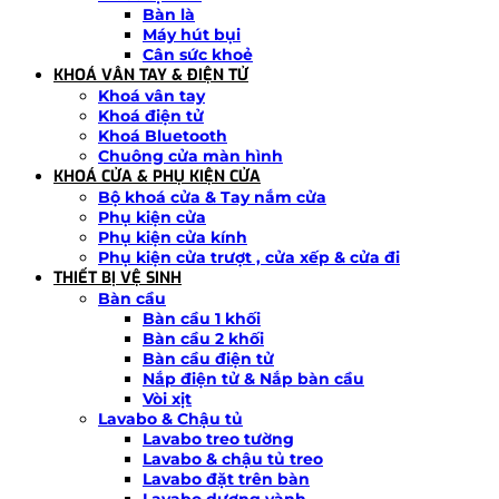
Bàn là
Máy hút bụi
Cân sức khoẻ
KHOÁ VÂN TAY & ĐIỆN TỬ
Khoá vân tay
Khoá điện tử
Khoá Bluetooth
Chuông cửa màn hình
KHOÁ CỬA & PHỤ KIỆN CỬA
Bộ khoá cửa & Tay nắm cửa
Phụ kiện cửa
Phụ kiện cửa kính
Phụ kiện cửa trượt , cửa xếp & cửa đi
THIẾT BỊ VỆ SINH
Bàn cầu
Bàn cầu 1 khối
Bàn cầu 2 khối
Bàn cầu điện tử
Nắp điện tử & Nắp bàn cầu
Vòi xịt
Lavabo & Chậu tủ
Lavabo treo tường
Lavabo & chậu tủ treo
Lavabo đặt trên bàn
Lavabo dương vành