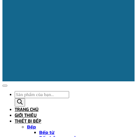
Tìm
kiếm
sản
TRANG CHỦ
phẩm
GIỚI THIỆU
THIẾT BỊ BẾP
Bếp
Bếp từ