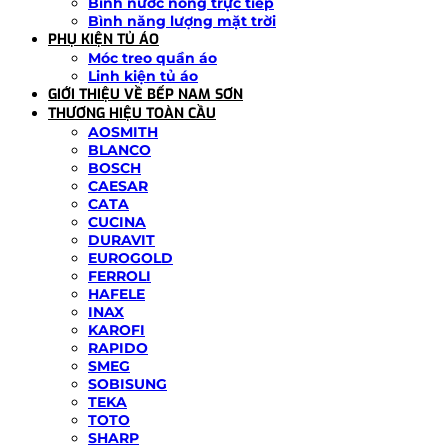
Bình nước nóng trực tiếp
Bình năng lượng mặt trời
PHỤ KIỆN TỦ ÁO
Móc treo quần áo
Linh kiện tủ áo
GIỚI THIỆU VỀ BẾP NAM SƠN
THƯƠNG HIỆU TOÀN CẦU
AOSMITH
BLANCO
BOSCH
CAESAR
CATA
CUCINA
DURAVIT
EUROGOLD
FERROLI
HAFELE
INAX
KAROFI
RAPIDO
SMEG
SOBISUNG
TEKA
TOTO
SHARP