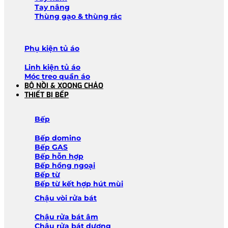
Tay nâng
Thùng gạo & thùng rác
Phụ kiện tủ áo
Linh kiện tủ áo
Móc treo quần áo
BỘ NỒI & XOONG CHẢO
THIẾT BỊ BẾP
Bếp
Bếp domino
Bếp GAS
Bếp hỗn hợp
Bếp hồng ngoại
Bếp từ
Bếp từ kết hợp hút mùi
Chậu vòi rửa bát
Chậu rửa bát âm
Chậu rửa bát dương