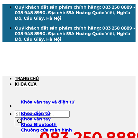
Bỏ
Quý khách đặt sản phẩm chính hãng: 083 250 8889 -
qua
038 948 8990. Địa chỉ: 55A Hoàng Quốc Việt, Nghĩa
nội
Đô, Cầu Giấy, Hà Nội
dung
Quý khách đặt sản phẩm chính hãng: 083 250 8889 -
038 948 8990. Địa chỉ: 55A Hoàng Quốc Việt, Nghĩa
Đô, Cầu Giấy, Hà Nội
TRANG CHỦ
KHOÁ CỬA
Khóa vân tay và điện tử
Tìm
Khóa điện tử
kiếm
Khóa vân tay
sản
Khóa Bluetooth
phẩm
Chuông cửa màn hình
083.250.888