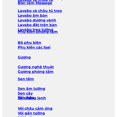
Bồn tắm Massage
Lavabo và chậu tủ treo
Lavabo âm bàn
Lavabo dương vành
Lavabo đặt trên bàn
Lavabo treo tường
Phụ kiện phòng tắm
Bộ phụ kiện
Phụ kiện các loại
Gương
Gương nghệ thuật
Gương phòng tắm
Sen tắm
Sen âm tường
Sen cây
Vòi chậu
Sen nóng lạnh
Vòi chậu cảm ứng
Vòi gắn tường