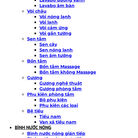
Lavabo âm bàn
Vòi chậu
Vòi nóng lạnh
Vòi lạnh
Vòi cảm ứng
Vòi gắn tường
Sen tắm
Sen cây
Sen nóng lạnh
Sen âm tường
Bồn tắm
Bồn tắm Massage
Bồn tắm không Massage
Gương
Gương nghệ thuật
Gương phòng tắm
Phụ kiện phòng tắm
Bộ phụ kiện
Phụ kiện các loại
Bệ tiểu
Tiểu nam
Van xả tiểu nam
BÌNH NƯỚC NÓNG
Bình nước nóng gián tiếp