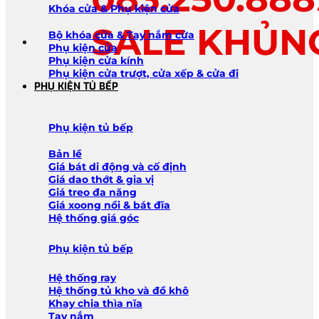
Khóa cửa & Phụ kiện cửa
SALE KHỦN
Bộ khóa cửa & Tay nắm cửa
Phụ kiện cửa
Phụ kiện cửa kính
Phụ kiện cửa trượt, cửa xếp & cửa đi
PHỤ KIỆN TỦ BẾP
Phụ kiện tủ bếp
Bản lề
Giá bát di động và cố định
Giá dao thớt & gia vị
Giá treo đa năng
Giá xoong nồi & bát đĩa
Hệ thống giá góc
Phụ kiện tủ bếp
Hệ thống ray
Hệ thống tủ kho và đồ khô
Khay chia thìa nĩa
Tay nắm