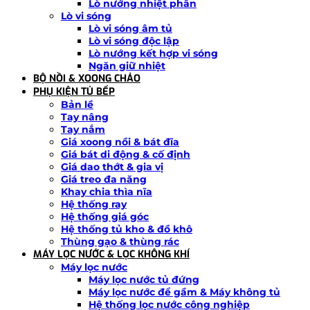
Lò nướng nhiệt phân
Lò vi sóng
Lò vi sóng âm tủ
Lò vi sóng độc lập
Lò nướng kết hợp vi sóng
Ngăn giữ nhiệt
BỘ NỒI & XOONG CHẢO
PHỤ KIỆN TỦ BẾP
Bản lề
Tay nâng
Tay nắm
Giá xoong nồi & bát đĩa
Giá bát di động & cố định
Giá dao thớt & gia vị
Giá treo đa năng
Khay chia thìa nĩa
Hệ thống ray
Hệ thống giá góc
Hệ thống tủ kho & đồ khô
Thùng gạo & thùng rác
MÁY LỌC NƯỚC & LỌC KHÔNG KHÍ
Máy lọc nước
Máy lọc nước tủ đứng
Máy lọc nước để gầm & Máy không tủ
Hệ thống lọc nước công nghiệp