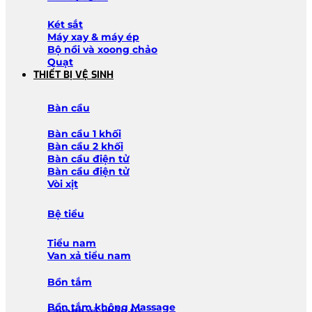
Két sắt
Máy xay & máy ép
Bộ nồi và xoong chảo
Quạt
THIẾT BỊ VỆ SINH
Bàn cầu
Bàn cầu 1 khối
Bàn cầu 2 khối
Bàn cầu điện tử
Bàn cầu điện tử
Vòi xịt
Bệ tiểu
Tiểu nam
Van xả tiểu nam
Bồn tắm
Bồn tắm không Massage
Lavabo và chậu tủ