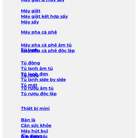
Máy giặt
Máy giặt kết hợp sấy
Máy sấy
Máy pha cà phê
Máy pha cà phê âm tủ
Tủ lạnh
Máy pha cà phê độc lập
Tủ đông
Tủ lạnh âm tủ
Tủ lạnh đơn
Tủ rượu
Tủ lạnh side by side
Tủ mát
Tủ rượu âm tủ
Tủ rượu độc lập
Thiết bị mini
Bàn là
Cân sức khỏe
Máy hút bụi
Gia dụng
Ấm siêu tốc