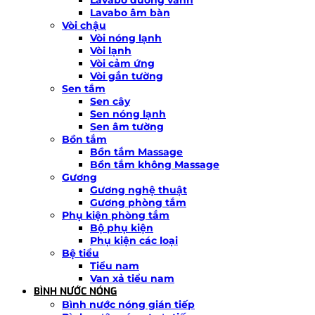
Lavabo âm bàn
Vòi chậu
Vòi nóng lạnh
Vòi lạnh
Vòi cảm ứng
Vòi gắn tường
Sen tắm
Sen cây
Sen nóng lạnh
Sen âm tường
Bồn tắm
Bồn tắm Massage
Bồn tắm không Massage
Gương
Gương nghệ thuật
Gương phòng tắm
Phụ kiện phòng tắm
Bộ phụ kiện
Phụ kiện các loại
Bệ tiểu
Tiểu nam
Van xả tiểu nam
BÌNH NƯỚC NÓNG
Bình nước nóng gián tiếp