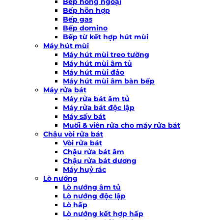
Bếp hồng ngoại
Bếp hỗn hợp
Bếp gas
Bếp domino
Bếp từ kết hợp hút mùi
Máy hút mùi
Máy hút mùi treo tường
Máy hút mùi âm tủ
Máy hút mùi đảo
Máy hút mùi âm bàn bếp
Máy rửa bát
Máy rửa bát âm tủ
Máy rửa bát độc lập
Máy sấy bát
Muối & viên rửa cho máy rửa bát
Chậu vòi rửa bát
Vòi rửa bát
Chậu rửa bát âm
Chậu rửa bát dương
Máy huỷ rác
Lò nướng
Lò nướng âm tủ
Lò nướng độc lập
Lò hấp
Lò nướng kết hợp hấp