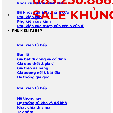
Khóa cửa & Phụ kiện cửa
SALE KHỦN
Bộ khóa cửa & Tay nắm cửa
Phụ kiện cửa
Phụ kiện cửa kính
Phụ kiện cửa trượt, cửa xếp & cửa đi
PHỤ KIỆN TỦ BẾP
Phụ kiện tủ bếp
Bản lề
Giá bát di động và cố định
Giá dao thớt & gia vị
Giá treo đa năng
Giá xoong nồi & bát đĩa
Hệ thống giá góc
Phụ kiện tủ bếp
Hệ thống ray
Hệ thống tủ kho và đồ khô
Khay chia thìa nĩa
Tay nắm