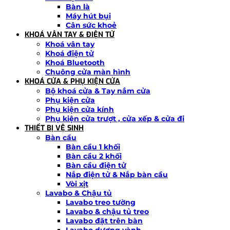
Bàn là
Máy hút bụi
Cân sức khoẻ
KHOÁ VÂN TAY & ĐIỆN TỬ
Khoá vân tay
Khoá điện tử
Khoá Bluetooth
Chuông cửa màn hình
KHOÁ CỬA & PHỤ KIỆN CỬA
Bộ khoá cửa & Tay nắm cửa
Phụ kiện cửa
Phụ kiện cửa kính
Phụ kiện cửa trượt , cửa xếp & cửa đi
THIẾT BỊ VỆ SINH
Bàn cầu
Bàn cầu 1 khối
Bàn cầu 2 khối
Bàn cầu điện tử
Nắp điện tử & Nắp bàn cầu
Vòi xịt
Lavabo & Chậu tủ
Lavabo treo tường
Lavabo & chậu tủ treo
Lavabo đặt trên bàn
Lavabo dương vành