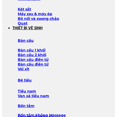
Két sắt
Máy xay & máy ép
Bộ nồi và xoong chảo
Quạt
THIẾT BỊ VỆ SINH
Bàn cầu
Bàn cầu 1 khối
Bàn cầu 2 khối
Bàn cầu điện tử
Bàn cầu điện tử
Vòi xịt
Bệ tiểu
Tiểu nam
Van xả tiểu nam
Bồn tắm
Bồn tắm không Massage
Lavabo và chậu tủ