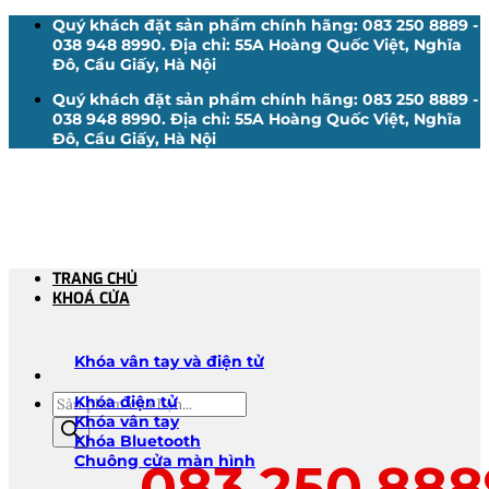
Bỏ
Quý khách đặt sản phẩm chính hãng: 083 250 8889 -
qua
038 948 8990. Địa chỉ: 55A Hoàng Quốc Việt, Nghĩa
nội
Đô, Cầu Giấy, Hà Nội
dung
Quý khách đặt sản phẩm chính hãng: 083 250 8889 -
038 948 8990. Địa chỉ: 55A Hoàng Quốc Việt, Nghĩa
Đô, Cầu Giấy, Hà Nội
TRANG CHỦ
KHOÁ CỬA
Khóa vân tay và điện tử
Tìm
Khóa điện tử
kiếm
Khóa vân tay
sản
Khóa Bluetooth
phẩm
Chuông cửa màn hình
083.250.888