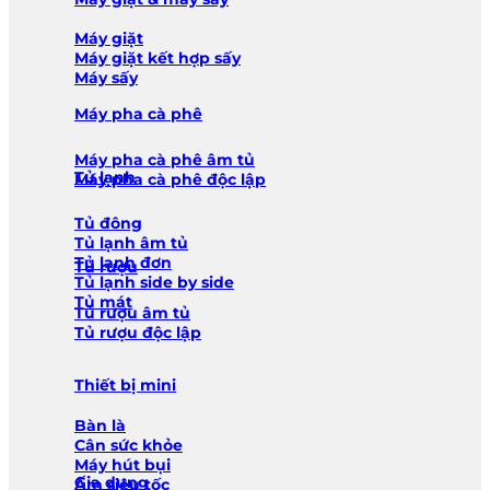
Máy giặt
Máy giặt kết hợp sấy
Máy sấy
Máy pha cà phê
Máy pha cà phê âm tủ
Tủ lạnh
Máy pha cà phê độc lập
Tủ đông
Tủ lạnh âm tủ
Tủ lạnh đơn
Tủ rượu
Tủ lạnh side by side
Tủ mát
Tủ rượu âm tủ
Tủ rượu độc lập
Thiết bị mini
Bàn là
Cân sức khỏe
Máy hút bụi
Gia dụng
Ấm siêu tốc