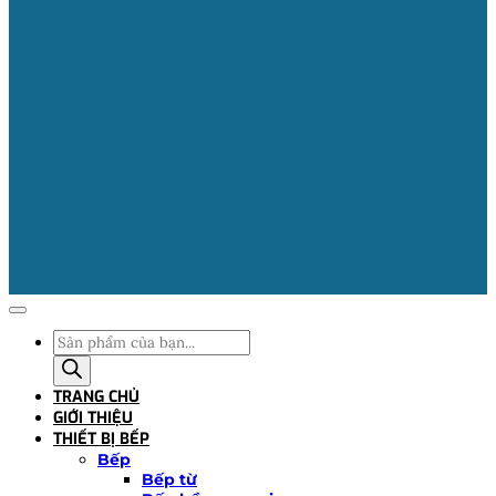
Tìm
kiếm
sản
TRANG CHỦ
phẩm
GIỚI THIỆU
THIẾT BỊ BẾP
Bếp
Bếp từ