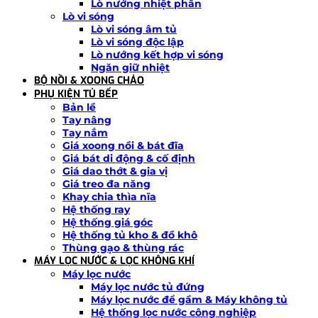
Lò nướng nhiệt phân
Lò vi sóng
Lò vi sóng âm tủ
Lò vi sóng độc lập
Lò nướng kết hợp vi sóng
Ngăn giữ nhiệt
BỘ NỒI & XOONG CHẢO
PHỤ KIỆN TỦ BẾP
Bản lề
Tay nâng
Tay nắm
Giá xoong nồi & bát đĩa
Giá bát di động & cố định
Giá dao thớt & gia vị
Giá treo đa năng
Khay chia thìa nĩa
Hệ thống ray
Hệ thống giá góc
Hệ thống tủ kho & đồ khô
Thùng gạo & thùng rác
MÁY LỌC NƯỚC & LỌC KHÔNG KHÍ
Máy lọc nước
Máy lọc nước tủ đứng
Máy lọc nước để gầm & Máy không tủ
Hệ thống lọc nước công nghiệp