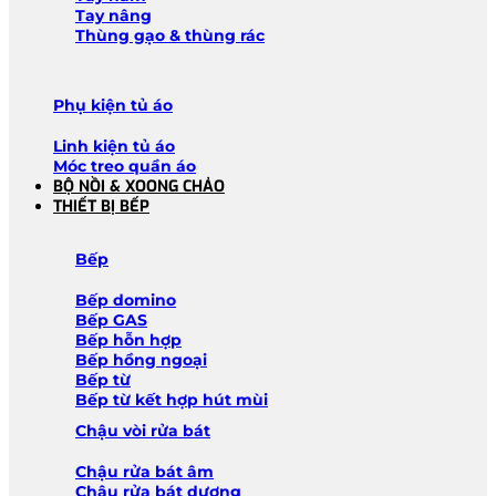
Tay nâng
Thùng gạo & thùng rác
Phụ kiện tủ áo
Linh kiện tủ áo
Móc treo quần áo
BỘ NỒI & XOONG CHẢO
THIẾT BỊ BẾP
Bếp
Bếp domino
Bếp GAS
Bếp hỗn hợp
Bếp hồng ngoại
Bếp từ
Bếp từ kết hợp hút mùi
Chậu vòi rửa bát
Chậu rửa bát âm
Chậu rửa bát dương