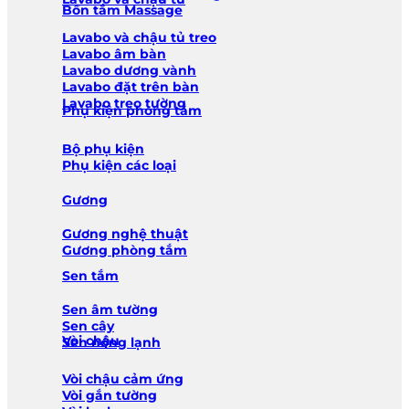
Bồn tắm Massage
Lavabo và chậu tủ treo
Lavabo âm bàn
Lavabo dương vành
Lavabo đặt trên bàn
Lavabo treo tường
Phụ kiện phòng tắm
Bộ phụ kiện
Phụ kiện các loại
Gương
Gương nghệ thuật
Gương phòng tắm
Sen tắm
Sen âm tường
Sen cây
Vòi chậu
Sen nóng lạnh
Vòi chậu cảm ứng
Vòi gắn tường