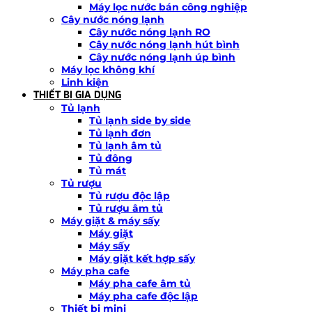
Máy lọc nước bán công nghiệp
Cây nước nóng lạnh
Cây nước nóng lạnh RO
Cây nước nóng lạnh hút bình
Cây nước nóng lạnh úp bình
Máy lọc không khí
Linh kiện
THIẾT BỊ GIA DỤNG
Tủ lạnh
Tủ lạnh side by side
Tủ lạnh đơn
Tủ lạnh âm tủ
Tủ đông
Tủ mát
Tủ rượu
Tủ rượu độc lập
Tủ rượu âm tủ
Máy giặt & máy sấy
Máy giặt
Máy sấy
Máy giặt kết hợp sấy
Máy pha cafe
Máy pha cafe âm tủ
Máy pha cafe độc lập
Thiết bị mini