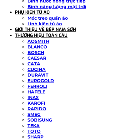
Bình nước nóng trực tiếp
Bình năng lượng mặt trời
PHỤ KIỆN TỦ ÁO
Móc treo quần áo
Linh kiện tủ áo
GIỚI THIỆU VỀ BẾP NAM SƠN
THƯƠNG HIỆU TOÀN CẦU
AOSMITH
BLANCO
BOSCH
CAESAR
CATA
CUCINA
DURAVIT
EUROGOLD
FERROLI
HAFELE
INAX
KAROFI
RAPIDO
SMEG
SOBISUNG
TEKA
TOTO
SHARP