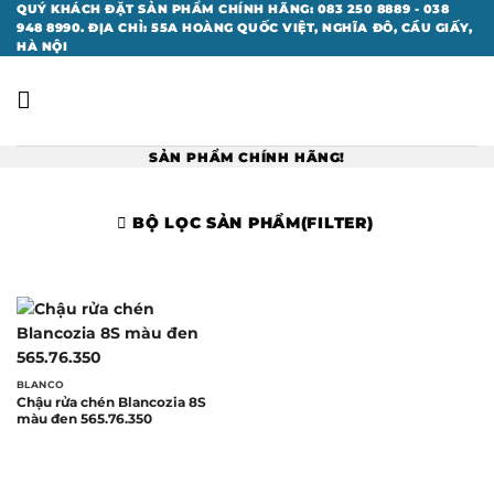
Bỏ
QUÝ KHÁCH ĐẶT SẢN PHẨM CHÍNH HÃNG: 083 250 8889 - 038
948 8990. ĐỊA CHỈ: 55A HOÀNG QUỐC VIỆT, NGHĨA ĐÔ, CẦU GIẤY,
qua
HÀ NỘI
nội
dung
SẢN PHẨM CHÍNH HÃNG!
BỘ LỌC SẢN PHẨM(FILTER)
BLANCO
Chậu rửa chén Blancozia 8S
màu đen 565.76.350