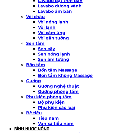
Lavabo đặt trên bàn
Lavabo dương vành
Lavabo âm bàn
Vòi chậu
Vòi nóng lạnh
Vòi lạnh
Vòi cảm ứng
Vòi gắn tường
Sen tắm
Sen cây
Sen nóng lạnh
Sen âm tường
Bồn tắm
Bồn tắm Massage
Bồn tắm không Massage
Gương
Gương nghệ thuật
Gương phòng tắm
Phụ kiện phòng tắm
Bộ phụ kiện
Phụ kiện các loại
Bệ tiểu
Tiểu nam
Van xả tiểu nam
BÌNH NƯỚC NÓNG