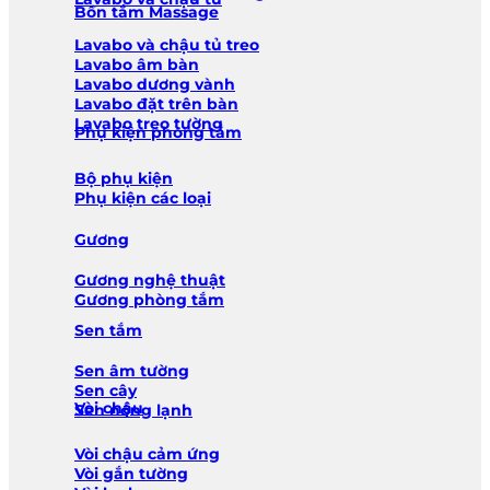
Bồn tắm Massage
Lavabo và chậu tủ treo
Lavabo âm bàn
Lavabo dương vành
Lavabo đặt trên bàn
Lavabo treo tường
Phụ kiện phòng tắm
Bộ phụ kiện
Phụ kiện các loại
Gương
Gương nghệ thuật
Gương phòng tắm
Sen tắm
Sen âm tường
Sen cây
Vòi chậu
Sen nóng lạnh
Vòi chậu cảm ứng
Vòi gắn tường