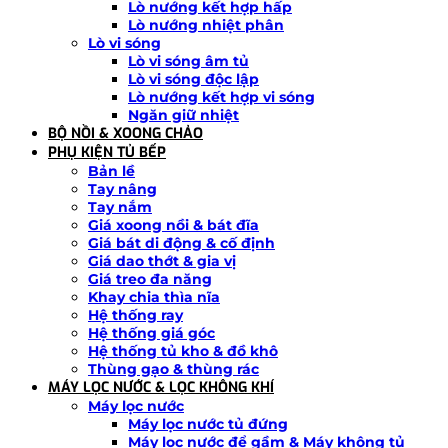
Lò nướng kết hợp hấp
Lò nướng nhiệt phân
Lò vi sóng
Lò vi sóng âm tủ
Lò vi sóng độc lập
Lò nướng kết hợp vi sóng
Ngăn giữ nhiệt
BỘ NỒI & XOONG CHẢO
PHỤ KIỆN TỦ BẾP
Bản lề
Tay nâng
Tay nắm
Giá xoong nồi & bát đĩa
Giá bát di động & cố định
Giá dao thớt & gia vị
Giá treo đa năng
Khay chia thìa nĩa
Hệ thống ray
Hệ thống giá góc
Hệ thống tủ kho & đồ khô
Thùng gạo & thùng rác
MÁY LỌC NƯỚC & LỌC KHÔNG KHÍ
Máy lọc nước
Máy lọc nước tủ đứng
Máy lọc nước để gầm & Máy không tủ