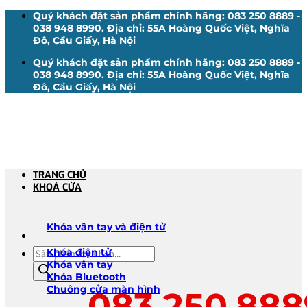
Bỏ
Quý khách đặt sản phẩm chính hãng: 083 250 8889 -
qua
038 948 8990. Địa chỉ: 55A Hoàng Quốc Việt, Nghĩa
nội
Đô, Cầu Giấy, Hà Nội
dung
Quý khách đặt sản phẩm chính hãng: 083 250 8889 -
038 948 8990. Địa chỉ: 55A Hoàng Quốc Việt, Nghĩa
Đô, Cầu Giấy, Hà Nội
TRANG CHỦ
KHOÁ CỬA
Khóa vân tay và điện tử
Tìm
Khóa điện tử
kiếm
Khóa vân tay
sản
Khóa Bluetooth
phẩm
Chuông cửa màn hình
083.250.888