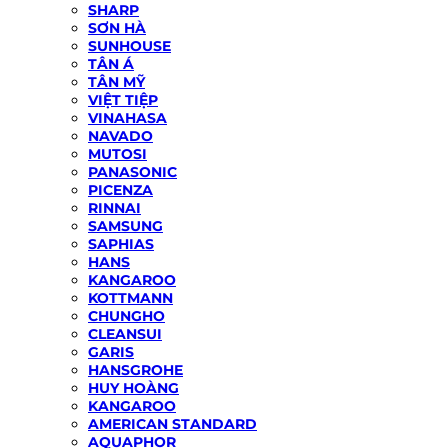
SHARP
SƠN HÀ
SUNHOUSE
TÂN Á
TÂN MỸ
VIỆT TIỆP
VINAHASA
NAVADO
MUTOSI
PANASONIC
PICENZA
RINNAI
SAMSUNG
SAPHIAS
HANS
KANGAROO
KOTTMANN
CHUNGHO
CLEANSUI
GARIS
HANSGROHE
HUY HOÀNG
KANGAROO
AMERICAN STANDARD
AQUAPHOR