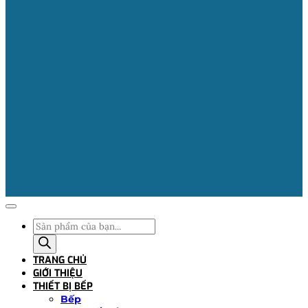
Tìm
kiếm
sản
TRANG CHỦ
phẩm
GIỚI THIỆU
THIẾT BỊ BẾP
Bếp