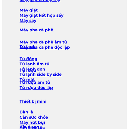
Máy giặt
Máy giặt kết hợp sấy
Máy sấy
Máy pha cà phê
Máy pha cà phê âm tủ
Tủ lạnh
Máy pha cà phê độc lập
Tủ đông
Tủ lạnh âm tủ
Tủ lạnh đơn
Tủ rượu
Tủ lạnh side by side
Tủ mát
Tủ rượu âm tủ
Tủ rượu độc lập
Thiết bị mini
Bàn là
Cân sức khỏe
Máy hút bụi
Gia dụng
Ấm siêu tốc