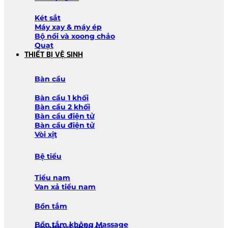
Két sắt
Máy xay & máy ép
Bộ nồi và xoong chảo
Quạt
THIẾT BỊ VỆ SINH
Bàn cầu
Bàn cầu 1 khối
Bàn cầu 2 khối
Bàn cầu điện tử
Bàn cầu điện tử
Vòi xịt
Bệ tiểu
Tiểu nam
Van xả tiểu nam
Bồn tắm
Bồn tắm không Massage
Lavabo và chậu tủ