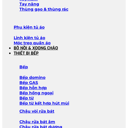
Tay nâng
Thùng gạo & thùng rác
Phụ kiện tủ áo
Linh kiện tủ áo
Móc treo quần áo
BỘ NỒI & XOONG CHẢO
THIẾT BỊ BẾP
Bếp
Bếp domino
Bếp GAS
Bếp hỗn hợp
Bếp hồng ngoại
Bếp từ
Bếp từ kết hợp hút mùi
Chậu vòi rửa bát
Chậu rửa bát âm
Chậu rửa bát dương