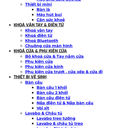
Thiết bị mini
Bàn là
Máy hút bụi
Cân sức khoẻ
KHOÁ VÂN TAY & ĐIỆN TỬ
Khoá vân tay
Khoá điện tử
Khoá Bluetooth
Chuông cửa màn hình
KHOÁ CỬA & PHỤ KIỆN CỬA
Bộ khoá cửa & Tay nắm cửa
Phụ kiện cửa
Phụ kiện cửa kính
Phụ kiện cửa trượt , cửa xếp & cửa đi
THIẾT BỊ VỆ SINH
Bàn cầu
Bàn cầu 1 khối
Bàn cầu 2 khối
Bàn cầu điện tử
Nắp điện tử & Nắp bàn cầu
Vòi xịt
Lavabo & Chậu tủ
Lavabo treo tường
Lavabo & chậu tủ treo