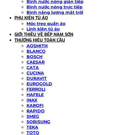
Bình nước nóng gián tiếp
Bình nước nóng trực tiếp
Bình năng lượng mặt trời
PHỤ KIỆN TỦ ÁO
Móc treo quần áo
Linh kiện tủ áo
GIỚI THIỆU VỀ BẾP NAM SƠN
THƯƠNG HIỆU TOÀN CẦU
AOSMITH
BLANCO
BOSCH
CAESAR
CATA
CUCINA
DURAVIT
EUROGOLD
FERROLI
HAFELE
INAX
KAROFI
RAPIDO
SMEG
SOBISUNG
TEKA
TOTO