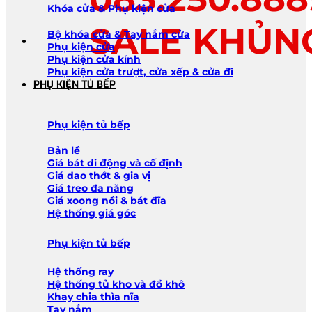
Khóa cửa & Phụ kiện cửa
SALE KHỦN
Bộ khóa cửa & Tay nắm cửa
Phụ kiện cửa
Phụ kiện cửa kính
Phụ kiện cửa trượt, cửa xếp & cửa đi
PHỤ KIỆN TỦ BẾP
Phụ kiện tủ bếp
Bản lề
Giá bát di động và cố định
Giá dao thớt & gia vị
Giá treo đa năng
Giá xoong nồi & bát đĩa
Hệ thống giá góc
Phụ kiện tủ bếp
Hệ thống ray
Hệ thống tủ kho và đồ khô
Khay chia thìa nĩa
Tay nắm