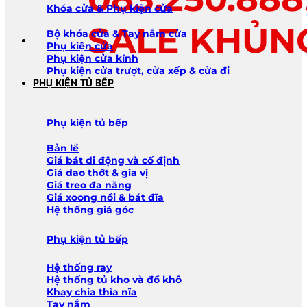
Khóa cửa & Phụ kiện cửa
SALE KHỦN
Bộ khóa cửa & Tay nắm cửa
Phụ kiện cửa
Phụ kiện cửa kính
Phụ kiện cửa trượt, cửa xếp & cửa đi
PHỤ KIỆN TỦ BẾP
Phụ kiện tủ bếp
Bản lề
Giá bát di động và cố định
Giá dao thớt & gia vị
Giá treo đa năng
Giá xoong nồi & bát đĩa
Hệ thống giá góc
Phụ kiện tủ bếp
Hệ thống ray
Hệ thống tủ kho và đồ khô
Khay chia thìa nĩa
Tay nắm