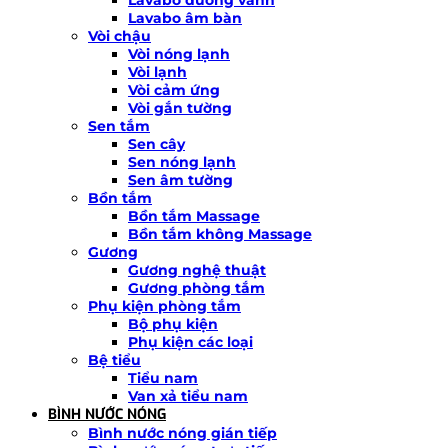
Lavabo âm bàn
Vòi chậu
Vòi nóng lạnh
Vòi lạnh
Vòi cảm ứng
Vòi gắn tường
Sen tắm
Sen cây
Sen nóng lạnh
Sen âm tường
Bồn tắm
Bồn tắm Massage
Bồn tắm không Massage
Gương
Gương nghệ thuật
Gương phòng tắm
Phụ kiện phòng tắm
Bộ phụ kiện
Phụ kiện các loại
Bệ tiểu
Tiểu nam
Van xả tiểu nam
BÌNH NƯỚC NÓNG
Bình nước nóng gián tiếp