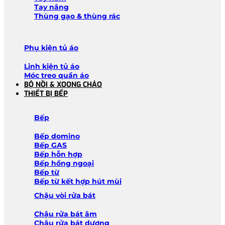
Tay nâng
Thùng gạo & thùng rác
Phụ kiện tủ áo
Linh kiện tủ áo
Móc treo quần áo
BỘ NỒI & XOONG CHẢO
THIẾT BỊ BẾP
Bếp
Bếp domino
Bếp GAS
Bếp hỗn hợp
Bếp hồng ngoại
Bếp từ
Bếp từ kết hợp hút mùi
Chậu vòi rửa bát
Chậu rửa bát âm
Chậu rửa bát dương