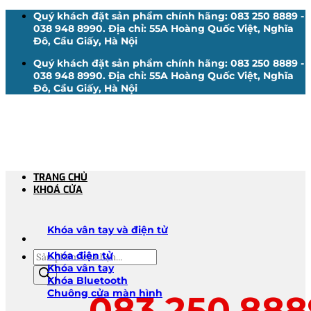
Bỏ
Quý khách đặt sản phẩm chính hãng: 083 250 8889 -
qua
038 948 8990. Địa chỉ: 55A Hoàng Quốc Việt, Nghĩa
nội
Đô, Cầu Giấy, Hà Nội
dung
Quý khách đặt sản phẩm chính hãng: 083 250 8889 -
038 948 8990. Địa chỉ: 55A Hoàng Quốc Việt, Nghĩa
Đô, Cầu Giấy, Hà Nội
TRANG CHỦ
KHOÁ CỬA
Khóa vân tay và điện tử
Tìm
Khóa điện tử
kiếm
Khóa vân tay
sản
Khóa Bluetooth
phẩm
Chuông cửa màn hình
083.250.888