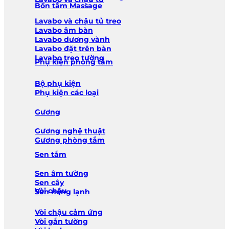
Bồn tắm Massage
Lavabo và chậu tủ treo
Lavabo âm bàn
Lavabo dương vành
Lavabo đặt trên bàn
Lavabo treo tường
Phụ kiện phòng tắm
Bộ phụ kiện
Phụ kiện các loại
Gương
Gương nghệ thuật
Gương phòng tắm
Sen tắm
Sen âm tường
Sen cây
Vòi chậu
Sen nóng lạnh
Vòi chậu cảm ứng
Vòi gắn tường