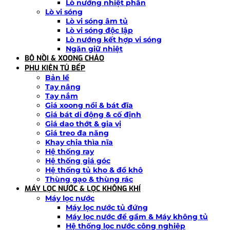
Lò nướng nhiệt phân
Lò vi sóng
Lò vi sóng âm tủ
Lò vi sóng độc lập
Lò nướng kết hợp vi sóng
Ngăn giữ nhiệt
BỘ NỒI & XOONG CHẢO
PHỤ KIỆN TỦ BẾP
Bản lề
Tay nâng
Tay nắm
Giá xoong nồi & bát đĩa
Giá bát di động & cố định
Giá dao thớt & gia vị
Giá treo đa năng
Khay chia thìa nĩa
Hệ thống ray
Hệ thống giá góc
Hệ thống tủ kho & đồ khô
Thùng gạo & thùng rác
MÁY LỌC NƯỚC & LỌC KHÔNG KHÍ
Máy lọc nước
Máy lọc nước tủ đứng
Máy lọc nước để gầm & Máy không tủ
Hệ thống lọc nước công nghiệp