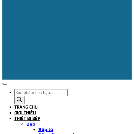
Tìm
kiếm
sản
TRANG CHỦ
phẩm
GIỚI THIỆU
THIẾT BỊ BẾP
Bếp
Bếp từ