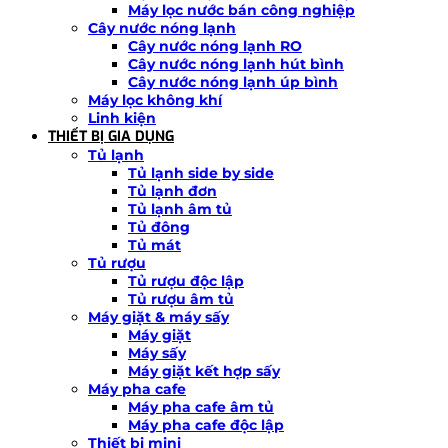
Máy lọc nước bán công nghiệp
Cây nước nóng lạnh
Cây nước nóng lạnh RO
Cây nước nóng lạnh hút bình
Cây nước nóng lạnh úp bình
Máy lọc không khí
Linh kiện
THIẾT BỊ GIA DỤNG
Tủ lạnh
Tủ lạnh side by side
Tủ lạnh đơn
Tủ lạnh âm tủ
Tủ đông
Tủ mát
Tủ rượu
Tủ rượu độc lập
Tủ rượu âm tủ
Máy giặt & máy sấy
Máy giặt
Máy sấy
Máy giặt kết hợp sấy
Máy pha cafe
Máy pha cafe âm tủ
Máy pha cafe độc lập
Thiết bị mini