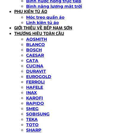
Bình nước nóng trực tiếp
Bình năng lượng mặt trời
PHỤ KIỆN TỦ ÁO
Móc treo quần áo
Linh kiện tủ áo
GIỚI THIỆU VỀ BẾP NAM SƠN
THƯƠNG HIỆU TOÀN CẦU
AOSMITH
BLANCO
BOSCH
CAESAR
CATA
CUCINA
DURAVIT
EUROGOLD
FERROLI
HAFELE
INAX
KAROFI
RAPIDO
SMEG
SOBISUNG
TEKA
TOTO
SHARP