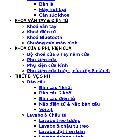
Bàn là
Máy hút bụi
Cân sức khoẻ
KHOÁ VÂN TAY & ĐIỆN TỬ
Khoá vân tay
Khoá điện tử
Khoá Bluetooth
Chuông cửa màn hình
KHOÁ CỬA & PHỤ KIỆN CỬA
Bộ khoá cửa & Tay nắm cửa
Phụ kiện cửa
Phụ kiện cửa kính
Phụ kiện cửa trượt , cửa xếp & cửa đi
THIẾT BỊ VỆ SINH
Bàn cầu
Bàn cầu 1 khối
Bàn cầu 2 khối
Bàn cầu điện tử
Nắp điện tử & Nắp bàn cầu
Vòi xịt
Lavabo & Chậu tủ
Lavabo treo tường
Lavabo & chậu tủ treo
Lavabo đặt trên bàn
Lavabo dương vành