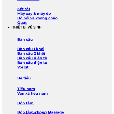
Két sắt
Máy xay & máy ép
Bộ nồi và xoong chảo
Quạt
THIẾT BỊ VỆ SINH
Bàn cầu
Bàn cầu 1 khối
Bàn cầu 2 khối
Bàn cầu điện tử
Bàn cầu điện tử
Vòi xịt
Bệ tiểu
Tiểu nam
Van xả tiểu nam
Bồn tắm
Bồn tắm không Massage
Lavabo và chậu tủ