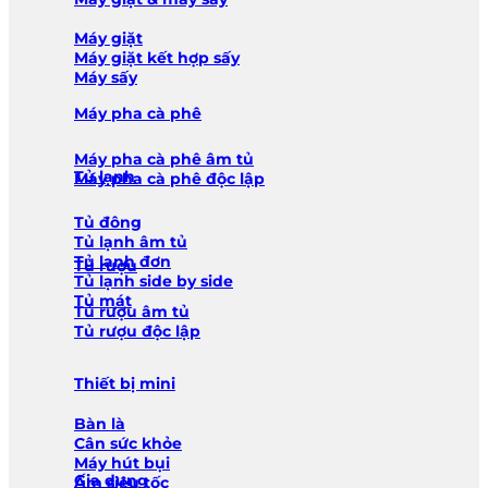
Máy giặt
Máy giặt kết hợp sấy
Máy sấy
Máy pha cà phê
Máy pha cà phê âm tủ
Tủ lạnh
Máy pha cà phê độc lập
Tủ đông
Tủ lạnh âm tủ
Tủ lạnh đơn
Tủ rượu
Tủ lạnh side by side
Tủ mát
Tủ rượu âm tủ
Tủ rượu độc lập
Thiết bị mini
Bàn là
Cân sức khỏe
Máy hút bụi
Gia dụng
Ấm siêu tốc