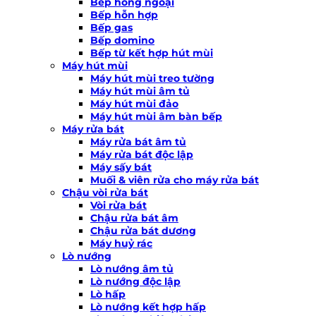
Bếp hồng ngoại
Bếp hỗn hợp
Bếp gas
Bếp domino
Bếp từ kết hợp hút mùi
Máy hút mùi
Máy hút mùi treo tường
Máy hút mùi âm tủ
Máy hút mùi đảo
Máy hút mùi âm bàn bếp
Máy rửa bát
Máy rửa bát âm tủ
Máy rửa bát độc lập
Máy sấy bát
Muối & viên rửa cho máy rửa bát
Chậu vòi rửa bát
Vòi rửa bát
Chậu rửa bát âm
Chậu rửa bát dương
Máy huỷ rác
Lò nướng
Lò nướng âm tủ
Lò nướng độc lập
Lò hấp
Lò nướng kết hợp hấp