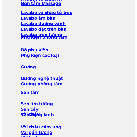
Bồn tắm Massage
Lavabo và chậu tủ treo
Lavabo âm bàn
Lavabo dương vành
Lavabo đặt trên bàn
Lavabo treo tường
Phụ kiện phòng tắm
Bộ phụ kiện
Phụ kiện các loại
Gương
Gương nghệ thuật
Gương phòng tắm
Sen tắm
Sen âm tường
Sen cây
Vòi chậu
Sen nóng lạnh
Vòi chậu cảm ứng
Vòi gắn tường