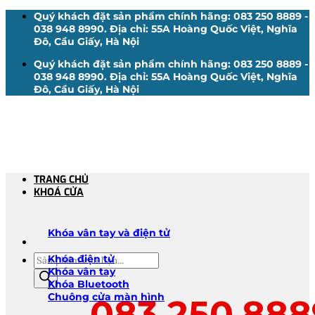
Bỏ
Quý khách đặt sản phẩm chính hãng: 083 250 8889 -
qua
038 948 8990. Địa chỉ: 55A Hoàng Quốc Việt, Nghĩa
nội
Đô, Cầu Giấy, Hà Nội
dung
Quý khách đặt sản phẩm chính hãng: 083 250 8889 -
038 948 8990. Địa chỉ: 55A Hoàng Quốc Việt, Nghĩa
Đô, Cầu Giấy, Hà Nội
TRANG CHỦ
KHOÁ CỬA
Khóa vân tay và điện tử
Tìm
Khóa điện tử
kiếm
Khóa vân tay
sản
Khóa Bluetooth
phẩm
Chuông cửa màn hình
083.250.888