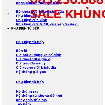
Khóa cửa & Phụ kiện cửa
SALE KHỦN
Bộ khóa cửa & Tay nắm cửa
Phụ kiện cửa
Phụ kiện cửa kính
Phụ kiện cửa trượt, cửa xếp & cửa đi
PHỤ KIỆN TỦ BẾP
Phụ kiện tủ bếp
Bản lề
Giá bát di động và cố định
Giá dao thớt & gia vị
Giá treo đa năng
Giá xoong nồi & bát đĩa
Hệ thống giá góc
Phụ kiện tủ bếp
Hệ thống ray
Hệ thống tủ kho và đồ khô
Khay chia thìa nĩa
Tay nắm