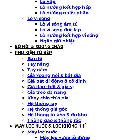
Lò hấp
Lò nướng kết hợp hấp
Lò nướng nhiệt phân
Lò vi sóng
Lò vi sóng âm tủ
Lò vi sóng độc lập
Lò nướng kết hợp vi sóng
Ngăn giữ nhiệt
BỘ NỒI & XOONG CHẢO
PHỤ KIỆN TỦ BẾP
Bản lề
Tay nâng
Tay nắm
Giá xoong nồi & bát đĩa
Giá bát di động & cố định
Giá dao thớt & gia vị
Giá treo đa năng
Khay chia thìa nĩa
Hệ thống ray
Hệ thống giá góc
Hệ thống tủ kho & đồ khô
Thùng gạo & thùng rác
MÁY LỌC NƯỚC & LỌC KHÔNG KHÍ
Máy lọc nước
Máy lọc nước tủ đứng