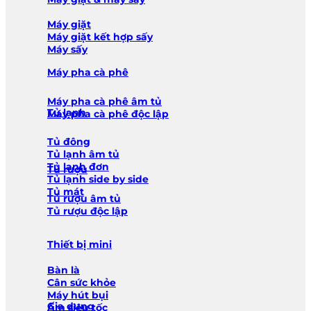
Máy giặt
Máy giặt kết hợp sấy
Máy sấy
Máy pha cà phê
Máy pha cà phê âm tủ
Tủ lạnh
Máy pha cà phê độc lập
Tủ đông
Tủ lạnh âm tủ
Tủ lạnh đơn
Tủ rượu
Tủ lạnh side by side
Tủ mát
Tủ rượu âm tủ
Tủ rượu độc lập
Thiết bị mini
Bàn là
Cân sức khỏe
Máy hút bụi
Gia dụng
Ấm siêu tốc