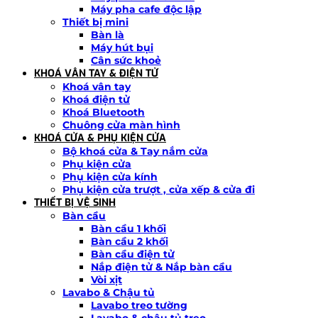
Máy pha cafe độc lập
Thiết bị mini
Bàn là
Máy hút bụi
Cân sức khoẻ
KHOÁ VÂN TAY & ĐIỆN TỬ
Khoá vân tay
Khoá điện tử
Khoá Bluetooth
Chuông cửa màn hình
KHOÁ CỬA & PHỤ KIỆN CỬA
Bộ khoá cửa & Tay nắm cửa
Phụ kiện cửa
Phụ kiện cửa kính
Phụ kiện cửa trượt , cửa xếp & cửa đi
THIẾT BỊ VỆ SINH
Bàn cầu
Bàn cầu 1 khối
Bàn cầu 2 khối
Bàn cầu điện tử
Nắp điện tử & Nắp bàn cầu
Vòi xịt
Lavabo & Chậu tủ
Lavabo treo tường
Lavabo & chậu tủ treo