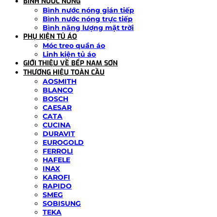
BÌNH NƯỚC NÓNG
Bình nước nóng gián tiếp
Bình nước nóng trực tiếp
Bình năng lượng mặt trời
PHỤ KIỆN TỦ ÁO
Móc treo quần áo
Linh kiện tủ áo
GIỚI THIỆU VỀ BẾP NAM SƠN
THƯƠNG HIỆU TOÀN CẦU
AOSMITH
BLANCO
BOSCH
CAESAR
CATA
CUCINA
DURAVIT
EUROGOLD
FERROLI
HAFELE
INAX
KAROFI
RAPIDO
SMEG
SOBISUNG
TEKA