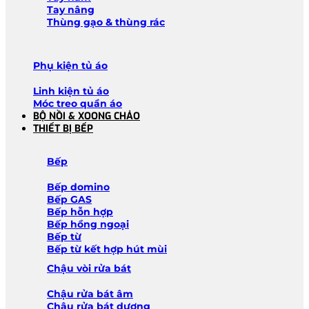
Tay nâng
Thùng gạo & thùng rác
Phụ kiện tủ áo
Linh kiện tủ áo
Móc treo quần áo
BỘ NỒI & XOONG CHẢO
THIẾT BỊ BẾP
Bếp
Bếp domino
Bếp GAS
Bếp hỗn hợp
Bếp hồng ngoại
Bếp từ
Bếp từ kết hợp hút mùi
Chậu vòi rửa bát
Chậu rửa bát âm
Chậu rửa bát dương