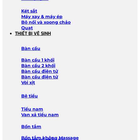
Két sắt
Máy xay & máy ép
Bộ nồi và xoong chảo
Quạt
THIẾT BỊ VỆ SINH
Bàn cầu
Bàn cầu 1 khối
Bàn cầu 2 khối
Bàn cầu điện tử
Bàn cầu điện tử
Vòi xịt
Bệ tiểu
Tiểu nam
Van xả tiểu nam
Bồn tắm
Bồn tắm không Massage
Lavabo và chậu tủ