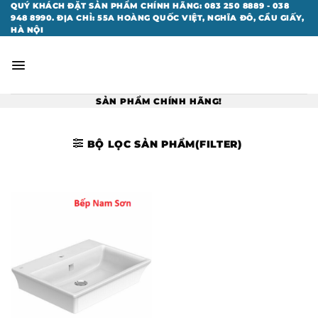
Bỏ
QUÝ KHÁCH ĐẶT SẢN PHẨM CHÍNH HÃNG: 083 250 8889 - 038
948 8990. ĐỊA CHỈ: 55A HOÀNG QUỐC VIỆT, NGHĨA ĐÔ, CẦU GIẤY,
qua
HÀ NỘI
nội
dung
SẢN PHẨM CHÍNH HÃNG!
BỘ LỌC SẢN PHẨM(FILTER)