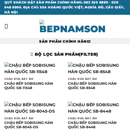
Bỏ
QUÝ KHÁCH ĐẶT SẢN PHẨM CHÍNH HÃNG: 083 250 8889 - 038
948 8990. ĐỊA CHỈ: 55A HOÀNG QUỐC VIỆT, NGHĨA ĐÔ, CẦU GIẤY,
qua
HÀ NỘI
nội
dung
SẢN PHẨM CHÍNH HÃNG!
BỘ LỌC SẢN PHẨM(FILTER)
CHẬU RỬA BÁT ÂM
CHẬU RỬA BÁT ÂM
CHẬU BẾP SOBISUNG HÀN
CHẬU BẾP SOBISUNG HÀN
QUỐC SB-11548
QUỐC SB-8548
CHẬU RỬA BÁT ÂM
CHẬU RỬA BÁT ÂM
CHẬU BẾP SOBISUNG HÀN
CHẬU BẾP SOBISUNG HÀN
QUỐC SB-8045-DS
QUỐC SB-8448