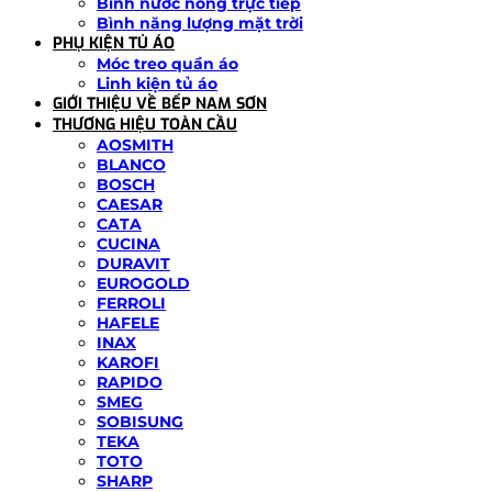
Bình nước nóng trực tiếp
Bình năng lượng mặt trời
PHỤ KIỆN TỦ ÁO
Móc treo quần áo
Linh kiện tủ áo
GIỚI THIỆU VỀ BẾP NAM SƠN
THƯƠNG HIỆU TOÀN CẦU
AOSMITH
BLANCO
BOSCH
CAESAR
CATA
CUCINA
DURAVIT
EUROGOLD
FERROLI
HAFELE
INAX
KAROFI
RAPIDO
SMEG
SOBISUNG
TEKA
TOTO
SHARP