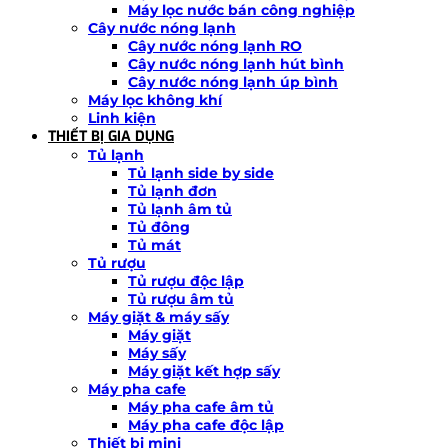
Máy lọc nước bán công nghiệp
Cây nước nóng lạnh
Cây nước nóng lạnh RO
Cây nước nóng lạnh hút bình
Cây nước nóng lạnh úp bình
Máy lọc không khí
Linh kiện
THIẾT BỊ GIA DỤNG
Tủ lạnh
Tủ lạnh side by side
Tủ lạnh đơn
Tủ lạnh âm tủ
Tủ đông
Tủ mát
Tủ rượu
Tủ rượu độc lập
Tủ rượu âm tủ
Máy giặt & máy sấy
Máy giặt
Máy sấy
Máy giặt kết hợp sấy
Máy pha cafe
Máy pha cafe âm tủ
Máy pha cafe độc lập
Thiết bị mini