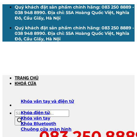
Bỏ
Quý khách đặt sản phẩm chính hãng: 083 250 8889 -
qua
038 948 8990. Địa chỉ: 55A Hoàng Quốc Việt, Nghĩa
nội
Đô, Cầu Giấy, Hà Nội
dung
Quý khách đặt sản phẩm chính hãng: 083 250 8889 -
038 948 8990. Địa chỉ: 55A Hoàng Quốc Việt, Nghĩa
Đô, Cầu Giấy, Hà Nội
TRANG CHỦ
KHOÁ CỬA
Khóa vân tay và điện tử
Tìm
Khóa điện tử
kiếm
Khóa vân tay
sản
Khóa Bluetooth
phẩm
Chuông cửa màn hình
083.250.888