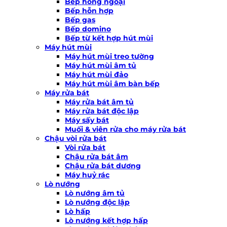
Bếp hồng ngoại
Bếp hỗn hợp
Bếp gas
Bếp domino
Bếp từ kết hợp hút mùi
Máy hút mùi
Máy hút mùi treo tường
Máy hút mùi âm tủ
Máy hút mùi đảo
Máy hút mùi âm bàn bếp
Máy rửa bát
Máy rửa bát âm tủ
Máy rửa bát độc lập
Máy sấy bát
Muối & viên rửa cho máy rửa bát
Chậu vòi rửa bát
Vòi rửa bát
Chậu rửa bát âm
Chậu rửa bát dương
Máy huỷ rác
Lò nướng
Lò nướng âm tủ
Lò nướng độc lập
Lò hấp
Lò nướng kết hợp hấp