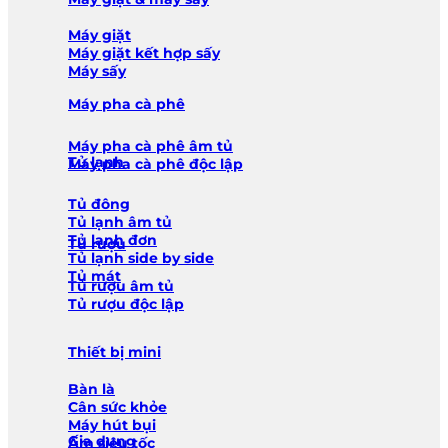
Máy giặt
Máy giặt kết hợp sấy
Máy sấy
Máy pha cà phê
Máy pha cà phê âm tủ
Tủ lạnh
Máy pha cà phê độc lập
Tủ đông
Tủ lạnh âm tủ
Tủ lạnh đơn
Tủ rượu
Tủ lạnh side by side
Tủ mát
Tủ rượu âm tủ
Tủ rượu độc lập
Thiết bị mini
Bàn là
Cân sức khỏe
Máy hút bụi
Gia dụng
Ấm siêu tốc