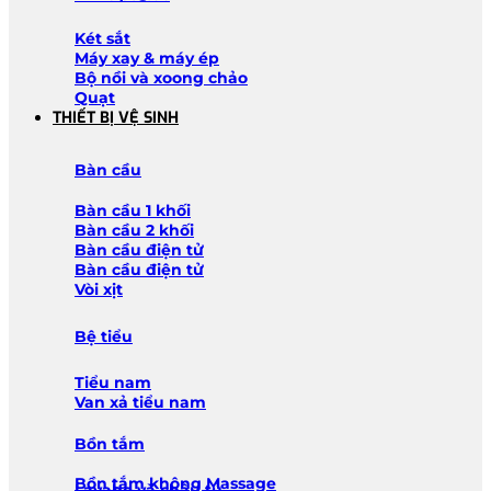
Két sắt
Máy xay & máy ép
Bộ nồi và xoong chảo
Quạt
THIẾT BỊ VỆ SINH
Bàn cầu
Bàn cầu 1 khối
Bàn cầu 2 khối
Bàn cầu điện tử
Bàn cầu điện tử
Vòi xịt
Bệ tiểu
Tiểu nam
Van xả tiểu nam
Bồn tắm
Bồn tắm không Massage
Lavabo và chậu tủ