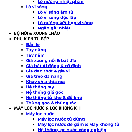
Lò nướng nhiệt phân
Lò vi sóng
Lò vi sóng âm tủ
Lò vi sóng độc lập
Lò nướng kết hợp vi sóng
Ngăn giữ nhiệt
BỘ NỒI & XOONG CHẢO
PHỤ KIỆN TỦ BẾP
Bản lề
Tay nâng
Tay nắm
Giá xoong nồi & bát đĩa
Giá bát di động & cố định
Giá dao thớt & gia vị
Giá treo đa năng
Khay chia thìa nĩa
Hệ thống ray
Hệ thống giá góc
Hệ thống tủ kho & đồ khô
Thùng gạo & thùng rác
MÁY LỌC NƯỚC & LỌC KHÔNG KHÍ
Máy lọc nước
Máy lọc nước tủ đứng
Máy lọc nước để gầm & Máy không tủ
Hệ thống lọc nước công nghiệp