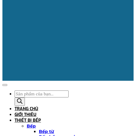
Tìm
kiếm
sản
TRANG CHỦ
phẩm
GIỚI THIỆU
THIẾT BỊ BẾP
Bếp
Bếp từ