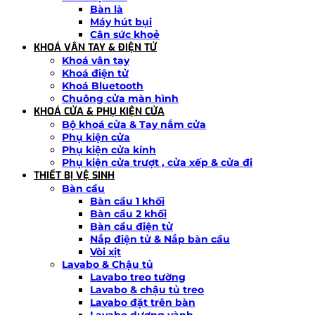
Bàn là
Máy hút bụi
Cân sức khoẻ
KHOÁ VÂN TAY & ĐIỆN TỬ
Khoá vân tay
Khoá điện tử
Khoá Bluetooth
Chuông cửa màn hình
KHOÁ CỬA & PHỤ KIỆN CỬA
Bộ khoá cửa & Tay nắm cửa
Phụ kiện cửa
Phụ kiện cửa kính
Phụ kiện cửa trượt , cửa xếp & cửa đi
THIẾT BỊ VỆ SINH
Bàn cầu
Bàn cầu 1 khối
Bàn cầu 2 khối
Bàn cầu điện tử
Nắp điện tử & Nắp bàn cầu
Vòi xịt
Lavabo & Chậu tủ
Lavabo treo tường
Lavabo & chậu tủ treo
Lavabo đặt trên bàn
Lavabo dương vành