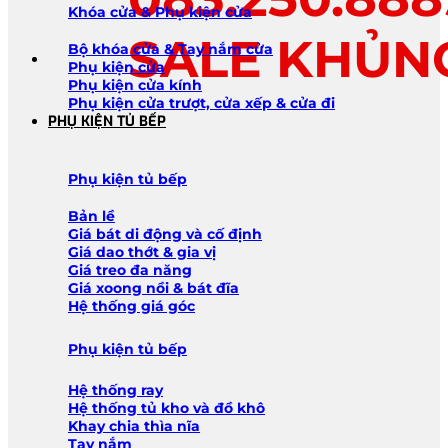
Khóa cửa & Phụ kiện cửa
SALE KHỦN
Bộ khóa cửa & Tay nắm cửa
Phụ kiện cửa
Phụ kiện cửa kính
Phụ kiện cửa trượt, cửa xếp & cửa đi
PHỤ KIỆN TỦ BẾP
Phụ kiện tủ bếp
Bản lề
Giá bát di động và cố định
Giá dao thớt & gia vị
Giá treo đa năng
Giá xoong nồi & bát đĩa
Hệ thống giá góc
Phụ kiện tủ bếp
Hệ thống ray
Hệ thống tủ kho và đồ khô
Khay chia thìa nĩa
Tay nắm