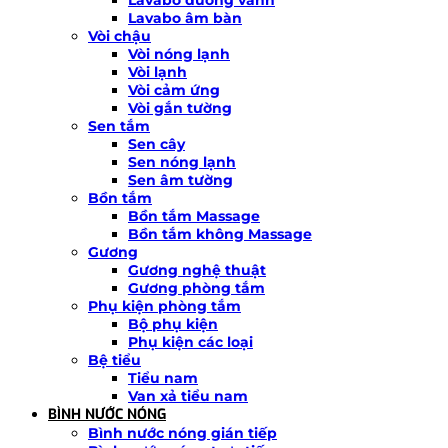
Lavabo âm bàn
Vòi chậu
Vòi nóng lạnh
Vòi lạnh
Vòi cảm ứng
Vòi gắn tường
Sen tắm
Sen cây
Sen nóng lạnh
Sen âm tường
Bồn tắm
Bồn tắm Massage
Bồn tắm không Massage
Gương
Gương nghệ thuật
Gương phòng tắm
Phụ kiện phòng tắm
Bộ phụ kiện
Phụ kiện các loại
Bệ tiểu
Tiểu nam
Van xả tiểu nam
BÌNH NƯỚC NÓNG
Bình nước nóng gián tiếp