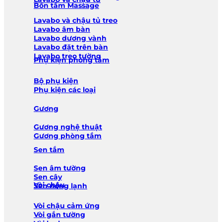
Bồn tắm Massage
Lavabo và chậu tủ treo
Lavabo âm bàn
Lavabo dương vành
Lavabo đặt trên bàn
Lavabo treo tường
Phụ kiện phòng tắm
Bộ phụ kiện
Phụ kiện các loại
Gương
Gương nghệ thuật
Gương phòng tắm
Sen tắm
Sen âm tường
Sen cây
Vòi chậu
Sen nóng lạnh
Vòi chậu cảm ứng
Vòi gắn tường