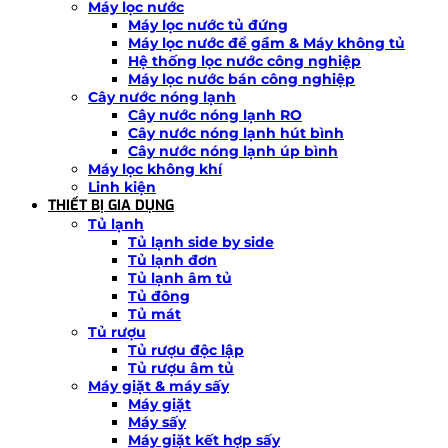
Máy lọc nước
Máy lọc nước tủ đứng
Máy lọc nước để gầm & Máy không tủ
Hệ thống lọc nước công nghiệp
Máy lọc nước bán công nghiệp
Cây nước nóng lạnh
Cây nước nóng lạnh RO
Cây nước nóng lạnh hút bình
Cây nước nóng lạnh úp bình
Máy lọc không khí
Linh kiện
THIẾT BỊ GIA DỤNG
Tủ lạnh
Tủ lạnh side by side
Tủ lạnh đơn
Tủ lạnh âm tủ
Tủ đông
Tủ mát
Tủ rượu
Tủ rượu độc lập
Tủ rượu âm tủ
Máy giặt & máy sấy
Máy giặt
Máy sấy
Máy giặt kết hợp sấy