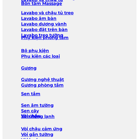
Bồn tắm Massage
Lavabo và chậu tủ treo
Lavabo âm bàn
Lavabo dương vành
Lavabo đặt trên bàn
Lavabo treo tường
Phụ kiện phòng tắm
Bộ phụ kiện
Phụ kiện các loại
Gương
Gương nghệ thuật
Gương phòng tắm
Sen tắm
Sen âm tường
Sen cây
Vòi chậu
Sen nóng lạnh
Vòi chậu cảm ứng
Vòi gắn tường