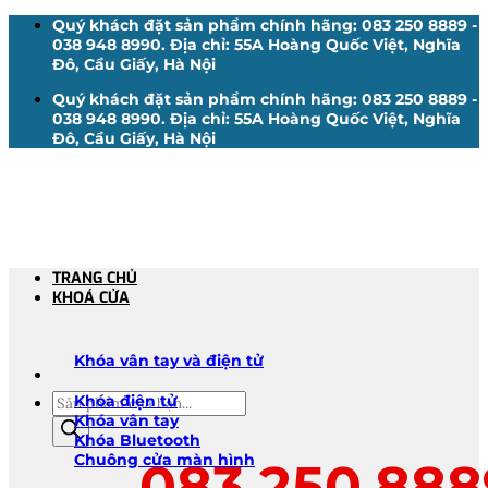
Bỏ
Quý khách đặt sản phẩm chính hãng: 083 250 8889 -
qua
038 948 8990. Địa chỉ: 55A Hoàng Quốc Việt, Nghĩa
nội
Đô, Cầu Giấy, Hà Nội
dung
Quý khách đặt sản phẩm chính hãng: 083 250 8889 -
038 948 8990. Địa chỉ: 55A Hoàng Quốc Việt, Nghĩa
Đô, Cầu Giấy, Hà Nội
TRANG CHỦ
KHOÁ CỬA
Khóa vân tay và điện tử
Tìm
Khóa điện tử
kiếm
Khóa vân tay
sản
Khóa Bluetooth
phẩm
Chuông cửa màn hình
083.250.888