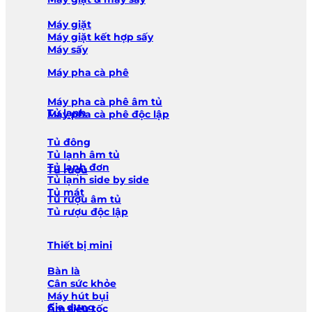
Máy giặt
Máy giặt kết hợp sấy
Máy sấy
Máy pha cà phê
Máy pha cà phê âm tủ
Tủ lạnh
Máy pha cà phê độc lập
Tủ đông
Tủ lạnh âm tủ
Tủ lạnh đơn
Tủ rượu
Tủ lạnh side by side
Tủ mát
Tủ rượu âm tủ
Tủ rượu độc lập
Thiết bị mini
Bàn là
Cân sức khỏe
Máy hút bụi
Gia dụng
Ấm siêu tốc