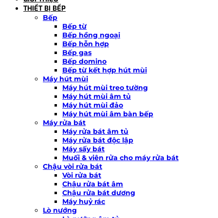
THIẾT BỊ BẾP
Bếp
Bếp từ
Bếp hồng ngoại
Bếp hỗn hợp
Bếp gas
Bếp domino
Bếp từ kết hợp hút mùi
Máy hút mùi
Máy hút mùi treo tường
Máy hút mùi âm tủ
Máy hút mùi đảo
Máy hút mùi âm bàn bếp
Máy rửa bát
Máy rửa bát âm tủ
Máy rửa bát độc lập
Máy sấy bát
Muối & viên rửa cho máy rửa bát
Chậu vòi rửa bát
Vòi rửa bát
Chậu rửa bát âm
Chậu rửa bát dương
Máy huỷ rác
Lò nướng