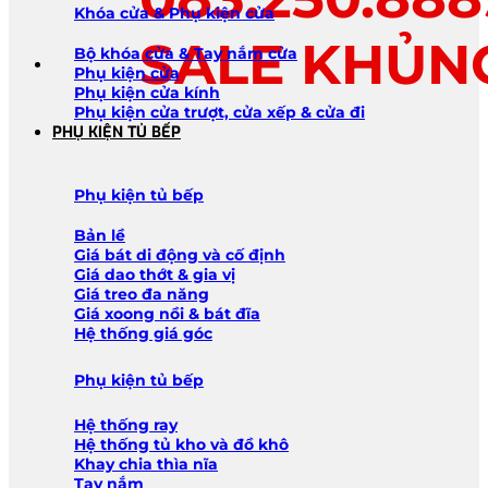
Khóa cửa & Phụ kiện cửa
SALE KHỦN
Bộ khóa cửa & Tay nắm cửa
Phụ kiện cửa
Phụ kiện cửa kính
Phụ kiện cửa trượt, cửa xếp & cửa đi
PHỤ KIỆN TỦ BẾP
Phụ kiện tủ bếp
Bản lề
Giá bát di động và cố định
Giá dao thớt & gia vị
Giá treo đa năng
Giá xoong nồi & bát đĩa
Hệ thống giá góc
Phụ kiện tủ bếp
Hệ thống ray
Hệ thống tủ kho và đồ khô
Khay chia thìa nĩa
Tay nắm