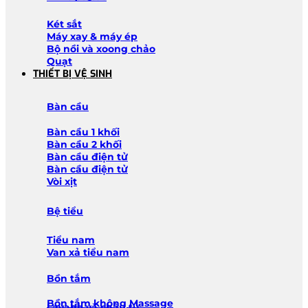
Két sắt
Máy xay & máy ép
Bộ nồi và xoong chảo
Quạt
THIẾT BỊ VỆ SINH
Bàn cầu
Bàn cầu 1 khối
Bàn cầu 2 khối
Bàn cầu điện tử
Bàn cầu điện tử
Vòi xịt
Bệ tiểu
Tiểu nam
Van xả tiểu nam
Bồn tắm
Bồn tắm không Massage
Lavabo và chậu tủ