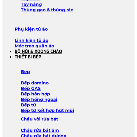
Tay nâng
Thùng gạo & thùng rác
Phụ kiện tủ áo
Linh kiện tủ áo
Móc treo quần áo
BỘ NỒI & XOONG CHẢO
THIẾT BỊ BẾP
Bếp
Bếp domino
Bếp GAS
Bếp hỗn hợp
Bếp hồng ngoại
Bếp từ
Bếp từ kết hợp hút mùi
Chậu vòi rửa bát
Chậu rửa bát âm
Chậu rửa bát dương