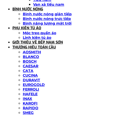
Van xả tiểu nam
BÌNH NƯỚC NÓNG
Bình nước nóng gián tiếp
Bình nước nóng trực tiếp
Bình năng lượng mặt trời
PHỤ KIỆN TỦ ÁO
Móc treo quần áo
Linh kiện tủ áo
GIỚI THIỆU VỀ BẾP NAM SƠN
THƯƠNG HIỆU TOÀN CẦU
AOSMITH
BLANCO
BOSCH
CAESAR
CATA
CUCINA
DURAVIT
EUROGOLD
FERROLI
HAFELE
INAX
KAROFI
RAPIDO
SMEG