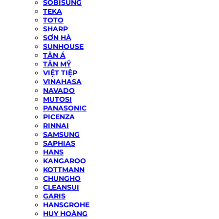
SOBISUNG
TEKA
TOTO
SHARP
SƠN HÀ
SUNHOUSE
TÂN Á
TÂN MỸ
VIỆT TIỆP
VINAHASA
NAVADO
MUTOSI
PANASONIC
PICENZA
RINNAI
SAMSUNG
SAPHIAS
HANS
KANGAROO
KOTTMANN
CHUNGHO
CLEANSUI
GARIS
HANSGROHE
HUY HOÀNG