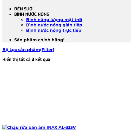
ĐÈN SƯỞI
BÌNH NƯỚC NÓNG
Bình năng lượng mặt trời
Bình nước nóng gián tiếp
Bình nước nóng trực tiếp
Sản phẩm chính hãng!
Bộ Lọc sản phẩm(Filter)
Đã
Hiển thị tất cả 3 kết quả
sắp
xếp
theo
mới
nhất