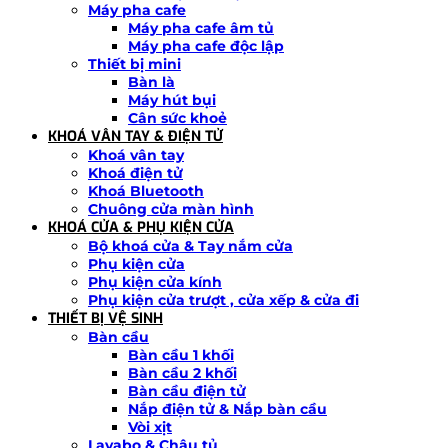
Máy pha cafe
Máy pha cafe âm tủ
Máy pha cafe độc lập
Thiết bị mini
Bàn là
Máy hút bụi
Cân sức khoẻ
KHOÁ VÂN TAY & ĐIỆN TỬ
Khoá vân tay
Khoá điện tử
Khoá Bluetooth
Chuông cửa màn hình
KHOÁ CỬA & PHỤ KIỆN CỬA
Bộ khoá cửa & Tay nắm cửa
Phụ kiện cửa
Phụ kiện cửa kính
Phụ kiện cửa trượt , cửa xếp & cửa đi
THIẾT BỊ VỆ SINH
Bàn cầu
Bàn cầu 1 khối
Bàn cầu 2 khối
Bàn cầu điện tử
Nắp điện tử & Nắp bàn cầu
Vòi xịt
Lavabo & Chậu tủ