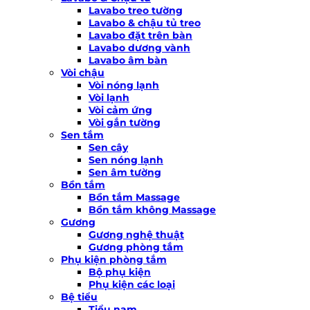
Lavabo treo tường
Lavabo & chậu tủ treo
Lavabo đặt trên bàn
Lavabo dương vành
Lavabo âm bàn
Vòi chậu
Vòi nóng lạnh
Vòi lạnh
Vòi cảm ứng
Vòi gắn tường
Sen tắm
Sen cây
Sen nóng lạnh
Sen âm tường
Bồn tắm
Bồn tắm Massage
Bồn tắm không Massage
Gương
Gương nghệ thuật
Gương phòng tắm
Phụ kiện phòng tắm
Bộ phụ kiện
Phụ kiện các loại
Bệ tiểu
Tiểu nam