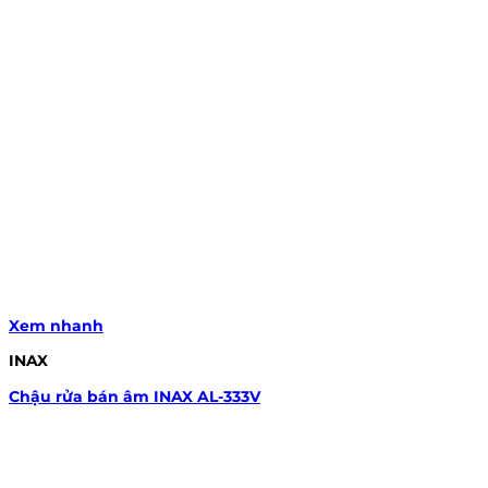
Xem nhanh
INAX
Chậu rửa bán âm INAX AL-333V