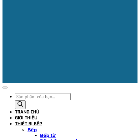
Tìm
kiếm
sản
TRANG CHỦ
phẩm
GIỚI THIỆU
THIẾT BỊ BẾP
Bếp
Bếp từ