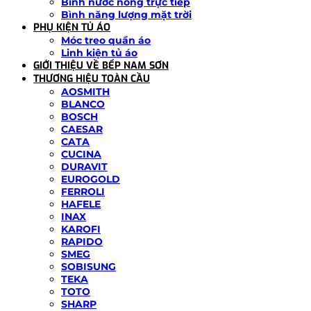
Bình nước nóng trực tiếp
Bình năng lượng mặt trời
PHỤ KIỆN TỦ ÁO
Móc treo quần áo
Linh kiện tủ áo
GIỚI THIỆU VỀ BẾP NAM SƠN
THƯƠNG HIỆU TOÀN CẦU
AOSMITH
BLANCO
BOSCH
CAESAR
CATA
CUCINA
DURAVIT
EUROGOLD
FERROLI
HAFELE
INAX
KAROFI
RAPIDO
SMEG
SOBISUNG
TEKA
TOTO
SHARP