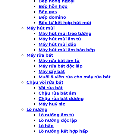
Bếp hồng ngoại
Bếp hỗn hợp
Bếp gas
Bếp domino
Bếp từ kết hợp hút mùi
Máy hút mùi
Máy hút mùi treo tường
Máy hút mùi âm tủ
Máy hút mùi đảo
Máy hút mùi âm bàn bếp
Máy rửa bát
Máy rửa bát âm tủ
Máy rửa bát độc lập
Máy sấy bát
Muối & viên rửa cho máy rửa bát
Chậu vòi rửa bát
Vòi rửa bát
Chậu rửa bát âm
Chậu rửa bát dương
Máy huỷ rác
Lò nướng
Lò nướng âm tủ
Lò nướng độc lập
Lò hấp
Lò nướng kết hợp hấp