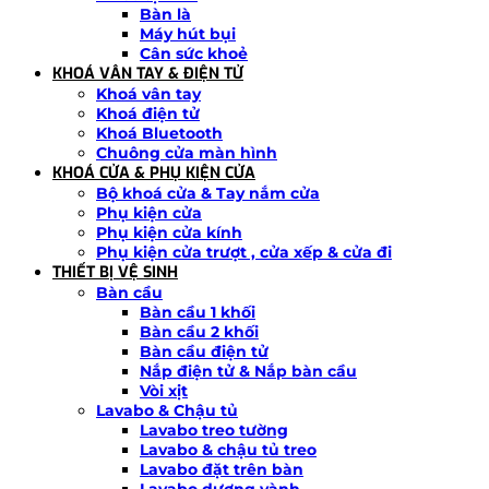
Bàn là
Máy hút bụi
Cân sức khoẻ
KHOÁ VÂN TAY & ĐIỆN TỬ
Khoá vân tay
Khoá điện tử
Khoá Bluetooth
Chuông cửa màn hình
KHOÁ CỬA & PHỤ KIỆN CỬA
Bộ khoá cửa & Tay nắm cửa
Phụ kiện cửa
Phụ kiện cửa kính
Phụ kiện cửa trượt , cửa xếp & cửa đi
THIẾT BỊ VỆ SINH
Bàn cầu
Bàn cầu 1 khối
Bàn cầu 2 khối
Bàn cầu điện tử
Nắp điện tử & Nắp bàn cầu
Vòi xịt
Lavabo & Chậu tủ
Lavabo treo tường
Lavabo & chậu tủ treo
Lavabo đặt trên bàn
Lavabo dương vành