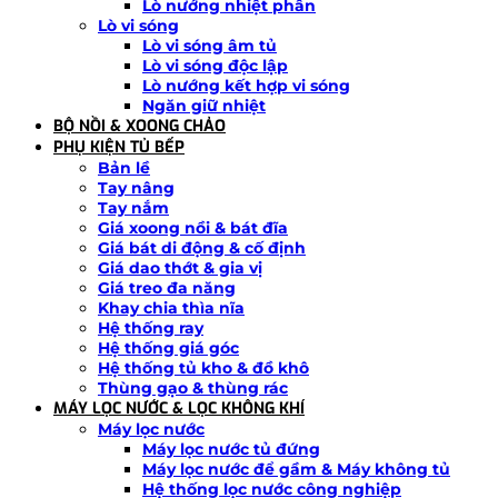
Lò nướng nhiệt phân
Lò vi sóng
Lò vi sóng âm tủ
Lò vi sóng độc lập
Lò nướng kết hợp vi sóng
Ngăn giữ nhiệt
BỘ NỒI & XOONG CHẢO
PHỤ KIỆN TỦ BẾP
Bản lề
Tay nâng
Tay nắm
Giá xoong nồi & bát đĩa
Giá bát di động & cố định
Giá dao thớt & gia vị
Giá treo đa năng
Khay chia thìa nĩa
Hệ thống ray
Hệ thống giá góc
Hệ thống tủ kho & đồ khô
Thùng gạo & thùng rác
MÁY LỌC NƯỚC & LỌC KHÔNG KHÍ
Máy lọc nước
Máy lọc nước tủ đứng
Máy lọc nước để gầm & Máy không tủ
Hệ thống lọc nước công nghiệp