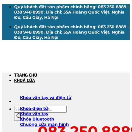
Bỏ
Quý khách đặt sản phẩm chính hãng: 083 250 8889 -
qua
038 948 8990. Địa chỉ: 55A Hoàng Quốc Việt, Nghĩa
nội
Đô, Cầu Giấy, Hà Nội
dung
Quý khách đặt sản phẩm chính hãng: 083 250 8889 -
038 948 8990. Địa chỉ: 55A Hoàng Quốc Việt, Nghĩa
Đô, Cầu Giấy, Hà Nội
TRANG CHỦ
KHOÁ CỬA
Khóa vân tay và điện tử
Tìm
Khóa điện tử
kiếm
Khóa vân tay
sản
Khóa Bluetooth
phẩm
Chuông cửa màn hình
083.250.888