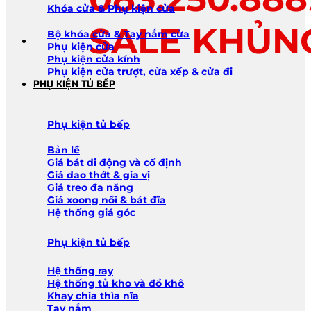
Khóa cửa & Phụ kiện cửa
SALE KHỦN
Bộ khóa cửa & Tay nắm cửa
Phụ kiện cửa
Phụ kiện cửa kính
Phụ kiện cửa trượt, cửa xếp & cửa đi
PHỤ KIỆN TỦ BẾP
Phụ kiện tủ bếp
Bản lề
Giá bát di động và cố định
Giá dao thớt & gia vị
Giá treo đa năng
Giá xoong nồi & bát đĩa
Hệ thống giá góc
Phụ kiện tủ bếp
Hệ thống ray
Hệ thống tủ kho và đồ khô
Khay chia thìa nĩa
Tay nắm