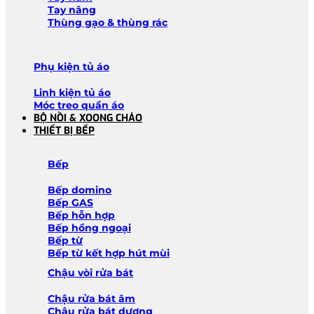
Tay nâng
Thùng gạo & thùng rác
Phụ kiện tủ áo
Linh kiện tủ áo
Móc treo quần áo
BỘ NỒI & XOONG CHẢO
THIẾT BỊ BẾP
Bếp
Bếp domino
Bếp GAS
Bếp hỗn hợp
Bếp hồng ngoại
Bếp từ
Bếp từ kết hợp hút mùi
Chậu vòi rửa bát
Chậu rửa bát âm
Chậu rửa bát dương