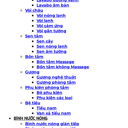
Lavabo âm bàn
Vòi chậu
Vòi nóng lạnh
Vòi lạnh
Vòi cảm ứng
Vòi gắn tường
Sen tắm
Sen cây
Sen nóng lạnh
Sen âm tường
Bồn tắm
Bồn tắm Massage
Bồn tắm không Massage
Gương
Gương nghệ thuật
Gương phòng tắm
Phụ kiện phòng tắm
Bộ phụ kiện
Phụ kiện các loại
Bệ tiểu
Tiểu nam
Van xả tiểu nam
BÌNH NƯỚC NÓNG
Bình nước nóng gián tiếp