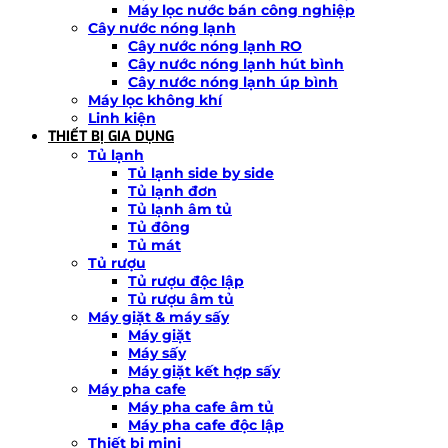
Máy lọc nước bán công nghiệp
Cây nước nóng lạnh
Cây nước nóng lạnh RO
Cây nước nóng lạnh hút bình
Cây nước nóng lạnh úp bình
Máy lọc không khí
Linh kiện
THIẾT BỊ GIA DỤNG
Tủ lạnh
Tủ lạnh side by side
Tủ lạnh đơn
Tủ lạnh âm tủ
Tủ đông
Tủ mát
Tủ rượu
Tủ rượu độc lập
Tủ rượu âm tủ
Máy giặt & máy sấy
Máy giặt
Máy sấy
Máy giặt kết hợp sấy
Máy pha cafe
Máy pha cafe âm tủ
Máy pha cafe độc lập
Thiết bị mini