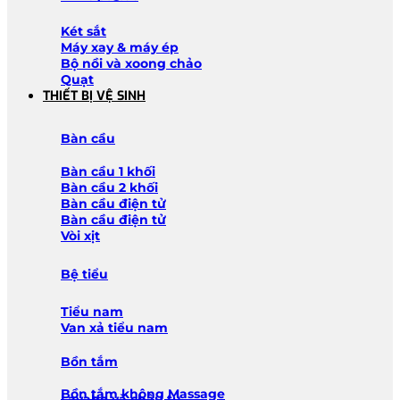
Két sắt
Máy xay & máy ép
Bộ nồi và xoong chảo
Quạt
THIẾT BỊ VỆ SINH
Bàn cầu
Bàn cầu 1 khối
Bàn cầu 2 khối
Bàn cầu điện tử
Bàn cầu điện tử
Vòi xịt
Bệ tiểu
Tiểu nam
Van xả tiểu nam
Bồn tắm
Bồn tắm không Massage
Lavabo và chậu tủ