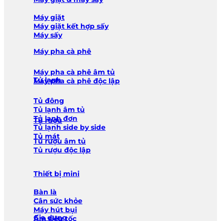
Máy giặt
Máy giặt kết hợp sấy
Máy sấy
Máy pha cà phê
Máy pha cà phê âm tủ
Tủ lạnh
Máy pha cà phê độc lập
Tủ đông
Tủ lạnh âm tủ
Tủ lạnh đơn
Tủ rượu
Tủ lạnh side by side
Tủ mát
Tủ rượu âm tủ
Tủ rượu độc lập
Thiết bị mini
Bàn là
Cân sức khỏe
Máy hút bụi
Gia dụng
Ấm siêu tốc