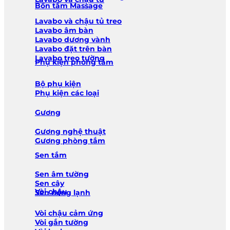
Bồn tắm Massage
Lavabo và chậu tủ treo
Lavabo âm bàn
Lavabo dương vành
Lavabo đặt trên bàn
Lavabo treo tường
Phụ kiện phòng tắm
Bộ phụ kiện
Phụ kiện các loại
Gương
Gương nghệ thuật
Gương phòng tắm
Sen tắm
Sen âm tường
Sen cây
Vòi chậu
Sen nóng lạnh
Vòi chậu cảm ứng
Vòi gắn tường